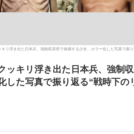
いまさら聞け
ッキリ浮き出た日本兵、強制収容所で体操する少女…カラー化した写真で振り返
手が証言した“NPB聞...
「クマが悪者扱いされているの
クッキリ浮き出た日本兵、強制収
化した写真で振り返る“戦時下の
もっと見る
カー日本代表・森保一監督...