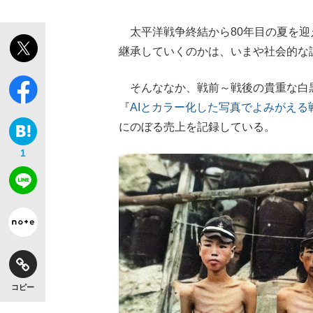
太平洋戦争終結から80年目の夏を迎
継承していくのかは、いまや社会的な
そんななか、戦前～戦後の貴重な白黒
『
AIとカラー化した写真でよみがえる
にのぼる売上を記録している。
1
コピー