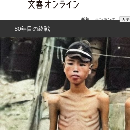
新着
ランキング
カテ
80年目の終戦
スクープ
ニュー
おすすめのキ
#藤田晋
#三
#玉木雄一郎
「90%は失敗する。でも…」本田圭佑が初め
終戦から81年