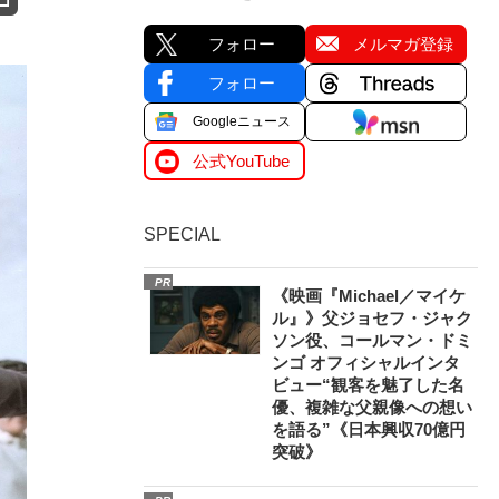
フォロー
メルマガ登録
フォロー
Googleニュース
公式YouTube
SPECIAL
PR
《映画『Michael／マイケ
ル』》父ジョセフ・ジャク
ソン役、コールマン・ドミ
ンゴ オフィシャルインタ
ビュー“観客を魅了した名
優、複雑な父親像への想い
を語る”《日本興収70億円
突破》