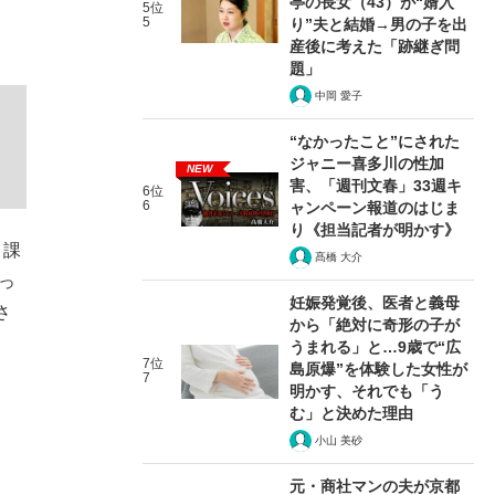
亭の長女（43）が“婿入
5位
5
り”夫と結婚→男の子を出
産後に考えた「跡継ぎ問
題」
中岡 愛子
“なかったこと”にされた
ジャニー喜多川の性加
NEW
害、「週刊文春」33週キ
6位
6
ャンペーン報道のはじま
り《担当記者が明かす》
う課
髙橋 大介
っ
妊娠発覚後、医者と義母
さ
から「絶対に奇形の子が
うまれる」と…9歳で“広
7位
島原爆”を体験した女性が
7
明かす、それでも「う
む」と決めた理由
小山 美砂
元・商社マンの夫が京都