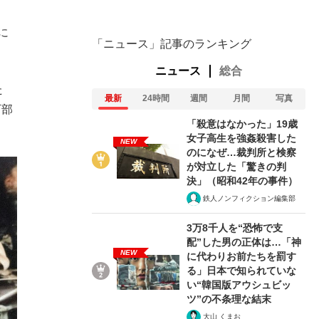
に
「ニュース」記事のランキング
ニュース
総合
た
最新
24時間
週間
月間
写真
万部
「殺意はなかった」19歳
女子高生を強姦殺害した
NEW
のになぜ…裁判所と検察
が対立した「驚きの判
決」（昭和42年の事件）
鉄人ノンフィクション編集部
3万8千人を“恐怖で支
配”した男の正体は…「神
NEW
に代わりお前たちを罰す
る」日本で知られていな
い“韓国版アウシュビッ
ツ”の不条理な結末
大山 くまお