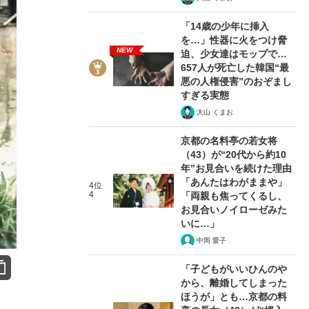
「14歳の少年に挿入
を…」性器に火をつけ脅
NEW
迫、少女達はモップで…
657人が死亡した韓国“最
悪の人権侵害”のおぞまし
すぎる実態
大山 くまお
京都の名料亭の若女将
（43）が“20代から約10
年”お見合いを続けた理由
「あんたはわがままや」
4位
4
「両親も焦ってくるし、
お見合いノイローゼみた
いに…」
中岡 愛子
「子どもがいいひんのや
から、離婚してしまった
ほうが」とも…京都の料