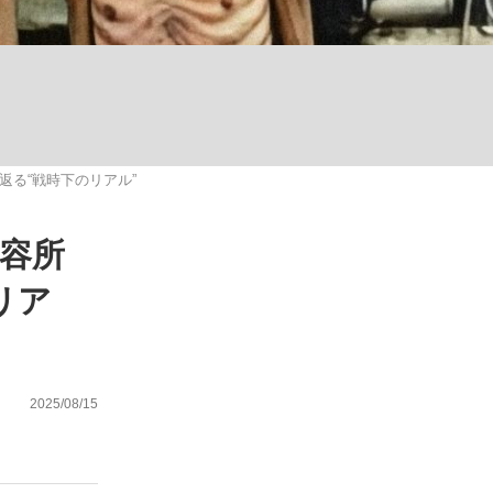
ない資産運用のすべて
る“戦時下のリアル”
が悲しい」『北の国から』倉本聰氏（91...
容所
リア
2025/08/15