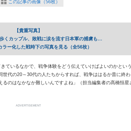
この記事の画像（56枚）
【貴重写真】
を歩くカップル、敗戦に涙を流す日本軍の捕虜も…
カラー化した戦時下の写真を見る（全56枚）
てきているなかで、戦争体験をどう伝えていけばよいのかとい
世代の20～30代の人たちからすれば、戦争ははるか昔に終わ
えるのはなかなか難しいんですよね」（担当編集者の髙橋恒星
ADVERTISEMENT