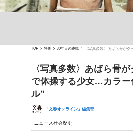
TOP
特集
80年目の終戦
〈写真多数〉あばら骨がク
「敗因分析は一切聞かれなかった」侍ジャパン選
キングの誕生を、目撃せよ。
〈写真多数〉あばら骨が
で体操する少女…カラー
ル”
the Style
「文春オンライン」編集部
ニュース
社会
歴史
「目標達成できなかったからと言って…」サッ