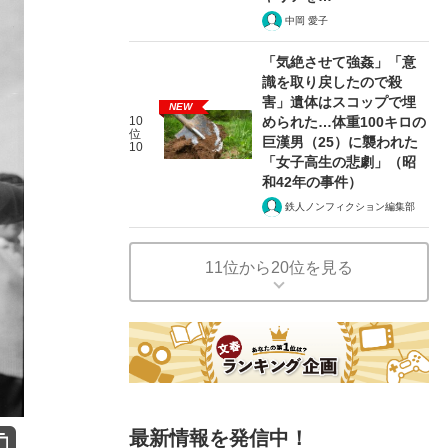
中岡 愛子
「気絶させて強姦」「意
識を取り戻したので殺
害」遺体はスコップで埋
NEW
10
められた…体重100キロの
位
巨漢男（25）に襲われた
10
「女子高生の悲劇」（昭
和42年の事件）
鉄人ノンフィクション編集部
11位から20位を見る
最新情報を発信中！