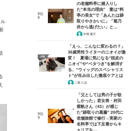
の老舗料亭に婿入りし
た“本当の理由” 妻は“料
8位
亭の長女”で「あんたは跡
8
取りやさかいに」「菊乃
ィル
井から逃げたい」と…
新
中岡 愛子
「えっ、こんなに変わるの？」
36歳男性ライターのニオイが激
活
PR
変！ 夏場に気になる“頭皮の
ニオイ”や“ベタつき”を解消す
る、“ウィッグのスペシャリス
ト”が生み出した徹底ケアとは
る
二瓶 仁志
え
「父としては男の子が欲
しかった」若女将・村田
紫帆さん（43）が感じ
た“跡取りの葛藤” 20代に
9位
9
老舗旅館で修行→実家の
名料亭では下足番からキ
ャリアを…