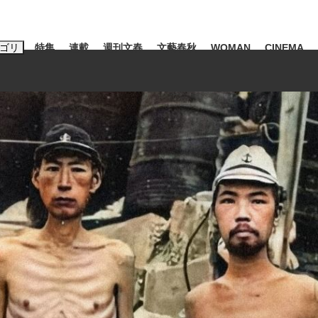
ゴリ
特集
連載
週刊文春
文藝春秋
WOMAN
CINEMA
キーワード入力
ス
エンタメ
ライフ
ビジネス
ーワードタグ一覧
山凌輝
#高市早苗
#後藤真希
#森岡毅
#城彰二
#内田有紀
観る将棋、読
#亀和田武
て明かした日本代表監督に...
「最悪の空気のまま解散」W