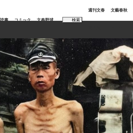
週刊文春
文藝春秋
読書
コミック
文春野球
検索
電子版
PLUS
インタビュー
読書
#松田聖子
む将棋
BC日本代表“敗戦”の真実 選手が明かす...