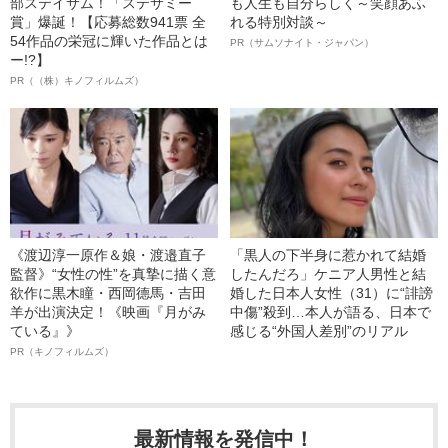
部ステイサム！「ステサミー
も人生も自分らしく～笑顔あふ
賞」爆誕！【応募総数941票 全
れる特別対談～
54作品の栄冠に輝いた作品とは
PR（サムソナイト・ジャパン）
ー!?】
PR（（株）キノフィルムズ）
《渡辺淳一原作＆娘・渡邉直子
「黒人の下半身に惹かれて結婚
監督》“女性の性”を真摯に描く意
したんだろ」ケニア人男性と結
欲作に黒木瞳・西岡德馬・吉田
婚した日本人女性（31）に“誹謗
羊が出演決定！《映画『月がみ
中傷”殺到…本人が語る、日本で
ている』》
感じる“外国人差別”のリアル
PR（キノフィルムズ）
最新情報を発信中！