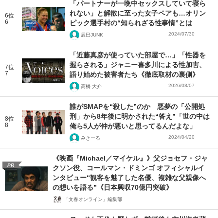
「パートナーが一晩中セックスしていて寝ら
れない」と解散に至った女子ペアも…オリン
6位
6
ピック選手村の“知られざる性事情”とは
2024/07/30
辰巳JUNK
「近藤真彦が使っていた部屋で…」「性器を
握らされる」ジャニー喜多川による性加害、
7位
7
語り始めた被害者たち《徹底取材の裏側》
2026/08/07
髙橋 大介
誰がSMAPを“殺した”のか 悪夢の「公開処
刑」から8年後に明かされた“答え”「世の中は
8位
8
俺ら5人が仲が悪いと思ってるんだよな」
2024/04/20
みきーる
《映画『Michael／マイケル』》父ジョセフ・ジャ
PR
クソン役、コールマン・ドミンゴ オフィシャルイ
ンタビュー“観客を魅了した名優、複雑な父親像へ
の想いを語る”《日本興収70億円突破》
「文春オンライン」編集部