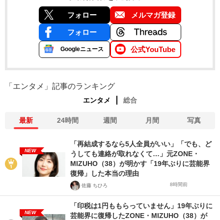
フォロー
メルマガ登録
フォロー
公式YouTube
Googleニュース
「エンタメ」記事のランキング
エンタメ
総合
最新
24時間
週間
月間
写真
「再結成するなら5人全員がいい」「でも、ど
NEW
うしても連絡が取れなくて…」元ZONE・
MIZUHO（38）が明かす「19年ぶりに芸能界
復帰」した本当の理由
8時間前
佐藤 ちひろ
「印税は1円ももらっていません」19年ぶりに
NEW
芸能界に復帰したZONE・MIZUHO（38）が