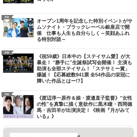
PR
オープン1周年を記念した特別イベントがサ
ムソナイト・ブラックレーベル銀座店で開
催 仕事も人生も自分らしく～笑顔あふれ
る特別対談～
PR
《祝59歳》日本中の【ステイサム愛】が大
暴走！ “勝手に”生誕祭試写会開催！ 主演も
助演も全部ステイサム！「ステサミー賞」
爆誕！【応募総数941票 全54作品の栄冠に
輝いた作品とはー!?】
PR
《渡辺淳一原作＆娘・渡邉直子監督》“女性
の性”を真摯に描く意欲作に黒木瞳・西岡德
馬・吉田羊が出演決定！《映画『月がみて
いる』》