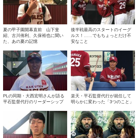
夏の甲子園開幕直前 山下斐
後半戦最高のスタートのイーグ
紹、古川侑利、久保裕也に聞い
ルス！……でもちょっとだけ不
た、あの夏の記憶
安なこと
PLの同期・大西宏明さんが語る
楽天・平石監督代行が就任して
平石監督代行のリーダーシップ
明らかに変わった「3つのこと」