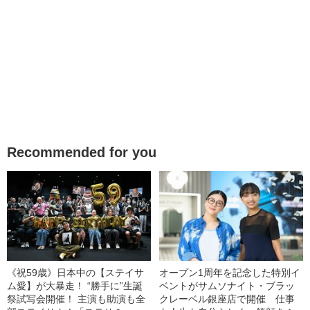
Recommended for you
《祝59歳》日本中の【ステイサ
オープン1周年を記念した特別イ
ム愛】が大暴走！ “勝手に”生誕
ベントがサムソナイト・ブラッ
祭試写会開催！ 主演も助演も全
クレーベル銀座店で開催 仕事