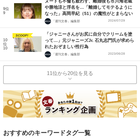
ヌードも不倫も厭わず、離婚後も市川海老蔵
や勝地涼と浮名を…「離婚してモテるように
9位
9
なった」高岡早紀（51）の魔性がとまらない
2024/07/29
「週刊文春」編集部
「ジャニーさんがお尻に自分でクリームを塗
SCOOP!
10
って…」元ジャニーズJr. 石丸志門氏が求めら
位
れたおぞましい性行為
10
2023/06/28
「週刊文春」編集部
11位から20位を見る
おすすめのキーワードタグ一覧