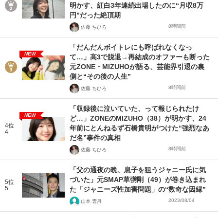
明かす、紅白3年連続出場したのに“月収8万
円”だった絶頂期
8時間前
佐藤 ちひろ
「だんだんボイトレにも呼ばれなくなっ
NEW
て…」高3で脱退→再結成のオファーも断った
元ZONE・MIZUHOが語る、芸能界引退の裏
側と“その後の人生”
8時間前
佐藤 ちひろ
「収録後に泣いていた、って報じられたけ
NEW
ど…」ZONEのMIZUHO（38）が明かす、24
4位
年前にとんねるず石橋貴明がつけた“強烈なあ
4
だ名”事件の真相
8時間前
佐藤 ちひろ
「父の通夜の晩、息子を狙うジャニー氏に気
づいた」元SMAP草彅剛（49）が巻き込まれ
5位
5
た「ジャニーズ性加害問題」の“数奇な因縁”
2023/08/04
山本 雲丹