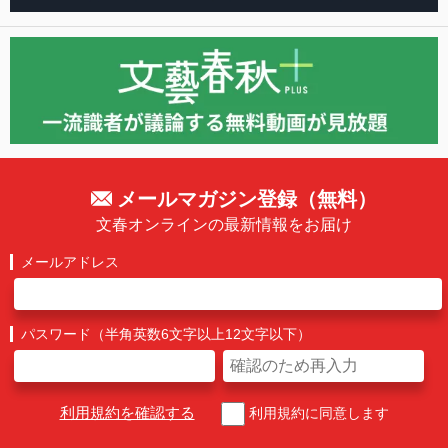
メールマガジン登録（無料）
文春オンラインの最新情報をお届け
メールアドレス
パスワード（半角英数6文字以上12文字以下）
利用規約を確認する
利用規約に同意します