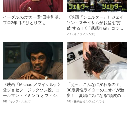
イーグルスの“カー君”田中和基、
《映画『シェルター』》ジェイ
プロ2年目のひとり立ち
ソン・ステイサムがお盆を“打
破”する!!《「眠眠打破」コラ
ボ》
PR（キノフィルムズ）
《映画『Michael／マイケル』》
「えっ、こんなに変わるの？」
父ジョセフ・ジャクソン役、コ
36歳男性ライターのニオイが激
ールマン・ドミンゴ オフィシャ
変！ 夏場に気になる“頭皮のニ
ルインタビュー“観客を魅了した
オイ”や“ベタつき”を解消す
PR（キノフィルムズ）
PR（株式会社スヴェンソン）
名優、複雑な父親像への想いを
る、“ウィッグのスペシャリス
語る”《日本興収70億円突破》
ト”が生み出した徹底ケアとは