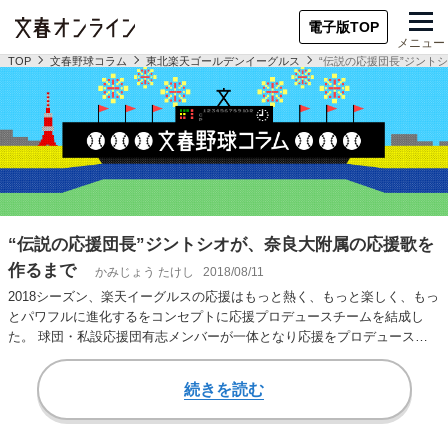
電子版TOP
メニュー
TOP
文春野球コラム
東北楽天ゴールデンイーグルス
“伝説の応援団長”ジント
“伝説の応援団長”ジントシオが、奈良大附属の応援歌を
作るまで
かみじょう たけし
2018/08/11
2018シーズン、楽天イーグルスの応援はもっと熱く、もっと楽しく、もっ
とパワフルに進化するをコンセプトに応援プロデュースチームを結成し
た。 球団・私設応援団有志メンバーが一体となり応援をプロデュースす
るのだが、その…
続きを読む