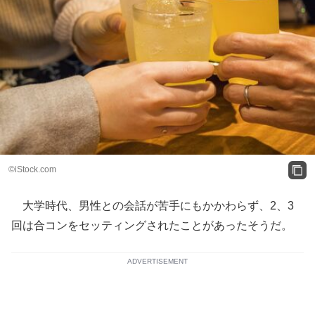
©iStock.com
大学時代、男性との会話が苦手にもかかわらず、2、3
回は合コンをセッティングされたことがあったそうだ。
ADVERTISEMENT