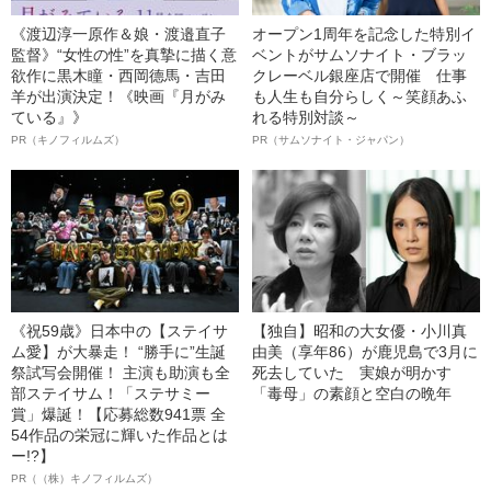
《渡辺淳一原作＆娘・渡邉直子
オープン1周年を記念した特別イ
監督》“女性の性”を真摯に描く意
ベントがサムソナイト・ブラッ
欲作に黒木瞳・西岡德馬・吉田
クレーベル銀座店で開催 仕事
羊が出演決定！《映画『月がみ
も人生も自分らしく～笑顔あふ
ている』》
れる特別対談～
PR（キノフィルムズ）
PR（サムソナイト・ジャパン）
《祝59歳》日本中の【ステイサ
【独自】昭和の大女優・小川真
ム愛】が大暴走！ “勝手に”生誕
由美（享年86）が鹿児島で3月に
祭試写会開催！ 主演も助演も全
死去していた 実娘が明かす
部ステイサム！「ステサミー
「毒母」の素顔と空白の晩年
賞」爆誕！【応募総数941票 全
54作品の栄冠に輝いた作品とは
ー!?】
PR（（株）キノフィルムズ）