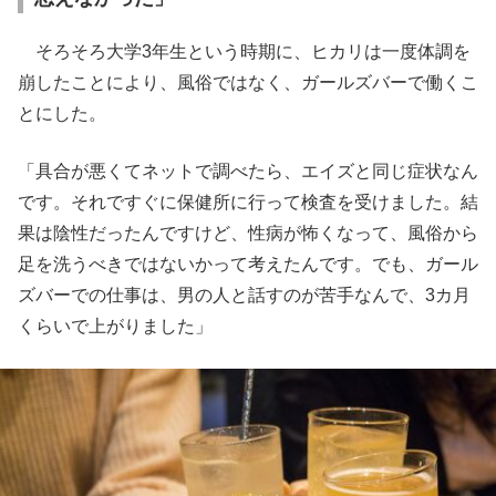
そろそろ大学3年生という時期に、ヒカリは一度体調を
崩したことにより、風俗ではなく、ガールズバーで働くこ
とにした。
「具合が悪くてネットで調べたら、エイズと同じ症状なん
です。それですぐに保健所に行って検査を受けました。結
果は陰性だったんですけど、性病が怖くなって、風俗から
足を洗うべきではないかって考えたんです。でも、ガール
ズバーでの仕事は、男の人と話すのが苦手なんで、3カ月
くらいで上がりました」