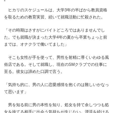
ヒカリのスケジュールは、大学3年の半ばから教員資格
を取るための教育実習、続いて就職活動に忙殺された。
「その時期はさすがにバイトどころではありませんでし
た。でも就職が決まった大学4年の夏から卒業ちょっと前
までは、オナクラで働いてました」
そこも女性が手を使って、男性を射精に導くいわゆる風
俗店である。そして就職し、現在のSMクラブでの仕事に
至る。彼女は諦めた口調で言う。
「気持ち的に、男の人に恋愛感情を抱くのは難しいかなっ
て思います」
男を知る前に男の本性を知り、処女を持て余しつつも処
女を捨てる相手に出会う気持ちが生じない。漂流を続ける