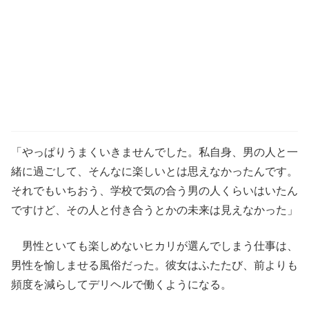
「やっぱりうまくいきませんでした。私自身、男の人と一
緒に過ごして、そんなに楽しいとは思えなかったんです。
それでもいちおう、学校で気の合う男の人くらいはいたん
ですけど、その人と付き合うとかの未来は見えなかった」
男性といても楽しめないヒカリが選んでしまう仕事は、
男性を愉しませる風俗だった。彼女はふたたび、前よりも
頻度を減らしてデリヘルで働くようになる。