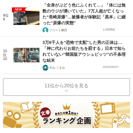
「全身がぶどう色にふくれて…」「体には無
NEW
数のウジが湧いていた」7万人超が亡くなっ
9位
た“長崎原爆”…被爆者が体験記「黒本」に綴
9
った“原爆の実態”
11時間前
フリート横田
3万8千人を“恐怖で支配”した男の正体は…
「神に代わりお前たちを罰する」日本で知ら
10
れていない“韓国版アウシュビッツ”の不条理
位
10
な結末
2026/08/07
大山 くまお
11位から20位を見る