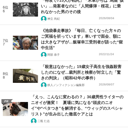
「特攻で715人が戦死」「米軍からは“馬鹿”扱
い」…発案者なのに「人間爆弾・桜花」に乗
6位
6
れなかった男のその後
2026/08/04
神立 尚紀
《池袋暴走事故》「毎日、亡くなった方々の
ご冥福を祈っています」車いすで面会、額に
7位
は大きなアザが…飯塚幸三受刑者が語った“獄
7
中生活”
2022/11/24
阿部 恭子
「殺意はなかった」19歳女子高生を強姦殺害
したのになぜ…裁判所と検察が対立した「驚
8位
8
きの判決」（昭和42年の事件）
2026/08/07
鉄人ノンフィクション編集部
「えっ、こんなに変わるの？」36歳男性ライターの
PR
ニオイが激変！ 夏場に気になる“頭皮のニオ
イ”や“ベタつき”を解消する、“ウィッグのスペシャ
リスト”が生み出した徹底ケアとは
二瓶 仁志