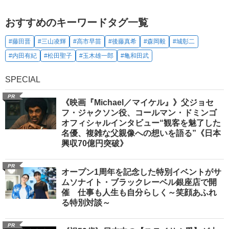
おすすめのキーワードタグ一覧
#藤田晋
#三山凌輝
#高市早苗
#後藤真希
#森岡毅
#城彰二
#内田有紀
#松田聖子
#玉木雄一郎
#亀和田武
SPECIAL
PR
《映画『Michael／マイケル』》父ジョセ
フ・ジャクソン役、コールマン・ドミンゴ
オフィシャルインタビュー“観客を魅了した
名優、複雑な父親像への想いを語る”《日本
興収70億円突破》
PR
オープン1周年を記念した特別イベントがサ
ムソナイト・ブラックレーベル銀座店で開
催 仕事も人生も自分らしく～笑顔あふれ
る特別対談～
PR