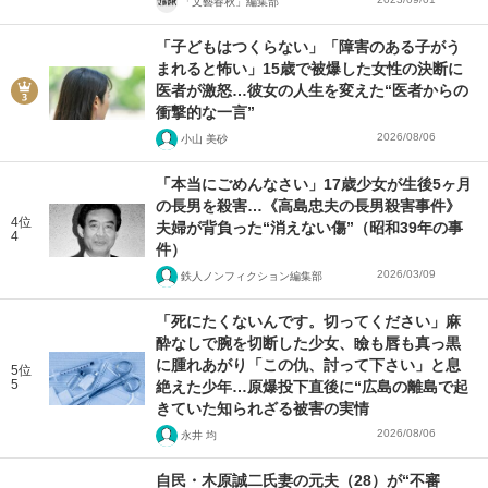
「文藝春秋」編集部
「子どもはつくらない」「障害のある子がう
まれると怖い」15歳で被爆した女性の決断に
医者が激怒…彼女の人生を変えた“医者からの
衝撃的な一言”
2026/08/06
小山 美砂
「本当にごめんなさい」17歳少女が生後5ヶ月
の長男を殺害…《高島忠夫の長男殺害事件》
4位
夫婦が背負った“消えない傷”（昭和39年の事
4
件）
2026/03/09
鉄人ノンフィクション編集部
「死にたくないんです。切ってください」麻
酔なしで腕を切断した少女、瞼も唇も真っ黒
に腫れあがり「この仇、討って下さい」と息
5位
5
絶えた少年…原爆投下直後に“広島の離島で起
きていた知られざる被害の実情
2026/08/06
永井 均
自民・木原誠二氏妻の元夫（28）が“不審