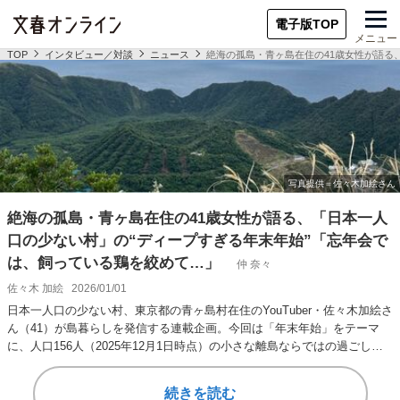
電子版TOP
メニュー
TOP
インタビュー／対談
ニュース
絶海の孤島・青ヶ島在住の41歳女性が語る
絶海の孤島・青ヶ島在住の41歳女性が語る、「日本一人
口の少ない村」の“ディープすぎる年末年始”「忘年会で
は、飼っている鶏を絞めて…」
仲 奈々
佐々木 加絵
2026/01/01
日本一人口の少ない村、東京都の青ヶ島村在住のYouTuber・佐々木加絵さ
ん（41）が島暮らしを発信する連載企画。今回は「年末年始」をテーマ
に、人口156人（2025年12月1日時点）の小さな離島ならではの過ごし
方…
続きを読む