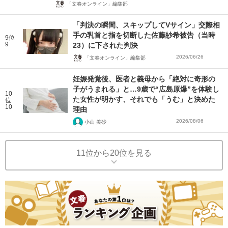
「文春オンライン」編集部
「判決の瞬間、スキップしてVサイン」交際相
手の乳首と指を切断した佐藤紗希被告（当時
9位
9
23）に下された判決
2026/06/26
「文春オンライン」編集部
妊娠発覚後、医者と義母から「絶対に奇形の
子がうまれる」と…9歳で“広島原爆”を体験し
10
た女性が明かす、それでも「うむ」と決めた
位
10
理由
2026/08/06
小山 美砂
11位から20位を見る