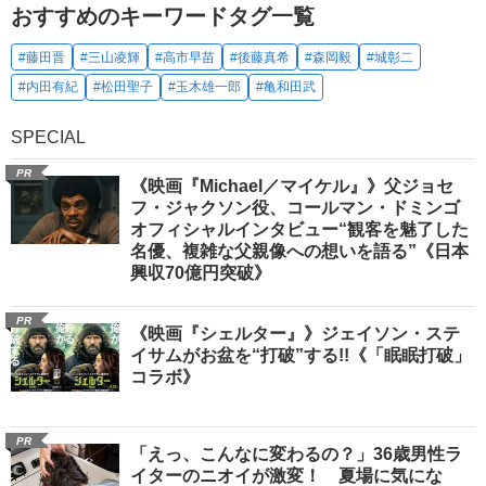
おすすめのキーワードタグ一覧
#藤田晋
#三山凌輝
#高市早苗
#後藤真希
#森岡毅
#城彰二
#内田有紀
#松田聖子
#玉木雄一郎
#亀和田武
SPECIAL
PR
《映画『Michael／マイケル』》父ジョセ
フ・ジャクソン役、コールマン・ドミンゴ
オフィシャルインタビュー“観客を魅了した
名優、複雑な父親像への想いを語る”《日本
興収70億円突破》
PR
《映画『シェルター』》ジェイソン・ステ
イサムがお盆を“打破”する!!《「眠眠打破」
コラボ》
PR
「えっ、こんなに変わるの？」36歳男性ラ
イターのニオイが激変！ 夏場に気にな