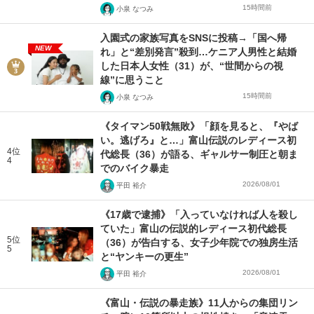
15時間前
小泉 なつみ
入園式の家族写真をSNSに投稿→「国へ帰
NEW
れ」と“差別発言”殺到…ケニア人男性と結婚
した日本人女性（31）が、“世間からの視
線”に思うこと
15時間前
小泉 なつみ
《タイマン50戦無敗》「顔を見ると、『やば
い。逃げろ』と…」富山伝説のレディース初
4位
代総長（36）が語る、ギャルサー制圧と朝ま
4
でのバイク暴走
2026/08/01
平田 裕介
《17歳で逮捕》「入っていなければ人を殺し
ていた」富山の伝説的レディース初代総長
5位
（36）が告白する、女子少年院での独房生活
5
と“ヤンキーの更生”
2026/08/01
平田 裕介
《富山・伝説の暴走族》11人からの集団リン