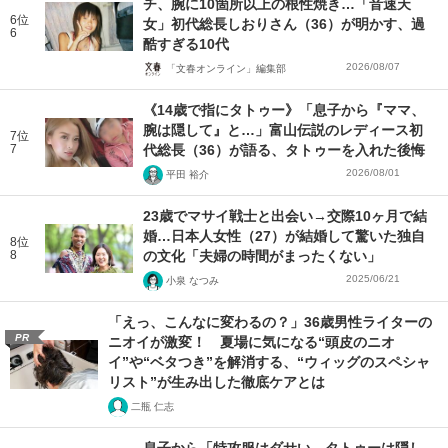
チ、腕に10箇所以上の根性焼き…「音速天
6位
女」初代総長しおりさん（36）が明かす、過
6
酷すぎる10代
2026/08/07
「文春オンライン」編集部
《14歳で指にタトゥー》「息子から『ママ、
腕は隠して』と…」富山伝説のレディース初
7位
7
代総長（36）が語る、タトゥーを入れた後悔
2026/08/01
平田 裕介
23歳でマサイ戦士と出会い→交際10ヶ月で結
婚…日本人女性（27）が結婚して驚いた独自
8位
8
の文化「夫婦の時間がまったくない」
2025/06/21
小泉 なつみ
「えっ、こんなに変わるの？」36歳男性ライターの
PR
ニオイが激変！ 夏場に気になる“頭皮のニオ
イ”や“ベタつき”を解消する、“ウィッグのスペシャ
リスト”が生み出した徹底ケアとは
二瓶 仁志