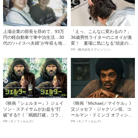
上場企業の部長を辞めて、93万
「えっ、こんなに変わるの？」
円の軽自動車で車中泊生活…30
36歳男性ライターのニオイが激
代の“ハイスぺ夫婦”が年収も地位
変！ 夏場に気になる“頭皮のニ
も捨てて“車で暮らし始めた”ワケ
オイ”や“ベタつき”を解消す
PR（株式会社スヴェンソン）
る、“ウィッグのスペシャリス
ト”が生み出した徹底ケアとは
《映画『シェルター』》ジェイ
《映画『Michael／マイケル』》
ソン・ステイサムがお盆を“打
父ジョセフ・ジャクソン役、コ
破”する!!《「眠眠打破」コラ
ールマン・ドミンゴ オフィシャ
ボ》
ルインタビュー“観客を魅了した
PR（キノフィルムズ）
PR（キノフィルムズ）
名優、複雑な父親像への想いを
語る”《日本興収70億円突破》