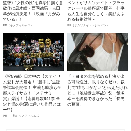
監督》“女性の性”を真摯に描く意
ベントがサムソナイト・ブラッ
欲作に黒木瞳・西岡德馬・吉田
クレーベル銀座店で開催 仕事
羊が出演決定！《映画『月がみ
も人生も自分らしく～笑顔あふ
ている』》
れる特別対談～
PR（キノフィルムズ）
PR（サムソナイト・ジャパン）
《祝59歳》日本中の【ステイサ
「トヨタの非を認める判決が出
ム愛】が大暴走！ “勝手に”生誕
る可能性は、限りなくゼロ」裁
祭試写会開催！ 主演も助演も全
判で“勝ち目がない”と伝えたけれ
部ステイサム！「ステサミー
ど…《池袋暴走事故》父・飯塚
賞」爆誕！【応募総数941票 全
幸三を説得できなかった「長男
54作品の栄冠に輝いた作品とは
の葛藤」
ー!?】
PR（（株）キノフィルムズ）