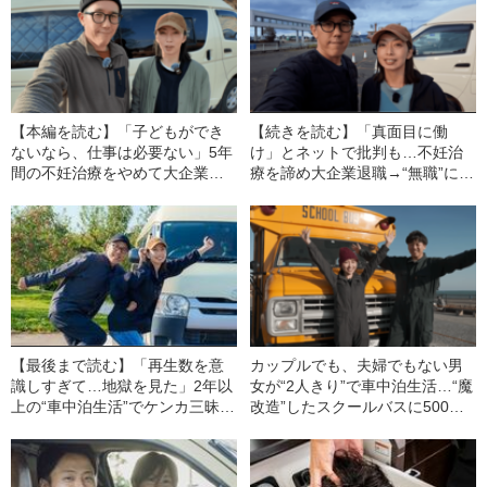
【本編を読む】「子どもができ
【続きを読む】「真面目に働
ないなら、仕事は必要ない」5年
け」とネットで批判も…不妊治
間の不妊治療をやめて大企業退
療を諦め大企業退職→“無職”にな
職→夫婦で車中泊生活…40代夫
って車中泊生活を続ける40代夫
婦が“年収も地位も捨てた”ワケ
婦YouTuberが明かす“葛藤”
【最後まで読む】「再生数を意
カップルでも、夫婦でもない男
識しすぎて…地獄を見た」2年以
女が“2人きり”で車中泊生活…“魔
上の“車中泊生活”でケンカ三昧…
改造”したスクールバスに500日
40代“子なし夫婦”YouTuberが、
も住んだオシャレ男女が語る、
それでも日本一周を続ける理由
車中泊のリアル