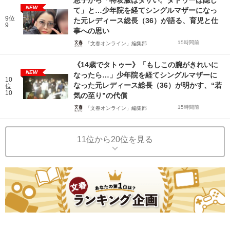
息子から「特攻服はダサい。タトゥーは隠し
NEW
て」と…少年院を経てシングルマザーになっ
9位
た元レディース総長（36）が語る、育児と仕
9
事への思い
15時間前
「文春オンライン」編集部
《14歳でタトゥー》「もしこの腕がきれいに
NEW
なったら…」少年院を経てシングルマザーに
10
なった元レディース総長（36）が明かす、“若
位
10
気の至り”の代償
15時間前
「文春オンライン」編集部
11位から20位を見る