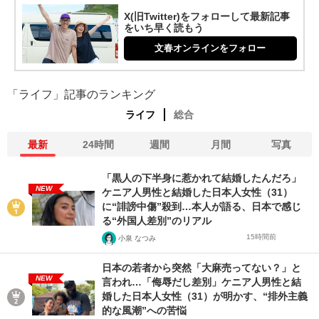
X(旧Twitter)をフォローして最新記事
をいち早く読もう
文春オンラインをフォロー
「ライフ」記事のランキング
ライフ
総合
最新
24時間
週間
月間
写真
「黒人の下半身に惹かれて結婚したんだろ」
NEW
ケニア人男性と結婚した日本人女性（31）
に“誹謗中傷”殺到…本人が語る、日本で感じ
る“外国人差別”のリアル
15時間前
小泉 なつみ
日本の若者から突然「大麻売ってない？」と
NEW
言われ…「侮辱だし差別」ケニア人男性と結
婚した日本人女性（31）が明かす、“排外主義
的な風潮”への苦悩