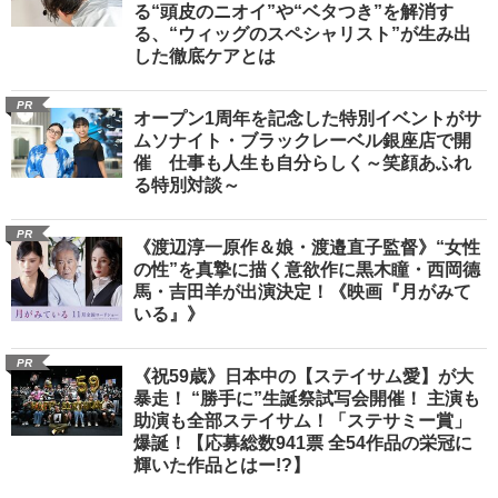
る“頭皮のニオイ”や“ベタつき”を解消す
る、“ウィッグのスペシャリスト”が生み出
した徹底ケアとは
PR
オープン1周年を記念した特別イベントがサ
ムソナイト・ブラックレーベル銀座店で開
催 仕事も人生も自分らしく～笑顔あふれ
る特別対談～
PR
《渡辺淳一原作＆娘・渡邉直子監督》“女性
の性”を真摯に描く意欲作に黒木瞳・西岡德
馬・吉田羊が出演決定！《映画『月がみて
いる』》
PR
《祝59歳》日本中の【ステイサム愛】が大
暴走！ “勝手に”生誕祭試写会開催！ 主演も
助演も全部ステイサム！「ステサミー賞」
爆誕！【応募総数941票 全54作品の栄冠に
輝いた作品とはー!?】