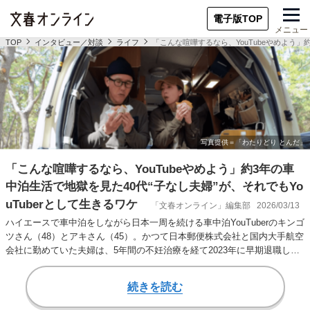
電子版TOP
メニュー
TOP
インタビュー／対談
ライフ
「こんな喧嘩するなら、YouTubeやめよう」
「こんな喧嘩するなら、YouTubeやめよう」約3年の車
中泊生活で地獄を見た40代“子なし夫婦”が、それでもYo
uTuberとして生きるワケ
「文春オンライン」編集部
2026/03/13
ハイエースで車中泊をしながら日本一周を続ける車中泊YouTuberのキンゴ
ツさん（48）とアキさん（45）。かつて日本郵便株式会社と国内大手航空
会社に勤めていた夫婦は、5年間の不妊治療を経て2023年に早期退職し、
…
続きを読む