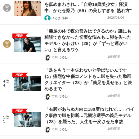
を舐めまわされ…「自称16歳美少女」怪演
中、かたせ梨乃（69）の美しすぎる“熟れ方”
2026/08/06
ゆるま 小林
「義足の体で夜の営みはできるのか」誰にも
NEW
相談できなかった切実な悩みも…脚を失った
モデル・かわけい（28）が「ずっと運がい
い」と言えるワケ
10時間前
市川 はるひ
「足をもう一本失わないと学ばないんです
NEW
ね」痛烈な中傷コメントも…脚を失った動画
4位
クリエイター（28）が「義足を見せる」と決
4
めるまで
10時間前
市川 はるひ
「右脚があらぬ方向に180度ねじれて…」バイ
NEW
ク事故で脚を切断…元競泳選手の義足モデル
5位
5
（28）を襲った、人生を一変させた事故
10時間前
市川 はるひ