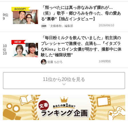
「頬っぺたには真っ赤なみみず腫れが…
SCOOP!
（笑）」歌手・郷ひろみを作った、母の愛あ
9位
9
る“裏拳”【独占インタビュー】
2026/06/10
「文藝春秋」編集部
「毎日粉ミルクを飲んでいました」初主演の
NEW
プレッシャーで激痩せ、点滴も…『イタズラ
10
なKiss』ヒロイン女優が明かす、撮影中に体
位
10
験した“極限状態”
10時間前
佐藤 ちひろ
11位から20位を見る