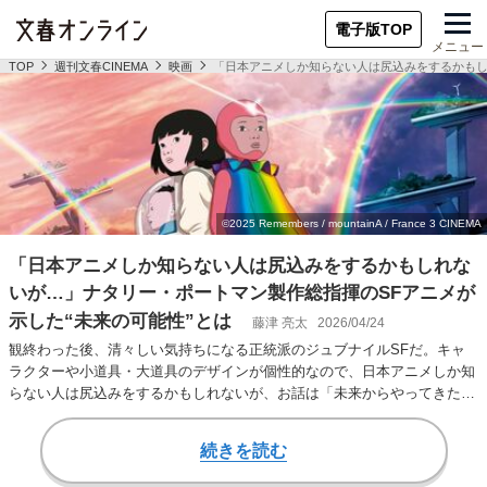
電子版TOP
メニュー
TOP
週刊文春CINEMA
映画
「日本アニメしか知らない人は尻込みをするかもし
「日本アニメしか知らない人は尻込みをするかもしれな
いが…」ナタリー・ポートマン製作総指揮のSFアニメが
示した“未来の可能性”とは
藤津 亮太
2026/04/24
観終わった後、清々しい気持ちになる正統派のジュブナイルSFだ。キャ
ラクターや小道具・大道具のデザインが個性的なので、日本アニメしか知
らない人は尻込みをするかもしれないが、お話は「未来からやってきた少
年と少女の出会い…
続きを読む