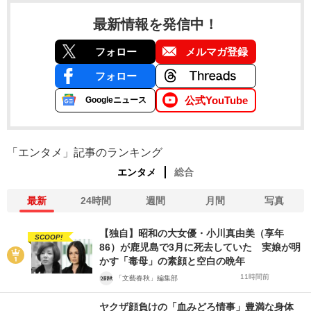
最新情報を発信中！
フォロー
メルマガ登録
フォロー
公式YouTube
Googleニュース
「エンタメ」記事のランキング
エンタメ
総合
最新
24時間
週間
月間
写真
【独自】昭和の大女優・小川真由美（享年
SCOOP!
86）が鹿児島で3月に死去していた 実娘が明
かす「毒母」の素顔と空白の晩年
11時間前
「文藝春秋」編集部
ヤクザ顔負けの「血みどろ情事」豊満な身体