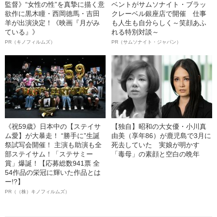
監督》“女性の性”を真摯に描く意
ベントがサムソナイト・ブラッ
欲作に黒木瞳・西岡德馬・吉田
クレーベル銀座店で開催 仕事
羊が出演決定！《映画『月がみ
も人生も自分らしく～笑顔あふ
ている』》
れる特別対談～
PR（キノフィルムズ）
PR（サムソナイト・ジャパン）
《祝59歳》日本中の【ステイサ
【独自】昭和の大女優・小川真
ム愛】が大暴走！ “勝手に”生誕
由美（享年86）が鹿児島で3月に
祭試写会開催！ 主演も助演も全
死去していた 実娘が明かす
部ステイサム！「ステサミー
「毒母」の素顔と空白の晩年
賞」爆誕！【応募総数941票 全
54作品の栄冠に輝いた作品とは
ー!?】
PR（（株）キノフィルムズ）