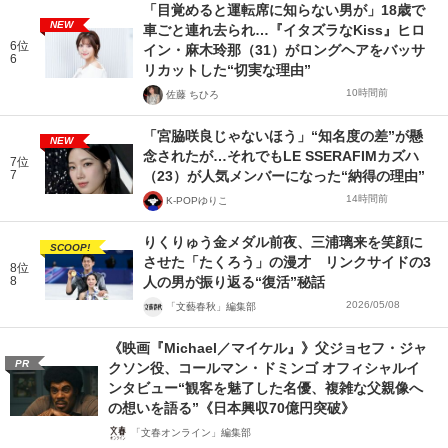
「目覚めると運転席に知らない男が」18歳で
NEW
車ごと連れ去られ…『イタズラなKiss』ヒロ
6位
イン・麻木玲那（31）がロングヘアをバッサ
6
リカットした“切実な理由”
10時間前
佐藤 ちひろ
「宮脇咲良じゃないほう」“知名度の差”が懸
NEW
念されたが…それでもLE SSERAFIMカズハ
7位
7
（23）が人気メンバーになった“納得の理由”
14時間前
K-POPゆりこ
りくりゅう金メダル前夜、三浦璃来を笑顔に
SCOOP!
させた「たくろう」の漫才 リンクサイドの3
8位
8
人の男が振り返る“復活”秘話
2026/05/08
「文藝春秋」編集部
《映画『Michael／マイケル』》父ジョセフ・ジャ
PR
クソン役、コールマン・ドミンゴ オフィシャルイ
ンタビュー“観客を魅了した名優、複雑な父親像へ
の想いを語る”《日本興収70億円突破》
「文春オンライン」編集部