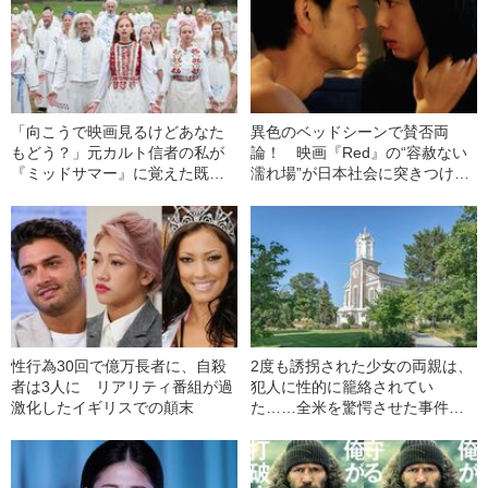
「向こうで映画見るけどあなた
異色のベッドシーンで賛否両
もどう？」元カルト信者の私が
論！ 映画『Red』の“容赦ない
『ミッドサマー』に覚えた既視
濡れ場”が日本社会に突きつけた
感
もの
性行為30回で億万長者に、自殺
2度も誘拐された少女の両親は、
者は3人に リアリティ番組が過
犯人に性的に籠絡されてい
激化したイギリスでの顛末
た……全米を驚愕させた事件と
は