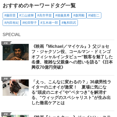
おすすめのキーワードタグ一覧
#藤田晋
#三山凌輝
#高市早苗
#後藤真希
#森岡毅
#城彰二
#内田有紀
#松田聖子
#玉木雄一郎
#亀和田武
SPECIAL
PR
《映画『Michael／マイケル』》父ジョセ
フ・ジャクソン役、コールマン・ドミンゴ
オフィシャルインタビュー“観客を魅了した
名優、複雑な父親像への想いを語る”《日本
興収70億円突破》
PR
「えっ、こんなに変わるの？」36歳男性ラ
イターのニオイが激変！ 夏場に気にな
る“頭皮のニオイ”や“ベタつき”を解消す
る、“ウィッグのスペシャリスト”が生み出
した徹底ケアとは
PR