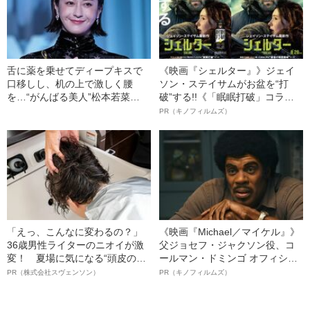
舌に薬を乗せてディープキスで
《映画『シェルター』》ジェイ
口移しし、机の上で激しく腰
ソン・ステイサムがお盆を“打
を…“がんばる美人”松本若菜
破”する!!《「眠眠打破」コラ
（40）の飾らない女優人生
ボ》
PR（キノフィルムズ）
「えっ、こんなに変わるの？」
《映画『Michael／マイケル』》
36歳男性ライターのニオイが激
父ジョセフ・ジャクソン役、コ
変！ 夏場に気になる“頭皮のニ
ールマン・ドミンゴ オフィシャ
オイ”や“ベタつき”を解消す
ルインタビュー“観客を魅了した
PR（株式会社スヴェンソン）
PR（キノフィルムズ）
る、“ウィッグのスペシャリス
名優、複雑な父親像への想いを
ト”が生み出した徹底ケアとは
語る”《日本興収70億円突破》