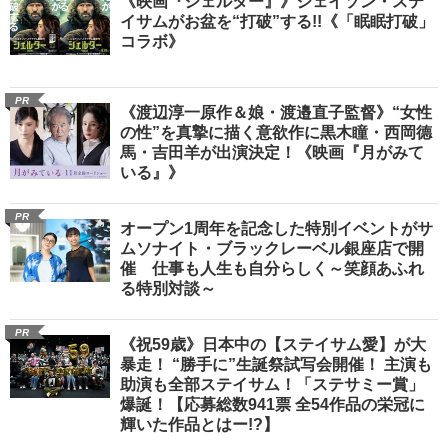
《映画『シェルター』》ジェイソン・ステ
イサムがお盆を“打破”する!!《「眠眠打破」
コラボ》
PR
《渡辺淳一原作＆娘・渡邉直子監督》“女性
の性”を真摯に描く意欲作に黒木瞳・西岡德
馬・吉田羊が出演決定！《映画『月がみて
いる』》
PR
オープン1周年を記念した特別イベントがサ
ムソナイト・ブラックレーベル銀座店で開
催 仕事も人生も自分らしく～笑顔あふれ
る特別対談～
PR
《祝59歳》日本中の【ステイサム愛】が大
暴走！ “勝手に”生誕祭試写会開催！ 主演も
助演も全部ステイサム！「ステサミー賞」
爆誕！【応募総数941票 全54作品の栄冠に
輝いた作品とはー!?】