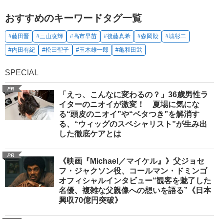
おすすめのキーワードタグ一覧
#藤田晋
#三山凌輝
#高市早苗
#後藤真希
#森岡毅
#城彰二
#内田有紀
#松田聖子
#玉木雄一郎
#亀和田武
SPECIAL
PR
「えっ、こんなに変わるの？」36歳男性ラ
イターのニオイが激変！ 夏場に気にな
る“頭皮のニオイ”や“ベタつき”を解消す
る、“ウィッグのスペシャリスト”が生み出
した徹底ケアとは
PR
《映画『Michael／マイケル』》父ジョセ
フ・ジャクソン役、コールマン・ドミンゴ
オフィシャルインタビュー“観客を魅了した
名優、複雑な父親像への想いを語る”《日本
興収70億円突破》