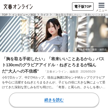
電子版TOP
メニュー
TOP
インタビュー／対談
ライフ
「胸を取る手術したい」「将来いいことあるか
「胸を取る手術したい」「将来いいことあるから」バス
ト130cmのグラビアアイドル・ねぎとろまるが悩ん
だ“大人への不信感”
「文春オンライン」編集部
2026/05/29
小5でDカップ、中2でHカップ。現在は胸囲130センチMカップでグラビア
を中心に活躍するねぎとろまるさんが、子どもの頃に大きな胸によって受
けてきた深刻な苦しみを打ち明けた。「奇形」と罵られ、さらしを巻いて
登校し、手…
続きを読む