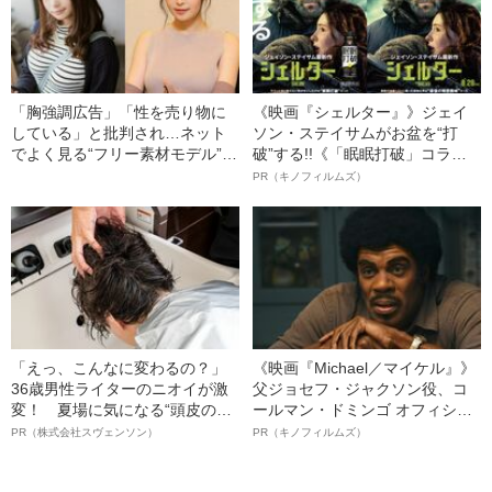
「胸強調広告」「性を売り物に
《映画『シェルター』》ジェイ
している」と批判され…ネット
ソン・ステイサムがお盆を“打
でよく見る“フリー素材モデル”が
破”する!!《「眠眠打破」コラ
明かした誹謗中傷のトラウマ
ボ》
PR（キノフィルムズ）
「えっ、こんなに変わるの？」
《映画『Michael／マイケル』》
36歳男性ライターのニオイが激
父ジョセフ・ジャクソン役、コ
変！ 夏場に気になる“頭皮のニ
ールマン・ドミンゴ オフィシャ
オイ”や“ベタつき”を解消す
ルインタビュー“観客を魅了した
PR（株式会社スヴェンソン）
PR（キノフィルムズ）
る、“ウィッグのスペシャリス
名優、複雑な父親像への想いを
ト”が生み出した徹底ケアとは
語る”《日本興収70億円突破》