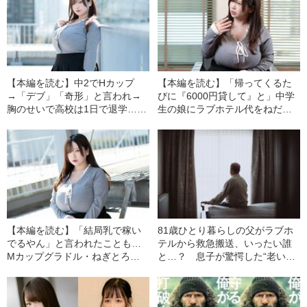
【本編を読む】中2でHカップ
【本編を読む】「帰ってくるた
→「デブ」「奇形」と言われ→
びに『6000円貸して』と」中学
胸のせいで高校は1日で退学…バ
生の娘にラブホテル代をねだ
スト130cmグラドルが大きすぎ
り、教育ローン数百万円を男に
る胸を“さらしとガムテープ”でぐ
貢ぐ母親…グラドル・ねぎとろ
るぐる巻きにした学生時代
まるが逃げるしかなかった“壮絶
な家庭環境”
【本編を読む】「結局乳で稼い
81歳ひとり暮らしの父がラブホ
でるやん」と言われたことも…
テルから救急搬送、いったい誰
Mカップグラドル・ねぎとろま
と…？ 息子が驚愕した“老いた
るがコンプレックスだっ
親の性生活”
た“130cmの胸”を“自分の武器”に
変えられた理由