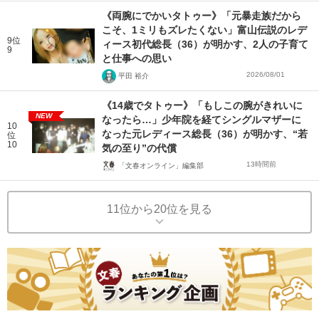
《両腕にでかいタトゥー》「元暴走族だから
こそ、1ミリもズレたくない」富山伝説のレデ
9位
ィース初代総長（36）が明かす、2人の子育て
9
と仕事への思い
2026/08/01
平田 裕介
《14歳でタトゥー》「もしこの腕がきれいに
NEW
なったら…」少年院を経てシングルマザーに
10
なった元レディース総長（36）が明かす、“若
位
10
気の至り”の代償
13時間前
「文春オンライン」編集部
11位から20位を見る