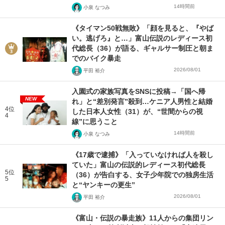
14時間前
小泉 なつみ
《タイマン50戦無敗》「顔を見ると、『やば
い。逃げろ』と…」富山伝説のレディース初
代総長（36）が語る、ギャルサー制圧と朝ま
でのバイク暴走
2026/08/01
平田 裕介
入園式の家族写真をSNSに投稿→「国へ帰
NEW
れ」と“差別発言”殺到…ケニア人男性と結婚
4位
した日本人女性（31）が、“世間からの視
4
線”に思うこと
14時間前
小泉 なつみ
《17歳で逮捕》「入っていなければ人を殺し
ていた」富山の伝説的レディース初代総長
5位
（36）が告白する、女子少年院での独房生活
5
と“ヤンキーの更生”
2026/08/01
平田 裕介
《富山・伝説の暴走族》11人からの集団リン