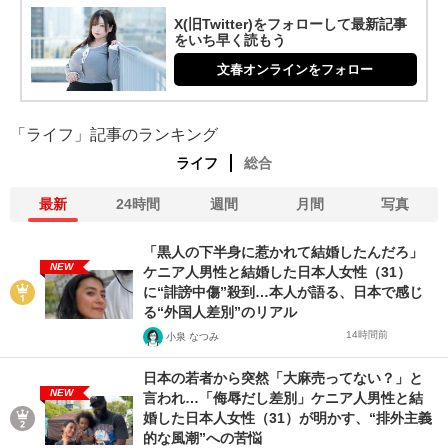
X(旧Twitter)をフォローして最新記事
をいち早く読もう
文春オンラインをフォロー
「ライフ」記事のランキング
ライフ
総合
最新
24時間
週間
月間
写真
「黒人の下半身に惹かれて結婚したんだろ」
NEW
ケニア人男性と結婚した日本人女性（31）
に“誹謗中傷”殺到…本人が語る、日本で感じ
る“外国人差別”のリアル
14時間前
小泉 なつみ
日本の若者から突然「大麻売ってない？」と
NEW
言われ…「侮辱だし差別」ケニア人男性と結
婚した日本人女性（31）が明かす、“排外主義
的な風潮”への苦悩