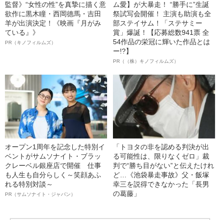
監督》“女性の性”を真摯に描く意
ム愛】が大暴走！ “勝手に”生誕
欲作に黒木瞳・西岡德馬・吉田
祭試写会開催！ 主演も助演も全
羊が出演決定！《映画『月がみ
部ステイサム！「ステサミー
ている』》
賞」爆誕！【応募総数941票 全
54作品の栄冠に輝いた作品とは
PR（キノフィルムズ）
ー!?】
PR（（株）キノフィルムズ）
オープン1周年を記念した特別イ
「トヨタの非を認める判決が出
ベントがサムソナイト・ブラッ
る可能性は、限りなくゼロ」裁
クレーベル銀座店で開催 仕事
判で“勝ち目がない”と伝えたけれ
も人生も自分らしく～笑顔あふ
ど…《池袋暴走事故》父・飯塚
れる特別対談～
幸三を説得できなかった「長男
の葛藤」
PR（サムソナイト・ジャパン）