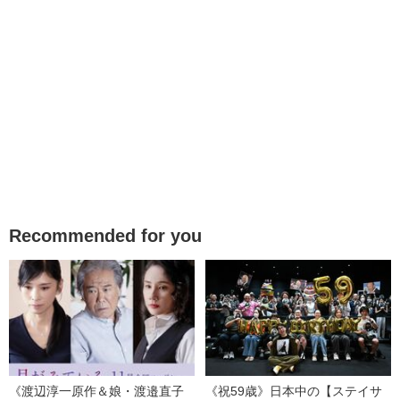
Recommended for you
《渡辺淳一原作＆娘・渡邉直子
《祝59歳》日本中の【ステイサ