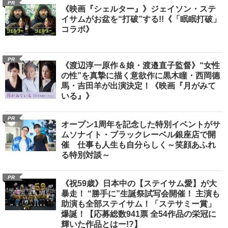
PR
《映画『シェルター』》ジェイソン・ステ
イサムがお盆を“打破”する!!《「眠眠打破」
コラボ》
PR
《渡辺淳一原作＆娘・渡邉直子監督》“女性
の性”を真摯に描く意欲作に黒木瞳・西岡德
馬・吉田羊が出演決定！《映画『月がみて
いる』》
PR
オープン1周年を記念した特別イベントがサ
ムソナイト・ブラックレーベル銀座店で開
催 仕事も人生も自分らしく～笑顔あふれ
る特別対談～
PR
《祝59歳》日本中の【ステイサム愛】が大
暴走！ “勝手に”生誕祭試写会開催！ 主演も
助演も全部ステイサム！「ステサミー賞」
爆誕！【応募総数941票 全54作品の栄冠に
輝いた作品とはー!?】