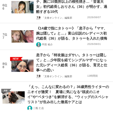
チ、腕に10箇所以上の根性焼き…「音速天
6位
女」初代総長しおりさん（36）が明かす、過
6
酷すぎる10代
2026/08/07
「文春オンライン」編集部
《14歳で指にタトゥー》「息子から『ママ、
腕は隠して』と…」富山伝説のレディース初
7位
7
代総長（36）が語る、タトゥーを入れた後悔
2026/08/01
平田 裕介
息子から「特攻服はダサい。タトゥーは隠し
NEW
て」と…少年院を経てシングルマザーになっ
8位
た元レディース総長（36）が語る、育児と仕
8
事への思い
13時間前
「文春オンライン」編集部
「えっ、こんなに変わるの？」36歳男性ライターの
PR
ニオイが激変！ 夏場に気になる“頭皮のニオ
イ”や“ベタつき”を解消する、“ウィッグのスペシャ
リスト”が生み出した徹底ケアとは
二瓶 仁志