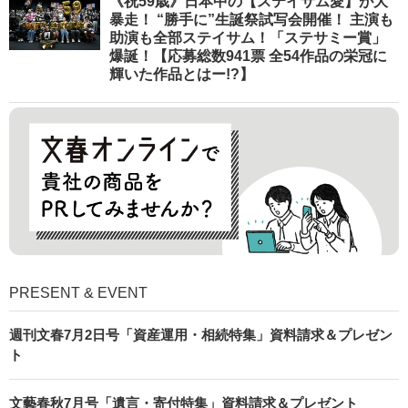
《祝59歳》日本中の【ステイサム愛】が大
暴走！ “勝手に”生誕祭試写会開催！ 主演も
助演も全部ステイサム！「ステサミー賞」
爆誕！【応募総数941票 全54作品の栄冠に
輝いた作品とはー!?】
PRESENT & EVENT
週刊文春7月2日号「資産運用・相続特集」資料請求＆プレゼン
ト
文藝春秋7月号「遺言・寄付特集」資料請求＆プレゼント