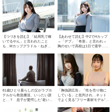
【つづきを読む】「結局乳で稼
【あわせて読む】中2でHカップ
いでるやん」と言われたこと
→「デブ」「奇形」と言われ→
も…Mカップグラドル・ねぎと
胸のせいで高校は1日で退学…バ
ろまるがコンプレックスだっ
スト130cmグラドルが大きすぎ
た“130cmの胸”を“自分の武器”に
る胸を“さらしとガムテープ”でぐ
変えられた理由
るぐる巻きにした学生時代
81歳ひとり暮らしの父がラブホ
「胸強調広告」「性を売り物に
テルから救急搬送、いったい誰
している」と批判され…ネット
と…？ 息子が驚愕した“老いた
でよく見る“フリー素材モデル”が
親の性生活”
明かした誹謗中傷のトラウマ