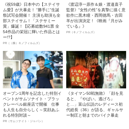
《祝59歳》日本中の【ステイサ
《渡辺淳一原作＆娘・渡邉直子
ム愛】が大暴走！ “勝手に”生誕
監督》“女性の性”を真摯に描く意
祭試写会開催！ 主演も助演も全
欲作に黒木瞳・西岡德馬・吉田
部ステイサム！「ステサミー
羊が出演決定！《映画『月がみ
賞」爆誕！【応募総数941票 全
ている』》
54作品の栄冠に輝いた作品とは
PR（キノフィルムズ）
ー!?】
PR（（株）キノフィルムズ）
オープン1周年を記念した特別イ
《タイマン50戦無敗》「顔を見
ベントがサムソナイト・ブラッ
ると、『やばい。逃げろ』
クレーベル銀座店で開催 仕事
と…」富山伝説のレディース初
も人生も自分らしく～笑顔あふ
代総長（36）が語る、ギャルサ
れる特別対談～
ー制圧と朝までのバイク暴走
PR（サムソナイト・ジャパン）