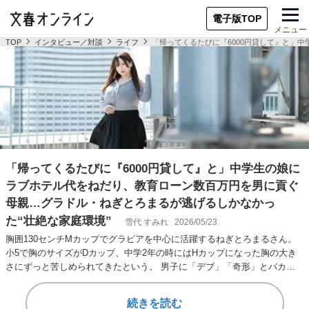
電子版TOP
メニュー
TOP
インタビュー／対談
ライフ
「帰ってくるたびに『6000円貸して』と」
「帰ってくるたびに『6000円貸して』と」中学生の娘に
ラブホテル代をねだり、教育ローン数百万円を男に貢ぐ
母親…グラドル・ねぎとろまるが逃げるしかなかっ
た“壮絶な家庭環境”
雪代 すみれ
2026/05/23
胸囲130センチMカップでグラビアを中心に活躍するねぎとろまるさん。
小5で胸のサイズがDカップ、中学2年の時にはHカップになった胸の大き
さにずっと苦しめられてきたという。 男子に「デブ」「奇形」とバカに
され、高校の…
続きを読む