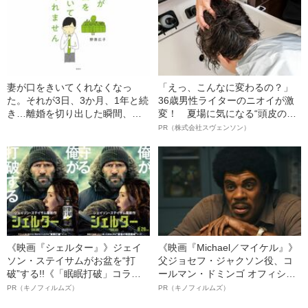
妻が口をきいてくれなくなっ
「えっ、こんなに変わるの？」
た。それが3日、3か月、1年と続
36歳男性ライターのニオイが激
き…離婚を切り出した瞬間、妻
変！ 夏場に気になる“頭皮のニ
が見せた“驚きの反応”
オイ”や“ベタつき”を解消す
PR（株式会社スヴェンソン）
る、“ウィッグのスペシャリス
ト”が生み出した徹底ケアとは
《映画『シェルター』》ジェイ
《映画『Michael／マイケル』》
ソン・ステイサムがお盆を“打
父ジョセフ・ジャクソン役、コ
破”する!!《「眠眠打破」コラ
ールマン・ドミンゴ オフィシャ
ボ》
ルインタビュー“観客を魅了した
PR（キノフィルムズ）
PR（キノフィルムズ）
名優、複雑な父親像への想いを