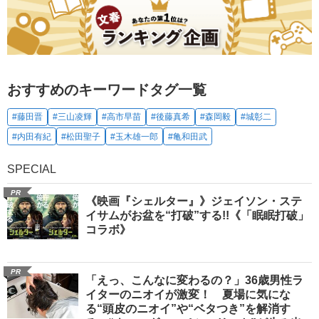
おすすめのキーワードタグ一覧
#藤田晋
#三山凌輝
#高市早苗
#後藤真希
#森岡毅
#城彰二
#内田有紀
#松田聖子
#玉木雄一郎
#亀和田武
SPECIAL
PR
《映画『シェルター』》ジェイソン・ステ
イサムがお盆を“打破”する!!《「眠眠打破」
コラボ》
PR
「えっ、こんなに変わるの？」36歳男性ラ
イターのニオイが激変！ 夏場に気にな
る“頭皮のニオイ”や“ベタつき”を解消す