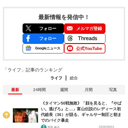
最新情報を発信中！
フォロー
メルマガ登録
フォロー
公式YouTube
Googleニュース
「ライフ」記事のランキング
ライフ
総合
最新
24時間
週間
月間
写真
《タイマン50戦無敗》「顔を見ると、『やば
い。逃げろ』と…」富山伝説のレディース初
代総長（36）が語る、ギャルサー制圧と朝ま
でのバイク暴走
2026/08/01
平田 裕介