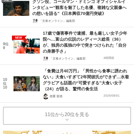
PR
クソン役、コールマン・ドミンゴ オフィシャルイ
ンタビュー“観客を魅了した名優、複雑な父親像へ
の想いを語る”《日本興収70億円突破》
「文春オンライン」編集部
17歳で傷害事件で逮捕、最も厳しい女子少年
NEW
院へ…富山の伝説のレディース総長（36）
9位
が、独房の孤独の中で突きつけられた「自分
9
の身勝手さ」
4時間前
「文春オンライン」編集部
「食費は月40万円」「男性から食事に誘われ
ない」大食いすぎて2年間彼氏ができず…水着
10
グラビアも話題の“可愛すぎる”大食い女子
位
10
（24）が語る、驚愕の食生活
2026/08/01
徳重 龍徳
11位から20位を見る