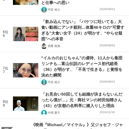
と仕事への思い
2026/08/01
平田 裕介
「飲み込んでない」「バケツに吐いてる」大
食い動画にアンチ殺到…体重46キロの“可愛す
6位
ぎる”大食い女子（24）が明かす、“やらせ疑
6
惑”への本音
2026/08/01
徳重 龍徳
“イルカのおじちゃん”の虐待、11人から集団
リンチも…富山伝説のレディース初代総長
7位
（36）が明かす、「不良で生きる」と覚悟を
7
決めた瞬間
2026/08/01
平田 裕介
「お見合い50回しても結婚が決まらないんだ
ったら僕が…」元・商社マンの村田知晴さん
8位
8
（43）が京都の名料亭に婿入りした理由
2024/11/16
中岡 愛子
《映画『Michael／マイケル』》父ジョセフ・ジャ