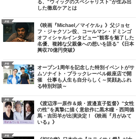
る、“ウィッグのスペシャリスト”が生み出
した徹底ケアとは
PR
《映画『Michael／マイケル』》父ジョセ
フ・ジャクソン役、コールマン・ドミンゴ
オフィシャルインタビュー“観客を魅了した
名優、複雑な父親像への想いを語る”《日本
興収70億円突破》
PR
オープン1周年を記念した特別イベントがサ
ムソナイト・ブラックレーベル銀座店で開
催 仕事も人生も自分らしく～笑顔あふれ
る特別対談～
PR
《渡辺淳一原作＆娘・渡邉直子監督》“女性
の性”を真摯に描く意欲作に黒木瞳・西岡德
馬・吉田羊が出演決定！《映画『月がみて
いる』》
PR