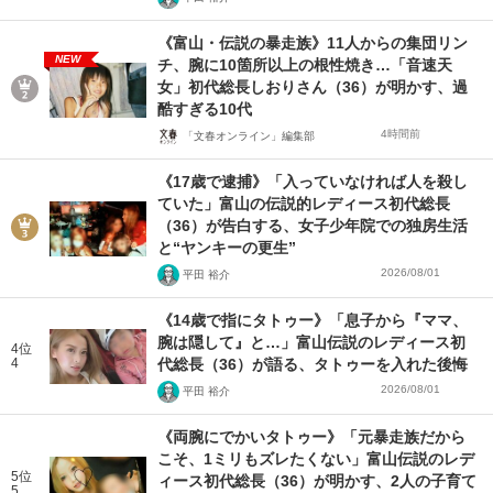
《富山・伝説の暴走族》11人からの集団リン
NEW
チ、腕に10箇所以上の根性焼き…「音速天
女」初代総長しおりさん（36）が明かす、過
酷すぎる10代
4時間前
「文春オンライン」編集部
《17歳で逮捕》「入っていなければ人を殺し
ていた」富山の伝説的レディース初代総長
（36）が告白する、女子少年院での独房生活
と“ヤンキーの更生”
2026/08/01
平田 裕介
《14歳で指にタトゥー》「息子から『ママ、
腕は隠して』と…」富山伝説のレディース初
4位
4
代総長（36）が語る、タトゥーを入れた後悔
2026/08/01
平田 裕介
《両腕にでかいタトゥー》「元暴走族だから
こそ、1ミリもズレたくない」富山伝説のレデ
5位
ィース初代総長（36）が明かす、2人の子育て
5