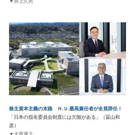
▼井上久男
株主資本主義の末路 Ｈ.Ｕ.最高責任者が全員辞任！
「日本の指名委員会制度には欠陥がある」（冨山和
彦）
▼大西康之