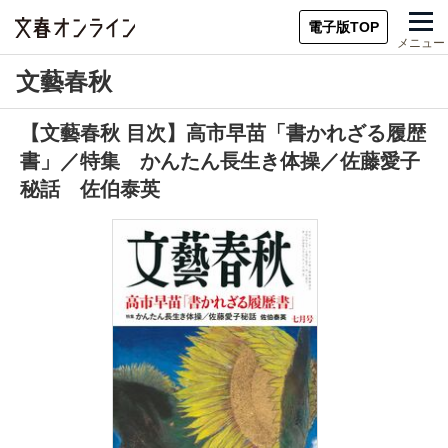
電子版TOP
メニュー
文藝春秋
【文藝春秋 目次】高市早苗「書かれざる履歴
書」／特集 かんたん長生き体操／佐藤愛子
秘話 佐伯泰英