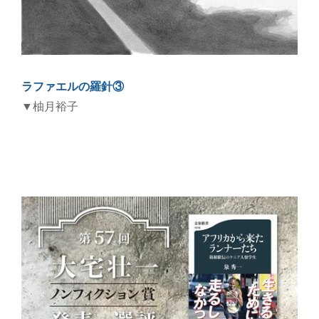
ラファエルの羅針③
▼柚月裕子