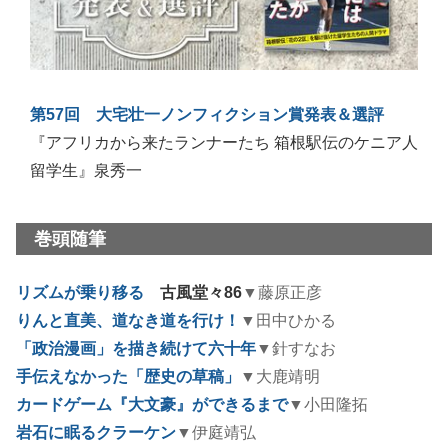
第57回 大宅壮一ノンフィクション賞発表＆選評
『アフリカから来たランナーたち 箱根駅伝のケニア人
留学生』泉秀一
巻頭随筆
リズムが乗り移る
古風堂々86
▼藤原正彦
りんと直美、道なき道を行け！
▼田中ひかる
「政治漫画」を描き続けて六十年
▼針すなお
手伝えなかった「歴史の草稿」
▼大鹿靖明
カードゲーム『大文豪』ができるまで
▼小田隆拓
岩石に眠るクラーケン
▼伊庭靖弘