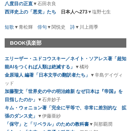
八度目の正直
▼石田衣良
西洋史上の「悪党」たち
日本人へ273
▼塩野七生
短歌
▼青松輝
俳句
▼関悦史
詩
▼川上雨季
BOOK倶楽部
エリーザー・ユドコウスキー／ネイト・ソアレス著「超知
能AIをつくれば人類は絶滅する」
▼橘玲
金原瑞人 編著「日本文学の翻訳者たち」
▼辛島デイヴィ
ッド
加藤聖文「世界史の中の明治維新 なぜ日本は『帝国』を
目指したのか」
▼石井妙子
キム・ウォニョン著「完全に平等で、非常に差別的な 拡
張のダンス史」
▼伊藤亜紗
「保守」と「リベラル」のための教科書
▼與那覇潤