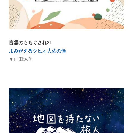
言霊のもちぐされ21
よみがえるクヒオ大佐の怪
▼山田詠美