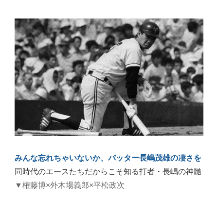
みんな忘れちゃいないか、バッター長嶋茂雄の凄さを
同時代のエースたちだからこそ知る打者・長嶋の神髄
▼権藤博×外木場義郎×平松政次