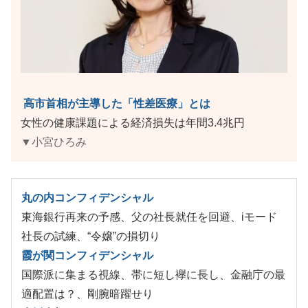
高市首相が主導した「性差医療」とは
女性の健康課題による経済損失は年間3.4兆円
▼小宮ひろみ
丸の内コンフィデンシャル
東海銀行再来の予感、父の社長就任を回避、iモード
社長の試練、“令嬢”の損切り
霞が関コンフィデンシャル
国際派に集まる視線、帯に短し襷に長し、金融庁の最
適配置は？、剛腕暗躍せり