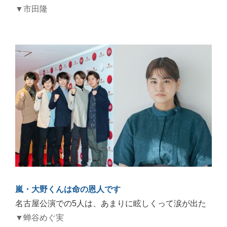
▼市田隆
嵐・大野くんは命の恩人です
名古屋公演での5人は、あまりに眩しくって涙が出た
▼蝉谷めぐ実