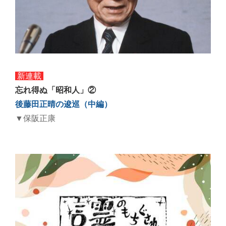
新連載
忘れ得ぬ「昭和人」②
後藤田正晴の逡巡（中編）
▼保阪正康