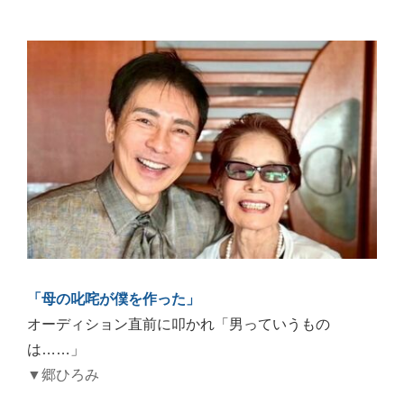
「母の叱咤が僕を作った」
オーディション直前に叩かれ「男っていうもの
は……」
▼郷ひろみ