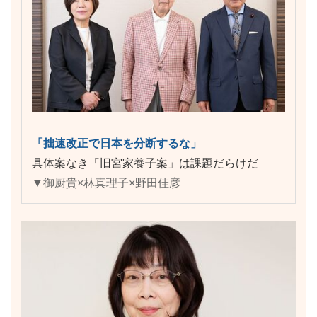
「拙速改正で日本を分断するな」
具体案なき「旧宮家養子案」は課題だらけだ
▼御厨貴×林真理子×野田佳彦