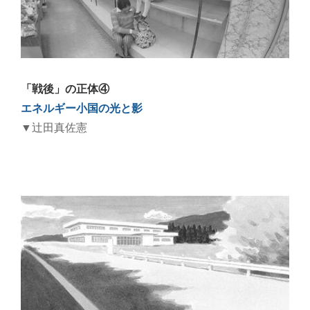
「戦後」の正体④
エネルギー小国の光と影
▼辻󠄀田真佐憲