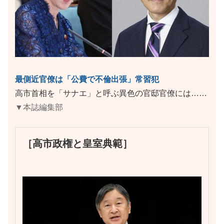
最側近官僚は「公費で不倫出張」常習犯
高市首相を「サナエ」と呼ぶ異色の官邸官僚には……
▼本誌編集部
［高市政権と皇室典範］