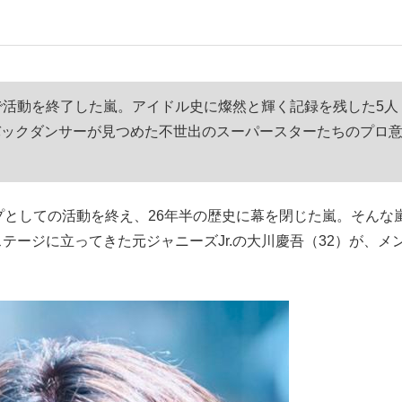
もっと見る
で活動を終了した嵐。アイドル史に燦然と輝く記録を残した5人
バックダンサーが見つめた不世出のスーパースターたちのプロ
プとしての活動を終え、26年半の歴史に幕を閉じた嵐。そんな
テージに立ってきた元ジャニーズJr.の大川慶吾（32）が、メ