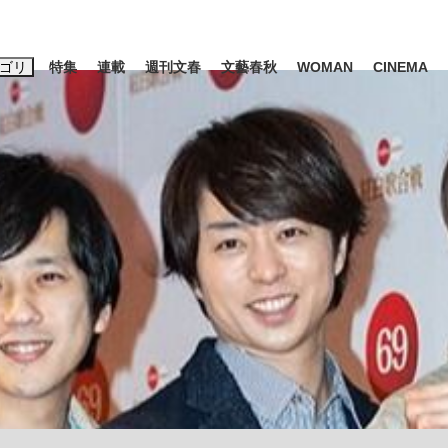
ゴリ
特集
連載
週刊文春
文藝春秋
WOMAN
CINEMA
キーワード入力
ス
エンタメ
ライフ
ビジネス
ーワードタグ一覧
山凌輝
#高市早苗
#後藤真希
#森岡毅
#城彰二
#内田有紀
観る将棋、読
#亀和田武
て明かした日本代表監督に...
「最悪の空気のまま解散」W