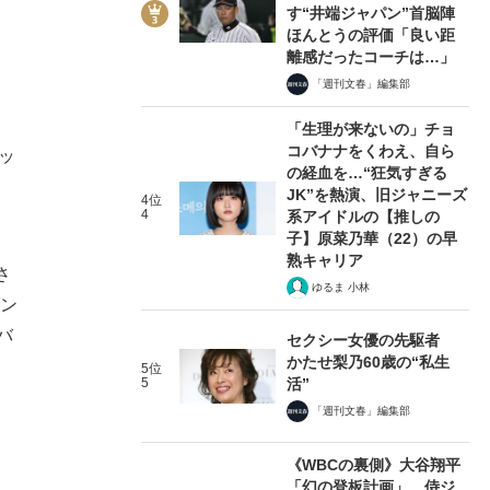
す“井端ジャパン”首脳陣
ほんとうの評価「良い距
離感だったコーチは…」
「週刊文春」編集部
「生理が来ないの」チョ
コバナナをくわえ、自ら
ッ
の経血を…“狂気すぎる
JK”を熱演、旧ジャニーズ
4位
4
系アイドルの【推しの
子】原菜乃華（22）の早
熟キャリア
さ
ゆるま 小林
ダン
バ
セクシー女優の先駆者
かたせ梨乃60歳の“私生
5位
5
活”
「週刊文春」編集部
《WBCの裏側》大谷翔平
「幻の登板計画」、侍ジ