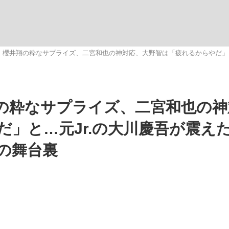
いまさら聞け
》櫻井翔の粋なサプライズ、二宮和也の神対応、大野智は「疲れるからやだ」と
手が証言した“NPB聞...
「クマが悪者扱いされているの
の粋なサプライズ、二宮和也の神
」と…元Jr.の大川慶吾が震え
の舞台裏
もっと見る
カー日本代表・森保一監督...