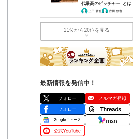
代最高のピッチャー”とは
上田 晋也
古田 敦也
11位から20位を見る
最新情報を発信中！
フォロー
メルマガ登録
フォロー
Googleニュース
公式YouTube