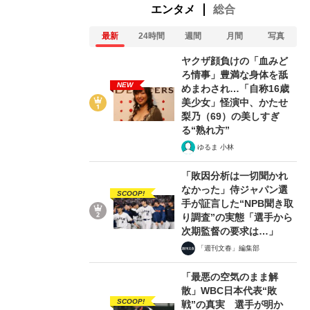
エンタメ
総合
最新
24時間
週間
月間
写真
ヤクザ顔負けの「血みど
ろ情事」豊満な身体を舐
NEW
めまわされ…「自称16歳
美少女」怪演中、かたせ
梨乃（69）の美しすぎ
る“熟れ方”
ゆるま 小林
「敗因分析は一切聞かれ
なかった」侍ジャパン選
SCOOP!
手が証言した“NPB聞き取
り調査”の実態「選手から
次期監督の要求は…」
「週刊文春」編集部
「最悪の空気のまま解
散」WBC日本代表“敗
SCOOP!
戦”の真実 選手が明か