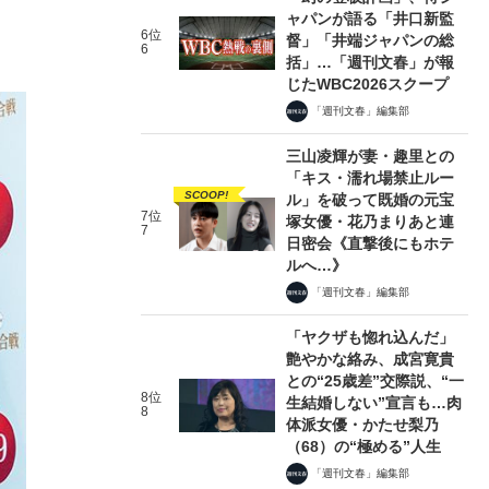
ャパンが語る「井口新監
6位
督」「井端ジャパンの総
6
括」…「週刊文春」が報
じたWBC2026スクープ
「週刊文春」編集部
三山凌輝が妻・趣里との
「キス・濡れ場禁止ルー
SCOOP!
ル」を破って既婚の元宝
7位
塚女優・花乃まりあと連
7
日密会《直撃後にもホテ
ルへ…》
「週刊文春」編集部
「ヤクザも惚れ込んだ」
艶やかな絡み、成宮寛貴
との“25歳差”交際説、“一
8位
生結婚しない”宣言も…肉
8
体派女優・かたせ梨乃
（68）の“極める”人生
「週刊文春」編集部