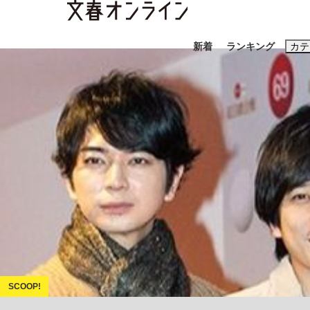
新着
ランキング
カテ
スクープ
ニュー
おすすめのキ
#藤田晋
#三
#玉木雄一郎
「90%は失敗する。でも…」本田圭佑が初め
終戦から81年