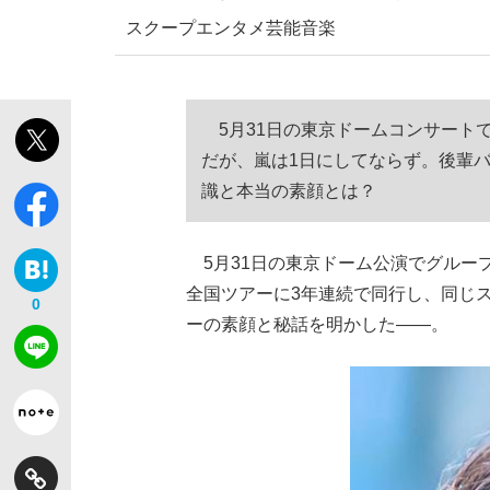
スクープ
エンタメ
芸能
音楽
5月31日の東京ドームコンサート
だが、嵐は1日にしてならず。後輩
識と本当の素顔とは？
5月31日の東京ドーム公演でグルー
全国ツアーに3年連続で同行し、同じス
0
ーの素顔と秘話を明かした――。