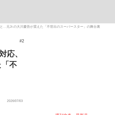
ない資産運用のすべて
…元Jr.の大川慶吾が震えた「不世出のスーパースター」の舞台裏
#2
が悲しい」『北の国から』倉本聰氏（91...
対応、
た「不
2026/07/03