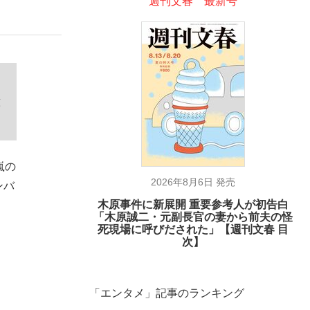
週刊文春 最新号
意
嵐の
2026年8月6日 発売
ンバ
木原事件に新展開 重要参考人が初告白
「木原誠二・元副長官の妻から前夫の怪
死現場に呼びだされた」【週刊文春 目
次】
「エンタメ」記事のランキング