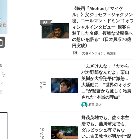
《映画『Michael／マイケ
ル』》父ジョセフ・ジャクソン
役、コールマン・ドミンゴ オフ
PR
ィシャルインタビュー“観客を
魅了した名優、複雑な父親像へ
の想いを語る”《日本興収70億
円突破》
「文春オンライン」編集部
き
「ふざけんな」「だから
バカ野郎なんだよ」栗山
くら
英樹が大谷翔平に激怒→
ン
9位
大騒動に…“世界のオオタ
9
ニ”が監督から厳しく𠮟責
ま
された“本当の理由”
石田 雄太
野茂英雄でも、佐々木主
浩でも、藤川球児でも、
10
ダルビッシュ有でもな
位
い…古田敦也が明かす“歴
10