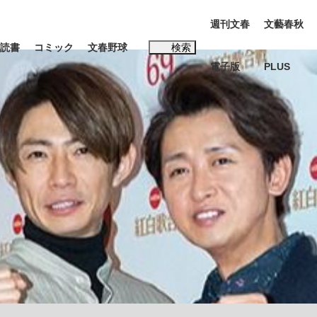
週刊文春
文藝春秋
読書
コミック
文春野球
検索
電子版
PLUS
インタビュー
読書
#松田聖子
む将棋
BC日本代表“敗戦”の真実 選手が明かす...