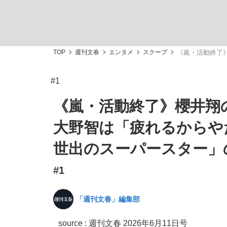
TOP
週刊文春
エンタメ
スクープ
《嵐・活動終了
#1
「敗因分析は一切聞かれなかった」侍ジャパン選
キングの誕生を、目撃せよ。
《嵐・活動終了》櫻井翔
大野智は「疲れるからやだ
世出のスーパースター」
#1
the Style
「週刊文春」編集部
「目標達成できなかったからと言って…」サッ
source :
週刊文春 2026年6月11日号