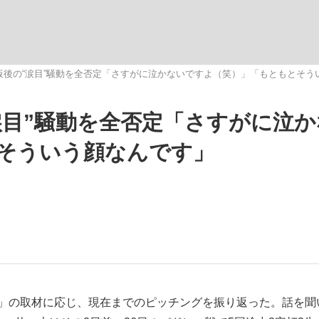
いまさら聞け
板後の“涙目”騒動を全否定「さすがに泣かないですよ（笑）」「もともとそう
涙目”騒動を全否定「さすがに泣
手が証言した“NPB聞...
「クマが悪者扱いされているの
そういう顔なんです」
もっと見る
カー日本代表・森保一監督...
」の取材に応じ、現在までのピッチングを振り返った。話を聞