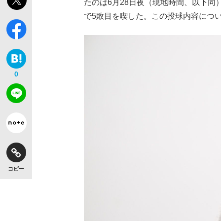
たのは6月28日夜（現地時間、以下同
で5敗目を喫した。この投球内容につ
0
コピー