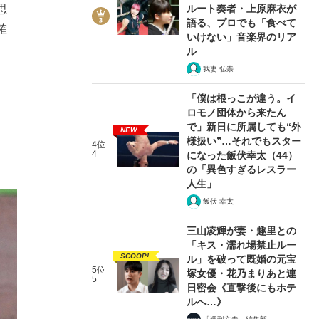
ルート奏者・上原麻衣が
思
語る、プロでも「食べて
確
いけない」音楽界のリア
ル
我妻 弘崇
「僕は根っこが違う。イ
ロモノ団体から来たん
で」新日に所属しても“外
NEW
様扱い”…それでもスター
4位
4
になった飯伏幸太（44）
の「異色すぎるレスラー
人生」
飯伏 幸太
三山凌輝が妻・趣里との
「キス・濡れ場禁止ルー
SCOOP!
ル」を破って既婚の元宝
5位
塚女優・花乃まりあと連
5
日密会《直撃後にもホテ
ルへ…》