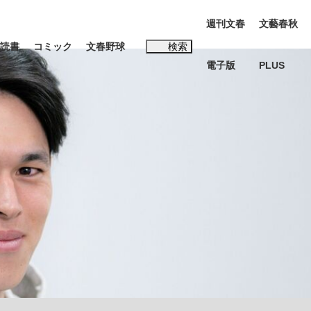
週刊文春
文藝春秋
読書
コミック
文春野球
検索
電子版
PLUS
インタビュー
読書
#松田聖子
む将棋
BC日本代表“敗戦”の真実 選手が明かす...