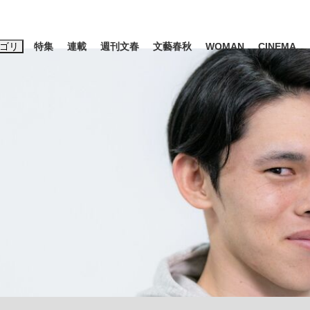
ゴリ
特集
連載
週刊文春
文藝春秋
WOMAN
CINEMA
キーワード入力
ス
エンタメ
ライフ
ビジネス
ーワードタグ一覧
山凌輝
#高市早苗
#後藤真希
#森岡毅
#城彰二
#内田有紀
観る将棋、読
#池上彰
て明かした日本代表監督に...
「最悪の空気のまま解散」W