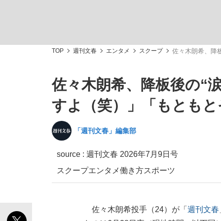
TOP
週刊文春
エンタメ
スクープ
佐々木朗希、降
佐々木朗希、降板後の“
「敗因分析は一切聞かれなかった」侍ジャパン選
キングの誕生を、目撃せよ。
すよ（笑）」「もともと
「週刊文春」編集部
source :
週刊文春 2026年7月9日号
the Style
スクープ
エンタメ
働き方
スポーツ
「目標達成できなかったからと言って…」サッ
佐々木朗希投手（24）が「
週刊文春