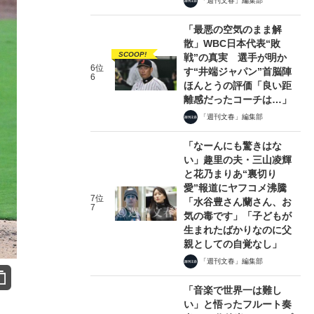
「週刊文春」編集部
「最悪の空気のまま解
散」WBC日本代表“敗
SCOOP!
戦”の真実 選手が明か
6位
す“井端ジャパン”首脳陣
6
ほんとうの評価「良い距
離感だったコーチは…」
「週刊文春」編集部
「なーんにも驚きはな
い」趣里の夫・三山凌輝
と花乃まりあ“裏切り
愛”報道にヤフコメ沸騰
7位
「水谷豊さん蘭さん、お
7
気の毒です」「子どもが
生まれたばかりなのに父
親としての自覚なし」
「週刊文春」編集部
「音楽で世界一は難し
い」と悟ったフルート奏