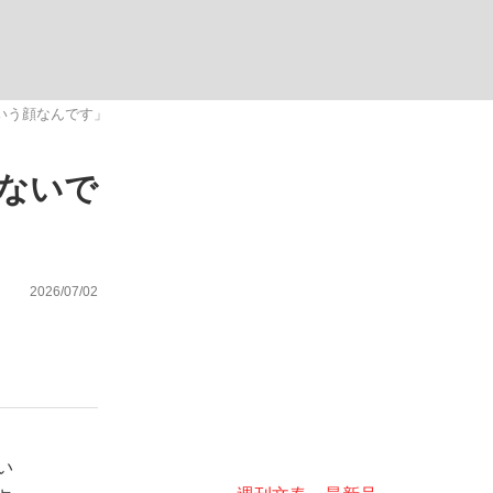
ない資産運用のすべて
いう顔なんです」
かないで
が悲しい」『北の国から』倉本聰氏（91...
2026/07/02
い