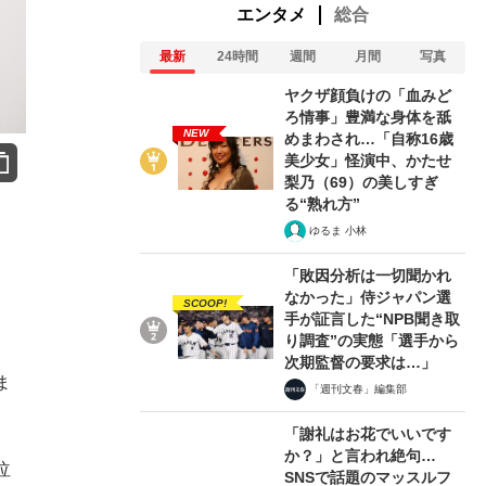
エンタメ
総合
最新
24時間
週間
月間
写真
ヤクザ顔負けの「血みど
ろ情事」豊満な身体を舐
NEW
めまわされ…「自称16歳
美少女」怪演中、かたせ
梨乃（69）の美しすぎ
る“熟れ方”
ゆるま 小林
「敗因分析は一切聞かれ
なかった」侍ジャパン選
SCOOP!
手が証言した“NPB聞き取
り調査”の実態「選手から
次期監督の要求は…」
ま
「週刊文春」編集部
「謝礼はお花でいいです
か？」と言われ絶句…
泣
SNSで話題のマッスルフ