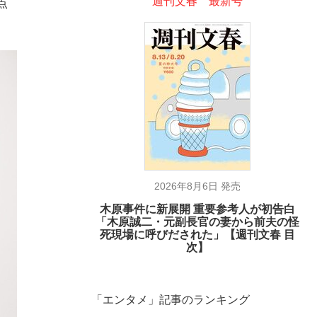
週刊文春 最新号
点
2026年8月6日 発売
木原事件に新展開 重要参考人が初告白
「木原誠二・元副長官の妻から前夫の怪
死現場に呼びだされた」【週刊文春 目
次】
「エンタメ」記事のランキング