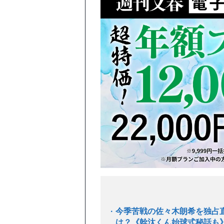
今季苦戦の佐々木朗希を独占
は？《幹汰くん始球式秘話も