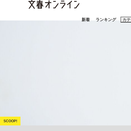
新着
ランキング
カテ
スクープ
ニュー
おすすめのキ
#藤田晋
#三
#玉木雄一郎
「90%は失敗する。でも…」本田圭佑が初め
終戦から81年