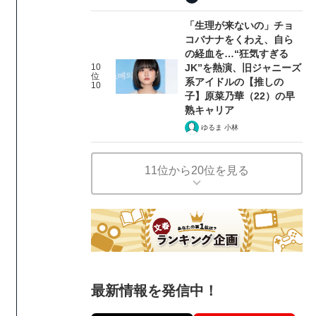
「生理が来ないの」チョ
コバナナをくわえ、自ら
の経血を…“狂気すぎる
10
JK”を熱演、旧ジャニーズ
位
系アイドルの【推しの
10
子】原菜乃華（22）の早
熟キャリア
ゆるま 小林
11位から20位を見る
最新情報を発信中！