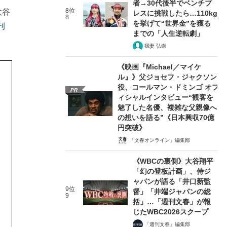
者→30代後半でベンチプ
8位
大谷
レスに挑戦したら…110kg
8
を挙げて“世界金”を獲る
刊
までの「人生逆転劇」
我妻 弘崇
《映画『Michael／マイケ
ル』》父ジョセフ・ジャクソン
役、コールマン・ドミンゴ オフ
PR
ィシャルインタビュー“観客を
魅了した名優、複雑な父親像へ
の想いを語る”《日本興収70億
円突破》
「文春オンライン」編集部
《WBCの裏側》大谷翔平
「幻の登板計画」、侍ジ
ャパンが語る「井口新監
9位
督」「井端ジャパンの総
9
括」…「週刊文春」が報
じたWBC2026スクープ
「週刊文春」編集部