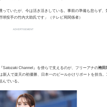
もっと見る
燻っていたが、今は活き活きしている。事前の準備も怠らず、
野球投手の竹内大助氏です」（テレビ局関係者）
ADVERTISEMENT
が鹿児島で3月に死去し...
tozaki Channel』を傍らで支えるのが、フリーアナの
袴田
は新人で楽天の初優勝、日本一のビールかけリポートを担当。1
組んでいる。
照ノ富士に激怒され...
《BTS厳戒トーキョー滞
もっと見る