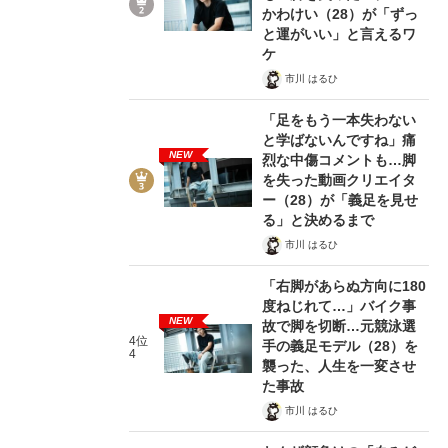
かわけい（28）が「ずっ
と運がいい」と言えるワ
ケ
市川 はるひ
「足をもう一本失わない
と学ばないんですね」痛
NEW
烈な中傷コメントも…脚
を失った動画クリエイタ
ー（28）が「義足を見せ
る」と決めるまで
市川 はるひ
「右脚があらぬ方向に180
度ねじれて…」バイク事
NEW
故で脚を切断…元競泳選
4位
手の義足モデル（28）を
4
襲った、人生を一変させ
た事故
市川 はるひ