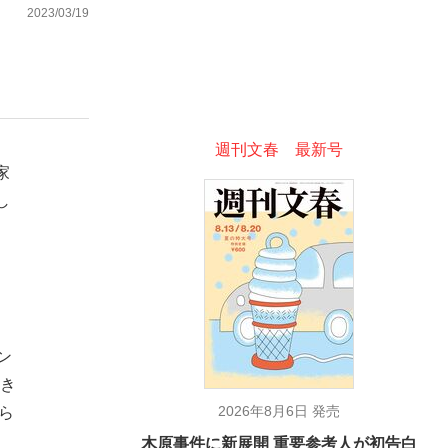
2023/03/19
む将棋
週刊文春 最新号
家
し
ン
好き
2026年8月6日 発売
ら
木原事件に新展開 重要参考人が初告白