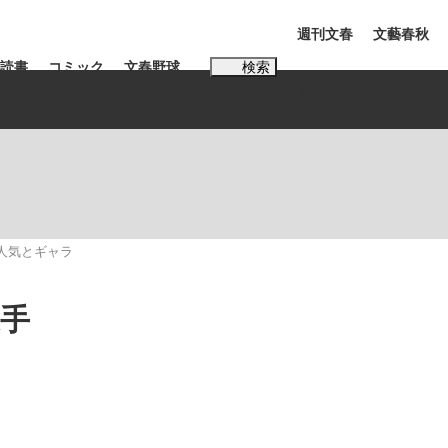
週刊文春
文藝春秋
読書
コミック
文春野球
検索
電子版
PLUS
インタビュー
読書
#松田聖子
の人気とギャラ
選手
多くてもいい」時価総額が一時トヨタ超え...
K-POPアイドルたち