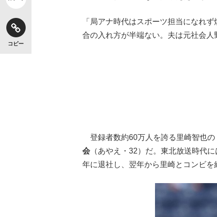
「局アナ時代はスポーツ担当になれず
合の入れ方が半端ない。夫は元社会人
コピー
【独自】昭和の大女優・小川真由美（享年86）
登録者数約60万人を誇る里崎智也の『Sa
会
（あやえ・32）だ。東北放送時代に
年に退社し、翌年から里崎とコンビを
《VIVANT》頼れる相棒・ドラムが認めた“