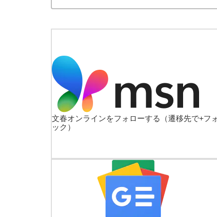
文春オンラインをフォローする
（遷移先で+フ
ック）