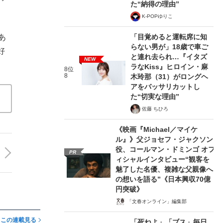
た“納得の理由”
K-POPゆりこ
「目覚めると運転席に知
あ
らない男が」18歳で車ご
好
と連れ去られ…『イタズ
NEW
ラなKiss』ヒロイン・麻
8位
8
木玲那（31）がロングヘ
アをバッサリカットし
た“切実な理由”
佐藤 ちひろ
《映画『Michael／マイケ
ル』》父ジョセフ・ジャクソン
役、コールマン・ドミンゴ オフ
PR
ィシャルインタビュー“観客を
魅了した名優、複雑な父親像へ
の想いを語る”《日本興収70億
円突破》
「文春オンライン」編集部
この連載見る
「死ねよ」「ブス」毎日