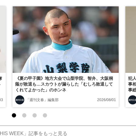
奪
《夏の甲子園》地方大会で山梨学院、智弁、大阪桐
犯
小
蔭が敗退も…スカウトが漏らした「むしろ敗退して
事
くれてよかった」のホンネ
事総
03
「週刊文春」編集部
2026/08/01
HIS WEEK」記事をもっと見る