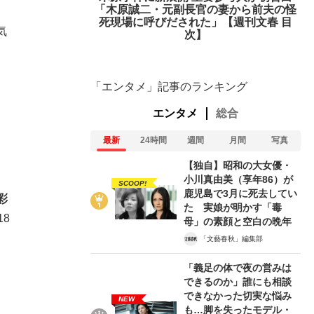
「木原誠二・元副長官の妻から前夫の怪
死現場に呼びだされた」【週刊文春 目
気
次】
「エンタメ」記事のランキング
エンタメ
総合
最新
24時間
週間
月間
写真
【独自】昭和の大女優・
小川真由美（享年86）が
SCOOP!
鹿児島で3月に死去してい
彩
た 実娘が明かす「毒
8
母」の素顔と空白の晩年
「文藝春秋」編集部
在記》RM→渋谷で飲み会、JIN→伊豆の...
「義足の体で夜の営みは
できるのか」誰にも相談
できなかった切実な悩み
NEW
も…脚を失ったモデル・