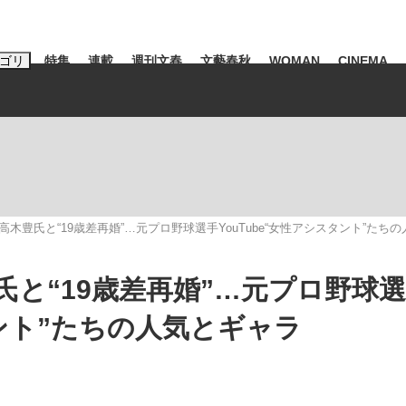
ゴリ
特集
連載
週刊文春
文藝春秋
WOMAN
CINEMA
キーワード入力
ス
エンタメ
ライフ
ビジネス
ーワードタグ一覧
山凌輝
#高市早苗
#後藤真希
#森岡毅
#城彰二
#内田有紀
木豊氏と“19歳差再婚”…元プロ野球選手YouTube“女性アシスタント”たち
#亀和田武
と“19歳差再婚”…元プロ野球
タント”たちの人気とギャラ
大罪』弁護士が明かすトク...
「キオクシアの投資の桁は一つ
日本生まれの