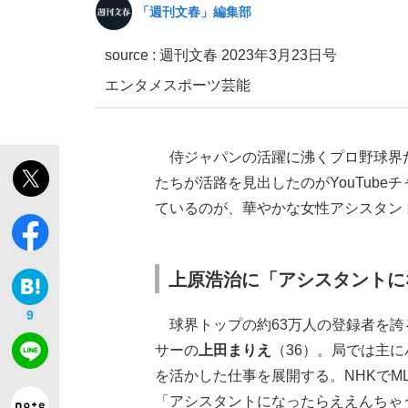
「週刊文春」編集部
source :
週刊文春 2023年3月23日号
エンタメ
スポーツ
芸能
侍ジャパンの活躍に沸くプロ野球界
私のあのとき、私のいま
たちが活路を見出したのがYouTub
ているのが、華やかな女性アシスタン
上原浩治に「アシスタントに
9
球界トップの約63万人の登録者を誇
サーの
上田まりえ
（36）。局では主に
を活かした仕事を展開する。NHKでM
キングの誕生を、目撃せよ。
「アシスタントになったらええんちゃ