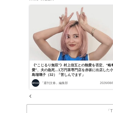
《“こじるり無双”》村上信五との熱愛を否定、“略
愛”、夫の急死…1万円茶専門店を赤坂に出店した
島瑠璃子（32）「苦しんでます」
「週刊文春」編集部
2026/08/
「T