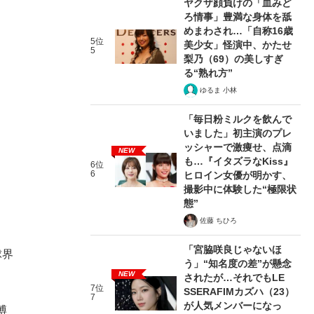
ヤクザ顔負けの「血みど
ろ情事」豊満な身体を舐
めまわされ…「自称16歳
5位
美少女」怪演中、かたせ
5
梨乃（69）の美しすぎ
る“熟れ方”
ゆるま 小林
「毎日粉ミルクを飲んで
いました」初主演のプレ
ッシャーで激痩せ、点滴
NEW
も…『イタズラなKiss』
6位
6
ヒロイン女優が明かす、
撮影中に体験した“極限状
態”
佐藤 ちひろ
。
「宮脇咲良じゃないほ
球界
う」“知名度の差”が懸念
NEW
されたが…それでもLE
7位
SSERAFIMカズハ（23）
7
が人気メンバーになっ
博