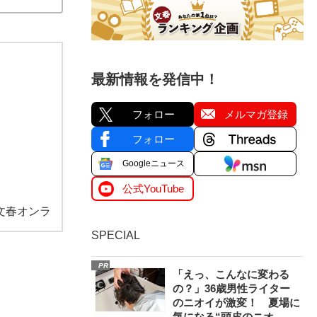
最新情報を発信中！
フォロー
メルマガ登録
フォロー
Googleニュース
公式YouTube
文春オンラ
SPECIAL
PR
「えっ、こんなに変わる
の？」36歳男性ライター
のニオイが激変！ 夏場に
気になる“頭皮のニオ