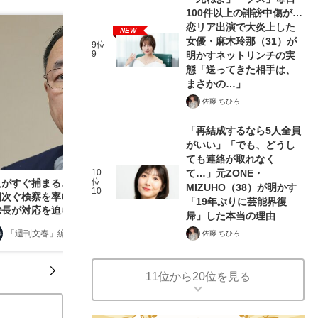
100件以上の誹謗中傷が…
恋リア出演で大炎上した
NEW
女優・麻木玲那（31）が
9位
9
明かすネットリンチの実
態「送ってきた相手は、
まさかの…」
佐藤 ちひろ
「再結成するなら5人全員
がいい」「でも、どうし
ても連絡が取れなく
10
て…」元ZONE・
位
人がすぐ捕まると「ちゃんと逃げろよ」と… 不祥
MIZUHO（38）が明かす
10
相次ぐ検察を率いる“麻雀、ガンダム好き”の新検
「19年ぶりに芸能界復
長が対応を迫られる2つの“難問”
帰」した本当の理由
「週刊文春」編集部
2026/07/31
佐藤 ちひろ
11位から20位を見る