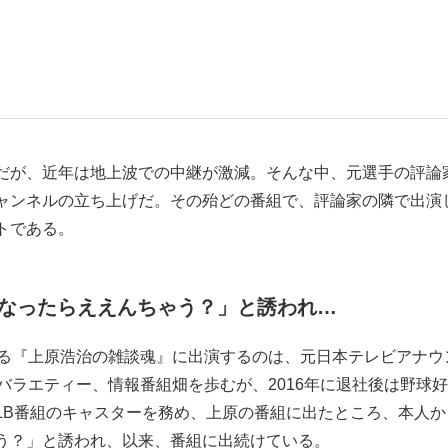
観る将棋、読
だが、近年は地上波での中継が激減。そんな中、元選手の評論
eチャンネルの立ち上げだ。その殆どの番組で、評論家の隣で出演
トである。
なったらええんちゃう？」と誘われ…
る『上原浩治の雑談魂』に出演するのは、元日本テレビアナウ
バラエティー、情報番組畑を歩むが、2016年に退社後は野球
LB番組のキャスターを務め、上原の番組に出たところ、本人か
う？」と誘われ、以来、番組に出続けている。