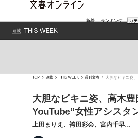
新着
ランキング
カテ
THIS WEEK
連載
スクープ
ニュー
おすすめのキ
#藤田晋
#三
TOP
連載
THIS WEEK
週刊文春
大胆なビキニ姿、高
#玉木雄一郎
大胆なビキニ姿、高木豊氏
YouTube“女性アシス
「善か悪かはどちらでもいい」リアル『九条の
終戦から81年
上田まりえ、袴田彩会、宮内千早…