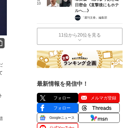
10
日密会《直撃後にもホテ
ルへ…》
「週刊文春」編集部
11位から20位を見る
だ
て
最新情報を発信中！
ト
フォロー
メルマガ登録
フォロー
Googleニュース
錯
公式YouTube