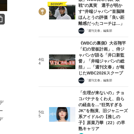
SCOOP!
戦”の真実 選手が明か
す“井端ジャパン”首脳陣
ほんとうの評価「良い距
離感だったコーチは…」
「週刊文春」編集部
《WBCの裏側》大谷翔平
「幻の登板計画」、侍ジ
ャパンが語る「井口新監
4位
督」「井端ジャパンの総
4
括」…「週刊文春」が報
じたWBC2026スクープ
「週刊文春」編集部
「生理が来ないの」チョ
コバナナをくわえ、自ら
デ
の経血を…“狂気すぎる
ー
JK”を熱演、旧ジャニーズ
5位
5
系アイドルの【推しの
デ
子】原菜乃華（22）の早
熟キャリア