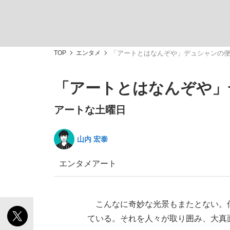
TOP
エンタメ
「アートとはなんぞや」デュシャンの
「アートとはなんぞや」
「敗因分析は一切聞かれなかった」侍ジャパン選
キングの誕生を、目撃せよ。
アートな土曜日
山内 宏泰
エンタメ
アート
the Style
こんなに奇妙な光景もまたとない。
「目標達成できなかったからと言って…」サッ
ている。それを人々が取り囲み、大真