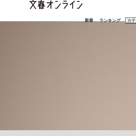
新着
ランキング
カテ
スクープ
ニュー
おすすめのキ
#藤田晋
#三
#玉木雄一郎
「90%は失敗する。でも…」本田圭佑が初め
終戦から81年