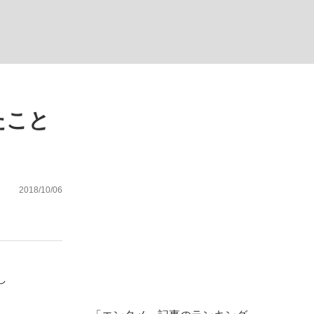
ない資産運用のすべて
たこと
が悲しい」『北の国から』倉本聰氏（91...
2018/10/06
し