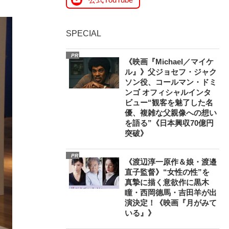
SPECIAL
PR
《映画『Michael／マイケ
ル』》父ジョセフ・ジャク
ソン役、コールマン・ドミ
ンゴ オフィシャルインタ
ビュー“観客を魅了した名
優、複雑な父親像への想い
を語る”《日本興収70億円
突破》
PR
《渡辺淳一原作＆娘・渡邉
直子監督》“女性の性”を
真摯に描く意欲作に黒木
瞳・西岡德馬・吉田羊が出
演決定！《映画『月がみて
いる』》