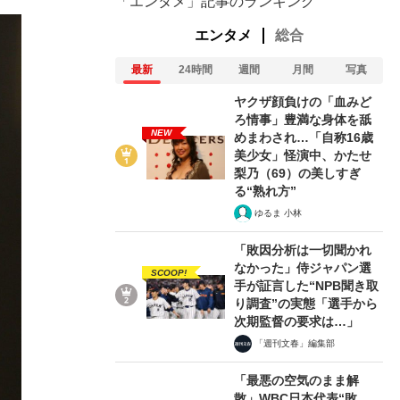
「エンタメ」記事のランキング
エンタメ
総合
最新
24時間
週間
月間
写真
ヤクザ顔負けの「血みど
ろ情事」豊満な身体を舐
NEW
めまわされ…「自称16歳
美少女」怪演中、かたせ
梨乃（69）の美しすぎ
る“熟れ方”
ゆるま 小林
「敗因分析は一切聞かれ
なかった」侍ジャパン選
SCOOP!
手が証言した“NPB聞き取
り調査”の実態「選手から
次期監督の要求は…」
「週刊文春」編集部
「最悪の空気のまま解
散」WBC日本代表“敗