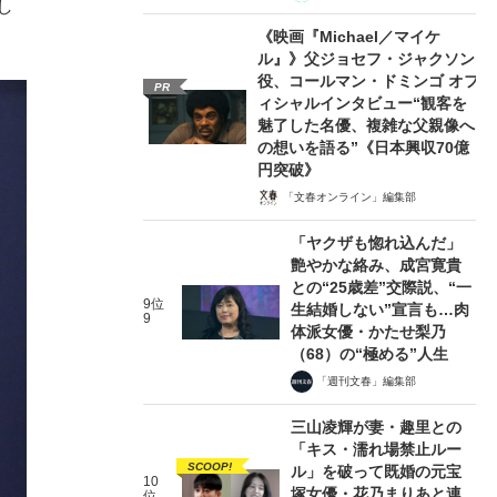
し
《映画『Michael／マイケ
ル』》父ジョセフ・ジャクソン
役、コールマン・ドミンゴ オフ
PR
ィシャルインタビュー“観客を
魅了した名優、複雑な父親像へ
の想いを語る”《日本興収70億
円突破》
「文春オンライン」編集部
「ヤクザも惚れ込んだ」
艶やかな絡み、成宮寛貴
との“25歳差”交際説、“一
9位
生結婚しない”宣言も…肉
9
体派女優・かたせ梨乃
（68）の“極める”人生
「週刊文春」編集部
三山凌輝が妻・趣里との
「キス・濡れ場禁止ルー
SCOOP!
ル」を破って既婚の元宝
10
塚女優・花乃まりあと連
位