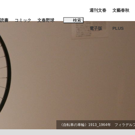
週刊文春
文藝春秋
読書
コミック
文春野球
検索
電子版
PLUS
インタビュー
読書
#松田聖子
む将棋
BC日本代表“敗戦”の真実 選手が明かす...