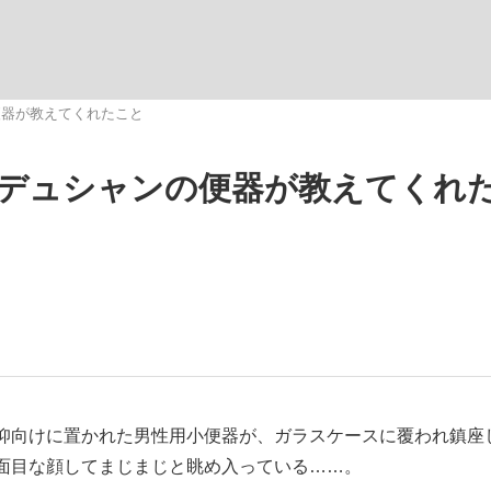
いまさら聞け
便器が教えてくれたこと
デュシャンの便器が教えてくれ
手が証言した“NPB聞...
「クマが悪者扱いされているの
もっと見る
仰向けに置かれた男性用小便器が、ガラスケースに覆われ鎮座
カー日本代表・森保一監督...
面目な顔してまじまじと眺め入っている……。