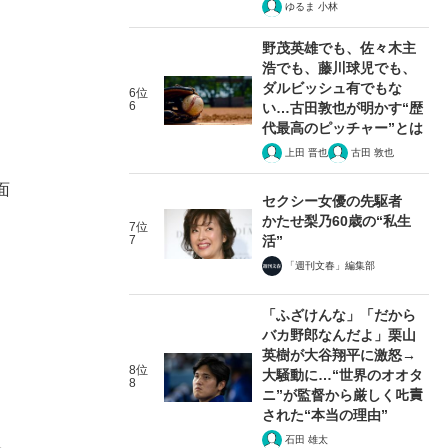
ゆるま 小林
野茂英雄でも、佐々木主
浩でも、藤川球児でも、
ダルビッシュ有でもな
6位
6
い…古田敦也が明かす“歴
代最高のピッチャー”とは
上田 晋也
古田 敦也
面
セクシー女優の先駆者
かたせ梨乃60歳の“私生
7位
7
活”
「週刊文春」編集部
「ふざけんな」「だから
バカ野郎なんだよ」栗山
英樹が大谷翔平に激怒→
8位
大騒動に…“世界のオオタ
8
ニ”が監督から厳しく𠮟責
された“本当の理由”
石田 雄太