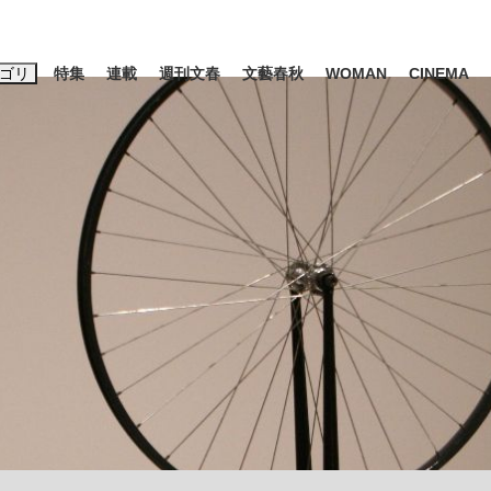
ゴリ
特集
連載
週刊文春
文藝春秋
WOMAN
CINEMA
キーワード入力
ス
エンタメ
ライフ
ビジネス
ーワードタグ一覧
山凌輝
#高市早苗
#後藤真希
#森岡毅
#城彰二
#内田有紀
観る将棋、読
#亀和田武
て明かした日本代表監督に...
「最悪の空気のまま解散」W