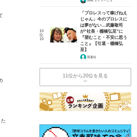
吉崎 エイジーニョ
「プロレスって稼げねえ
て
じゃん」今のプロレスに
は夢がない…武藤敬司
10
が“社長・棚橋弘至”に
位
『望むこと・不安に思う
10
こと』【引退・棚橋弘
至】
双葉社
11位から20位を見る
め
した