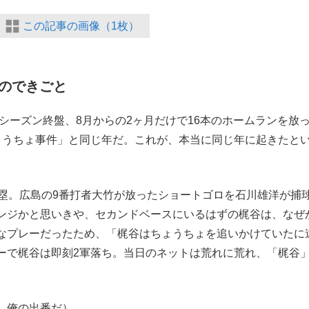
この記事の画像（1枚）
のできごと
シーズン終盤、8月からの2ヶ月だけで16本のホームランを放
ょうちょ事件」と同じ年だ。これが、本当に同じ年に起きたと
塁。広島の9番打者大竹が放ったショートゴロを石川雄洋が捕
ンジかと思いきや、セカンドベースにいるはずの梶谷は、なぜ
なプレーだったため、「梶谷はちょうちょを追いかけていたに
ーで梶谷は即刻2軍落ち。当日のネットは荒れに荒れ、「梶谷
、俺の出番だ）