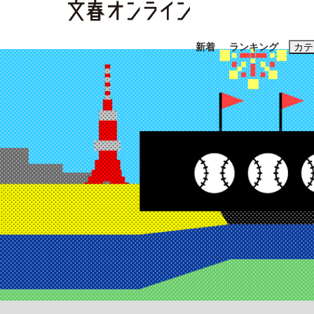
新着
ランキング
カテ
スクープ
ニュー
おすすめのキ
#藤田晋
#三
#玉木雄一郎
「90%は失敗する。でも…」本田圭佑が初め
終戦から81年