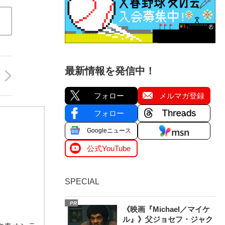
最新情報を発信中！
フォロー
メルマガ登録
フォロー
Googleニュース
公式YouTube
SPECIAL
PR
《映画『Michael／マイケ
ル』》父ジョセフ・ジャク