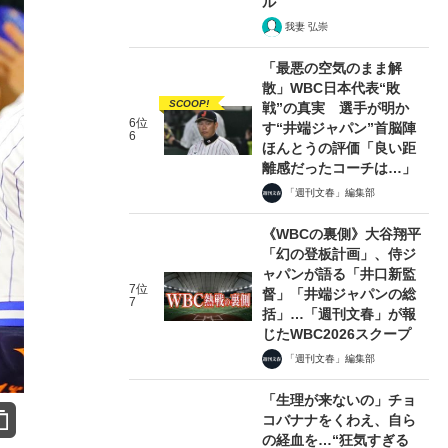
ル
我妻 弘崇
「最悪の空気のまま解
散」WBC日本代表“敗
SCOOP!
戦”の真実 選手が明か
6位
す“井端ジャパン”首脳陣
6
ほんとうの評価「良い距
離感だったコーチは…」
「週刊文春」編集部
《WBCの裏側》大谷翔平
「幻の登板計画」、侍ジ
ャパンが語る「井口新監
7位
督」「井端ジャパンの総
7
括」…「週刊文春」が報
じたWBC2026スクープ
「週刊文春」編集部
「生理が来ないの」チョ
コバナナをくわえ、自ら
の経血を…“狂気すぎる