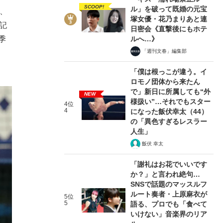
SCOOP!
ル」を破って既婚の元宝
0、
塚女優・花乃まりあと連
記
日密会《直撃後にもホテ
ルへ…》
季
「週刊文春」編集部
「僕は根っこが違う。イ
ロモノ団体から来たん
で」新日に所属しても“外
NEW
様扱い”…それでもスター
4位
4
になった飯伏幸太（44）
の「異色すぎるレスラー
人生」
飯伏 幸太
「謝礼はお花でいいです
か？」と言われ絶句…
SNSで話題のマッスルフ
ルート奏者・上原麻衣が
5位
5
語る、プロでも「食べて
いけない」音楽界のリア