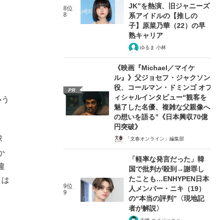
JK”を熱演、旧ジャニーズ
8位
8
系アイドルの【推しの
子】原菜乃華（22）の早
熟キャリア
ゆるま 小林
《映画『Michael／マイケ
ル』》父ジョセフ・ジャクソン
っ
役、コールマン・ドミンゴ オフ
PR
ィシャルインタビュー“観客を
いう
魅了した名優、複雑な父親像へ
の想いを語る”《日本興収70億
円突破》
球
「文春オンライン」編集部
か
「軽率な発言だった」韓
違
国で批判が殺到→謝罪し
たことも…ENHYPEN日本
」は
9位
人メンバー・ニキ（19）
9
の“本当の評判”〈現地記
者が解説〉