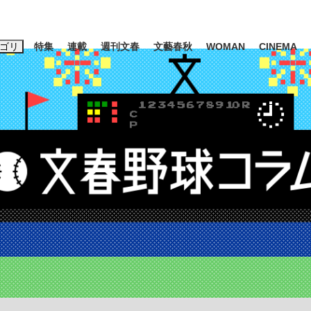
ゴリ
特集
連載
週刊文春
文藝春秋
WOMAN
CINEMA
キーワード入力
ス
エンタメ
ライフ
ビジネス
ーワードタグ一覧
山凌輝
#高市早苗
#後藤真希
#森岡毅
#城彰二
#内田有紀
観る将棋、読
#亀和田武
て明かした日本代表監督に...
「最悪の空気のまま解散」W