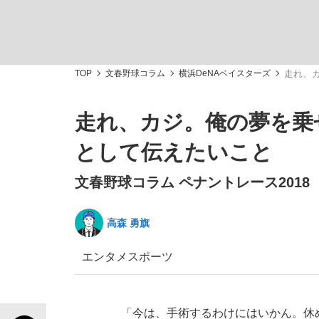
TOP
文春野球コラム
横浜DeNAベイスターズ
走れ、
走れ、カジ。俺の夢を乗
「敗因分析は一切聞かれなかった」侍ジャパン選
キングの誕生を、目撃せよ。
として伝えたいこと
文春野球コラム ペナントレース2018
高森 勇旗
the Style
エンタメ
スポーツ
「目標達成できなかったからと言って…」サッ
「今は、手術するわけにはいかん。休