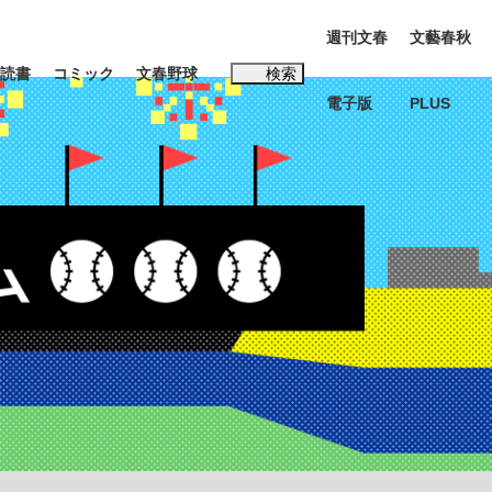
週刊文春
文藝春秋
読書
コミック
文春野球
検索
電子版
PLUS
インタビュー
読書
#松田聖子
む将棋
BC日本代表“敗戦”の真実 選手が明かす...