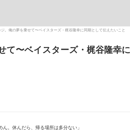
いまさら聞け
カジ。俺の夢を乗せて〜ベイスターズ・梶谷隆幸に同期として伝えたいこと
せて〜ベイスターズ・梶谷隆幸
手が証言した“NPB聞...
「クマが悪者扱いされているの
もっと見る
カー日本代表・森保一監督...
めん。休んだら、帰る場所は多分ない」