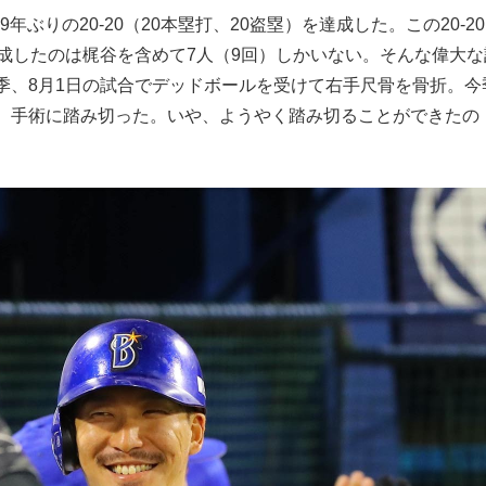
年ぶりの20‐20（20本塁打、20盗塁）を達成した。この20‐2
成したのは梶谷を含めて7人（9回）しかいない。そんな偉大な
季、8月1日の試合でデッドボールを受けて右手尺骨を骨折。今
、手術に踏み切った。いや、ようやく踏み切ることができたの