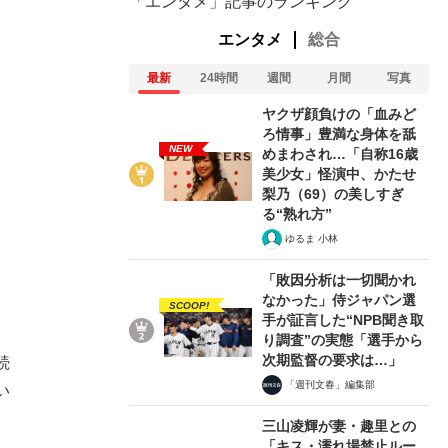
「エンタメ」記事のランキング
エンタメ
総合
最新
24時間
週間
月間
写真
ヤクザ顔負けの「血みど
ろ情事」豊満な身体を舐
NEW
めまわされ…「自称16歳
美少女」怪演中、かたせ
梨乃（69）の美しすぎ
る“熟れ方”
ゆるま 小林
「敗因分析は一切聞かれ
なかった」侍ジャパン選
SCOOP!
手が証言した“NPB聞き取
り調査”の実態「選手から
次期監督の要求は…」
続
「週刊文春」編集部
い
三山凌輝が妻・趣里との
「キス・濡れ場禁止ルー