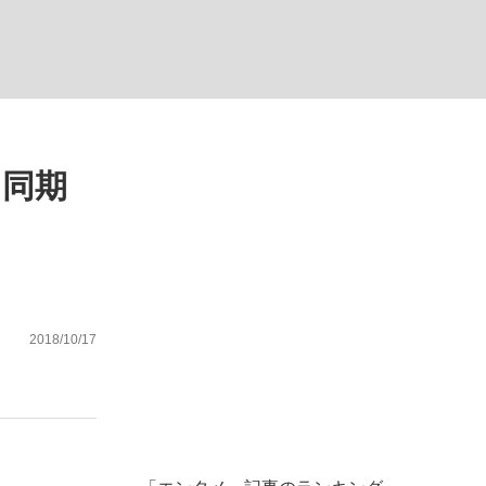
ない資産運用のすべて
に同期
が悲しい」『北の国から』倉本聰氏（91...
2018/10/17