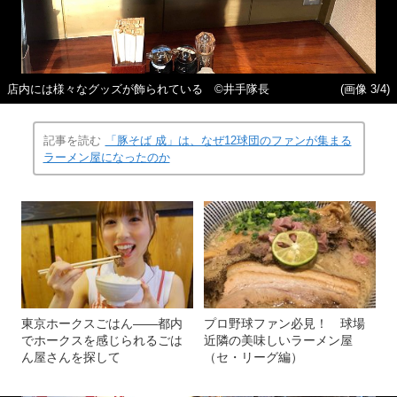
店内には様々なグッズが飾られている ©井手隊長
(画像 3/4)
記事を読む
「豚そば 成」は、なぜ12球団のファンが集まる
ラーメン屋になったのか
東京ホークスごはん――都内
プロ野球ファン必見！ 球場
でホークスを感じられるごは
近隣の美味しいラーメン屋
ん屋さんを探して
（セ・リーグ編）