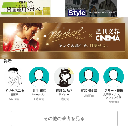
著者
ドリヤス工場
井手 裕彦
市川 はるひ
宮武 和多哉
フリート横田
漫画家
ジャーナリスト
ライター
文筆家・ノンフィ
6時間前
クション作家
5時間前
6時間前
6時間前
6時間前
その他の著者を見る