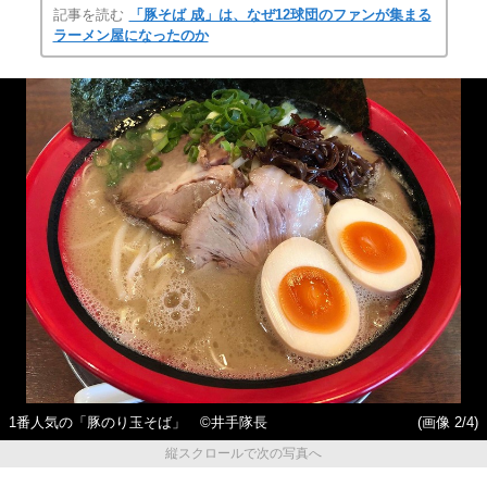
記事を読む
「豚そば 成」は、なぜ12球団のファンが集まる
ラーメン屋になったのか
1番人気の「豚のり玉そば」 ©井手隊長
(画像 2/4)
縦スクロールで次の写真へ