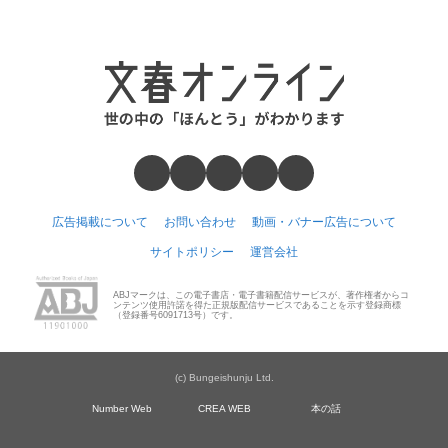
広告掲載について
お問い合わせ
動画・バナー広告について
サイトポリシー
運営会社
ABJマークは、この電子書店・電子書籍配信サービスが、著作権者からコ
ンテンツ使用許諾を得た正規版配信サービスであることを示す登録商標
（登録番号6091713号）です。
(c) Bungeishunju Ltd.
Number Web
CREA WEB
本の話