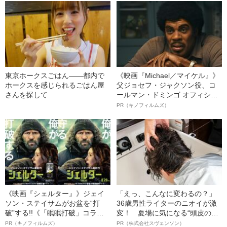
東京ホークスごはん――都内で
《映画『Michael／マイケル』》
ホークスを感じられるごはん屋
父ジョセフ・ジャクソン役、コ
さんを探して
ールマン・ドミンゴ オフィシャ
ルインタビュー“観客を魅了した
PR（キノフィルムズ）
名優、複雑な父親像への想いを
語る”《日本興収70億円突破》
《映画『シェルター』》ジェイ
「えっ、こんなに変わるの？」
ソン・ステイサムがお盆を“打
36歳男性ライターのニオイが激
破”する!!《「眠眠打破」コラ
変！ 夏場に気になる“頭皮のニ
ボ》
オイ”や“ベタつき”を解消す
PR（キノフィルムズ）
PR（株式会社スヴェンソン）