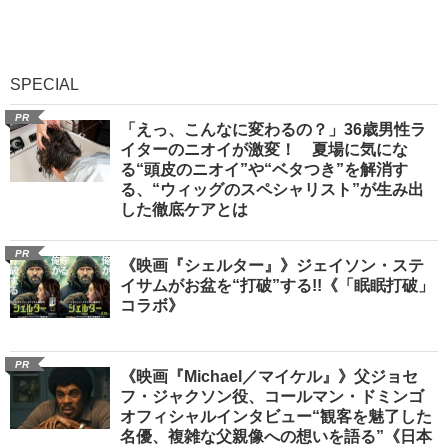
SPECIAL
PR
「えっ、こんなに変わるの？」36歳男性ラ
イターのニオイが激変！ 夏場に気にな
る“頭皮のニオイ”や“ベタつき”を解消す
る、“ウィッグのスペシャリスト”が生み出
した徹底ケアとは
PR
《映画『シェルター』》ジェイソン・ステ
イサムがお盆を“打破”する!!《「眠眠打破」
コラボ》
PR
《映画『Michael／マイケル』》父ジョセ
フ・ジャクソン役、コールマン・ドミンゴ
オフィシャルインタビュー“観客を魅了した
名優、複雑な父親像への想いを語る”《日本