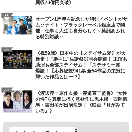
興収70億円突破》
PR
オープン1周年を記念した特別イベントがサ
ムソナイト・ブラックレーベル銀座店で開
催 仕事も人生も自分らしく～笑顔あふれ
る特別対談～
PR
《祝59歳》日本中の【ステイサム愛】が大
暴走！ “勝手に”生誕祭試写会開催！ 主演も
助演も全部ステイサム！「ステサミー賞」
爆誕！【応募総数941票 全54作品の栄冠に
輝いた作品とはー!?】
PR
《渡辺淳一原作＆娘・渡邉直子監督》“女性
の性”を真摯に描く意欲作に黒木瞳・西岡德
馬・吉田羊が出演決定！《映画『月がみて
いる』》