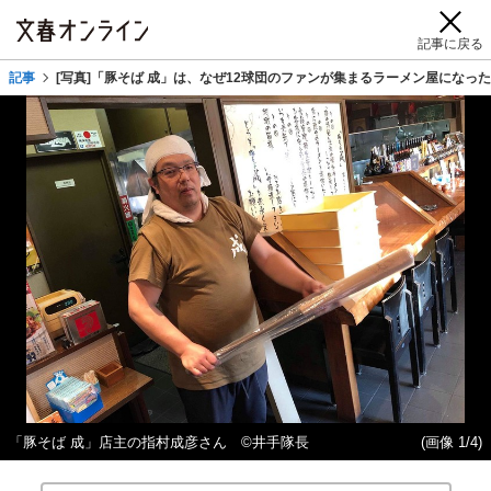
記事に戻る
記事
[写真]「豚そば 成」は、なぜ12球団のファンが集まるラーメン屋になっ
「豚そば 成」店主の指村成彦さん ©井手隊長
(画像 1/4)