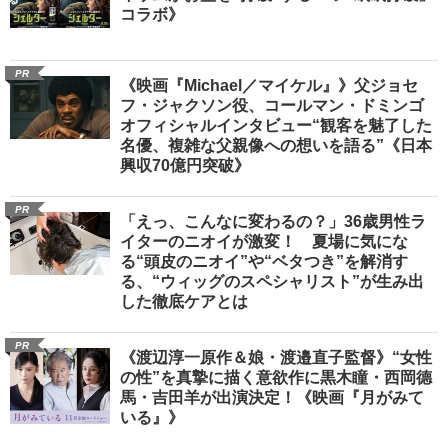
コラボ》
PR
《映画『Michael／マイケル』》父ジョセ
フ・ジャクソン役、コールマン・ドミンゴ
オフィシャルインタビュー“観客を魅了した
名優、複雑な父親像への想いを語る”《日本
興収70億円突破》
PR
「えっ、こんなに変わるの？」36歳男性ラ
イターのニオイが激変！ 夏場に気にな
る“頭皮のニオイ”や“ベタつき”を解消す
る、“ウィッグのスペシャリスト”が生み出
した徹底ケアとは
PR
《渡辺淳一原作＆娘・渡邉直子監督》“女性
の性”を真摯に描く意欲作に黒木瞳・西岡德
馬・吉田羊が出演決定！《映画『月がみて
いる』》