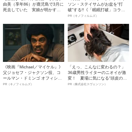
由美（享年86）が鹿児島で3月に
ソン・ステイサムがお盆を“打
死去していた 実娘が明かす
破”する!!《「眠眠打破」コラ
「毒母」の素顔と空白の晩年
ボ》
PR（キノフィルムズ）
《映画『Michael／マイケル』》
「えっ、こんなに変わるの？」
父ジョセフ・ジャクソン役、コ
36歳男性ライターのニオイが激
ールマン・ドミンゴ オフィシャ
変！ 夏場に気になる“頭皮のニ
ルインタビュー“観客を魅了した
オイ”や“ベタつき”を解消す
PR（キノフィルムズ）
PR（株式会社スヴェンソン）
名優、複雑な父親像への想いを
る、“ウィッグのスペシャリス
語る”《日本興収70億円突破》
ト”が生み出した徹底ケアとは