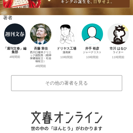
著者
「週刊文春」編
斉藤 章佳
ドリヤス工場
井手 裕彦
市川 はるひ
集部
西川口榎本クリニ
漫画家
ジャーナリスト
ライター
ック副院長（精神
4時間前
10時間前
10時間前
11時間前
保健福祉士・社会
福祉士）
4時間前
その他の著者を見る