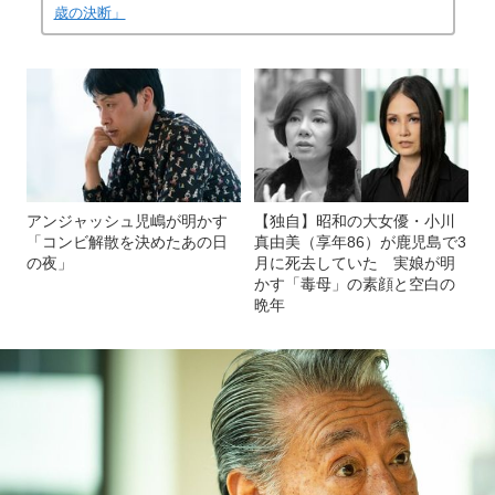
歳の決断」
アンジャッシュ児嶋が明かす
【独自】昭和の大女優・小川
「コンビ解散を決めたあの日
真由美（享年86）が鹿児島で3
の夜」
月に死去していた 実娘が明
かす「毒母」の素顔と空白の
晩年