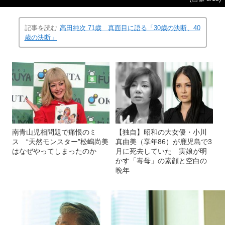
記事を読む
高田純次 71歳 真面目に語る「30歳の決断、40
歳の決断」
南青山児相問題で痛恨のミ
【独自】昭和の大女優・小川
ス “天然モンスター”松嶋尚美
真由美（享年86）が鹿児島で3
はなぜやってしまったのか
月に死去していた 実娘が明
かす「毒母」の素顔と空白の
晩年