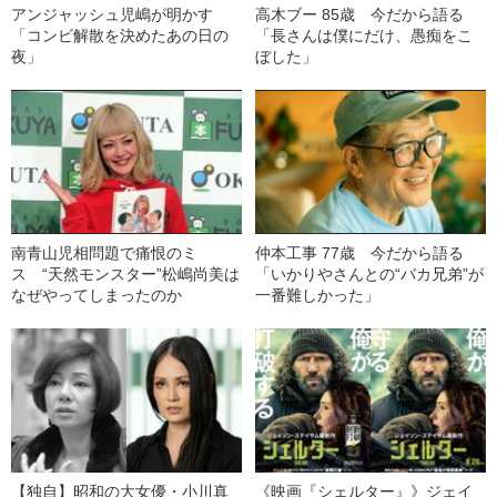
アンジャッシュ児嶋が明かす
高木ブー 85歳 今だから語る
「コンビ解散を決めたあの日の
「長さんは僕にだけ、愚痴をこ
夜」
ぼした」
南青山児相問題で痛恨のミ
仲本工事 77歳 今だから語る
ス “天然モンスター”松嶋尚美は
「いかりやさんとの“バカ兄弟”が
なぜやってしまったのか
一番難しかった」
【独自】昭和の大女優・小川真
《映画『シェルター』》ジェイ