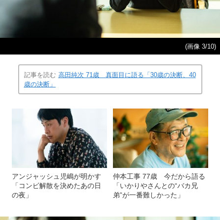
(画像 3/10)
記事を読む
高田純次 71歳 真面目に語る「30歳の決断、40
歳の決断」
アンジャッシュ児嶋が明かす
仲本工事 77歳 今だから語る
「コンビ解散を決めたあの日
「いかりやさんとの“バカ兄
の夜」
弟”が一番難しかった」