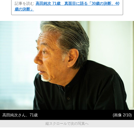
記事を読む
高田純次 71歳 真面目に語る「30歳の決断、40
歳の決断」
高田純次さん、71歳
(画像 2/10)
縦スクロールで次の写真へ