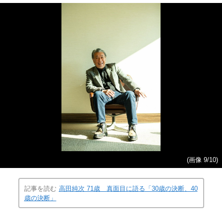
(画像 9/10)
記事を読む
高田純次 71歳 真面目に語る「30歳の決断、40
歳の決断」