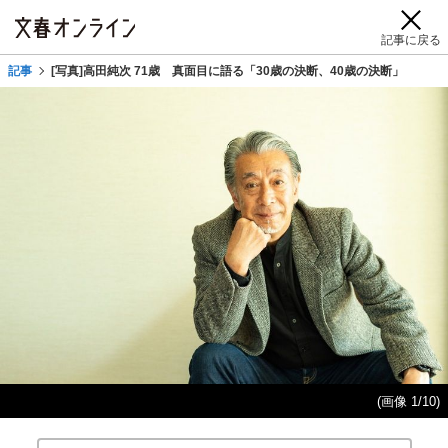
記事に戻る
記事
[写真]高田純次 71歳 真面目に語る「30歳の決断、40歳の決断」
(画像 1/10)