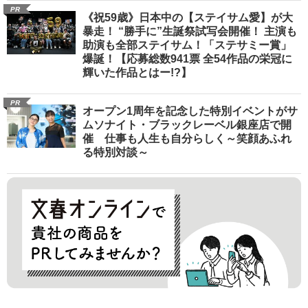
PR
《祝59歳》日本中の【ステイサム愛】が大
暴走！ “勝手に”生誕祭試写会開催！ 主演も
助演も全部ステイサム！「ステサミー賞」
爆誕！【応募総数941票 全54作品の栄冠に
輝いた作品とはー!?】
PR
オープン1周年を記念した特別イベントがサ
ムソナイト・ブラックレーベル銀座店で開
催 仕事も人生も自分らしく～笑顔あふれ
る特別対談～