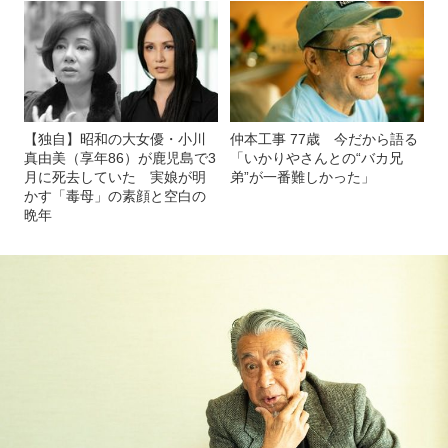
【独自】昭和の大女優・小川
仲本工事 77歳 今だから語る
真由美（享年86）が鹿児島で3
「いかりやさんとの“バカ兄
月に死去していた 実娘が明
弟”が一番難しかった」
かす「毒母」の素顔と空白の
晩年