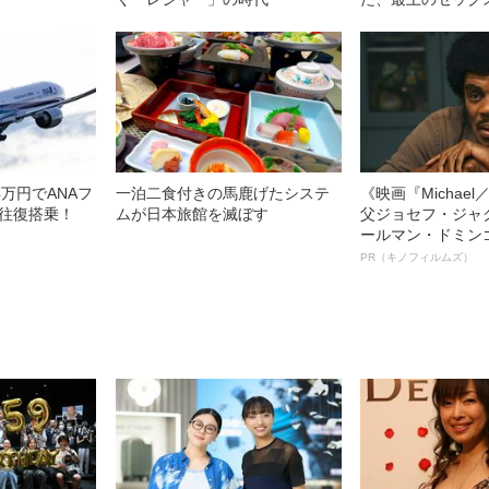
万円でANAフ
一泊二食付きの馬鹿げたシステ
《映画『Michae
Y往復搭乗！
ムが日本旅館を滅ぼす
父ジョセフ・ジャ
ールマン・ドミン
ルインタビュー“
PR（キノフィルムズ）
名優、複雑な父親
語る”《日本興収7