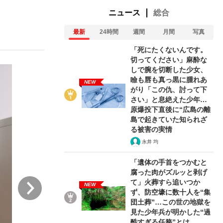
ニュース
総合
最新
24時間
週間
月間
写真
ない資産運用のすべて
「死にたくないんです。
切ってください」麻酔な
しで腕を切断した少女、
瞼も唇も真っ黒に腫れあ
NEW
が悲しい」『北の国から』倉本聰氏（91...
がり「この仇、討って下
さい」と息絶えた少年…
原爆投下直後に“広島の離
島で起きていた知られざ
る被害の実情
永井 均
「遺体の手首をつかむと
腐った肉がズルッと剥げ
次
て」火葬すら追いつか
NEW
ず、防空壕に数十人を“集
団土葬”…この世の地獄を
見た少年兵が明かした“過
酷すぎる任務”とは