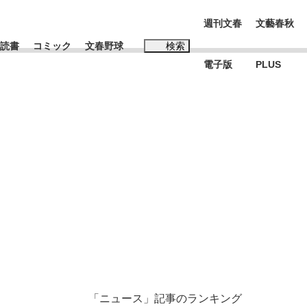
週刊文春
文藝春秋
読書
コミック
文春野球
検索
電子版
PLUS
インタビュー
読書
#松田聖子
む将棋
BC日本代表“敗戦”の真実 選手が明かす...
「ニュース」記事のランキング