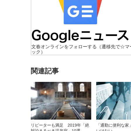
文春オンラインをフォローする
（遷移先で☆マ
ック）
関連記事
リピーターも満足 2019年「絶
「通勤に便利な家
対泊まるべき温泉宿」10選
いけない