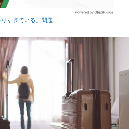
Powered by 
GliaStudios
帰りすぎている」問題
いまさら聞け
Mute
手が証言した“NPB聞...
「クマが悪者扱いされているの
もっと見る
カー日本代表・森保一監督...