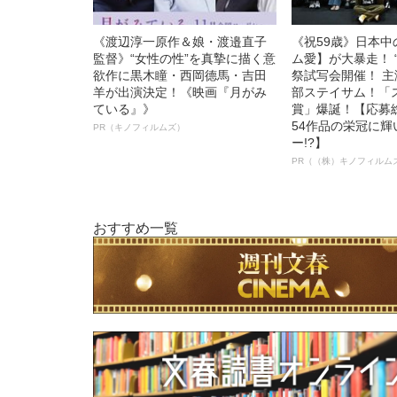
《渡辺淳一原作＆娘・渡邉直子
《祝59歳》日本
監督》“女性の性”を真摯に描く意
ム愛】が大暴走！ 
欲作に黒木瞳・西岡德馬・吉田
祭試写会開催！ 
羊が出演決定！《映画『月がみ
部ステイサム！「
ている』》
賞」爆誕！【応募総
54作品の栄冠に
PR（キノフィルムズ）
ー!?】
PR（（株）キノフィルム
おすすめ一覧