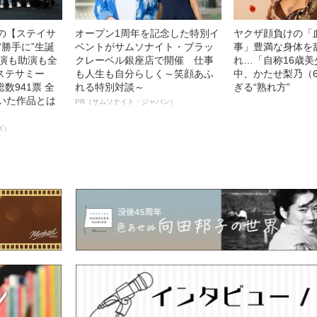
中の【ステイサ
オープン1周年を記念した特別イ
ヤクザ顔負けの「
“勝手に”生誕
ベントがサムソナイト・ブラッ
事」豊満な身体を
主演も助演も全
クレーベル銀座店で開催 仕事
れ…「自称16歳
ステサミー
も人生も自分らしく～笑顔あふ
中、かたせ梨乃（
数941票 全
れる特別対談～
ぎる“熟れ方”
輝いた作品とは
PR（サムソナイト・ジャパン）
ズ）