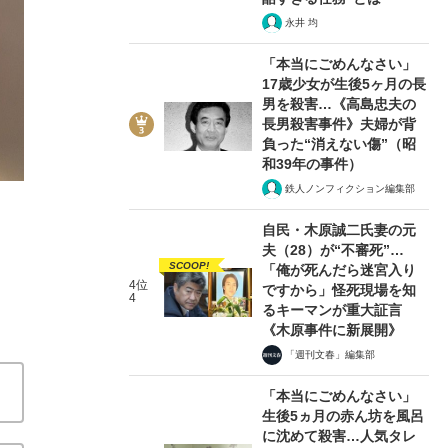
永井 均
「本当にごめんなさい」
17歳少女が生後5ヶ月の長
男を殺害…《高島忠夫の
6/7
長男殺害事件》夫婦が背
負った“消えない傷”（昭
和39年の事件）
鉄人ノンフィクション編集部
自民・木原誠二氏妻の元
夫（28）が“不審死”…
SCOOP!
「俺が死んだら迷宮入り
4位
ですから」怪死現場を知
4
るキーマンが重大証言
《木原事件に新展開》
「週刊文春」編集部
「本当にごめんなさい」
生後5ヵ月の赤ん坊を風呂
に沈めて殺害…人気タレ