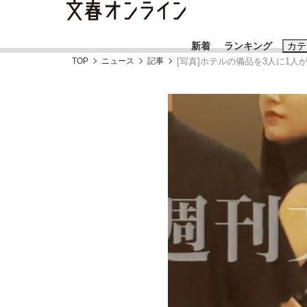
新着
ランキング
カテ
TOP
ニュース
記事
[写真]ホテルの備品を3人に1
スクープ
ニュー
おすすめのキ
#藤田晋
#三
#玉木雄一郎
「90%は失敗する。でも…」本田圭佑が初め
終戦から81年