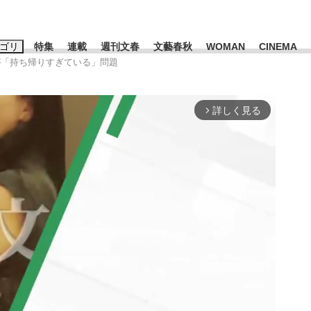
ゴリ
特集
連載
週刊文春
文藝春秋
WOMAN
CINEMA
人が「持ち帰りすぎている」問題
キーワード入力
ス
エンタメ
ライフ
ビジネス
詳しく見る
arrow_forward_ios
ーワードタグ一覧
山凌輝
#高市早苗
#後藤真希
#森岡毅
#城彰二
#内田有紀
観る将棋、読
#亀和田武
て明かした日本代表監督に...
「最悪の空気のまま解散」W