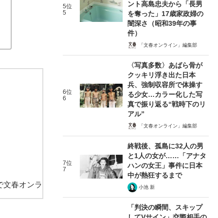
ント高島忠夫から「長男
5位
5
を奪った」17歳家政婦の
闇深さ（昭和39年の事
件）
「文春オンライン」編集部
〈写真多数〉あばら骨が
クッキリ浮き出た日本
兵、強制収容所で体操す
6位
る少女…カラー化した写
6
真で振り返る“戦時下のリ
アル”
「文春オンライン」編集部
終戦後、孤島に32人の男
と1人の女が……「アナタ
7位
ハンの女王」事件に日本
7
中が熱狂するまで
で文春オンラ
小池 新
「判決の瞬間、スキップ
してVサイン」交際相手の