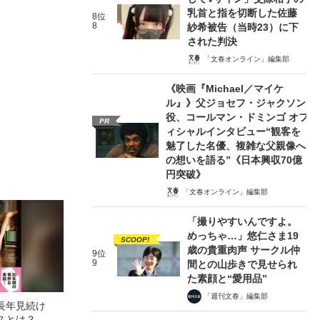
乳首と指を切断した佐藤
8位
8
紗希被告（当時23）に下
された判決
「文春オンライン」編集部
《映画『Michael／マイケ
ル』》父ジョセフ・ジャクソン
役、コールマン・ドミンゴ オフ
PR
ィシャルインタビュー“観客を
魅了した名優、複雑な父親像へ
の想いを語る”《日本興収70億
円突破》
「文春オンライン」編集部
「撮りやすいんですよ。
めっちゃ…」悠仁さま19
SCOOP!
歳の貴重肉声 サークル仲
9位
9
間との山歩きで見せられ
た素顔と“愛用品”
「週刊文春」編集部
長年見続け
スとは？