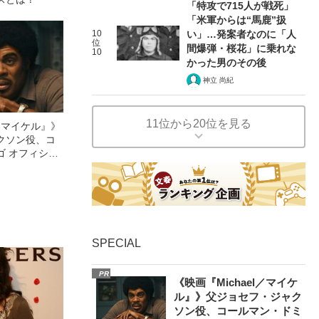
「特攻で715人が戦死」
「米軍からは“馬鹿”扱
10
い」…発案者なのに「人
位
間爆弾・桜花」に乗れな
10
かった男のその後
神立 尚紀
11位から20位を見る
l／マイケル』》
クソン役、コ
ゴ オフィシャ
観客を魅了した
像への想いを
0億円突破》
SPECIAL
PR
《映画『Michael／マイケ
ル』》父ジョセフ・ジャク
ソン役、コールマン・ドミ