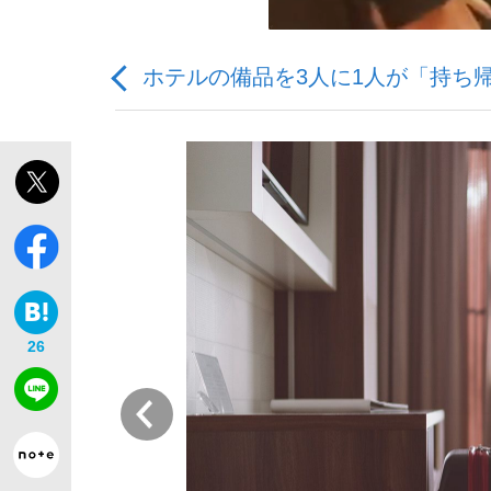
ホテルの備品を3人に1人が「持ち
「敗因分析は一切聞かれなかった」侍ジャパン選
キングの誕生を、目撃せよ。
26
the Style
前
「目標達成できなかったからと言って…」サッ