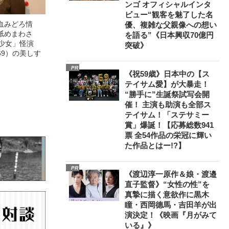
ンゴ オフィシャルインタ
ビュー“観客を魅了した名
血みどろ情
優、複雑な父親像への想い
舐めまわさ
を語る”《日本興収70億円
美少女」怪演
突破》
69）の美しす
PR
《祝59歳》日本中の【ス
テイサム愛】が大暴走！
“勝手に”生誕祭試写会開
催！ 主演も助演も全部ス
テイサム！「ステサミー
賞」爆誕！【応募総数941
票 全54作品の栄冠に輝い
た作品とはー!?】
PR
《渡辺淳一原作＆娘・渡邉
直子監督》“女性の性”を
真摯に描く意欲作に黒木
瞳・西岡德馬・吉田羊が出
演決定！《映画『月がみて
いる』》