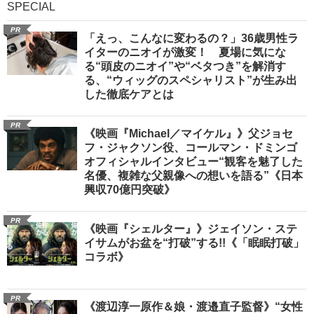
SPECIAL
PR
「えっ、こんなに変わるの？」36歳男性ラ
イターのニオイが激変！ 夏場に気にな
る“頭皮のニオイ”や“ベタつき”を解消す
る、“ウィッグのスペシャリスト”が生み出
した徹底ケアとは
PR
《映画『Michael／マイケル』》父ジョセ
フ・ジャクソン役、コールマン・ドミンゴ
オフィシャルインタビュー“観客を魅了した
名優、複雑な父親像への想いを語る”《日本
興収70億円突破》
PR
《映画『シェルター』》ジェイソン・ステ
イサムがお盆を“打破”する!!《「眠眠打破」
コラボ》
PR
《渡辺淳一原作＆娘・渡邉直子監督》“女性