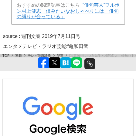
おすすめの関連記事はこちら
“俳句芸人”フルポ
ン村上健志「僕みたいなおしゃべりには、俳句
の縛りが合っている」
source :
週刊文春 2019年7月11日号
エンタメ
テレビ・ラジオ
芸能
#亀和田武
TOP
連載
テレビ健康診断
記事
[写真]夏井いつき先生と梅沢名人 俳句バ