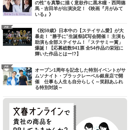
の性”を真摯に描く意欲作に黒木瞳・西岡德
馬・吉田羊が出演決定！《映画『月がみて
いる』》
PR
《祝59歳》日本中の【ステイサム愛】が大
暴走！ “勝手に”生誕祭試写会開催！ 主演も
助演も全部ステイサム！「ステサミー賞」
爆誕！【応募総数941票 全54作品の栄冠に
輝いた作品とはー!?】
PR
オープン1周年を記念した特別イベントがサ
ムソナイト・ブラックレーベル銀座店で開
催 仕事も人生も自分らしく～笑顔あふれ
る特別対談～