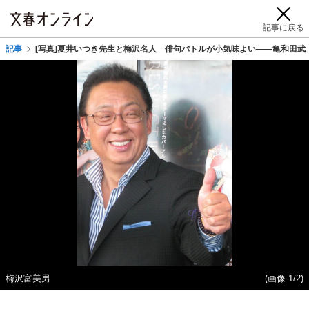
記事に戻る
記事
[写真]夏井いつき先生と梅沢名人 俳句バトルが小気味よい――亀和田武
梅沢富美男
(画像 1/2)