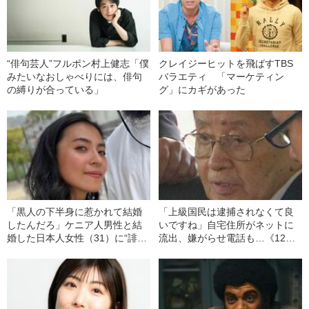
“俳句芸人”フルポン村上健志「僕
クレイジーヒットを飛ばすTBS
みたいなおしゃべりには、俳句
バラエティ 「マーケティン
の縛りが合っている」
グ」にカギがあった
「黒人の下半身に惹かれて結婚
「上級国民は逮捕されなくて良
したんだろ」ケニア人男性と結
いですね」自宅住所がネットに
婚した日本人女性（31）に“誹謗
流出、嫌がらせ電話も…《12人
中傷”殺到…本人が語る、日本で
死傷の池袋暴走事故》飯塚幸三
感じる“外国人差別”のリアル
の長男が直面した「加害者家族
への暴力」