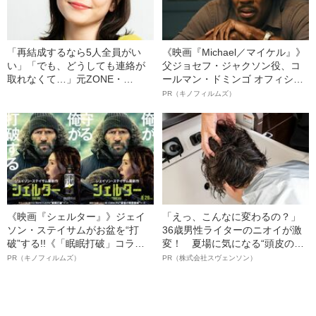
「再結成するなら5人全員がい
《映画『Michael／マイケル』》
い」「でも、どうしても連絡が
父ジョセフ・ジャクソン役、コ
取れなくて…」元ZONE・
ールマン・ドミンゴ オフィシャ
MIZUHO（38）が明かす「19年
ルインタビュー“観客を魅了した
PR（キノフィルムズ）
ぶりに芸能界復帰」した本当の
名優、複雑な父親像への想いを
理由
語る”《日本興収70億円突破》
《映画『シェルター』》ジェイ
「えっ、こんなに変わるの？」
ソン・ステイサムがお盆を“打
36歳男性ライターのニオイが激
破”する!!《「眠眠打破」コラ
変！ 夏場に気になる“頭皮のニ
ボ》
オイ”や“ベタつき”を解消す
PR（キノフィルムズ）
PR（株式会社スヴェンソン）
る、“ウィッグのスペシャリス
ト”が生み出した徹底ケアとは