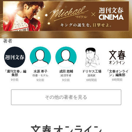
著者
「週刊文春」編
水原 希子
成田 悠輔
ドリヤス工場
「文春オンライ
集部
ン」編集部
俳優・モデル
経済学者
漫画家
9分前
6時間前
9分前
9分前
6時間前
その他の著者を見る