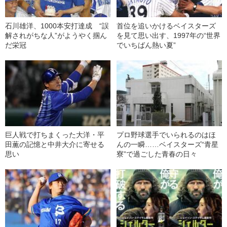
石川雄洋、1000本安打達成 “誤
首位を追いかけるベイスターズ
解されがちな人”がようやく掴ん
を見て思い出す、1997年の“世界
だ栄冠
でいちばん熱い夏”
巨人戦で打ちまくった大洋・平
プロ野球選手でいられるのはほ
田薫の記憶と中井大介に寄せる
んの一瞬……ベイスターズ“青星
思い
寮”で過ごした青春の日々