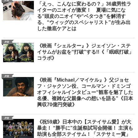
PR
「えっ、こんなに変わるの？」36歳男性ラ
イターのニオイが激変！ 夏場に気にな
る“頭皮のニオイ”や“ベタつき”を解消す
る、“ウィッグのスペシャリスト”が生み出
した徹底ケアとは
PR
《映画『シェルター』》ジェイソン・ステ
イサムがお盆を“打破”する!!《「眠眠打破」
コラボ》
PR
《映画『Michael／マイケル』》父ジョセ
フ・ジャクソン役、コールマン・ドミンゴ
オフィシャルインタビュー“観客を魅了した
名優、複雑な父親像への想いを語る”《日本
興収70億円突破》
PR
《祝59歳》日本中の【ステイサム愛】が大
暴走！ “勝手に”生誕祭試写会開催！ 主演も
助演も全部ステイサム！「ステサミー賞」