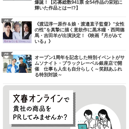
爆誕！【応募総数941票 全54作品の栄冠に
輝いた作品とはー!?】
PR
《渡辺淳一原作＆娘・渡邉直子監督》“女性
の性”を真摯に描く意欲作に黒木瞳・西岡德
馬・吉田羊が出演決定！《映画『月がみて
いる』》
PR
オープン1周年を記念した特別イベントがサ
ムソナイト・ブラックレーベル銀座店で開
催 仕事も人生も自分らしく～笑顔あふれ
る特別対談～