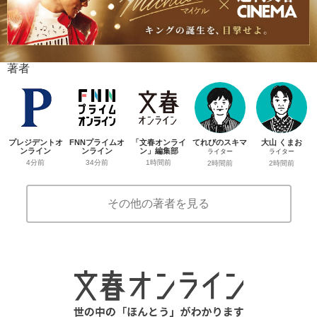
著者
プレジデントオ
FNNプライムオ
「文春オンライ
てれびのスキマ
大山 くまお
ンライン
ンライン
ン」編集部
ライター
ライター
4分前
34分前
1時間前
2時間前
2時間前
その他の著者を見る