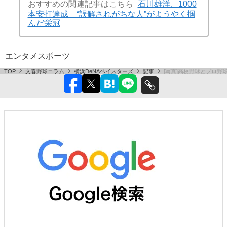
おすすめの関連記事はこちら
石川雄洋、1000
本安打達成 “誤解されがちな人”がようやく掴
んだ栄冠
エンタメ
スポーツ
TOP
文春野球コラム
横浜DeNAベイスターズ
記事
[写真]高校野球とプロ