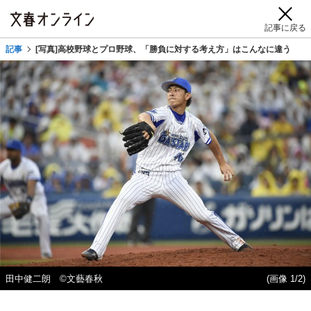
記事に戻る
記事
[写真]高校野球とプロ野球、「勝負に対する考え方」はこんなに違う
田中健二朗 ©文藝春秋
(画像 1/2)