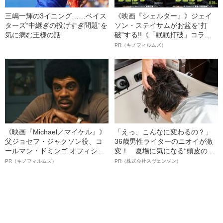
三嶋一輝の3イニング……ベイス
《映画『シェルター』》ジェイ
ターズ“中継ぎの投げすぎ問題”を
ソン・ステイサムがお盆を“打
気に病む王様の話
破”する!!《「眠眠打破」コラ
ボ》
PR（キノフィルムズ）
《映画『Michael／マイケル』》
「えっ、こんなに変わるの？」
父ジョセフ・ジャクソン役、コ
36歳男性ライターのニオイが激
ールマン・ドミンゴ オフィシャ
変！ 夏場に気になる“頭皮のニ
ルインタビュー“観客を魅了した
オイ”や“ベタつき”を解消す
PR（キノフィルムズ）
PR（株式会社スヴェンソン）
名優、複雑な父親像への想いを
る、“ウィッグのスペシャリス
語る”《日本興収70億円突破》
ト”が生み出した徹底ケアとは