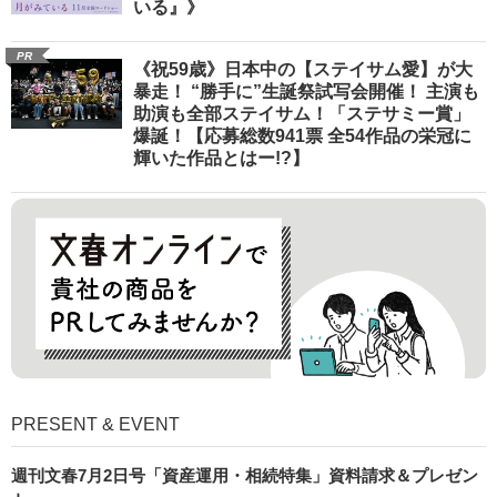
いる』》
PR
《祝59歳》日本中の【ステイサム愛】が大
暴走！ “勝手に”生誕祭試写会開催！ 主演も
助演も全部ステイサム！「ステサミー賞」
爆誕！【応募総数941票 全54作品の栄冠に
輝いた作品とはー!?】
PRESENT & EVENT
週刊文春7月2日号「資産運用・相続特集」資料請求＆プレゼン