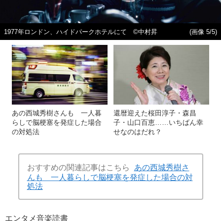
1977年ロンドン、ハイドパークホテルにて ©中村昇
(画像 5/5)
あの西城秀樹さんも 一人暮
還暦迎えた桜田淳子・森昌
らしで脳梗塞を発症した場合
子・山口百恵……いちばん幸
の対処法
せなのはだれ？
おすすめの関連記事はこちら
あの西城秀樹さ
んも 一人暮らしで脳梗塞を発症した場合の対
処法
エンタメ
音楽
読書