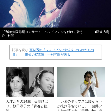
1976年大阪球場コンサート、ヘッドフォンを付けて歌う
(画像 3/5)
©中村昇
記事を読む
西城秀樹「フィリピンで銃を向けられたあの
日」——旧知の写真家・中村昇氏が語る
天才たちの14歳 美空ひば
「いまのポップスは腰から下
り、桜田淳子の「青春と蹉
が抜け落ちている」 藤井フ
跌」
ミヤが語った「表現の核に必