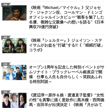
PR
《映画『Michael／マイケル』》父ジョセ
フ・ジャクソン役、コールマン・ドミンゴ
オフィシャルインタビュー“観客を魅了した
名優、複雑な父親像への想いを語る”《日本
興収70億円突破》
PR
《映画『シェルター』》ジェイソン・ステ
イサムがお盆を“打破”する!!《「眠眠打破」
コラボ》
PR
オープン1周年を記念した特別イベントがサ
ムソナイト・ブラックレーベル銀座店で開
催 仕事も人生も自分らしく～笑顔あふれ
る特別対談～
PR
《渡辺淳一原作＆娘・渡邉直子監督》“女性
の性”を真摯に描く意欲作に黒木瞳・西岡德
馬・吉田羊が出演決定！《映画『月がみて