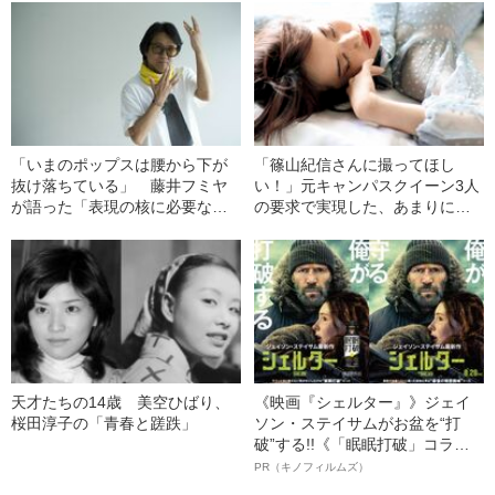
「いまのポップスは腰から下が
「篠山紀信さんに撮ってほし
抜け落ちている」 藤井フミヤ
い！」元キャンパスクイーン3人
が語った「表現の核に必要な色
の要求で実現した、あまりに新
気」
しい写真たち
天才たちの14歳 美空ひばり、
《映画『シェルター』》ジェイ
桜田淳子の「青春と蹉跌」
ソン・ステイサムがお盆を“打
破”する!!《「眠眠打破」コラ
ボ》
PR（キノフィルムズ）