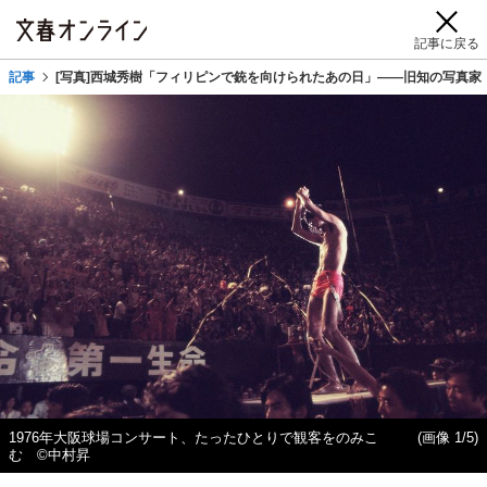
記事に戻る
記事
[写真]西城秀樹「フィリピンで銃を向けられたあの日」——旧知の写真家
1976年大阪球場コンサート、たったひとりで観客をのみこ
(画像 1/5)
む ©中村昇