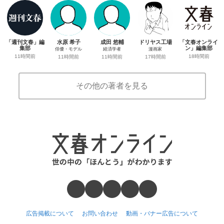
「週刊文春」編
水原 希子
成田 悠輔
ドリヤス工場
「文春オンライ
集部
ン」編集部
俳優・モデル
経済学者
漫画家
11時間前
18時間前
11時間前
11時間前
17時間前
その他の著者を見る
広告掲載について
お問い合わせ
動画・バナー広告について