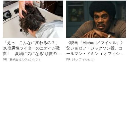
「えっ、こんなに変わるの？」
《映画『Michael／マイケル』》
36歳男性ライターのニオイが激
父ジョセフ・ジャクソン役、コ
変！ 夏場に気になる“頭皮のニ
ールマン・ドミンゴ オフィシャ
オイ”や“ベタつき”を解消す
ルインタビュー“観客を魅了した
PR（株式会社スヴェンソン）
PR（キノフィルムズ）
る、“ウィッグのスペシャリス
名優、複雑な父親像への想いを
ト”が生み出した徹底ケアとは
語る”《日本興収70億円突破》