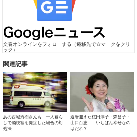
文春オンラインをフォローする
（遷移先で☆マークをクリ
ック）
関連記事
あの西城秀樹さんも 一人暮ら
還暦迎えた桜田淳子・森昌子・
しで脳梗塞を発症した場合の対
山口百恵……いちばん幸せなの
処法
はだれ？