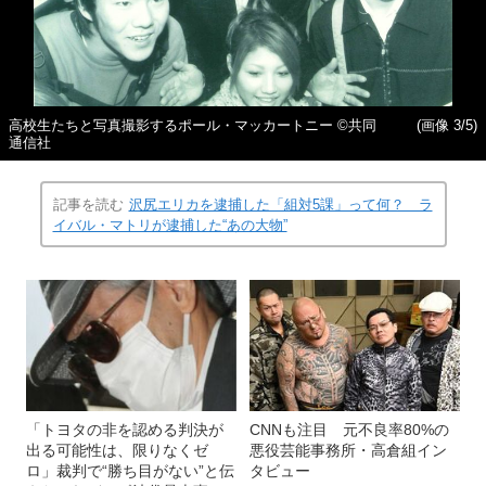
高校生たちと写真撮影するポール・マッカートニー ©︎共同
(画像 3/5)
通信社
記事を読む
沢尻エリカを逮捕した「組対5課」って何？ ラ
イバル・マトリが逮捕した“あの大物”
「トヨタの非を認める判決が
CNNも注目 元不良率80%の
出る可能性は、限りなくゼ
悪役芸能事務所・高倉組イン
ロ」裁判で“勝ち目がない”と伝
タビュー