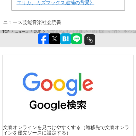
エリカ、カズマックス逮捕の背景》
ニュース
芸能
音楽
社会
読書
TOP
ニュース
記事
[写真]沢尻エリカを逮捕した「組対5課」って何？ ライバ
文春オンラインを見つけやすくする
（遷移先で文春オンラ
インを優先ソースに設定する）