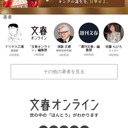
著者
ドリヤス工場
「文春オンライ
保阪 正康
「週刊文春」編
佐藤 ちひろ
ン」編集部
集部
漫画家
昭和史研究家
ライター
2時間前
3時間前
2時間前
2時間前
3時間前
その他の著者を見る