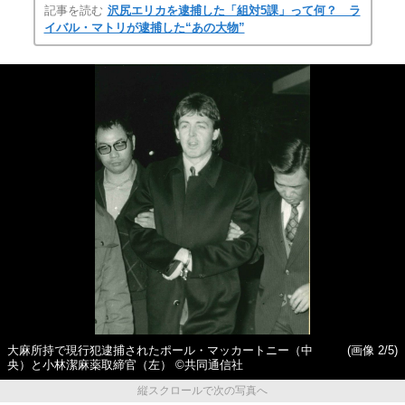
記事を読む
沢尻エリカを逮捕した「組対5課」って何？ ラ
イバル・マトリが逮捕した“あの大物”
大麻所持で現行犯逮捕されたポール・マッカートニー（中
(画像 2/5)
央）と小林潔麻薬取締官（左） ©︎共同通信社
縦スクロールで次の写真へ