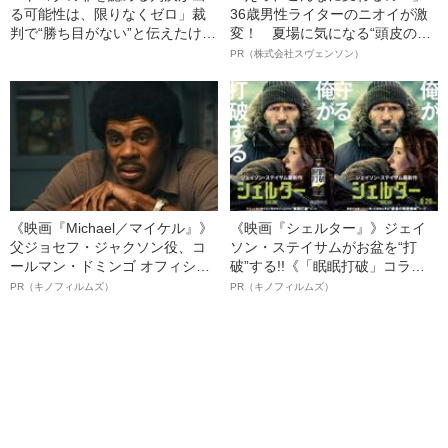
る可能性は、限りなくゼロ」裁
36歳男性ライターのニオイが激
判で“勝ち目がない”と伝えたけれ
変！ 夏場に気になる“頭皮のニ
ど…《池袋暴走事故》父・飯塚
オイ”や“ベタつき”を解消す
PR（株式会社スヴェンソン）
幸三を説得できなかった「長男
る、“ウィッグのスペシャリス
の葛藤」
ト”が生み出した徹底ケアとは
《映画『Michael／マイケル』》
《映画『シェルター』》ジェイ
父ジョセフ・ジャクソン役、コ
ソン・ステイサムがお盆を“打
ールマン・ドミンゴ オフィシャ
破”する!!《「眠眠打破」コラ
ルインタビュー“観客を魅了した
ボ》
PR（キノフィルムズ）
PR（キノフィルムズ）
名優、複雑な父親像への想いを
語る”《日本興収70億円突破》