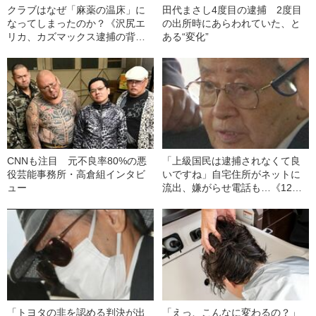
クラブはなぜ「麻薬の温床」に
田代まさし4度目の逮捕 2度目
なってしまったのか？《沢尻エ
の出所時にあらわれていた、と
リカ、カズマックス逮捕の背
ある“変化”
景》
CNNも注目 元不良率80%の悪
「上級国民は逮捕されなくて良
役芸能事務所・高倉組インタビ
いですね」自宅住所がネットに
ュー
流出、嫌がらせ電話も…《12人
死傷の池袋暴走事故》飯塚幸三
の長男が直面した「加害者家族
への暴力」
「トヨタの非を認める判決が出
「えっ、こんなに変わるの？」