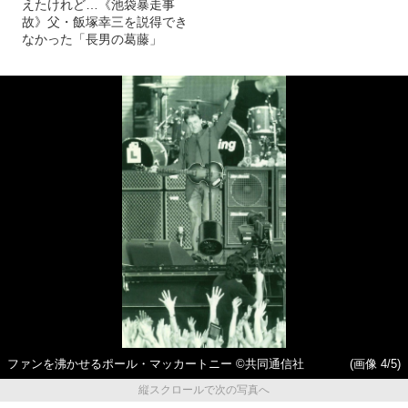
えたけれど…《池袋暴走事
故》父・飯塚幸三を説得でき
なかった「長男の葛藤」
ファンを沸かせるポール・マッカートニー ©共同通信社
(画像 4/5)
縦スクロールで次の写真へ