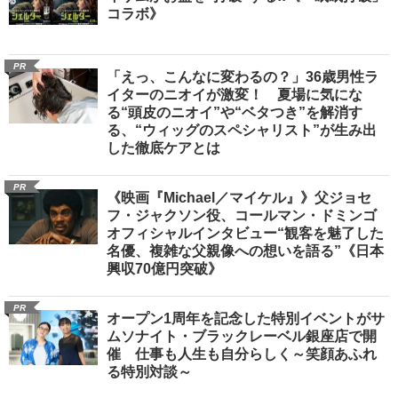
コラボ》
PR
「えっ、こんなに変わるの？」36歳男性ラ
イターのニオイが激変！ 夏場に気にな
る“頭皮のニオイ”や“ベタつき”を解消す
る、“ウィッグのスペシャリスト”が生み出
した徹底ケアとは
PR
《映画『Michael／マイケル』》父ジョセ
フ・ジャクソン役、コールマン・ドミンゴ
オフィシャルインタビュー“観客を魅了した
名優、複雑な父親像への想いを語る”《日本
興収70億円突破》
PR
オープン1周年を記念した特別イベントがサ
ムソナイト・ブラックレーベル銀座店で開
催 仕事も人生も自分らしく～笑顔あふれ
る特別対談～