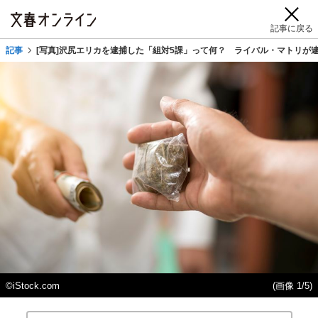
記事に戻る
記事
[写真]沢尻エリカを逮捕した「組対5課」って何？ ライバル・マトリが逮
©︎iStock.com
(画像 1/5)