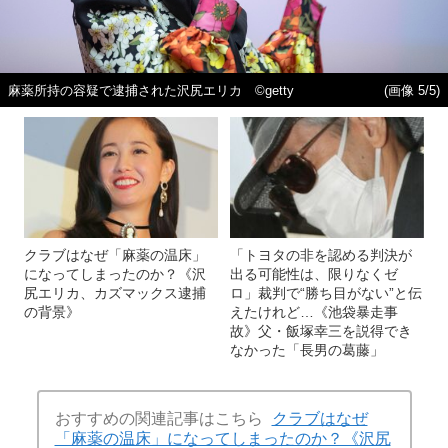
麻薬所持の容疑で逮捕された沢尻エリカ ©︎getty
(画像 5/5)
クラブはなぜ「麻薬の温床」
「トヨタの非を認める判決が
になってしまったのか？《沢
出る可能性は、限りなくゼ
尻エリカ、カズマックス逮捕
ロ」裁判で“勝ち目がない”と伝
の背景》
えたけれど…《池袋暴走事
故》父・飯塚幸三を説得でき
なかった「長男の葛藤」
おすすめの関連記事はこちら
クラブはなぜ
「麻薬の温床」になってしまったのか？《沢尻