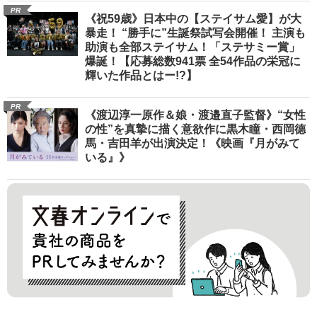
PR
《祝59歳》日本中の【ステイサム愛】が大
暴走！ “勝手に”生誕祭試写会開催！ 主演も
助演も全部ステイサム！「ステサミー賞」
爆誕！【応募総数941票 全54作品の栄冠に
輝いた作品とはー!?】
PR
《渡辺淳一原作＆娘・渡邉直子監督》“女性
の性”を真摯に描く意欲作に黒木瞳・西岡德
馬・吉田羊が出演決定！《映画『月がみて
いる』》