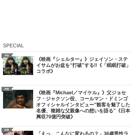
SPECIAL
PR
《映画『シェルター』》ジェイソン・ステ
イサムがお盆を“打破”する!!《「眠眠打破」
コラボ》
PR
《映画『Michael／マイケル』》父ジョセ
フ・ジャクソン役、コールマン・ドミンゴ
オフィシャルインタビュー“観客を魅了した
名優、複雑な父親像への想いを語る”《日本
興収70億円突破》
PR
「えっ、こんなに変わるの？」36歳男性ラ