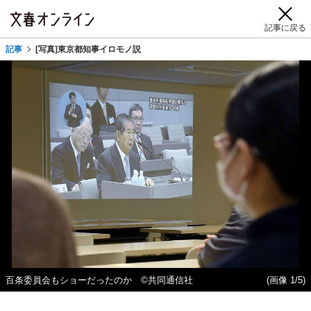
記事に戻る
記事
[写真]東京都知事イロモノ説
百条委員会もショーだったのか ©共同通信社
(画像 1/5)