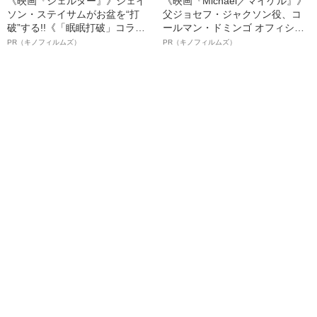
《映画『シェルター』》ジェイ
《映画『Michael／マイケル』》
ソン・ステイサムがお盆を“打
父ジョセフ・ジャクソン役、コ
破”する!!《「眠眠打破」コラ
ールマン・ドミンゴ オフィシャ
ボ》
ルインタビュー“観客を魅了した
PR（キノフィルムズ）
PR（キノフィルムズ）
名優、複雑な父親像への想いを
語る”《日本興収70億円突破》