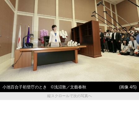
小池百合子初登庁のとき ©浅沼敦／文藝春秋
(画像 4/5)
縦スクロールで次の写真へ