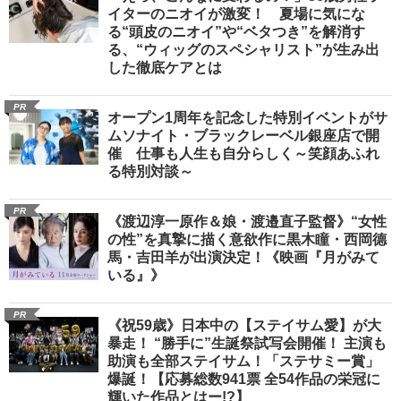
イターのニオイが激変！ 夏場に気にな
る“頭皮のニオイ”や“ベタつき”を解消す
る、“ウィッグのスペシャリスト”が生み出
した徹底ケアとは
PR
オープン1周年を記念した特別イベントがサ
ムソナイト・ブラックレーベル銀座店で開
催 仕事も人生も自分らしく～笑顔あふれ
る特別対談～
PR
《渡辺淳一原作＆娘・渡邉直子監督》“女性
の性”を真摯に描く意欲作に黒木瞳・西岡德
馬・吉田羊が出演決定！《映画『月がみて
いる』》
PR
《祝59歳》日本中の【ステイサム愛】が大
暴走！ “勝手に”生誕祭試写会開催！ 主演も
助演も全部ステイサム！「ステサミー賞」
爆誕！【応募総数941票 全54作品の栄冠に
輝いた作品とはー!?】