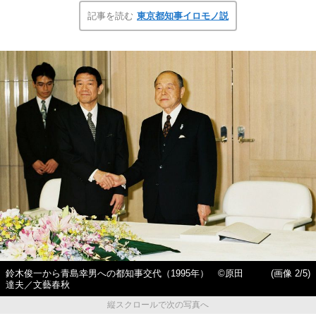
記事を読む
東京都知事イロモノ説
鈴木俊一から青島幸男への都知事交代（1995年） ©原田
(画像 2/5)
達夫／文藝春秋
縦スクロールで次の写真へ