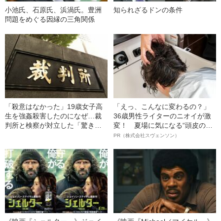
小池氏、石原氏、浜渦氏。豊洲
知られざるドンの条件
問題をめぐる因縁の三角関係
「殺意はなかった」19歳女子高
「えっ、こんなに変わるの？」
生を強姦殺害したのになぜ…裁
36歳男性ライターのニオイが激
判所と検察が対立した「驚きの
変！ 夏場に気になる“頭皮のニ
判決」（昭和42年の事件）
オイ”や“ベタつき”を解消す
PR（株式会社スヴェンソン）
る、“ウィッグのスペシャリス
ト”が生み出した徹底ケアとは