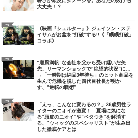
暑さが頭皮にダメージを。あなたの抜け毛
大丈夫！？
PR
《映画『シェルター』》ジェイソン・ステ
イサムがお盆を“打破”する!!《「眠眠打破」
コラボ》
PR
“順風満帆”な会社を父から受け継いだ矢
先、リーマンショックで“絶望的状況”に…
→「一時期は納品3年待ち」のヒット商品を
生んで危機を脱した四代目社長が明か
す、“逆転の戦術”
PR
「えっ、こんなに変わるの？」36歳男性ラ
イターのニオイが激変！ 夏場に気にな
る“頭皮のニオイ”や“ベタつき”を解消す
る、“ウィッグのスペシャリスト”が生み出
した徹底ケアとは