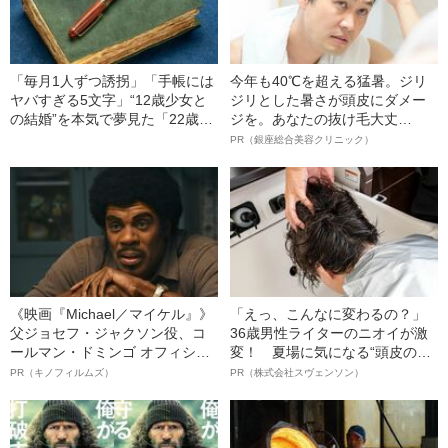
「毎月1人ずつ誘拐」「手帳には
今年も40℃を超える猛暑。ジリ
ヤバすぎる5文字」“12歳少女と
ジリとした暑さが頭皮にダメー
の結婚”を本気で夢見た「22歳男
ジを。あなたの抜け毛大丈
の末路」（昭和21年の事件）
夫！？
PR（銀座総合美容クリニック）
《映画『Michael／マイケル』》
「えっ、こんなに変わるの？」
父ジョセフ・ジャクソン役、コ
36歳男性ライターのニオイが激
ールマン・ドミンゴ オフィシャ
変！ 夏場に気になる“頭皮のニ
ルインタビュー“観客を魅了した
オイ”や“ベタつき”を解消す
PR（キノフィルムズ）
PR（株式会社スヴェンソン）
名優、複雑な父親像への想いを
る、“ウィッグのスペシャリス
語る”《日本興収70億円突破》
ト”が生み出した徹底ケアとは