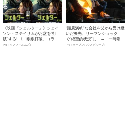
《映画『シェルター』》ジェイ
“順風満帆”な会社を父から受け継
ソン・ステイサムがお盆を“打
いだ矢先、リーマンショック
破”する!!《「眠眠打破」コラ
で“絶望的状況”に…→「一時期は
ボ》
納品3年待ち」のヒット商品を生
PR（キノフィルムズ）
PR（オープンハウスグループ）
んで危機を脱した四代目社長が
明かす、“逆転の戦術”