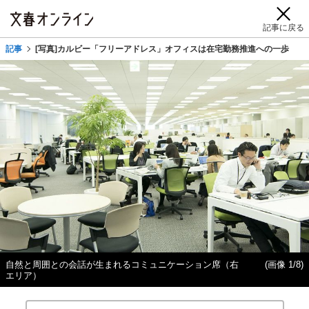
記事に戻る
記事
[写真]カルビー「フリーアドレス」オフィスは在宅勤務推進への一歩
自然と周囲との会話が生まれるコミュニケーション席（右
(画像 1/8)
エリア）