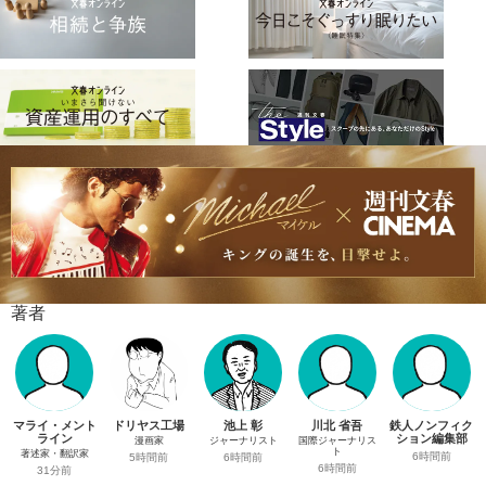
著者
マライ・メント
ドリヤス工場
池上 彰
川北 省吾
鉄人ノンフィク
ライン
ション編集部
漫画家
ジャーナリスト
国際ジャーナリス
ト
著述家・翻訳家
6時間前
5時間前
6時間前
6時間前
31分前