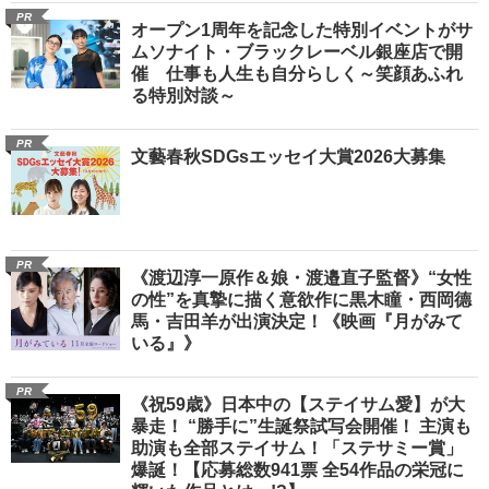
PR
オープン1周年を記念した特別イベントがサ
ムソナイト・ブラックレーベル銀座店で開
催 仕事も人生も自分らしく～笑顔あふれ
る特別対談～
PR
文藝春秋SDGsエッセイ大賞2026大募集
PR
《渡辺淳一原作＆娘・渡邉直子監督》“女性
の性”を真摯に描く意欲作に黒木瞳・西岡德
馬・吉田羊が出演決定！《映画『月がみて
いる』》
PR
《祝59歳》日本中の【ステイサム愛】が大
暴走！ “勝手に”生誕祭試写会開催！ 主演も
助演も全部ステイサム！「ステサミー賞」
爆誕！【応募総数941票 全54作品の栄冠に