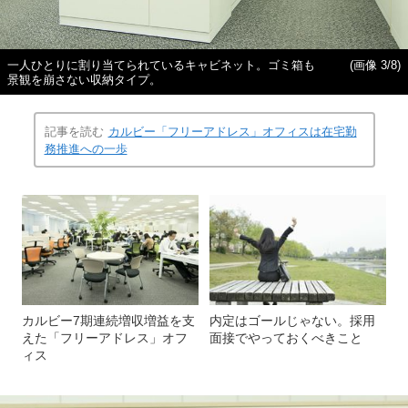
一人ひとりに割り当てられているキャビネット。ゴミ箱も
(画像 3/8)
景観を崩さない収納タイプ。
記事を読む
カルビー「フリーアドレス」オフィスは在宅勤
務推進への一歩
カルビー7期連続増収増益を支
内定はゴールじゃない。採用
えた「フリーアドレス」オフ
面接でやっておくべきこと
ィス