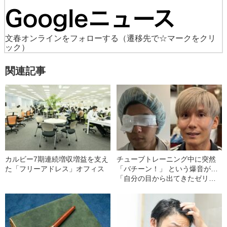
文春オンラインをフォローする
（遷移先で☆マークをクリ
ック）
関連記事
カルビー7期連続増収増益を支え
チューブトレーニング中に突然
た「フリーアドレス」オフィス
「バチーン！」 という爆音が…
「自分の目から出てきたゼリー
状の白っぽいものを握りしめて
いました」柿谷や宇佐美ともプ
レーした“サッカー選手”が視覚障
害を負った“恐怖の瞬間”を明かす