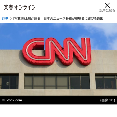
記事に戻る
記事
[写真]池上彰が語る 日本のニュース番組が視聴者に媚びる原因
©iStock.com
(画像 1/1)