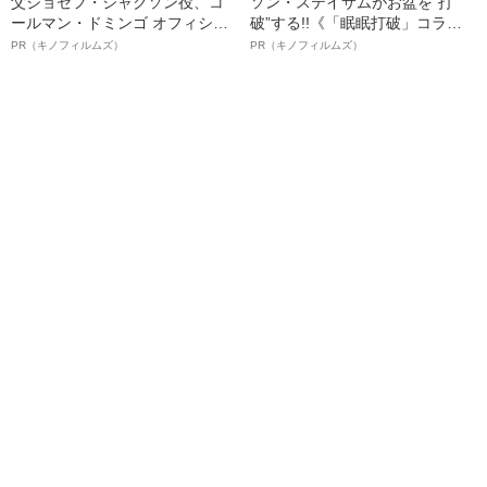
父ジョセフ・ジャクソン役、コ
ソン・ステイサムがお盆を“打
ールマン・ドミンゴ オフィシャ
破”する!!《「眠眠打破」コラ
ルインタビュー“観客を魅了した
ボ》
PR（キノフィルムズ）
PR（キノフィルムズ）
名優、複雑な父親像への想いを
語る”《日本興収70億円突破》