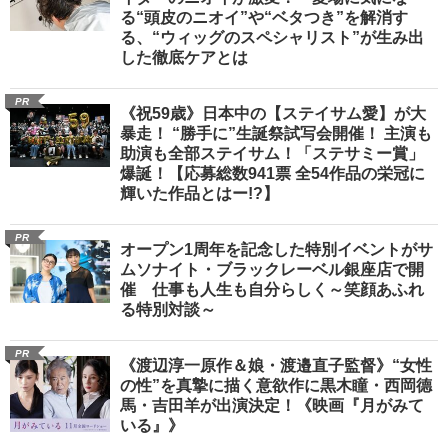
る“頭皮のニオイ”や“ベタつき”を解消す
る、“ウィッグのスペシャリスト”が生み出
した徹底ケアとは
PR
《祝59歳》日本中の【ステイサム愛】が大
暴走！ “勝手に”生誕祭試写会開催！ 主演も
助演も全部ステイサム！「ステサミー賞」
爆誕！【応募総数941票 全54作品の栄冠に
輝いた作品とはー!?】
PR
オープン1周年を記念した特別イベントがサ
ムソナイト・ブラックレーベル銀座店で開
催 仕事も人生も自分らしく～笑顔あふれ
る特別対談～
PR
《渡辺淳一原作＆娘・渡邉直子監督》“女性
の性”を真摯に描く意欲作に黒木瞳・西岡德
馬・吉田羊が出演決定！《映画『月がみて
いる』》