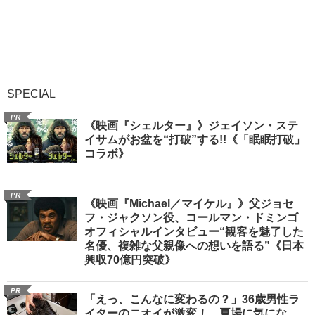
SPECIAL
PR
《映画『シェルター』》ジェイソン・ステ
イサムがお盆を“打破”する!!《「眠眠打破」
コラボ》
PR
《映画『Michael／マイケル』》父ジョセ
フ・ジャクソン役、コールマン・ドミンゴ
オフィシャルインタビュー“観客を魅了した
名優、複雑な父親像への想いを語る”《日本
興収70億円突破》
PR
「えっ、こんなに変わるの？」36歳男性ラ
イターのニオイが激変！ 夏場に気にな