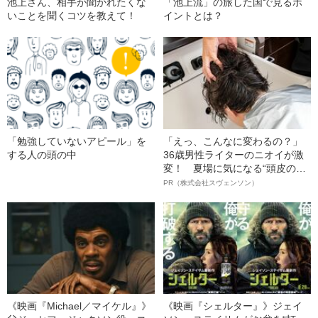
池上さん、相手が聞かれたくな
「池上流」の旅した国で見るポ
いことを聞くコツを教えて！
イントとは？
「勉強していないアピール」を
「えっ、こんなに変わるの？」
する人の頭の中
36歳男性ライターのニオイが激
変！ 夏場に気になる“頭皮のニ
オイ”や“ベタつき”を解消す
PR（株式会社スヴェンソン）
る、“ウィッグのスペシャリス
ト”が生み出した徹底ケアとは
《映画『Michael／マイケル』》
《映画『シェルター』》ジェイ