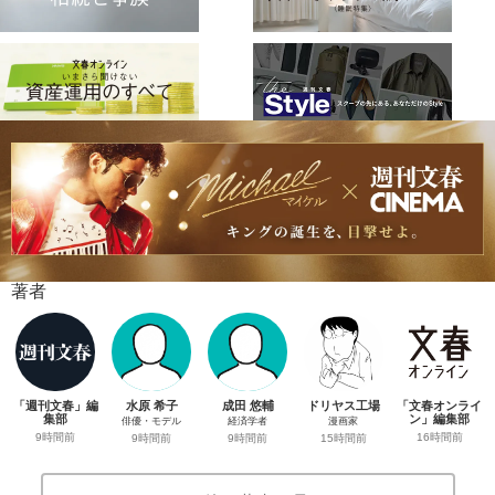
著者
「週刊文春」編
水原 希子
成田 悠輔
ドリヤス工場
「文春オンライ
集部
ン」編集部
俳優・モデル
経済学者
漫画家
9時間前
16時間前
9時間前
9時間前
15時間前