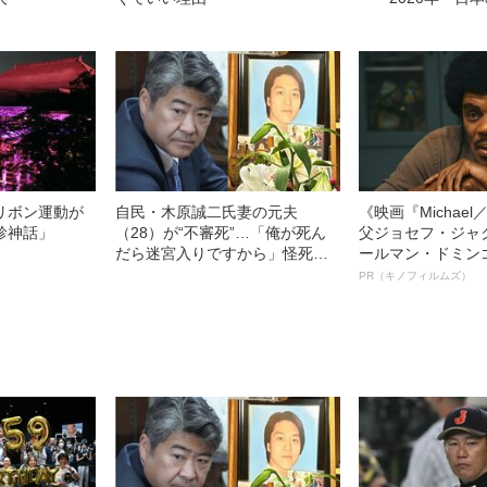
リボン運動が
自民・木原誠二氏妻の元夫
《映画『Michae
診神話」
（28）が“不審死”…「俺が死ん
父ジョセフ・ジャ
だら迷宮入りですから」怪死現
ールマン・ドミン
場を知るキーマンが重大証言
ルインタビュー“
PR（キノフィルムズ）
《木原事件に新展開》
名優、複雑な父親
語る”《日本興収7