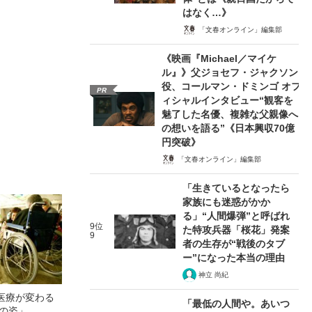
はなく…》
「文春オンライン」編集部
《映画『Michael／マイケ
ル』》父ジョセフ・ジャクソン
役、コールマン・ドミンゴ オフ
PR
ィシャルインタビュー“観客を
魅了した名優、複雑な父親像へ
の想いを語る”《日本興収70億
円突破》
「文春オンライン」編集部
「生きているとなったら
家族にも迷惑がかか
る」“人間爆弾”と呼ばれ
9位
た特攻兵器「桜花」発案
9
者の生存が“戦後のタブ
ー”になった本当の理由
神立 尚紀
医療が変わる
「最低の人間や。あいつ
本の姿」