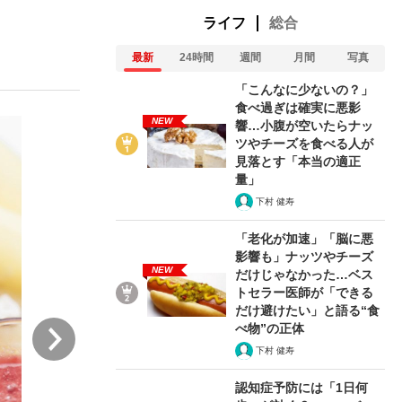
ライフ
総合
最新
24時間
週間
月間
写真
ない資産運用のすべて
「こんなに少ないの？」
食べ過ぎは確実に悪影
NEW
響…小腹が空いたらナッ
ツやチーズを食べる人が
が悲しい」『北の国から』倉本聰氏（91...
見落とす「本当の適正
量」
下村 健寿
「老化が加速」「脳に悪
影響も」ナッツやチーズ
NEW
だけじゃなかった…ベス
トセラー医師が「できる
だけ避けたい」と語る“食
次
べ物”の正体
下村 健寿
認知症予防には「1日何