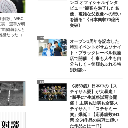
ンゴ オフィシャルインタ
ビュー“観客を魅了した名
優、複雑な父親像への想い
ま解散」WBC
を語る”《日本興収70億円
真実 選手が明
突破》
”首脳陣ほんと
離感だったコ
PR
オープン1周年を記念した
特別イベントがサムソナイ
ト・ブラックレーベル銀座
店で開催 仕事も人生も自
分らしく～笑顔あふれる特
別対談～
PR
《祝59歳》日本中の【ス
テイサム愛】が大暴走！
“勝手に”生誕祭試写会開
催！ 主演も助演も全部ス
テイサム！「ステサミー
賞」爆誕！【応募総数941
票 全54作品の栄冠に輝い
た作品とはー!?】