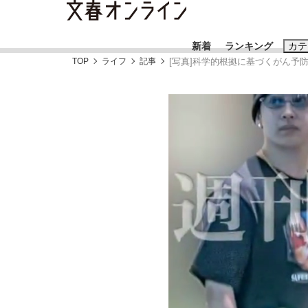
新着
ランキング
カテ
TOP
ライフ
記事
[写真]科学的根拠に基づくがん予防
スクープ
ニュー
おすすめのキ
#藤田晋
#三
#玉木雄一郎
「90%は失敗する。でも…」本田圭佑が初め
終戦から81年