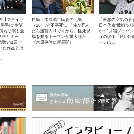
中の【ステイサ
自民・木原誠二氏妻の元夫
「最悪の空気のま
“勝手に”生誕
（28）が“不審死”…「俺が死ん
日本代表“敗戦”の
主演も助演も全
だら迷宮入りですから」怪死現
かす“井端ジャパン
ステサミー
場を知るキーマンが重大証言
うの評価「良い距
数941票 全
《木原事件に新展開》
ーチは…」
輝いた作品とは
ズ）