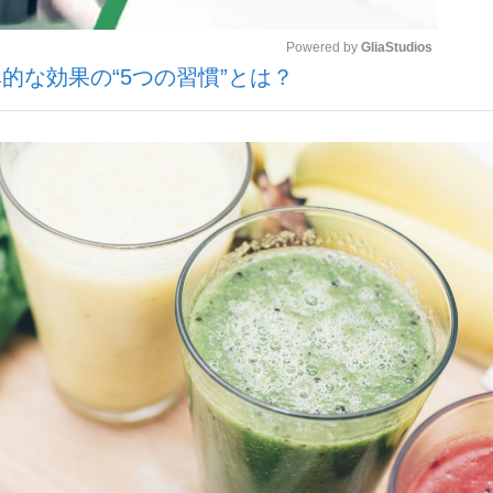
Powered by 
GliaStudios
的な効果の“5つの習慣”とは？
いまさら聞け
Mute
手が証言した“NPB聞...
「クマが悪者扱いされているの
もっと見る
カー日本代表・森保一監督...