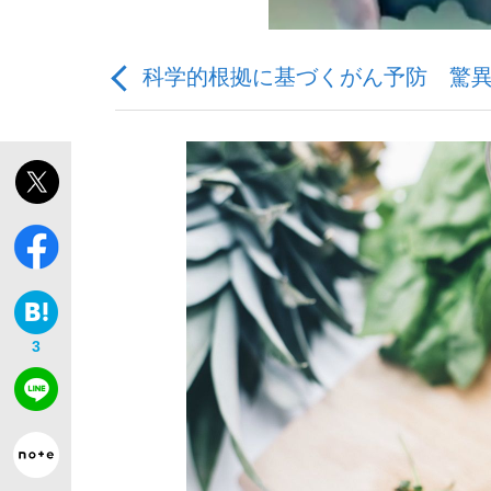
科学的根拠に基づくがん予防 驚異
「敗因分析は一切聞かれなかった」侍ジャパン選
キングの誕生を、目撃せよ。
3
the Style
「目標達成できなかったからと言って…」サッ