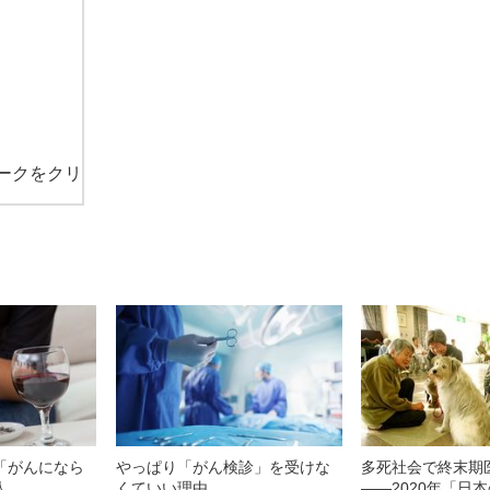
ークをクリ
「がんになら
やっぱり「がん検診」を受けな
多死社会で終末期
人
くていい理由
――2020年「日