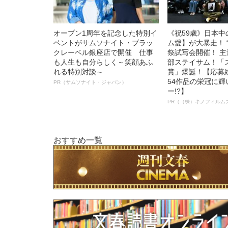
オープン1周年を記念した特別イ
《祝59歳》日本
ベントがサムソナイト・ブラッ
ム愛】が大暴走！ 
クレーベル銀座店で開催 仕事
祭試写会開催！ 
も人生も自分らしく～笑顔あふ
部ステイサム！「
れる特別対談～
賞」爆誕！【応募総
54作品の栄冠に
PR（サムソナイト・ジャパン）
ー!?】
PR（（株）キノフィルム
おすすめ一覧