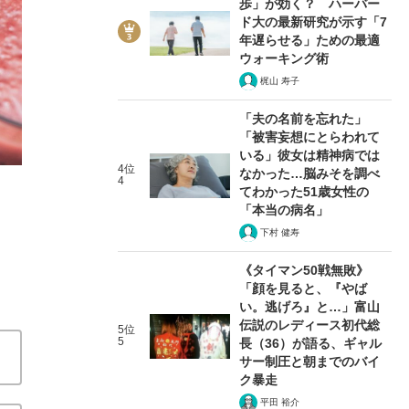
歩」が効く？ ハーバー
ド大の最新研究が示す「7
年遅らせる」ための最適
ウォーキング術
梶山 寿子
「夫の名前を忘れた」
「被害妄想にとらわれて
科学的根拠に基づくがん予防 驚異的な
いる」彼女は精神病では
4位
なかった…脳みそを調べ
4
最新の医学研究からわかった予防法は
てわかった51歳女性の
「本当の病名」
関連記事
下村 健寿
《タイマン50戦無敗》
芸能人のみなさん、SNSで安易にがん検診を勧めないで
「顔を見ると、『やば
い」のはこんな人
やっぱり「がん検診」を受けなくてい
い。逃げろ』と…」富山
伝説のレディース初代総
5位
5
長（36）が語る、ギャル
サー制圧と朝までのバイ
ク暴走
平田 裕介