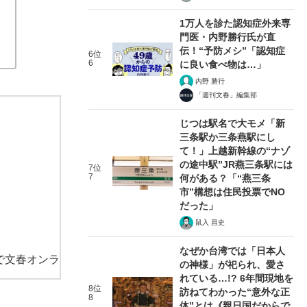
1万人を診た認知症外来専
門医・内野勝行氏が直
伝！“予防メシ”「認知症
6位
6
に良い食べ物は…」
内野 勝行
「週刊文春」編集部
じつは駅名で大モメ「新
三条駅か三条燕駅にし
て！」上越新幹線の“ナゾ
の途中駅”JR燕三条駅には
7位
7
何がある？「“燕三条
市”構想は住民投票でNO
だった」
鼠入 昌史
なぜか台湾では「日本人
で文春オンラ
の神様」が祀られ、愛さ
れている…!? 6年間現地を
8位
訪ねてわかった“意外な正
8
体”とは《親日国だからで