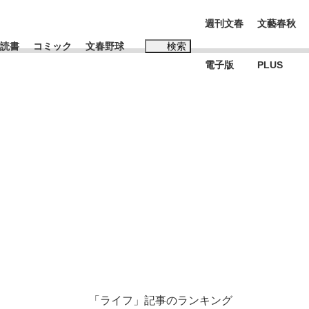
週刊文春
文藝春秋
読書
コミック
文春野球
検索
電子版
PLUS
インタビュー
読書
#松田聖子
む将棋
BC日本代表“敗戦”の真実 選手が明かす...
「ライフ」記事のランキング