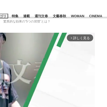
ゴリ
特集
連載
週刊文春
文藝春秋
WOMAN
CINEMA
 驚異的な効果の“5つの習慣”とは？
キーワード入力
ス
エンタメ
ライフ
ビジネス
詳しく見る
arrow_forward_ios
ーワードタグ一覧
山凌輝
#高市早苗
#後藤真希
#森岡毅
#城彰二
#内田有紀
観る将棋、読
#亀和田武
て明かした日本代表監督に...
「最悪の空気のまま解散」W