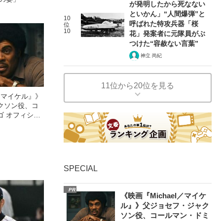
が発明したから死なない
といかん」“人間爆弾”と
10
呼ばれた特攻兵器「桜
位
10
花」発案者に元隊員がぶ
つけた“容赦ない言葉”
神立 尚紀
11位から20位を見る
l／マイケル』》
クソン役、コ
ゴ オフィシャ
観客を魅了した
像への想いを
0億円突破》
SPECIAL
PR
《映画『Michael／マイケ
ル』》父ジョセフ・ジャク
ソン役、コールマン・ドミ