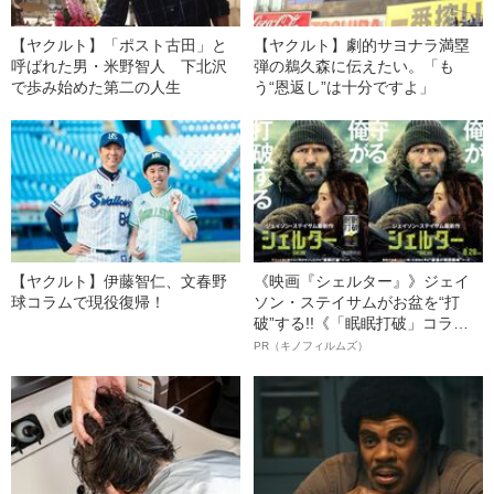
【ヤクルト】「ポスト古田」と
【ヤクルト】劇的サヨナラ満塁
呼ばれた男・米野智人 下北沢
弾の鵜久森に伝えたい。「も
で歩み始めた第二の人生
う“恩返し”は十分ですよ」
【ヤクルト】伊藤智仁、文春野
《映画『シェルター』》ジェイ
球コラムで現役復帰！
ソン・ステイサムがお盆を“打
破”する!!《「眠眠打破」コラ
ボ》
PR（キノフィルムズ）