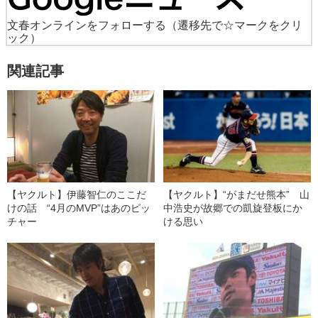
文春オンラインをフォローする
（遷移先で☆マークをクリ
ック）
関連記事
【ヤクルト】伊藤智仁のここだ
【ヤクルト】“がまだせ熊本” 山
けの話 “4月のMVP”はあのピッ
中浩史が故郷での凱旋登板にか
チャー
ける思い