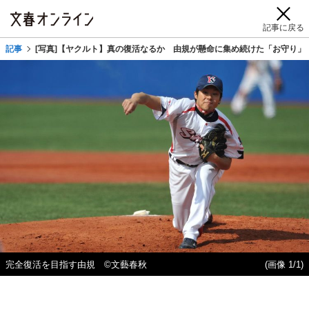
記事に戻る
記事
[写真]【ヤクルト】真の復活なるか 由規が懸命に集め続けた「お守り」
完全復活を目指す由規 ©文藝春秋
(画像 1/1)