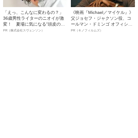
「えっ、こんなに変わるの？」
《映画『Michael／マイケル』》
36歳男性ライターのニオイが激
父ジョセフ・ジャクソン役、コ
変！ 夏場に気になる“頭皮のニ
ールマン・ドミンゴ オフィシャ
オイ”や“ベタつき”を解消す
ルインタビュー“観客を魅了した
PR（株式会社スヴェンソン）
PR（キノフィルムズ）
る、“ウィッグのスペシャリス
名優、複雑な父親像への想いを
ト”が生み出した徹底ケアとは
語る”《日本興収70億円突破》