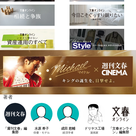
著者
「週刊文春」編
水原 希子
成田 悠輔
ドリヤス工場
「文春オンライ
集部
ン」編集部
俳優・モデル
経済学者
漫画家