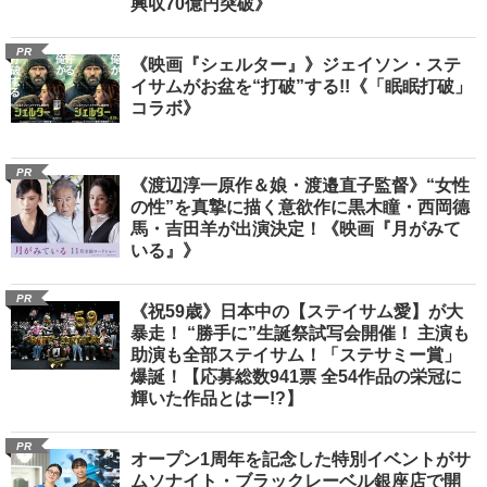
興収70億円突破》
PR
《映画『シェルター』》ジェイソン・ステ
イサムがお盆を“打破”する!!《「眠眠打破」
コラボ》
PR
《渡辺淳一原作＆娘・渡邉直子監督》“女性
の性”を真摯に描く意欲作に黒木瞳・西岡德
馬・吉田羊が出演決定！《映画『月がみて
いる』》
PR
《祝59歳》日本中の【ステイサム愛】が大
暴走！ “勝手に”生誕祭試写会開催！ 主演も
助演も全部ステイサム！「ステサミー賞」
爆誕！【応募総数941票 全54作品の栄冠に
輝いた作品とはー!?】
PR
オープン1周年を記念した特別イベントがサ
ムソナイト・ブラックレーベル銀座店で開