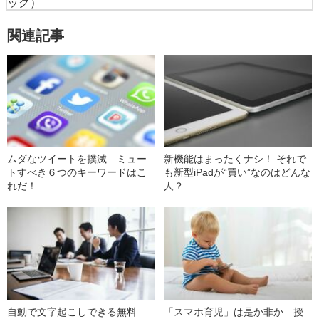
ック）
関連記事
ムダなツイートを撲滅 ミュー
新機能はまったくナシ！ それで
トすべき６つのキーワードはこ
も新型iPadが“買い”なのはどんな
れだ！
人？
自動で文字起こしできる無料
「スマホ育児」は是か非か 授