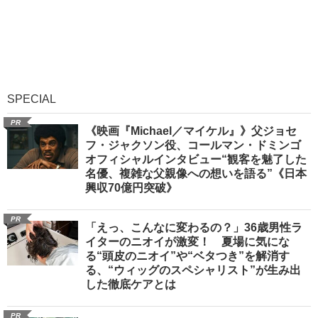
SPECIAL
PR
《映画『Michael／マイケル』》父ジョセ
フ・ジャクソン役、コールマン・ドミンゴ
オフィシャルインタビュー“観客を魅了した
名優、複雑な父親像への想いを語る”《日本
興収70億円突破》
PR
「えっ、こんなに変わるの？」36歳男性ラ
イターのニオイが激変！ 夏場に気にな
る“頭皮のニオイ”や“ベタつき”を解消す
る、“ウィッグのスペシャリスト”が生み出
した徹底ケアとは
PR