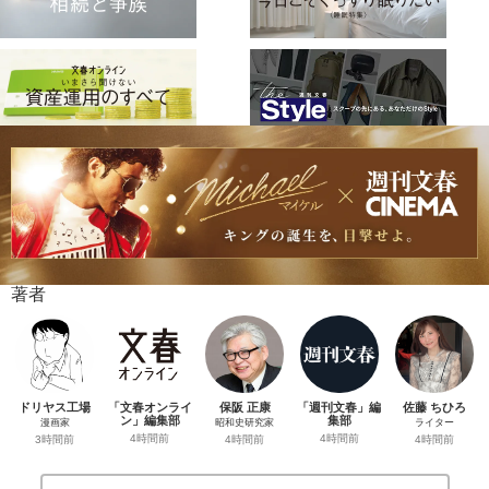
著者
ドリヤス工場
「文春オンライ
保阪 正康
「週刊文春」編
佐藤 ちひろ
ン」編集部
集部
漫画家
昭和史研究家
ライター
4時間前
4時間前
3時間前
4時間前
4時間前