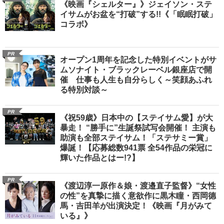
《映画『シェルター』》ジェイソン・ステ
イサムがお盆を“打破”する!!《「眠眠打破」
コラボ》
PR
オープン1周年を記念した特別イベントがサ
ムソナイト・ブラックレーベル銀座店で開
催 仕事も人生も自分らしく～笑顔あふれ
る特別対談～
PR
《祝59歳》日本中の【ステイサム愛】が大
暴走！ “勝手に”生誕祭試写会開催！ 主演も
助演も全部ステイサム！「ステサミー賞」
爆誕！【応募総数941票 全54作品の栄冠に
輝いた作品とはー!?】
PR
《渡辺淳一原作＆娘・渡邉直子監督》“女性
の性”を真摯に描く意欲作に黒木瞳・西岡德
馬・吉田羊が出演決定！《映画『月がみて
いる』》