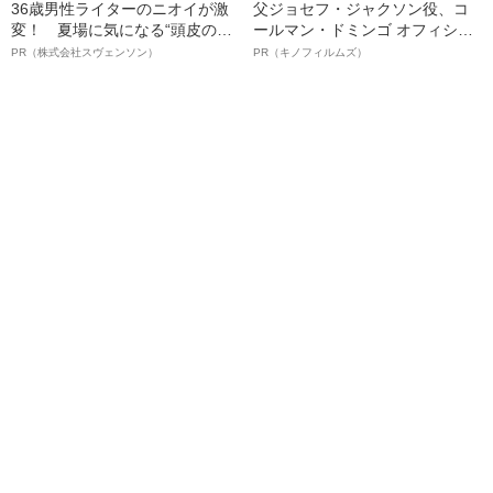
36歳男性ライターのニオイが激
父ジョセフ・ジャクソン役、コ
変！ 夏場に気になる“頭皮のニ
ールマン・ドミンゴ オフィシャ
オイ”や“ベタつき”を解消す
ルインタビュー“観客を魅了した
PR（株式会社スヴェンソン）
PR（キノフィルムズ）
る、“ウィッグのスペシャリス
名優、複雑な父親像への想いを
ト”が生み出した徹底ケアとは
語る”《日本興収70億円突破》