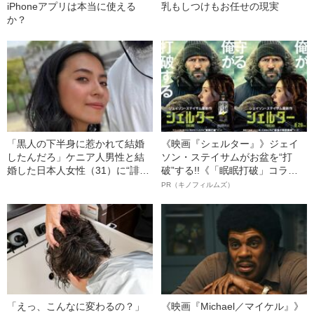
iPhoneアプリは本当に使える
乳もしつけもお任せの現実
か？
「黒人の下半身に惹かれて結婚
《映画『シェルター』》ジェイ
したんだろ」ケニア人男性と結
ソン・ステイサムがお盆を“打
婚した日本人女性（31）に“誹謗
破”する!!《「眠眠打破」コラ
中傷”殺到…本人が語る、日本で
ボ》
PR（キノフィルムズ）
感じる“外国人差別”のリアル
「えっ、こんなに変わるの？」
《映画『Michael／マイケル』》