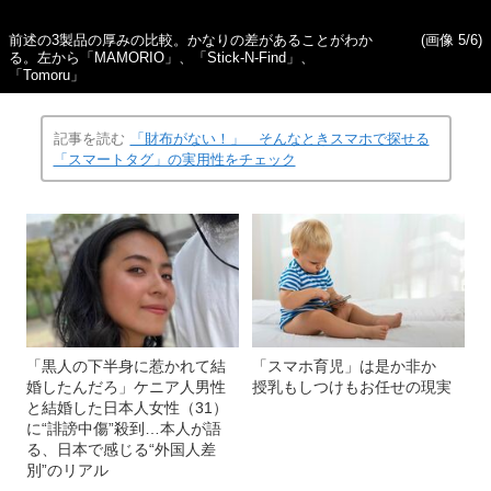
前述の3製品の厚みの比較。かなりの差があることがわか
(画像 5/6)
る。左から「MAMORIO」、「Stick-N-Find」、
「Tomoru」
記事を読む
「財布がない！」 そんなときスマホで探せる
「スマートタグ」の実用性をチェック
「黒人の下半身に惹かれて結
「スマホ育児」は是か非か
婚したんだろ」ケニア人男性
授乳もしつけもお任せの現実
と結婚した日本人女性（31）
に“誹謗中傷”殺到…本人が語
る、日本で感じる“外国人差
別”のリアル