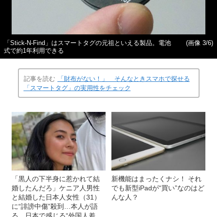
「Stick-N-Find」はスマートタグの元祖といえる製品。電池
(画像 3/6)
式で約1年利用できる
記事を読む
「財布がない！」 そんなときスマホで探せる
「スマートタグ」の実用性をチェック
「黒人の下半身に惹かれて結
新機能はまったくナシ！ それ
婚したんだろ」ケニア人男性
でも新型iPadが“買い”なのはど
と結婚した日本人女性（31）
んな人？
に“誹謗中傷”殺到…本人が語
る、日本で感じる“外国人差