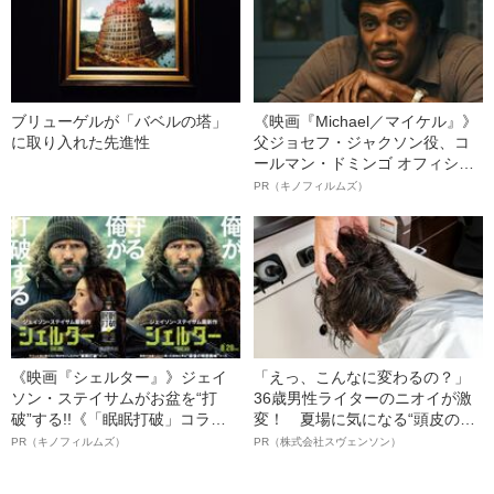
ブリューゲルが「バベルの塔」
《映画『Michael／マイケル』》
に取り入れた先進性
父ジョセフ・ジャクソン役、コ
ールマン・ドミンゴ オフィシャ
ルインタビュー“観客を魅了した
PR（キノフィルムズ）
名優、複雑な父親像への想いを
語る”《日本興収70億円突破》
《映画『シェルター』》ジェイ
「えっ、こんなに変わるの？」
ソン・ステイサムがお盆を“打
36歳男性ライターのニオイが激
破”する!!《「眠眠打破」コラ
変！ 夏場に気になる“頭皮のニ
ボ》
オイ”や“ベタつき”を解消す
PR（キノフィルムズ）
PR（株式会社スヴェンソン）
る、“ウィッグのスペシャリス
ト”が生み出した徹底ケアとは