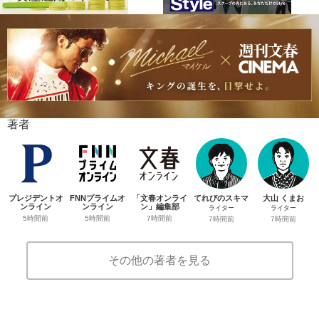
著者
プレジデントオ
FNNプライムオ
「文春オンライ
てれびのスキマ
大山 くまお
ンライン
ンライン
ン」編集部
ライター
ライター
5時間前
5時間前
7時間前
7時間前
7時間前
その他の著者を見る