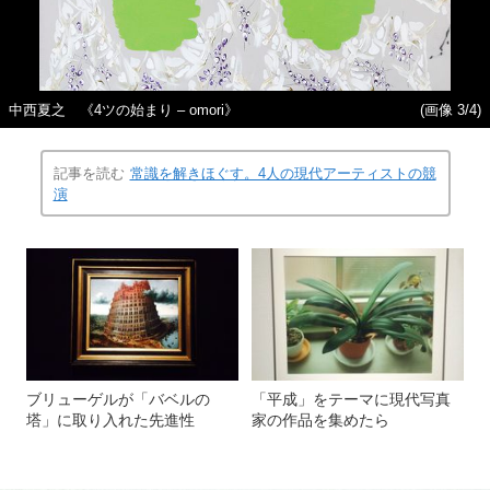
中西夏之 《4ツの始まり – omori》
(画像 3/4)
記事を読む
常識を解きほぐす。4人の現代アーティストの競
演
ブリューゲルが「バベルの
「平成」をテーマに現代写真
塔」に取り入れた先進性
家の作品を集めたら