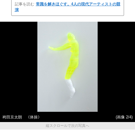
記事を読む
常識を解きほぐす。4人の現代アーティストの競
演
袴田京太朗 《体操》
(画像 2/4)
縦スクロールで次の写真へ