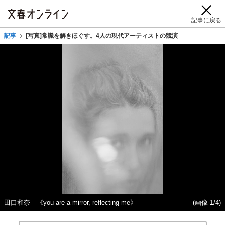
記事に戻る
記事
[写真]常識を解きほぐす。4人の現代アーティストの競演
田口和奈 《you are a mirror, reflecting me》
(画像 1/4)