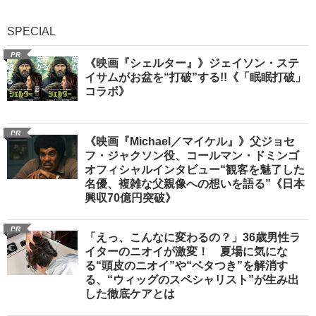
SPECIAL
PR
《映画『シェルター』》ジェイソン・ステ
イサムがお盆を“打破”する!!《「眠眠打破」
コラボ》
PR
《映画『Michael／マイケル』》父ジョセ
フ・ジャクソン役、コールマン・ドミンゴ
オフィシャルインタビュー“観客を魅了した
名優、複雑な父親像への想いを語る”《日本
興収70億円突破》
PR
「えっ、こんなに変わるの？」36歳男性ラ
イターのニオイが激変！ 夏場に気にな
る“頭皮のニオイ”や“ベタつき”を解消す
る、“ウィッグのスペシャリスト”が生み出
した徹底ケアとは