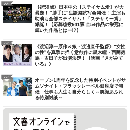
PR
《祝59歳》日本中の【ステイサム愛】が大
暴走！ “勝手に”生誕祭試写会開催！ 主演も
助演も全部ステイサム！「ステサミー賞」
爆誕！【応募総数941票 全54作品の栄冠に
輝いた作品とはー!?】
PR
《渡辺淳一原作＆娘・渡邉直子監督》“女性
の性”を真摯に描く意欲作に黒木瞳・西岡德
馬・吉田羊が出演決定！《映画『月がみて
いる』》
PR
オープン1周年を記念した特別イベントがサ
ムソナイト・ブラックレーベル銀座店で開
催 仕事も人生も自分らしく～笑顔あふれ
る特別対談～