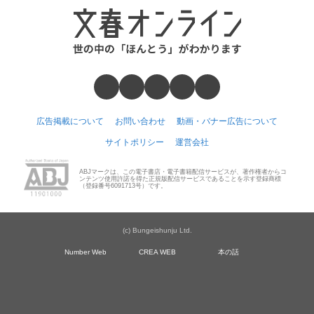
広告掲載について
お問い合わせ
動画・バナー広告について
サイトポリシー
運営会社
ABJマークは、この電子書店・電子書籍配信サービスが、著作権者からコ
ンテンツ使用許諾を得た正規版配信サービスであることを示す登録商標
（登録番号6091713号）です。
(c) Bungeishunju Ltd.
Number Web
CREA WEB
本の話