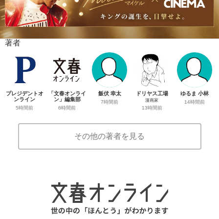
著者
プレジデントオ
「文春オンライ
飯伏 幸太
ドリヤス工場
ゆるま 小林
ンライン
ン」編集部
漫画家
7時間前
14時間前
5時間前
6時間前
13時間前
その他の著者を見る