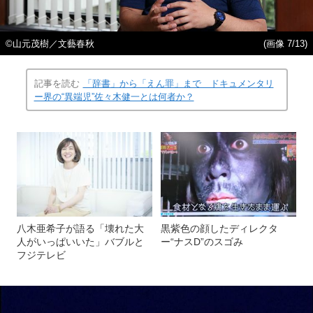
©山元茂樹／文藝春秋
(画像 7/13)
記事を読む
「辞書」から「えん罪」まで ドキュメンタリ
ー界の“異端児”佐々木健一とは何者か？
八木亜希子が語る「壊れた大
黒紫色の顔したディレクタ
人がいっぱいいた」バブルと
ー“ナスD”のスゴみ
フジテレビ