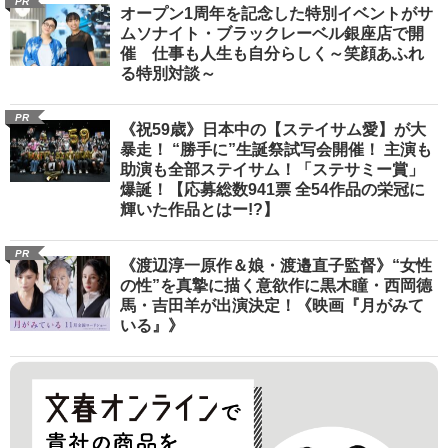
PR
オープン1周年を記念した特別イベントがサ
ムソナイト・ブラックレーベル銀座店で開
催 仕事も人生も自分らしく～笑顔あふれ
る特別対談～
PR
《祝59歳》日本中の【ステイサム愛】が大
暴走！ “勝手に”生誕祭試写会開催！ 主演も
助演も全部ステイサム！「ステサミー賞」
爆誕！【応募総数941票 全54作品の栄冠に
輝いた作品とはー!?】
PR
《渡辺淳一原作＆娘・渡邉直子監督》“女性
の性”を真摯に描く意欲作に黒木瞳・西岡德
馬・吉田羊が出演決定！《映画『月がみて
いる』》