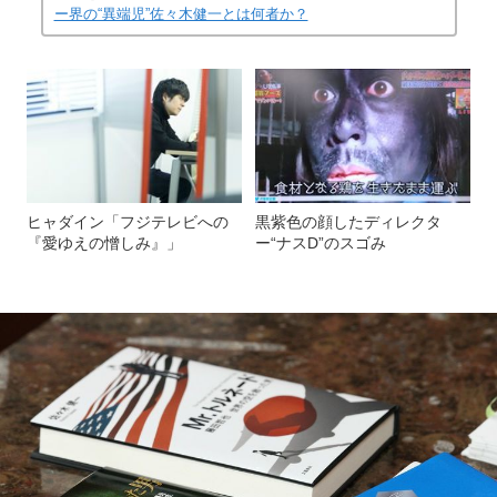
ー界の“異端児”佐々木健一とは何者か？
ヒャダイン「フジテレビへの
黒紫色の顔したディレクタ
『愛ゆえの憎しみ』」
ー“ナスD”のスゴみ