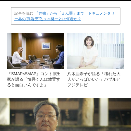
記事を読む
「辞書」から「えん罪」まで ドキュメンタリ
ー界の“異端児”佐々木健一とは何者か？
『SMAP×SMAP』コント演出
八木亜希子が語る「壊れた大
家が語る「慎吾くんは放置す
人がいっぱいいた」バブルと
ると面白いんですよ」
フジテレビ