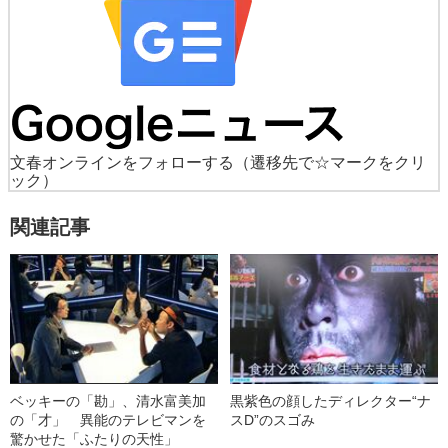
文春オンラインをフォローする
（遷移先で☆マークをクリ
ック）
関連記事
ベッキーの「勘」、清水富美加
黒紫色の顔したディレクター“ナ
の「才」 異能のテレビマンを
スD”のスゴみ
驚かせた「ふたりの天性」