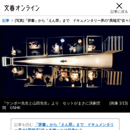
記事に戻る
記事
[写真]「辞書」から「えん罪」まで ドキュメンタリー界の“異端児”佐
『ケンボー先生と山田先生』より セットがまさに演劇空
(画像 1/13)
間 ©NHK
記事を読む
「辞書」から「えん罪」まで ドキュメンタリ