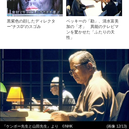
黒紫色の顔したディレクタ
ベッキーの「勘」、清水富美
ー“ナスD”のスゴみ
加の「才」 異能のテレビマ
ンを驚かせた「ふたりの天
性」
『ケンボー先生と山田先生』より ©NHK
(画像 12/13)