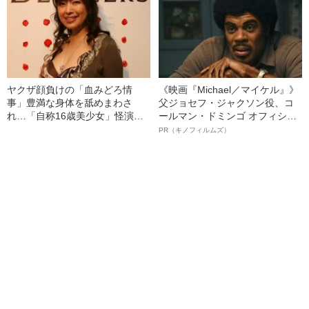
ヤクザ顔負けの「血みどろ情
《映画『Michael／マイケル』》
事」豊満な身体を舐めまわさ
父ジョセフ・ジャクソン役、コ
れ…「自称16歳美少女」怪演
ールマン・ドミンゴ オフィシャ
中、かたせ梨乃（69）の美しす
ルインタビュー“観客を魅了した
PR（キノフィルムズ）
ぎる“熟れ方”
名優、複雑な父親像への想いを
語る”《日本興収70億円突破》