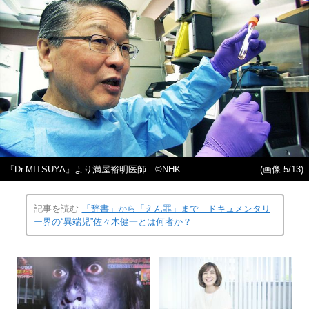
『Dr.MITSUYA』より満屋裕明医師 ©NHK
(画像 5/13)
記事を読む
「辞書」から「えん罪」まで ドキュメンタリ
ー界の“異端児”佐々木健一とは何者か？