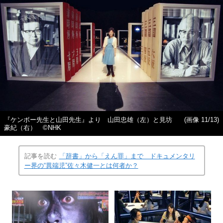
『ケンボー先生と山田先生』より 山田忠雄（左）と見坊
(画像 11/13)
豪紀（右） ©NHK
記事を読む
「辞書」から「えん罪」まで ドキュメンタリ
ー界の“異端児”佐々木健一とは何者か？