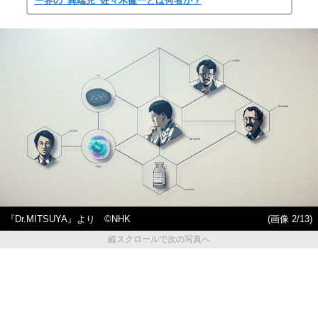
ー界の“異端児”佐々木健一とは何者か？
『Dr.MITSUYA』より ©NHK
(画像 2/13)
縦スクロールで次の写真へ