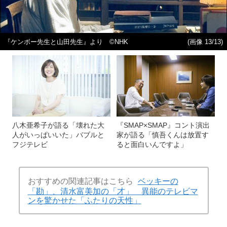
『ケンボー先生と山田先生』より ©NHK
(画像 13/13)
八木亜希子が語る「壊れた大
『SMAP×SMAP』コント演出
人がいっぱいいた」バブルと
家が語る「慎吾くんは放置す
フジテレビ
ると面白いんですよ」
おすすめの関連記事はこちら
ベッキーの
「勘」、清水富美加の「才」 異能のテレビマ
ンを驚かせた「ふたりの天性」