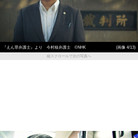
『えん罪弁護士』より 今村核弁護士 ©NHK
(画像 4/13)
縦スクロールで次の写真へ