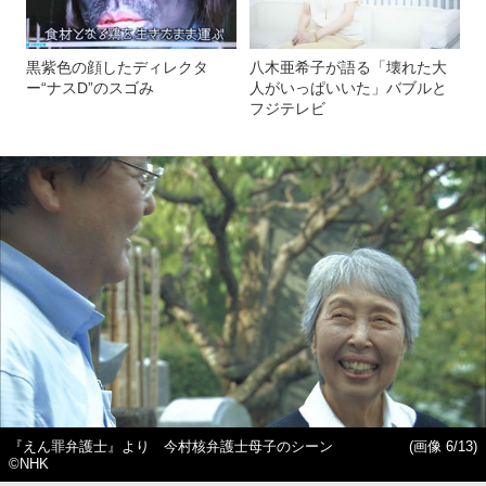
黒紫色の顔したディレクタ
八木亜希子が語る「壊れた大
ー“ナスD”のスゴみ
人がいっぱいいた」バブルと
フジテレビ
『えん罪弁護士』より 今村核弁護士母子のシーン
(画像 6/13)
©NHK