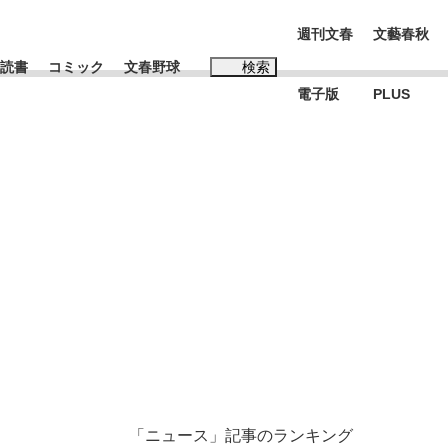
週刊文春
文藝春秋
読書
コミック
文春野球
検索
電子版
PLUS
インタビュー
読書
#松田聖子
む将棋
BC日本代表“敗戦”の真実 選手が明かす...
「ニュース」記事のランキング