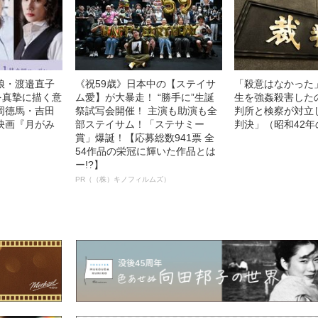
娘・渡邉直子
《祝59歳》日本中の【ステイサ
「殺意はなかった
を真摯に描く意
ム愛】が大暴走！ “勝手に”生誕
生を強姦殺害した
岡德馬・吉田
祭試写会開催！ 主演も助演も全
判所と検察が対立
映画『月がみ
部ステイサム！「ステサミー
判決」（昭和42年
賞」爆誕！【応募総数941票 全
54作品の栄冠に輝いた作品とは
ー!?】
PR（（株）キノフィルムズ）