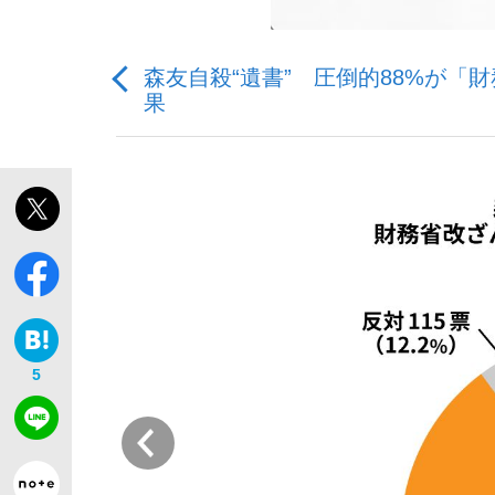
森友自殺“遺書” 圧倒的88%が
果
「敗因分析は一切聞かれなかった」侍ジャパン選
キングの誕生を、目撃せよ。
the Style
5
前
「目標達成できなかったからと言って…」サッ