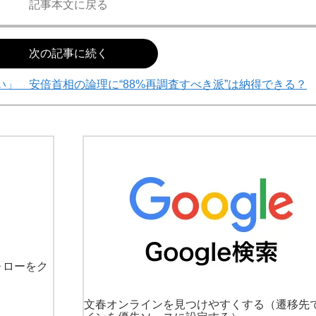
記事本文に戻る
次の記事に続く
い」 安倍首相の論理に“88%再調査すべき派”は納得できる？
ォローをク
文春オンラインを見つけやすくする
（遷移先