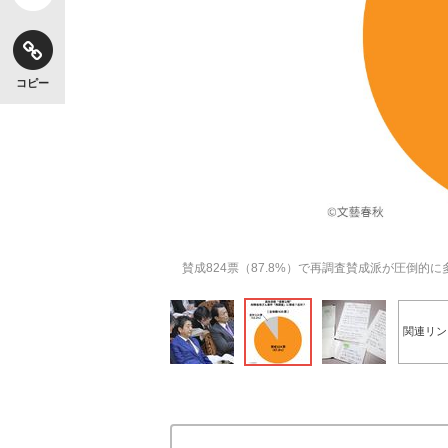
コピー
賛成824票（87.8%）で再調査賛成派が圧倒的に
関連リン