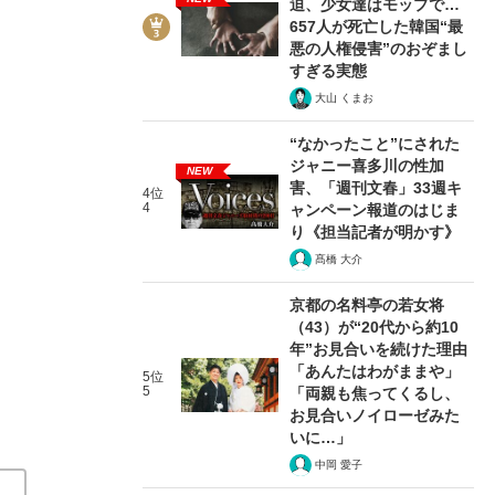
迫、少女達はモップで…
657人が死亡した韓国“最
悪の人権侵害”のおぞまし
すぎる実態
大山 くまお
“なかったこと”にされた
3/4
ジャニー喜多川の性加
NEW
害、「週刊文春」33週キ
4位
4
ャンペーン報道のはじま
り《担当記者が明かす》
髙橋 大介
京都の名料亭の若女将
（43）が“20代から約10
年”お見合いを続けた理由
「あんたはわがままや」
5位
5
「両親も焦ってくるし、
お見合いノイローゼみた
いに…」
中岡 愛子