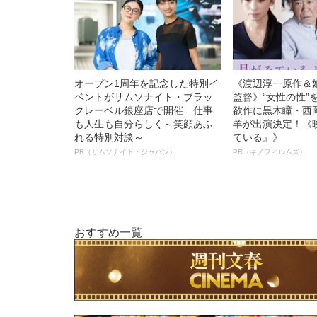
オープン1周年を記念した特別イ
《渡辺淳一原作＆
ベントがサムソナイト・ブラッ
監督》“女性の性”
クレーベル銀座店で開催 仕事
欲作に黒木瞳・西
も人生も自分らしく～笑顔あふ
羊が出演決定！《
れる特別対談～
ている』》
PR（サムソナイト・ジャパン）
PR（キノフィルムズ）
おすすめ一覧