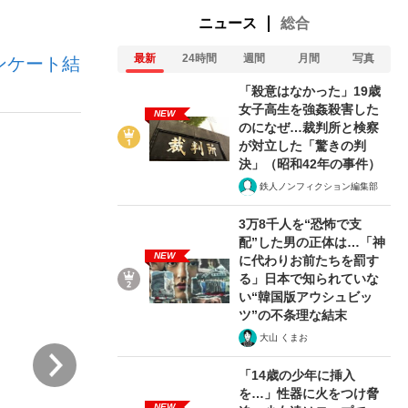
ニュース
総合
最新
24時間
週間
月間
写真
ンケート結
ない資産運用のすべて
「殺意はなかった」19歳
女子高生を強姦殺害した
NEW
のになぜ…裁判所と検察
が対立した「驚きの判
が悲しい」『北の国から』倉本聰氏（91...
決」（昭和42年の事件）
鉄人ノンフィクション編集部
3万8千人を“恐怖で支
配”した男の正体は…「神
NEW
に代わりお前たちを罰す
る」日本で知られていな
い“韓国版アウシュビッ
ツ”の不条理な結末
大山 くまお
次
「14歳の少年に挿入
を…」性器に火をつけ脅
NEW