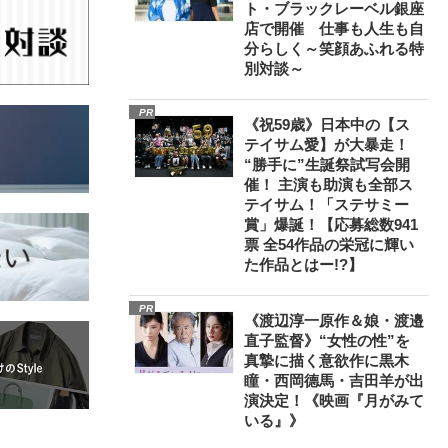
ト・ブラックレーベル銀座
店で開催 仕事も人生も自
分らしく～笑顔あふれる特
別対談～
PR
《祝59歳》日本中の【ス
テイサム愛】が大暴走！
“勝手に”生誕祭試写会開
催！ 主演も助演も全部ス
テイサム！「ステサミー
賞」爆誕！【応募総数941
票 全54作品の栄冠に輝い
た作品とはー!?】
PR
《渡辺淳一原作＆娘・渡邉
直子監督》“女性の性”を
真摯に描く意欲作に黒木
瞳・西岡德馬・吉田羊が出
演決定！《映画『月がみて
いる』》