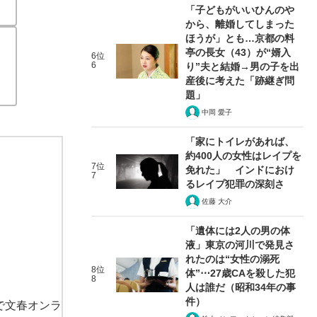
「子どもがいいひんのや
から、離婚してしまった
ほうが」とも…京都の料
亭の長女（43）が“婿入
6位
6
り”夫と結婚→男の子を出
産後に考えた「跡継ぎ問
題」
中岡 愛子
「家にトイレがあれば、
約400人の女性はレイプを
7位
免れた」 インドにおけ
7
るレイプ犯罪の深刻さ
佐藤 大介
「遺体には2人の男の体
液」東京の河川で発見さ
れたのは“女性の溺死
8位
体”⋯27歳CAを殺した犯
8
人は誰だ（昭和34年の事
件）
で文春オンラ