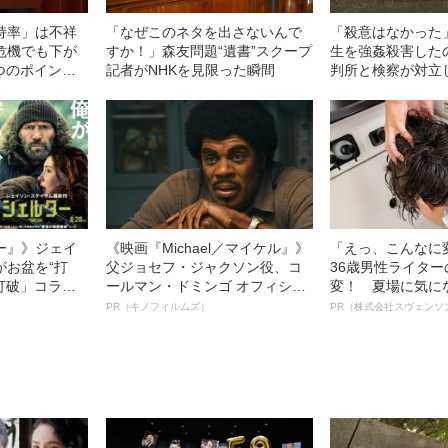
持率」は不祥
「なぜこのネタを出さないんで
「殺意はなかった
危機でも下が
すか！」森友問題“遺書”スクープ
生を強姦殺害した
つのポイン
記者がNHKを見限った瞬間
判所と検察が対立
判決」（昭和42年
ー』》ジェイ
《映画『Michael／マイケル』》
「えっ、こんなに
がお盆を“打
父ジョセフ・ジャクソン役、コ
36歳男性ライタ
眠打破」コラ
ールマン・ドミンゴ オフィシャ
変！ 夏場に気に
ルインタビュー“観客を魅了した
オイ”や“ベタつき
PR（キノフィルムズ）
PR（株式会社スヴェンソ
名優、複雑な父親像への想いを
る、“ウィッグの
語る”《日本興収70億円突破》
ト”が生み出した