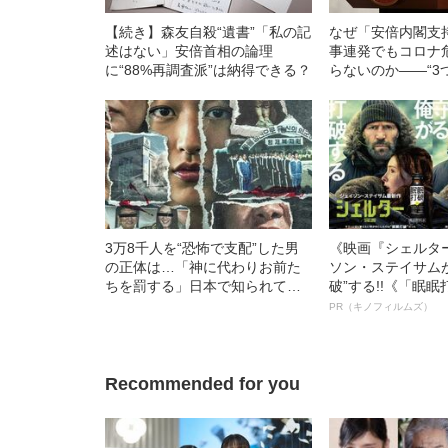
【続き】森友自殺“遺書”「私の記
なぜ「安倍内閣支
述はない」安倍首相の論理
事連発でもコロナ
に“88%再調査派”は納得できる？
らないのか――“3
ト”とは
3万8千人を“恐怖で支配”した男
《映画『シェルタ
の正体は…「神に代わりお前た
ソン・ステイサム
ちを罰する」日本で知られてい
破”する!!《「眠
ない“韓国版アウシュビッツ”の不
ボ》
PR（キノフィルムズ）
条理な結末
Recommended for you