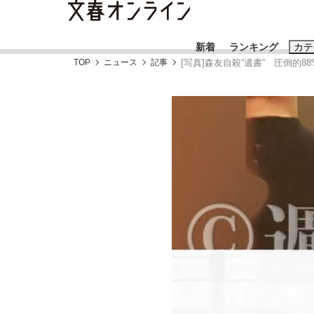
新着
ランキング
カテ
TOP
ニュース
記事
[写真]森友自殺“遺書” 圧倒
スクープ
ニュー
おすすめのキ
#藤田晋
#三
#玉木雄一郎
「90%は失敗する。でも…」本田圭佑が初め
終戦から81年