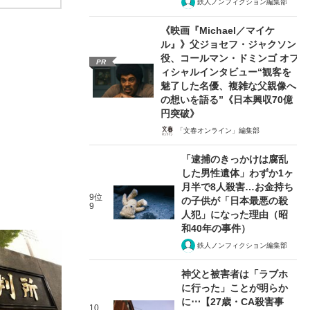
鉄人ノンフィクション編集部
《映画『Michael／マイケ
ル』》父ジョセフ・ジャクソン
役、コールマン・ドミンゴ オフ
PR
ィシャルインタビュー“観客を
魅了した名優、複雑な父親像へ
の想いを語る”《日本興収70億
円突破》
「文春オンライン」編集部
「逮捕のきっかけは腐乱
した男性遺体」わずか1ヶ
月半で8人殺害…お金持ち
9位
の子供が「日本最悪の殺
9
人犯」になった理由（昭
和40年の事件）
鉄人ノンフィクション編集部
神父と被害者は「ラブホ
に行った」ことが明らか
に⋯【27歳・CA殺害事
10