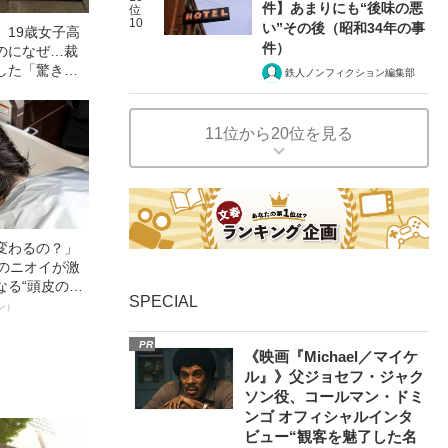
件】あまりにも“後味の悪
位
10
い”その後（昭和34年の事
」19歳女子高
件）
のになぜ…裁
した「驚きの
鉄人ノンフィクション編集部
の事件）
11位から20位を見る
変わるの？」
ーのニオイが激
なる“頭皮のニ
SPECIAL
”を解消す
ン）
スペシャリス
徹底ケアとは
PR
《映画『Michael／マイケ
ル』》父ジョセフ・ジャク
ソン役、コールマン・ドミ
ンゴ オフィシャルインタ
ビュー“観客を魅了した名