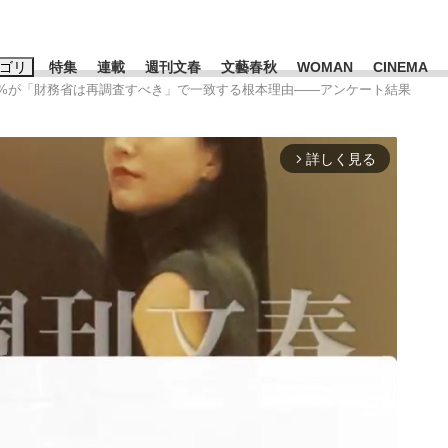
ゴリ
特集
連載
週刊文春
文藝春秋
WOMAN
CINEMA
的88%が「財務省は再調査すべき」で一致する根本理由――アンケート結果
キーワード入力
ス
エンタメ
ライフ
ビジネス
詳しく見る
arrow_forward_ios
ーワードタグ一覧
山凌輝
#高市早苗
#後藤真希
#森岡毅
#城彰二
#内田有紀
観る将棋、読
#亀和田武
て明かした日本代表監督に...
「最悪の空気のまま解散」W