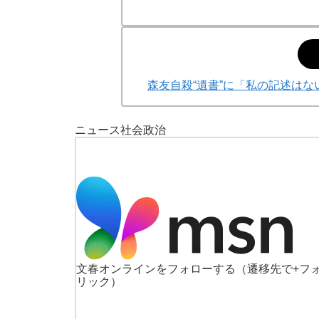
森友自殺“遺書”に「私の記述はな
ニュース
社会
政治
文春オンラインをフォローする
（遷移先で+フ
リック）