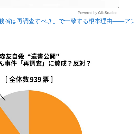
Powered by 
GliaStudios
「財務省は再調査すべき」で一致する根本理由――ア
いまさら聞け
Mute
手が証言した“NPB聞...
「クマが悪者扱いされているの
もっと見る
カー日本代表・森保一監督...