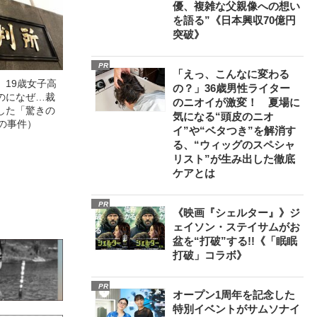
優、複雑な父親像への想い
を語る”《日本興収70億円
突破》
PR
「えっ、こんなに変わる
」19歳女子高
の？」36歳男性ライター
のになぜ…裁
のニオイが激変！ 夏場に
した「驚きの
気になる“頭皮のニオ
の事件）
イ”や“ベタつき”を解消す
る、“ウィッグのスペシャ
リスト”が生み出した徹底
ケアとは
PR
《映画『シェルター』》ジ
ェイソン・ステイサムがお
盆を“打破”する!!《「眠眠
打破」コラボ》
PR
オープン1周年を記念した
特別イベントがサムソナイ