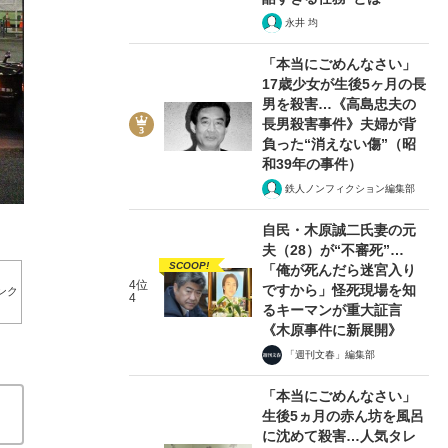
永井 均
「本当にごめんなさい」
17歳少女が生後5ヶ月の長
男を殺害…《高島忠夫の
長男殺害事件》夫婦が背
6/10
負った“消えない傷”（昭
和39年の事件）
鉄人ノンフィクション編集部
自民・木原誠二氏妻の元
夫（28）が“不審死”…
SCOOP!
「俺が死んだら迷宮入り
4位
ですから」怪死現場を知
ンク
4
るキーマンが重大証言
《木原事件に新展開》
「週刊文春」編集部
「本当にごめんなさい」
生後5ヵ月の赤ん坊を風呂
に沈めて殺害…人気タレ