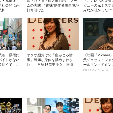
コ・風俗通
知られざる「個人撮影AV」ブー
「元カレへの復讐
「社会的に死
ムの実態 “古株”制作者兼男優が
ビューの元ミス学
恐怖
打ち明けた
みなが明かした”
歴”と“父への告知”
渋谷・原宿に
ヤクザ顔負けの「血みどろ情
《映画『Michae
バイトがない
事」豊満な身体を舐めまわさ
父ジョセフ・ジャ
超長くて」
れ…「自称16歳美少女」怪演
ールマン・ドミン
中、かたせ梨乃（69）の美しす
ルインタビュー“
PR（キノフィルムズ）
ぎる“熟れ方”
名優、複雑な父親
語る”《日本興収7