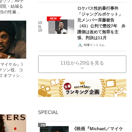
はウソ」AVデ
習院・結城る
ロケバス性的暴行事件
本当の性遍
「ジャングルポケット」
NEW
元メンバー斉藤被告
10
（43）公判で懲役7年 弁
位
10
護側は改めて無罪を主
張、判決は11月
時事ドットコム
11位から20位を見る
l／マイケル』》
クソン役、コ
ゴ オフィシャ
観客を魅了した
像への想いを
0億円突破》
SPECIAL
PR
《映画『Michael／マイケ