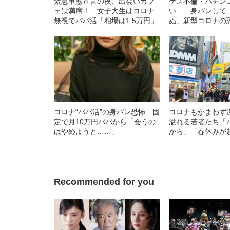
緊急事態宣言の夜、出会いカフ
ゲス不倫・パチン
ェは満席！ 女子大生はコロナ
い……身バレして
無視でパパ活「相場は1.5万円」
ぬ」新型コロナの
コロナ“パパ活”の身バレ恐怖 固
コロナもかまわず
定で月10万円パパから「会うの
溢れる若者たち「
はやめようと……」
から」「春休みが
「免疫あるし」
Recommended for you