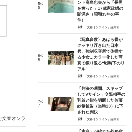
ント高島忠夫から「長男
5位
5
を奪った」17歳家政婦の
闇深さ（昭和39年の事
件）
「文春オンライン」編集部
〈写真多数〉あばら骨が
クッキリ浮き出た日本
兵、強制収容所で体操す
6位
る少女…カラー化した写
6
真で振り返る“戦時下のリ
アル”
「文春オンライン」編集部
「判決の瞬間、スキップ
してVサイン」交際相手の
乳首と指を切断した佐藤
7位
7
紗希被告（当時23）に下
された判決
で文春オンラ
「文春オンライン」編集部
「本命」が破れた外務省