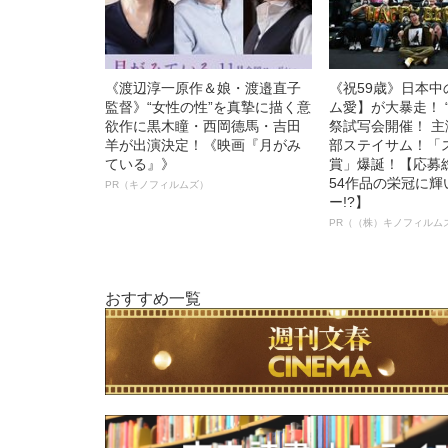
《渡辺淳一原作＆娘・渡邉直子
《祝59歳》日本
監督》“女性の性”を真摯に描く意
ム愛】が大暴走！ 
欲作に黒木瞳・西岡德馬・吉田
祭試写会開催！ 
羊が出演決定！《映画『月がみ
部ステイサム！「
ている』》
賞」爆誕！【応募総
54作品の栄冠に
PR（キノフィルムズ）
ー!?】
PR（（株）キノフィルム
おすすめ一覧