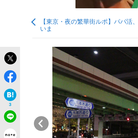
【東京・夜の繁華街ルポ】パパ活、
いま
「敗因分析は一切聞かれなかった」侍ジャパン選
キングの誕生を、目撃せよ。
the Style
3
前
「目標達成できなかったからと言って…」サッ