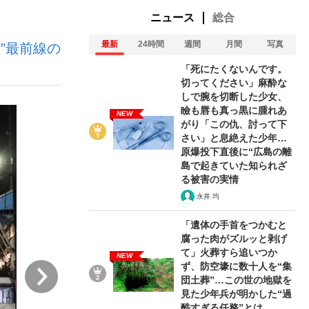
ニュース
総合
最新
24時間
週間
月間
写真
”最前線の
ない資産運用のすべて
「死にたくないんです。
切ってください」麻酔な
しで腕を切断した少女、
瞼も唇も真っ黒に腫れあ
NEW
が悲しい」『北の国から』倉本聰氏（91...
がり「この仇、討って下
さい」と息絶えた少年…
原爆投下直後に“広島の離
島で起きていた知られざ
る被害の実情
永井 均
「遺体の手首をつかむと
腐った肉がズルッと剥げ
て」火葬すら追いつか
NEW
ず、防空壕に数十人を“集
次
団土葬”…この世の地獄を
見た少年兵が明かした“過
酷すぎる任務”とは