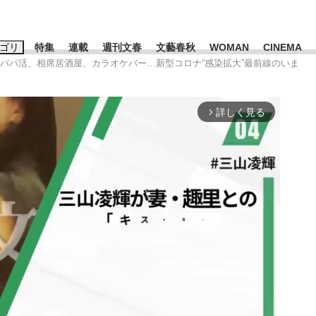
ゴリ
特集
連載
週刊文春
文藝春秋
WOMAN
CINEMA
】パパ活、相席居酒屋、カラオケバー…新型コロナ“感染拡大”最前線のいま
キーワード入力
ス
エンタメ
ライフ
ビジネス
詳しく見る
arrow_forward_ios
ーワードタグ一覧
山凌輝
#高市早苗
#後藤真希
#森岡毅
#城彰二
#内田有紀
観る将棋、読
#亀和田武
て明かした日本代表監督に...
「最悪の空気のまま解散」W