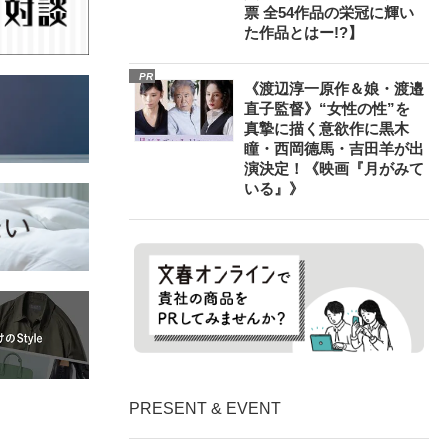
票 全54作品の栄冠に輝い
た作品とはー!?】
PR
《渡辺淳一原作＆娘・渡邉
直子監督》“女性の性”を
真摯に描く意欲作に黒木
瞳・西岡德馬・吉田羊が出
演決定！《映画『月がみて
いる』》
PRESENT & EVENT