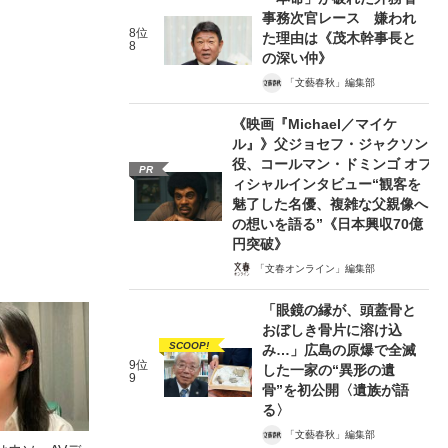
事務次官レース 嫌われ
8位
た理由は《茂木幹事長と
8
の深い仲》
「文藝春秋」編集部
《映画『Michael／マイケ
ル』》父ジョセフ・ジャクソン
役、コールマン・ドミンゴ オフ
PR
ィシャルインタビュー“観客を
魅了した名優、複雑な父親像へ
の想いを語る”《日本興収70億
円突破》
「文春オンライン」編集部
「眼鏡の縁が、頭蓋骨と
おぼしき骨片に溶け込
SCOOP!
み…」広島の原爆で全滅
9位
した一家の“異形の遺
9
骨”を初公開〈遺族が語
る〉
「文藝春秋」編集部