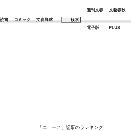
週刊文春
文藝春秋
読書
コミック
文春野球
検索
電子版
PLUS
インタビュー
読書
#松田聖子
む将棋
BC日本代表“敗戦”の真実 選手が明かす...
「ニュース」記事のランキング