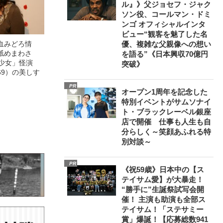
ル』》父ジョセフ・ジャク
ソン役、コールマン・ドミ
ンゴ オフィシャルインタ
ビュー“観客を魅了した名
血みどろ情
優、複雑な父親像への想い
舐めまわさ
を語る”《日本興収70億円
美少女」怪演
突破》
69）の美しす
PR
オープン1周年を記念した
特別イベントがサムソナイ
ト・ブラックレーベル銀座
店で開催 仕事も人生も自
分らしく～笑顔あふれる特
別対談～
PR
《祝59歳》日本中の【ス
テイサム愛】が大暴走！
“勝手に”生誕祭試写会開
催！ 主演も助演も全部ス
テイサム！「ステサミー
賞」爆誕！【応募総数941