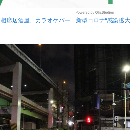
Powered by 
GliaStudios
相席居酒屋、カラオケバー…新型コロナ“感染拡大
いまさら聞け
Mute
手が証言した“NPB聞...
「クマが悪者扱いされているの
もっと見る
カー日本代表・森保一監督...