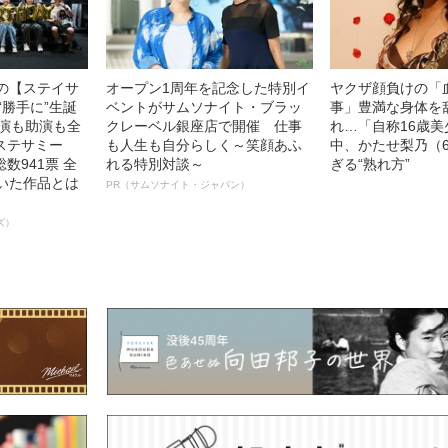
中の【ステイサ
オープン1周年を記念した特別イ
ヤクザ顔負けの「
“勝手に”生誕
ベントがサムソナイト・ブラッ
事」豊満な身体を
主演も助演も全
クレーベル銀座店で開催 仕事
れ…「自称16歳
ステサミー
も人生も自分らしく～笑顔あふ
中、かたせ梨乃（
数941票 全
れる特別対談～
ぎる“熟れ方”
輝いた作品とは
PR（サムソナイト・ジャパン）
ズ）