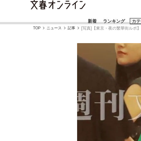
新着
ランキング
カテ
TOP
ニュース
記事
[写真]【東京・夜の繁華街ルポ
スクープ
ニュー
おすすめのキ
#藤田晋
#三
#玉木雄一郎
「90%は失敗する。でも…」本田圭佑が初め
終戦から81年