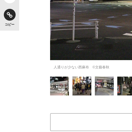
コピー
人通りが少ない西麻布 ©文藝春秋