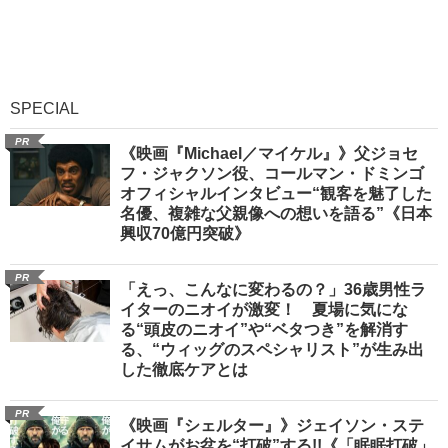
SPECIAL
PR
《映画『Michael／マイケル』》父ジョセ
フ・ジャクソン役、コールマン・ドミンゴ
オフィシャルインタビュー“観客を魅了した
名優、複雑な父親像への想いを語る”《日本
興収70億円突破》
PR
「えっ、こんなに変わるの？」36歳男性ラ
イターのニオイが激変！ 夏場に気にな
る“頭皮のニオイ”や“ベタつき”を解消す
る、“ウィッグのスペシャリスト”が生み出
した徹底ケアとは
PR
《映画『シェルター』》ジェイソン・ステ
イサムがお盆を“打破”する!!《「眠眠打破」