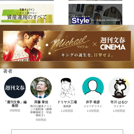
著者
「週刊文春」編
斉藤 章佳
ドリヤス工場
井手 裕彦
市川 はるひ
集部
西川口榎本クリニ
漫画家
ジャーナリスト
ライター
ック副院長（精神
5時間前
11時間前
11時間前
12時間前
保健福祉士・社会
福祉士）
5時間前