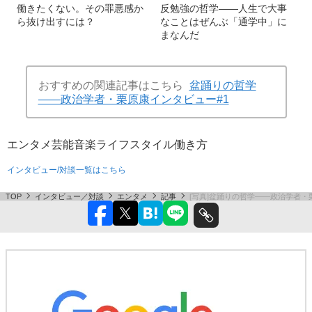
働きたくない。その罪悪感か
反勉強の哲学――人生で大事
ら抜け出すには？
なことはぜんぶ「通学中」に
まなんだ
おすすめの関連記事はこちら
盆踊りの哲学
――政治学者・栗原康インタビュー#1
エンタメ
芸能
音楽
ライフスタイル
働き方
インタビュー/対談一覧はこちら
TOP
インタビュー／対談
エンタメ
記事
[写真]盆踊りの哲学――政治学者・