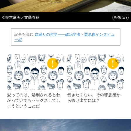
©榎本麻美／文藝春秋
(画像 3/7)
記事を読む
盆踊りの哲学――政治学者・栗原康インタビュ
ー#2
愛ってのは、処刑されるとわ
働きたくない。その罪悪感か
かっていてもセックスしてし
ら抜け出すには？
まうということだ