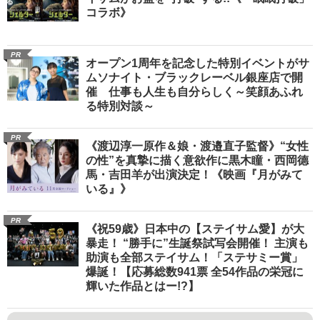
コラボ》
PR
オープン1周年を記念した特別イベントがサ
ムソナイト・ブラックレーベル銀座店で開
催 仕事も人生も自分らしく～笑顔あふれ
る特別対談～
PR
《渡辺淳一原作＆娘・渡邉直子監督》“女性
の性”を真摯に描く意欲作に黒木瞳・西岡德
馬・吉田羊が出演決定！《映画『月がみて
いる』》
PR
《祝59歳》日本中の【ステイサム愛】が大
暴走！ “勝手に”生誕祭試写会開催！ 主演も
助演も全部ステイサム！「ステサミー賞」
爆誕！【応募総数941票 全54作品の栄冠に
輝いた作品とはー!?】