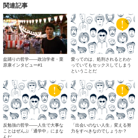
関連記事
盆踊りの哲学――政治学者・栗
愛ってのは、処刑されるとわか
原康インタビュー#1
っていてもセックスしてしまう
ということだ
反勉強の哲学――人生で大事な
「出会いのない人生」変える努
ことはぜんぶ「通学中」にまな
力をすべきなのでしょうか？
んだ