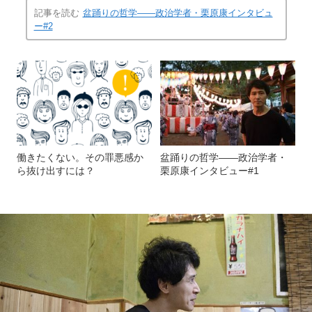
記事を読む
盆踊りの哲学――政治学者・栗原康インタビュ
ー#2
働きたくない。その罪悪感か
盆踊りの哲学――政治学者・
ら抜け出すには？
栗原康インタビュー#1