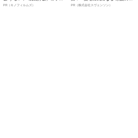
ボ》
オイ”や“ベタつき”を解消す
PR（キノフィルムズ）
PR（株式会社スヴェンソン）
る、“ウィッグのスペシャリス
ト”が生み出した徹底ケアとは