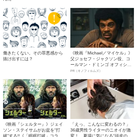
働きたくない。その罪悪感から
《映画『Michael／マイケル』》
抜け出すには？
父ジョセフ・ジャクソン役、コ
ールマン・ドミンゴ オフィシャ
ルインタビュー“観客を魅了した
PR（キノフィルムズ）
名優、複雑な父親像への想いを
語る”《日本興収70億円突破》
《映画『シェルター』》ジェイ
「えっ、こんなに変わるの？」
ソン・ステイサムがお盆を“打
36歳男性ライターのニオイが激
破”する!!《「眠眠打破」コラ
変！ 夏場に気になる“頭皮のニ