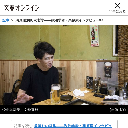
記事に戻る
記事
[写真]盆踊りの哲学――政治学者・栗原康インタビュー#2
©榎本麻美／文藝春秋
(画像 1/7)
記事を読む
盆踊りの哲学――政治学者・栗原康インタビュ