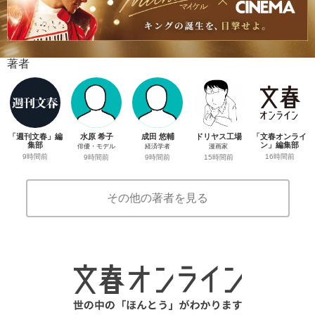
著者
「週刊文春」編
水原 希子
成田 悠輔
ドリヤス工場
「文春オンライ
集部
ン」編集部
俳優・モデル
経済学者
漫画家
9時間前
16時間前
9時間前
9時間前
15時間前
その他の著者を見る