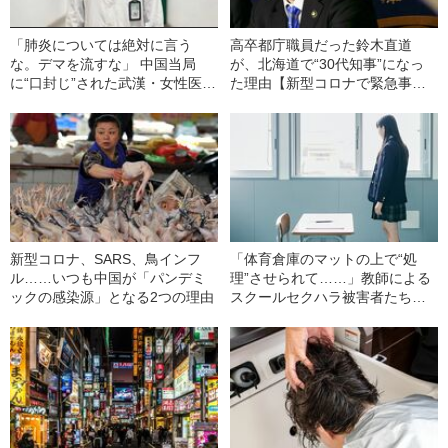
「肺炎については絶対に言う
高卒都庁職員だった鈴木直道
な。デマを流すな」 中国当局
が、北海道で“30代知事”になっ
に“口封じ”された武漢・女性医師
た理由【新型コロナで緊急事態
の悲痛な証言
宣言】――文藝春秋特選記事
新型コロナ、SARS、鳥インフ
「体育倉庫のマットの上で“処
ル……いつも中国が「パンデミ
理”させられて……」教師による
ックの感染源」となる2つの理由
スクールセクハラ被害者たちが
声をあげた！