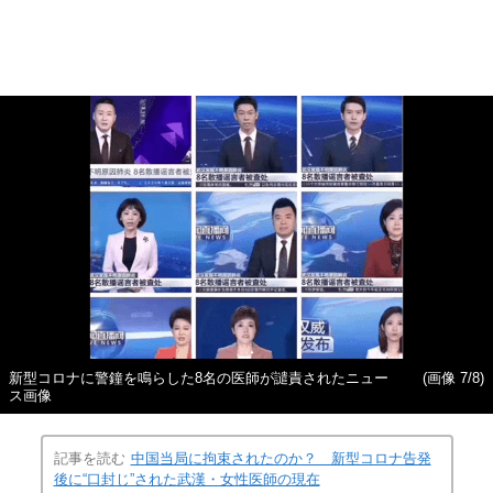
新型コロナに警鐘を鳴らした8名の医師が譴責されたニュー
(画像 7/8)
ス画像
記事を読む
中国当局に拘束されたのか？ 新型コロナ告発
後に“口封じ”された武漢・女性医師の現在