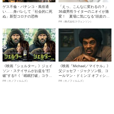
ゲス不倫・パチンコ・風俗通
「えっ、こんなに変わるの？」
い……身バレして「社会的に死
36歳男性ライターのニオイが激
ぬ」新型コロナの恐怖
変！ 夏場に気になる“頭皮のニ
オイ”や“ベタつき”を解消す
PR（株式会社スヴェンソン）
る、“ウィッグのスペシャリス
ト”が生み出した徹底ケアとは
《映画『シェルター』》ジェイ
《映画『Michael／マイケル』》
ソン・ステイサムがお盆を“打
父ジョセフ・ジャクソン役、コ
破”する!!《「眠眠打破」コラ
ールマン・ドミンゴ オフィシャ
ボ》
ルインタビュー“観客を魅了した
PR（キノフィルムズ）
PR（キノフィルムズ）
名優、複雑な父親像への想いを
語る”《日本興収70億円突破》