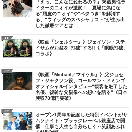
「えっ、こんなに変わるの？」36歳男性ラ
イターのニオイが激変！ 夏場に気にな
る“頭皮のニオイ”や“ベタつき”を解消す
る、“ウィッグのスペシャリスト”が生み出
した徹底ケアとは
PR
《映画『シェルター』》ジェイソン・ステ
イサムがお盆を“打破”する!!《「眠眠打破」
コラボ》
PR
《映画『Michael／マイケル』》父ジョセ
フ・ジャクソン役、コールマン・ドミンゴ
オフィシャルインタビュー“観客を魅了した
名優、複雑な父親像への想いを語る”《日本
興収70億円突破》
PR
オープン1周年を記念した特別イベントがサ
ムソナイト・ブラックレーベル銀座店で開
催 仕事も人生も自分らしく～笑顔あふれ