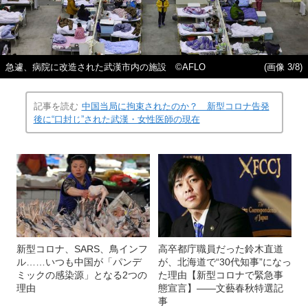
急遽、病院に改造された武漢市内の施設 ©AFLO
(画像 3/8)
記事を読む
中国当局に拘束されたのか？ 新型コロナ告発
後に“口封じ”された武漢・女性医師の現在
新型コロナ、SARS、鳥インフ
高卒都庁職員だった鈴木直道
ル……いつも中国が「パンデ
が、北海道で“30代知事”になっ
ミックの感染源」となる2つの
た理由【新型コロナで緊急事
理由
態宣言】――文藝春秋特選記
事