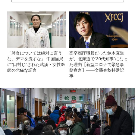
「肺炎については絶対に言う
高卒都庁職員だった鈴木直道
な。デマを流すな」 中国当局
が、北海道で“30代知事”になっ
に“口封じ”された武漢・女性医
た理由【新型コロナで緊急事
師の悲痛な証言
態宣言】――文藝春秋特選記
事