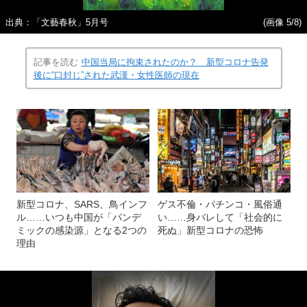
出典：「文藝春秋」5月号
(画像 5/8)
記事を読む
中国当局に拘束されたのか？ 新型コロナ告発
後に“口封じ”された武漢・女性医師の現在
新型コロナ、SARS、鳥インフ
ゲス不倫・パチンコ・風俗通
ル……いつも中国が「パンデ
い……身バレして「社会的に
ミックの感染源」となる2つの
死ぬ」新型コロナの恐怖
理由