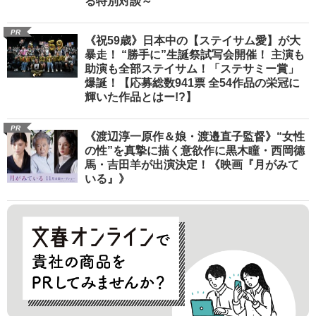
る特別対談～
PR
《祝59歳》日本中の【ステイサム愛】が大
暴走！ “勝手に”生誕祭試写会開催！ 主演も
助演も全部ステイサム！「ステサミー賞」
爆誕！【応募総数941票 全54作品の栄冠に
輝いた作品とはー!?】
PR
《渡辺淳一原作＆娘・渡邉直子監督》“女性
の性”を真摯に描く意欲作に黒木瞳・西岡德
馬・吉田羊が出演決定！《映画『月がみて
いる』》