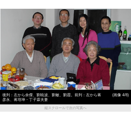
後列：左から余傑、劉暁波、劉敏、劉霞。前列：左から蒋
(画像 4/8)
彦永、蒋培坤・丁子霖夫妻
縦スクロールで次の写真へ