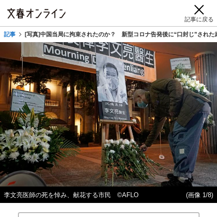
記事に戻る
記事
[写真]中国当局に拘束されたのか？ 新型コロナ告発後に“口封じ”され
李文亮医師の死を悼み、献花する市民 ©AFLO
(画像 1/8)