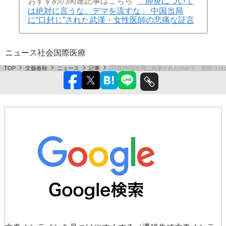
おすすめの関連記事はこちら
「肺炎について
は絶対に言うな。デマを流すな」 中国当局
に“口封じ”された武漢・女性医師の悲痛な証言
ニュース
社会
国際
医療
TOP
文藝春秋
ニュース
記事
[写真]中国当局に拘束されたのか？ 新型コロ