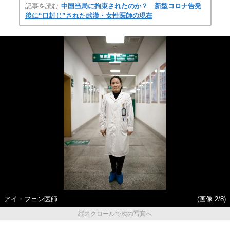
記事を読む
中国当局に拘束されたのか？ 新型コロナ告発
後に“口封じ”された武漢・女性医師の現在
アイ・フェン医師
(画像 2/8)
縦スクロールで次の写真へ