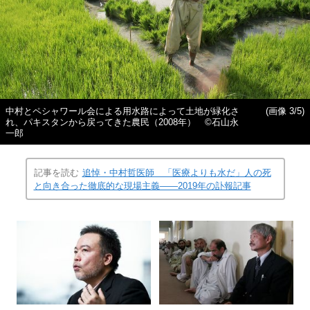
中村とペシャワール会による用水路によって土地が緑化さ
(画像 3/5)
れ、パキスタンから戻ってきた農民（2008年） ©石山永
一郎
記事を読む
追悼・中村哲医師 「医療よりも水だ」人の死
と向き合った徹底的な現場主義――2019年の訃報記事