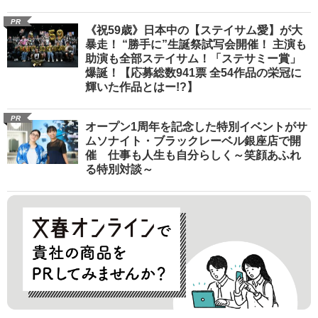
PR
《祝59歳》日本中の【ステイサム愛】が大
暴走！ “勝手に”生誕祭試写会開催！ 主演も
助演も全部ステイサム！「ステサミー賞」
爆誕！【応募総数941票 全54作品の栄冠に
輝いた作品とはー!?】
PR
オープン1周年を記念した特別イベントがサ
ムソナイト・ブラックレーベル銀座店で開
催 仕事も人生も自分らしく～笑顔あふれ
る特別対談～