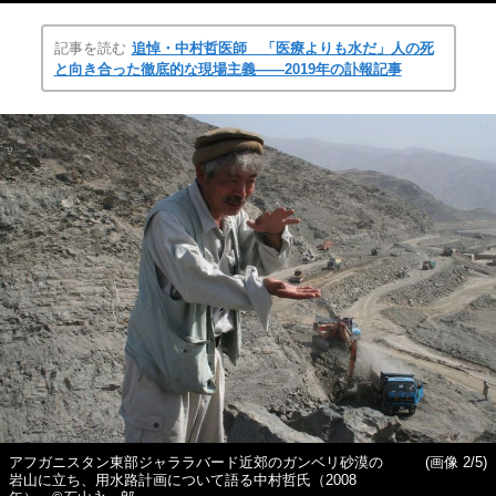
記事を読む
追悼・中村哲医師 「医療よりも水だ」人の死
と向き合った徹底的な現場主義――2019年の訃報記事
アフガニスタン東部ジャララバード近郊のガンベリ砂漠の
(画像 2/5)
岩山に立ち、用水路計画について語る中村哲氏（2008