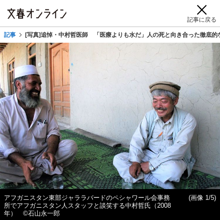
記事に戻る
記事
[写真]追悼・中村哲医師 「医療よりも水だ」人の死と向き合った徹底的な
アフガニスタン東部ジャララバードのペシャワール会事務
(画像 1/5)
所でアフガニスタン人スタッフと談笑する中村哲氏（2008
年） ©石山永一郎