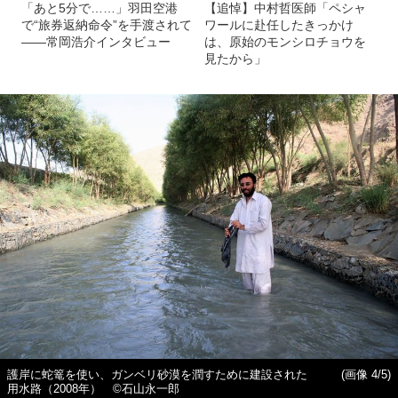
「あと5分で……」羽田空港
【追悼】中村哲医師「ペシャ
で“旅券返納命令”を手渡されて
ワールに赴任したきっかけ
――常岡浩介インタビュー
は、原始のモンシロチョウを
見たから」
護岸に蛇篭を使い、ガンベリ砂漠を潤すために建設された
(画像 4/5)
用水路（2008年） ©石山永一郎