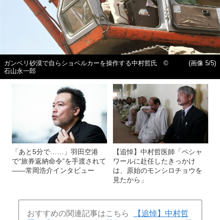
ガンベリ砂漠で自らショベルカーを操作する中村哲氏 ©
(画像 5/5)
石山永一郎
「あと5分で……」羽田空港
【追悼】中村哲医師「ペシャ
で“旅券返納命令”を手渡されて
ワールに赴任したきっかけ
――常岡浩介インタビュー
は、原始のモンシロチョウを
見たから」
おすすめの関連記事はこちら
【追悼】中村哲