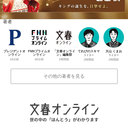
著者
プレジデントオ
FNNプライムオ
「文春オンライ
てれびのスキマ
大山 くまお
ンライン
ンライン
ン」編集部
ライター
ライター
18分前
48分前
1時間前
2時間前
2時間前
その他の著者を見る