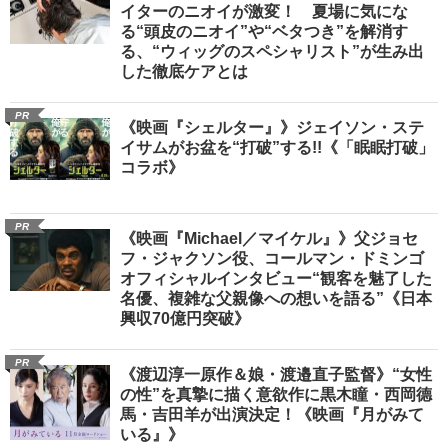
イターのニオイが激変！ 夏場に気にな
る“頭皮のニオイ”や“ベタつき”を解消す
る、“ウィッグのスペシャリスト”が生み出
した徹底ケアとは
PR
《映画『シェルター』》ジェイソン・ステ
イサムがお盆を“打破”する!!《「眠眠打破」
コラボ》
PR
《映画『Michael／マイケル』》父ジョセ
フ・ジャクソン役、コールマン・ドミンゴ
オフィシャルインタビュー“観客を魅了した
名優、複雑な父親像への想いを語る”《日本
興収70億円突破》
PR
《渡辺淳一原作＆娘・渡邉直子監督》“女性
の性”を真摯に描く意欲作に黒木瞳・西岡德
馬・吉田羊が出演決定！《映画『月がみて
いる』》