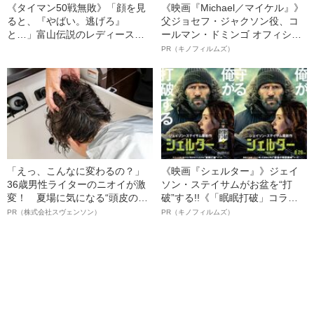
《タイマン50戦無敗》「顔を見
《映画『Michael／マイケル』》
ると、『やばい。逃げろ』
父ジョセフ・ジャクソン役、コ
と…」富山伝説のレディース初
ールマン・ドミンゴ オフィシャ
代総長（36）が語る、ギャルサ
ルインタビュー“観客を魅了した
PR（キノフィルムズ）
ー制圧と朝までのバイク暴走
名優、複雑な父親像への想いを
語る”《日本興収70億円突破》
「えっ、こんなに変わるの？」
《映画『シェルター』》ジェイ
36歳男性ライターのニオイが激
ソン・ステイサムがお盆を“打
変！ 夏場に気になる“頭皮のニ
破”する!!《「眠眠打破」コラ
オイ”や“ベタつき”を解消す
ボ》
PR（株式会社スヴェンソン）
PR（キノフィルムズ）
る、“ウィッグのスペシャリス
ト”が生み出した徹底ケアとは