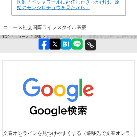
医師「ペシャワールに赴任したきっかけは、原
始のモンシロチョウを見たから」
ニュース
社会
国際
ライフスタイル
医療
TOP
ニュース
記事
[写真]追悼・中村哲医師 「医療よりも水だ」人の死と向き
文春オンラインを見つけやすくする
（遷移先で文春オンラ