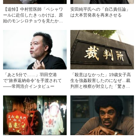
【追悼】中村哲医師「ペシャワ
安田純平氏への「自己責任論」
ールに赴任したきっかけは、原
は大本営発表を再来させる
始のモンシロチョウを見たか
ら」
「あと5分で……」羽田空港
「殺意はなかった」19歳女子高
で“旅券返納命令”を手渡されて
生を強姦殺害したのになぜ…裁
――常岡浩介インタビュー
判所と検察が対立した「驚きの
判決」（昭和42年の事件）