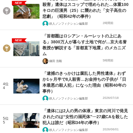
NEW
殺害」遺体はスコップで埋められた…体重100
キロの巨漢男（25）に襲われた「女子高生の
悲劇」（昭和42年の事件）
2時間前
鉄人ノンフィクション編集部
「首都圏はロシアン・ルーレットの上にあ
NEW
る」3800万人が暮らす土地で何が…京大名誉
教授が解説する「首都直下地震」のメカニズ
ム
5時間前
鎌田 浩毅
「逮捕のきっかけは腐乱した男性遺体」わず
か1ヶ月半で8人殺害…お金持ちの子供が「日
4位
本最悪の殺人犯」になった理由（昭和40年の
4
事件）
2026/07/18
鉄人ノンフィクション編集部
「遺体には2人の男の体液」東京の河川で発見
されたのは“女性の溺死体”⋯27歳CAを殺した
5位
5
犯人は誰だ（昭和34年の事件）
2026/06/01
鉄人ノンフィクション編集部