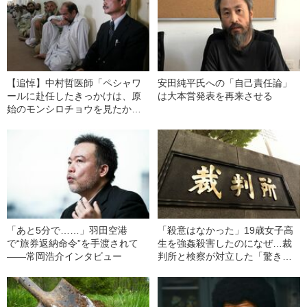
【追悼】中村哲医師「ペシャワ
安田純平氏への「自己責任論」
ールに赴任したきっかけは、原
は大本営発表を再来させる
始のモンシロチョウを見たか
ら」
「あと5分で……」羽田空港
「殺意はなかった」19歳女子高
で“旅券返納命令”を手渡されて
生を強姦殺害したのになぜ…裁
――常岡浩介インタビュー
判所と検察が対立した「驚きの
判決」（昭和42年の事件）