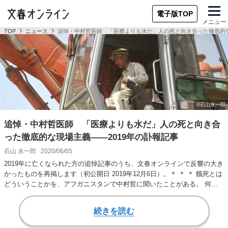
電子版TOP
メニュー
TOP
ニュース
追悼・中村哲医師 「医療よりも水だ」人の死と向き合った徹底的な
追悼・中村哲医師 「医療よりも水だ」人の死と向き合
った徹底的な現場主義――2019年の訃報記事
石山 永一郎
2020/06/05
2019年に亡くなられた方の追悼記事のうち、文春オンラインで反響の大き
かったものを再掲します（初公開日 2019年12月6日）。＊ ＊ ＊ 餓死とは
どういうことかを、アフガニスタンで中村哲に聞いたことがある。 何週
間…
続きを読む