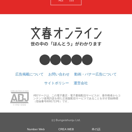
広告掲載について
お問い合わせ
動画・バナー広告について
サイトポリシー
運営会社
ABJマークは、この電子書店・電子書籍配信サービスが、著作権者からコ
ンテンツ使用許諾を得た正規版配信サービスであることを示す登録商標
（登録番号6091713号）です。
(c) Bungeishunju Ltd.
Number Web
CREA WEB
本の話