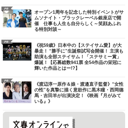
PR
オープン1周年を記念した特別イベントがサ
ムソナイト・ブラックレーベル銀座店で開
催 仕事も人生も自分らしく～笑顔あふれ
る特別対談～
PR
《祝59歳》日本中の【ステイサム愛】が大
暴走！ “勝手に”生誕祭試写会開催！ 主演も
助演も全部ステイサム！「ステサミー賞」
爆誕！【応募総数941票 全54作品の栄冠に
輝いた作品とはー!?】
PR
《渡辺淳一原作＆娘・渡邉直子監督》“女性
の性”を真摯に描く意欲作に黒木瞳・西岡德
馬・吉田羊が出演決定！《映画『月がみて
いる』》