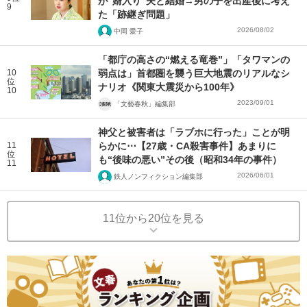
が“婿入り”夫と結婚→男の子を出産後に考え
9
た「跡継ぎ問題」
2026/08/02
中岡 愛子
「都庁の高さの“燃える竜巻”」「タワマンの
10
弱点は」首都圏を襲う巨大地震のリアルなシ
位
ナリオ《関東大震災から100年》
10
2023/09/01
「文藝春秋」編集部
神父と被害者は「ラブホに行った」ことが明
11
らかに⋯【27歳・CA殺害事件】あまりに
位
も“後味の悪い”その後（昭和34年の事件）
11
2026/06/01
鉄人ノンフィクション編集部
11位から20位を見る