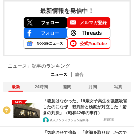
最新情報を発信中！
フォロー
メルマガ登録
フォロー
公式YouTube
Googleニュース
「ニュース」記事のランキング
ニュース
総合
最新
24時間
週間
月間
写真
「殺意はなかった」19歳女子高生を強姦殺害
NEW
したのになぜ…裁判所と検察が対立した「驚
きの判決」（昭和42年の事件）
2時間前
鉄人ノンフィクション編集部
「気絶させて強姦」「意識を取り戻したので