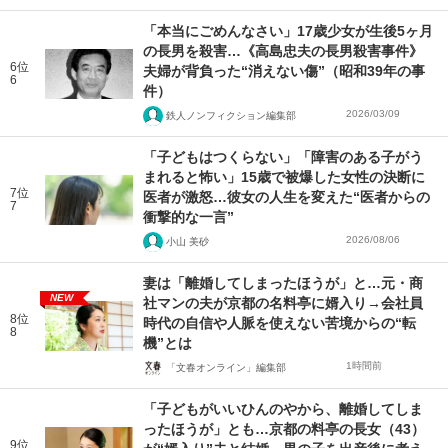
「本当にごめんなさい」17歳少女が生後5ヶ月
の長男を殺害…《高島忠夫の長男殺害事件》
6位
夫婦が背負った“消えない傷”（昭和39年の事
6
件）
2026/03/09
鉄人ノンフィクション編集部
「子どもはつくらない」「障害のある子がう
まれると怖い」15歳で被爆した女性の決断に
7位
医者が激怒…彼女の人生を変えた“医者からの
7
衝撃的な一言”
2026/08/06
小山 美砂
妻は「離婚してしまったほうが」と…元・商
NEW
社マンの夫が京都の名料亭に婿入り→会社員
8位
時代の自信や人脈を使えない苦境からの“転
8
機”とは
1時間前
「文春オンライン」編集部
「子どもがいいひんのやから、離婚してしま
ったほうが」とも…京都の料亭の長女（43）
9位