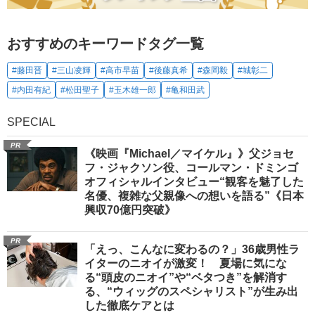
おすすめのキーワードタグ一覧
#藤田晋
#三山凌輝
#高市早苗
#後藤真希
#森岡毅
#城彰二
#内田有紀
#松田聖子
#玉木雄一郎
#亀和田武
SPECIAL
PR
《映画『Michael／マイケル』》父ジョセ
フ・ジャクソン役、コールマン・ドミンゴ
オフィシャルインタビュー“観客を魅了した
名優、複雑な父親像への想いを語る”《日本
興収70億円突破》
PR
「えっ、こんなに変わるの？」36歳男性ラ
イターのニオイが激変！ 夏場に気にな
る“頭皮のニオイ”や“ベタつき”を解消す
る、“ウィッグのスペシャリスト”が生み出
した徹底ケアとは