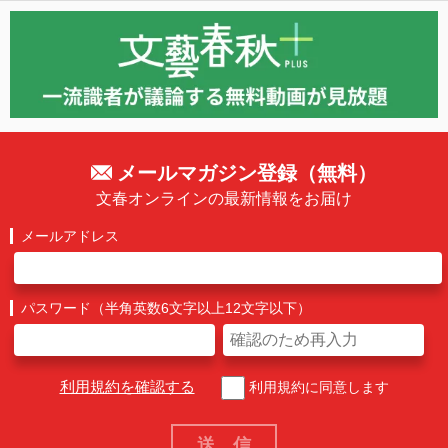
メールマガジン登録（無料）
文春オンラインの最新情報をお届け
メールアドレス
パスワード（半角英数6文字以上12文字以下）
利用規約を確認する
利用規約に同意します