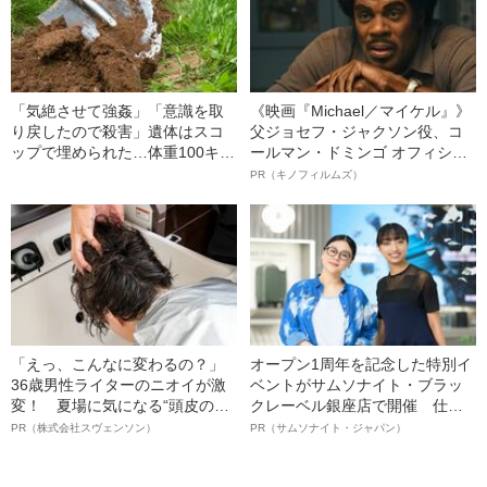
「気絶させて強姦」「意識を取
《映画『Michael／マイケル』》
り戻したので殺害」遺体はスコ
父ジョセフ・ジャクソン役、コ
ップで埋められた…体重100キロ
ールマン・ドミンゴ オフィシャ
の巨漢男（25）に襲われた「女
ルインタビュー“観客を魅了した
PR（キノフィルムズ）
子高生の悲劇」（昭和42年の事
名優、複雑な父親像への想いを
件）
語る”《日本興収70億円突破》
「えっ、こんなに変わるの？」
オープン1周年を記念した特別イ
36歳男性ライターのニオイが激
ベントがサムソナイト・ブラッ
変！ 夏場に気になる“頭皮のニ
クレーベル銀座店で開催 仕事
オイ”や“ベタつき”を解消す
も人生も自分らしく～笑顔あふ
PR（株式会社スヴェンソン）
PR（サムソナイト・ジャパン）
る、“ウィッグのスペシャリス
れる特別対談～
ト”が生み出した徹底ケアとは