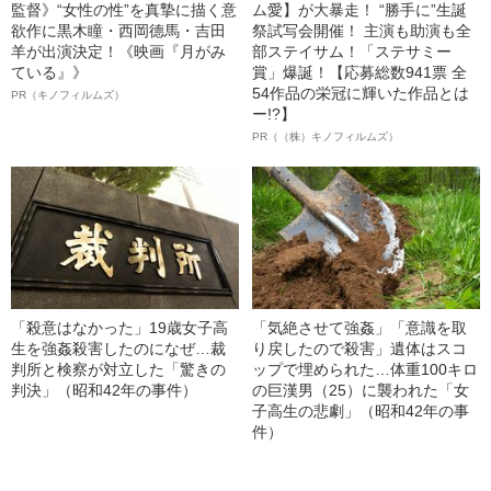
監督》“女性の性”を真摯に描く意
ム愛】が大暴走！ “勝手に”生誕
欲作に黒木瞳・西岡德馬・吉田
祭試写会開催！ 主演も助演も全
羊が出演決定！《映画『月がみ
部ステイサム！「ステサミー
ている』》
賞」爆誕！【応募総数941票 全
54作品の栄冠に輝いた作品とは
PR（キノフィルムズ）
ー!?】
PR（（株）キノフィルムズ）
「殺意はなかった」19歳女子高
「気絶させて強姦」「意識を取
生を強姦殺害したのになぜ…裁
り戻したので殺害」遺体はスコ
判所と検察が対立した「驚きの
ップで埋められた…体重100キロ
判決」（昭和42年の事件）
の巨漢男（25）に襲われた「女
子高生の悲劇」（昭和42年の事
件）