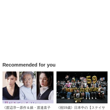
Recommended for you
《渡辺淳一原作＆娘・渡邉直子
《祝59歳》日本中の【ステイサ