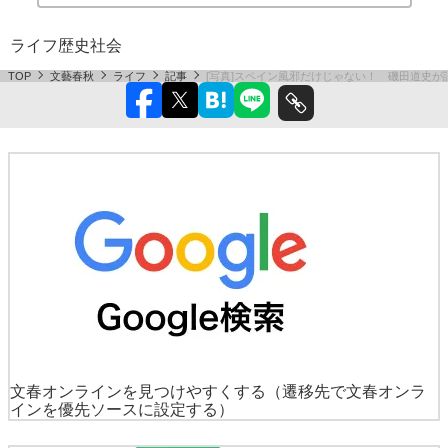
ライフ
歴史
社会
TOP
文藝春秋
ライフ
記事
[写真]スペイン風邪だけじゃない！ 磯田道史が語
文春オンラインを見つけやすくする
（遷移先で文春オンラ
インを優先ソースに設定する）