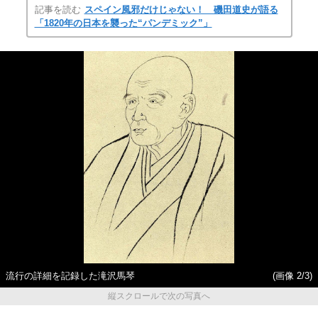
記事を読む
スペイン風邪だけじゃない！ 磯田道史が語る
「1820年の日本を襲った“パンデミック”」
流行の詳細を記録した滝沢馬琴
(画像 2/3)
縦スクロールで次の写真へ