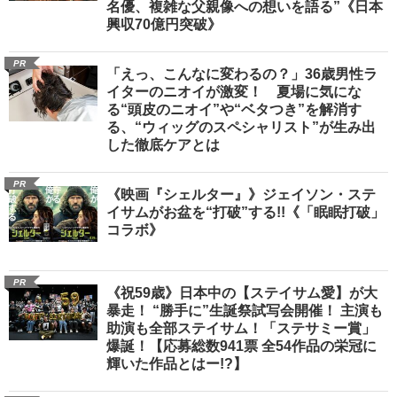
名優、複雑な父親像への想いを語る”《日本
興収70億円突破》
PR
「えっ、こんなに変わるの？」36歳男性ラ
イターのニオイが激変！ 夏場に気にな
る“頭皮のニオイ”や“ベタつき”を解消す
る、“ウィッグのスペシャリスト”が生み出
した徹底ケアとは
PR
《映画『シェルター』》ジェイソン・ステ
イサムがお盆を“打破”する!!《「眠眠打破」
コラボ》
PR
《祝59歳》日本中の【ステイサム愛】が大
暴走！ “勝手に”生誕祭試写会開催！ 主演も
助演も全部ステイサム！「ステサミー賞」
爆誕！【応募総数941票 全54作品の栄冠に
輝いた作品とはー!?】