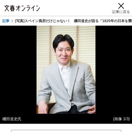
記事に戻る
記事
[写真]スペイン風邪だけじゃない！ 磯田道史が語る「1820年の日本を襲
磯田道史氏
(画像 1/3)