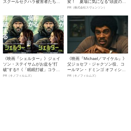
スクールセクハラ被害者たちが
変！ 夏場に気になる“頭皮のニ
声をあげた！
オイ”や“ベタつき”を解消す
PR（株式会社スヴェンソン）
る、“ウィッグのスペシャリス
ト”が生み出した徹底ケアとは
《映画『シェルター』》ジェイ
《映画『Michael／マイケル』》
ソン・ステイサムがお盆を“打
父ジョセフ・ジャクソン役、コ
破”する!!《「眠眠打破」コラ
ールマン・ドミンゴ オフィシャ
ボ》
ルインタビュー“観客を魅了した
PR（キノフィルムズ）
PR（キノフィルムズ）
名優、複雑な父親像への想いを
語る”《日本興収70億円突破》