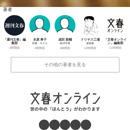
著者
「週刊文春」編
水原 希子
成田 悠輔
ドリヤス工場
「文春オンライ
集部
ン」編集部
俳優・モデル
経済学者
漫画家
4時間前
11時間前
4時間前
4時間前
10時間前
その他の著者を見る