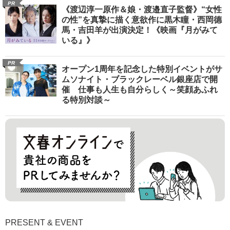
PR
《渡辺淳一原作＆娘・渡邉直子監督》“女性
の性”を真摯に描く意欲作に黒木瞳・西岡德
馬・吉田羊が出演決定！《映画『月がみて
いる』》
PR
オープン1周年を記念した特別イベントがサ
ムソナイト・ブラックレーベル銀座店で開
催 仕事も人生も自分らしく～笑顔あふれ
る特別対談～
PRESENT & EVENT