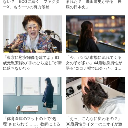
ない？ BCGに続く「ファクタ
まれた？ 磯田道史が語る「疫
ーX」もう一つの有力候補
病の日本史」
「東京に慰安婦像を建てよ」91
「今、パパ活市場に流れてくる
歳元慰安婦の“手のひら返し”が腑
女の子が多い」44歳独身男性が
に落ちないワケ
語る“コロナ禍で出会った、1回5
万円の女子大生”
「体育倉庫のマットの上で“処
「えっ、こんなに変わるの？」
理”させられて……」教師による
36歳男性ライターのニオイが激