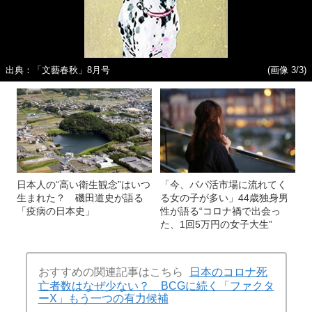
出典：「文藝春秋」8月号
(画像 3/3)
日本人の“高い衛生観念”はいつ
「今、パパ活市場に流れてく
生まれた？ 磯田道史が語る
る女の子が多い」44歳独身男
「疫病の日本史」
性が語る“コロナ禍で出会っ
た、1回5万円の女子大生”
おすすめの関連記事はこちら
日本のコロナ死
亡者数はなぜ少ない？ BCGに続く「ファクタ
ーX」もう一つの有力候補