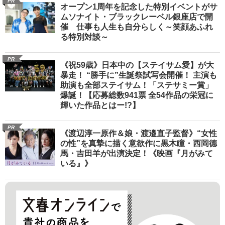
PR
オープン1周年を記念した特別イベントがサ
ムソナイト・ブラックレーベル銀座店で開
催 仕事も人生も自分らしく～笑顔あふれ
る特別対談～
PR
《祝59歳》日本中の【ステイサム愛】が大
暴走！ “勝手に”生誕祭試写会開催！ 主演も
助演も全部ステイサム！「ステサミー賞」
爆誕！【応募総数941票 全54作品の栄冠に
輝いた作品とはー!?】
PR
《渡辺淳一原作＆娘・渡邉直子監督》“女性
の性”を真摯に描く意欲作に黒木瞳・西岡德
馬・吉田羊が出演決定！《映画『月がみて
いる』》