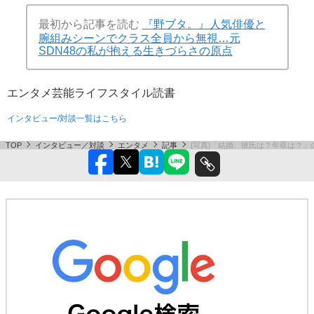
最初から記事を読む
『野ブタ。』人気俳優と
腕組みシーンでクラス全員から無視…元
SDN48の私が抱える生きづらさの原点
エンタメ
芸能
ライフスタイル
読書
インタビュー/対談一覧はこちら
TOP
インタビュー／対談
エンタメ
記事
[写真]「結婚、彼氏は？年収は？」