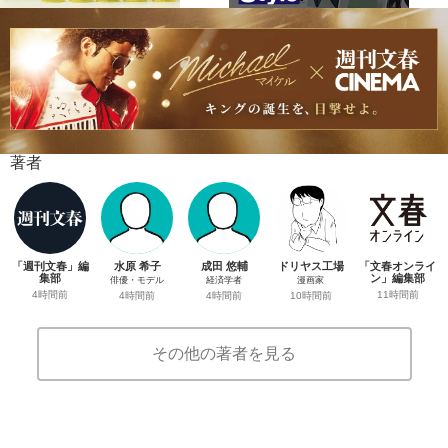
著者
「週刊文春」編
水原 希子
成田 悠輔
ドリヤス工場
「文春オンライ
集部
ン」編集部
俳優・モデル
経済学者
漫画家
4時間前
11時間前
4時間前
4時間前
10時間前
その他の著者を見る