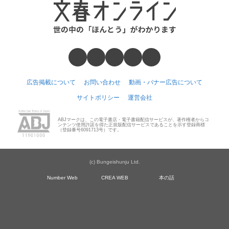
広告掲載について
お問い合わせ
動画・バナー広告について
サイトポリシー
運営会社
ABJマークは、この電子書店・電子書籍配信サービスが、著作権者からコ
ンテンツ使用許諾を得た正規版配信サービスであることを示す登録商標
（登録番号6091713号）です。
(c) Bungeishunju Ltd.
Number Web
CREA WEB
本の話