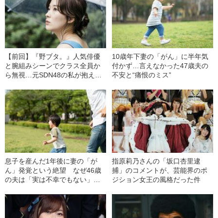
【前回】『野ブタ。』人気俳優
10歳年下妻の「がん」に半年気
と腕組みシーンでクラス全員か
付かず…言えなかった47歳夫の
ら無視…元SDN48の私が抱える
不安と“痛恨のミス”
生きづらさの原点
息子を産んだ1年後に妻の「が
指原莉乃さんの「坂口杏里逮
ん」発覚という絶望 なぜ46歳
捕」のコメントが、芸能界のポ
の夫は「実は不幸でもない」と
ジション女王の風格だった件
思えたのか？