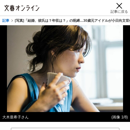
記事に戻る
記事
[写真]「結婚、彼氏は？年収は？」の呪縛…30歳元アイドルが小日向文世
大木亜希子さん
(画像 1/8)