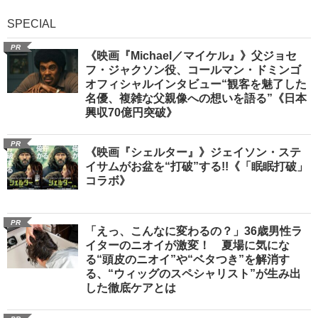
SPECIAL
PR
《映画『Michael／マイケル』》父ジョセ
フ・ジャクソン役、コールマン・ドミンゴ
オフィシャルインタビュー“観客を魅了した
名優、複雑な父親像への想いを語る”《日本
興収70億円突破》
PR
《映画『シェルター』》ジェイソン・ステ
イサムがお盆を“打破”する!!《「眠眠打破」
コラボ》
PR
「えっ、こんなに変わるの？」36歳男性ラ
イターのニオイが激変！ 夏場に気にな
る“頭皮のニオイ”や“ベタつき”を解消す
る、“ウィッグのスペシャリスト”が生み出
した徹底ケアとは