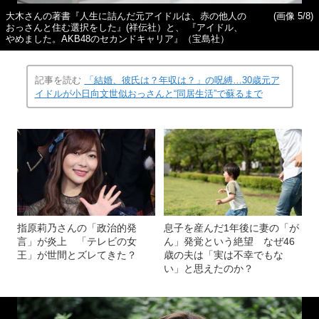
大木さんの著書『人生に詰んだ元アイドルは、赤の他人の
(画像 5/8)
おっさんと住む選択をした』(祥伝社）と、 『アイドル、
やめました。AKB48のセカンドキャリア』（宝島社）
記事を読む
「結婚、彼氏は？年収は？」の呪縛…30歳元ア
イドルが小日向文世似おっさんと“同居生活”で蘇るまで
指原莉乃さんの「政治的発
息子を産んだ1年後に妻の「が
言」が炎上 「テレビの女
ん」発覚という絶望 なぜ46
王」が世間とズレてきた？
歳の夫は「実は不幸でもな
い」と思えたのか？