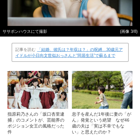
ササポンハウスにて撮影
(画像 3/8)
記事を読む
「結婚、彼氏は？年収は？」の呪縛…30歳元ア
イドルが小日向文世似おっさんと“同居生活”で蘇るまで
指原莉乃さんの「坂口杏里逮
息子を産んだ1年後に妻の「が
捕」のコメントが、芸能界の
ん」発覚という絶望 なぜ46
ポジション女王の風格だった
歳の夫は「実は不幸でもな
件
い」と思えたのか？