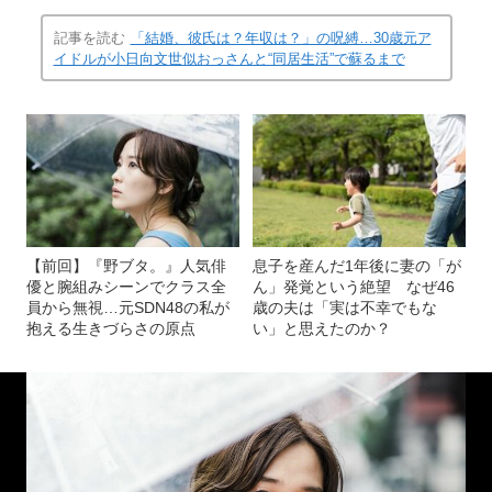
記事を読む
「結婚、彼氏は？年収は？」の呪縛…30歳元ア
イドルが小日向文世似おっさんと“同居生活”で蘇るまで
【前回】『野ブタ。』人気俳
息子を産んだ1年後に妻の「が
優と腕組みシーンでクラス全
ん」発覚という絶望 なぜ46
員から無視…元SDN48の私が
歳の夫は「実は不幸でもな
抱える生きづらさの原点
い」と思えたのか？