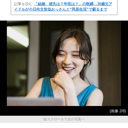
記事を読む
「結婚、彼氏は？年収は？」の呪縛…30歳元ア
イドルが小日向文世似おっさんと“同居生活”で蘇るまで
(画像 2/8)
縦スクロールで次の写真へ