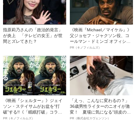
指原莉乃さんの「政治的発言」
《映画『Michael／マイケル』》
が炎上 「テレビの女王」が世
父ジョセフ・ジャクソン役、コ
間とズレてきた？
ールマン・ドミンゴ オフィシャ
ルインタビュー“観客を魅了した
PR（キノフィルムズ）
名優、複雑な父親像への想いを
語る”《日本興収70億円突破》
《映画『シェルター』》ジェイ
「えっ、こんなに変わるの？」
ソン・ステイサムがお盆を“打
36歳男性ライターのニオイが激
破”する!!《「眠眠打破」コラ
変！ 夏場に気になる“頭皮のニ
ボ》
オイ”や“ベタつき”を解消す
PR（キノフィルムズ）
PR（株式会社スヴェンソン）
る、“ウィッグのスペシャリス
ト”が生み出した徹底ケアとは