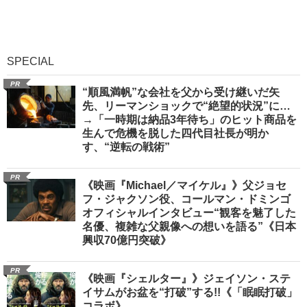
SPECIAL
PR
“順風満帆”な会社を父から受け継いだ矢
先、リーマンショックで“絶望的状況”に…
→「一時期は納品3年待ち」のヒット商品を
生んで危機を脱した四代目社長が明か
す、“逆転の戦術”
PR
《映画『Michael／マイケル』》父ジョセ
フ・ジャクソン役、コールマン・ドミンゴ
オフィシャルインタビュー“観客を魅了した
名優、複雑な父親像への想いを語る”《日本
興収70億円突破》
PR
《映画『シェルター』》ジェイソン・ステ
イサムがお盆を“打破”する!!《「眠眠打破」
コラボ》