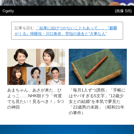
©getty
(画像 5/6)
記事を読む
「結果に結びつかないこともあって…」『麒麟
がくる』帰蝶役・川口春奈、苦悩の過去と“大事な人”
あまちゃん、あさが来た、ひ
「毎月1人ずつ誘拐」「手帳に
よっこ……NHK朝ドラ「何度
はヤバすぎる5文字」“12歳少
でも見たい！見るべき！」5つ
女との結婚”を本気で夢見た
の神回
「22歳男の末路」（昭和21年
の事件）