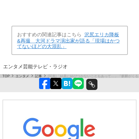
おすすめの関連記事はこちら
沢尻エリカ降板
&再撮 大河ドラマ演出家が語る「現場はかつ
てないほどの大混乱」
エンタメ
芸能
テレビ・ラジオ
TOP
エンタメ
記事
[写真]「結果に結びつかないこともあって…」『麒麟がくる