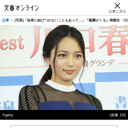
記事に戻る
記事
[写真]「結果に結びつかないこともあって…」『麒麟がくる』帰蝶役・川
©getty
(画像 1/6)