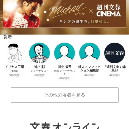
著者
ドリヤス工場
池上 彰
川北 省吾
鉄人ノンフィク
「週刊文春」編
ション編集部
集部
漫画家
ジャーナリスト
国際ジャーナリス
ト
4時間前
4時間前
3時間前
4時間前
4時間前
その他の著者を見る