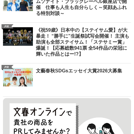
ムソナイト・ブラックレーベル銀座店で開
催 仕事も人生も自分らしく～笑顔あふれ
る特別対談～
PR
《祝59歳》日本中の【ステイサム愛】が大
暴走！ “勝手に”生誕祭試写会開催！ 主演も
助演も全部ステイサム！「ステサミー賞」
爆誕！【応募総数941票 全54作品の栄冠に
輝いた作品とはー!?】
PR
文藝春秋SDGsエッセイ大賞2026大募集