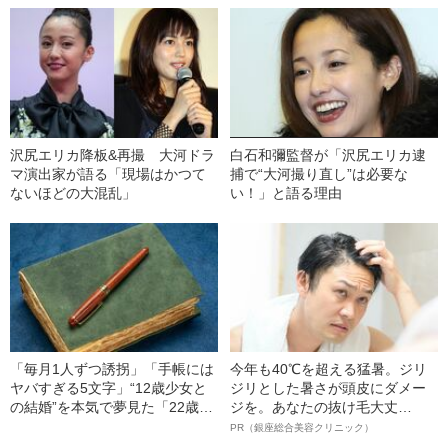
沢尻エリカ降板&再撮 大河ドラ
白石和彌監督が「沢尻エリカ逮
マ演出家が語る「現場はかつて
捕で“大河撮り直し”は必要な
ないほどの大混乱」
い！」と語る理由
「毎月1人ずつ誘拐」「手帳には
今年も40℃を超える猛暑。ジリ
ヤバすぎる5文字」“12歳少女と
ジリとした暑さが頭皮にダメー
の結婚”を本気で夢見た「22歳男
ジを。あなたの抜け毛大丈
の末路」（昭和21年の事件）
夫！？
PR（銀座総合美容クリニック）