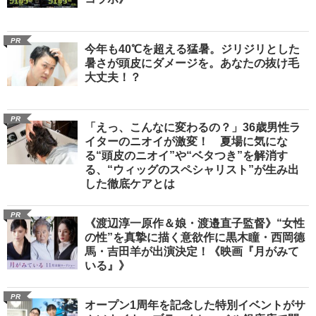
PR
今年も40℃を超える猛暑。ジリジリとした
暑さが頭皮にダメージを。あなたの抜け毛
大丈夫！？
PR
「えっ、こんなに変わるの？」36歳男性ラ
イターのニオイが激変！ 夏場に気にな
る“頭皮のニオイ”や“ベタつき”を解消す
る、“ウィッグのスペシャリスト”が生み出
した徹底ケアとは
PR
《渡辺淳一原作＆娘・渡邉直子監督》“女性
の性”を真摯に描く意欲作に黒木瞳・西岡德
馬・吉田羊が出演決定！《映画『月がみて
いる』》
PR
オープン1周年を記念した特別イベントがサ