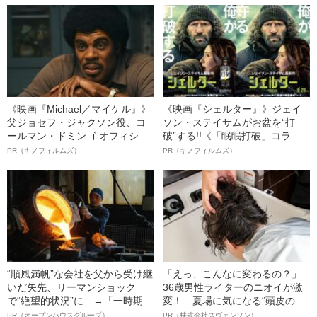
《映画『Michael／マイケル』》
《映画『シェルター』》ジェイ
父ジョセフ・ジャクソン役、コ
ソン・ステイサムがお盆を“打
ールマン・ドミンゴ オフィシャ
破”する!!《「眠眠打破」コラ
ルインタビュー“観客を魅了した
ボ》
PR（キノフィルムズ）
PR（キノフィルムズ）
名優、複雑な父親像への想いを
語る”《日本興収70億円突破》
“順風満帆”な会社を父から受け継
「えっ、こんなに変わるの？」
いだ矢先、リーマンショック
36歳男性ライターのニオイが激
で“絶望的状況”に…→「一時期は
変！ 夏場に気になる“頭皮のニ
納品3年待ち」のヒット商品を生
オイ”や“ベタつき”を解消す
PR（オープンハウスグループ）
PR（株式会社スヴェンソン）