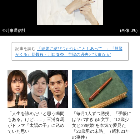
©時事通信社
(画像 3/6)
記事を読む
「結果に結びつかないこともあって…」『麒麟
がくる』帰蝶役・川口春奈、苦悩の過去と“大事な人”
「人生を諦めたいと思う瞬間
「毎月1人ずつ誘拐」「手帳に
もある。けど……」三浦春馬
はヤバすぎる5文字」“12歳少
がドラマ『太陽の子』に込め
女との結婚”を本気で夢見た
ていた思い
「22歳男の末路」（昭和21年
の事件）