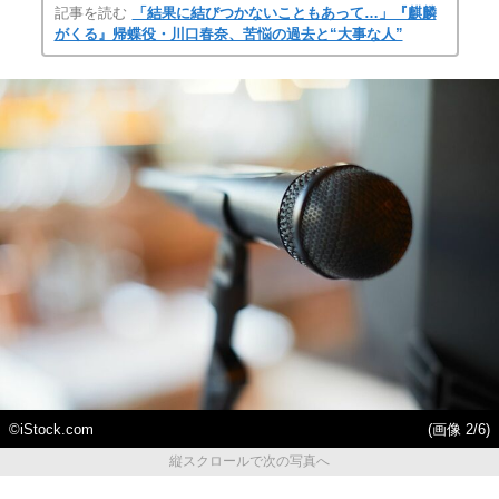
記事を読む
「結果に結びつかないこともあって…」『麒麟
がくる』帰蝶役・川口春奈、苦悩の過去と“大事な人”
©iStock.com
(画像 2/6)
縦スクロールで次の写真へ