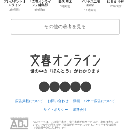
プレジデントオ
「文春オンライ
飯伏 幸太
ドリヤス工場
ゆるま 小林
ンライン
ン」編集部
漫画家
5時間前
12時間前
3時間前
5時間前
11時間前
その他の著者を見る
広告掲載について
お問い合わせ
動画・バナー広告について
サイトポリシー
運営会社
ABJマークは、この電子書店・電子書籍配信サービスが、著作権者からコ
ンテンツ使用許諾を得た正規版配信サービスであることを示す登録商標
（登録番号6091713号）です。