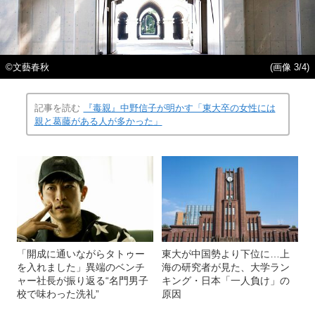
©文藝春秋
(画像 3/4)
記事を読む
『毒親』中野信子が明かす「東大卒の女性には
親と葛藤がある人が多かった」
「開成に通いながらタトゥー
東大が中国勢より下位に…上
を入れました」異端のベンチ
海の研究者が見た、大学ラン
ャー社長が振り返る“名門男子
キング・日本「一人負け」の
校で味わった洗礼”
原因