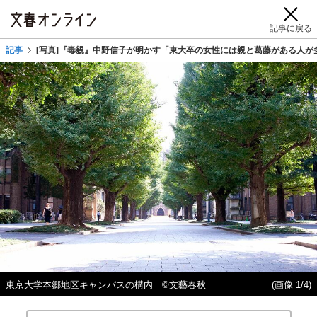
記事に戻る
記事
[写真]『毒親』中野信子が明かす「東大卒の女性には親と葛藤がある人が
東京大学本郷地区キャンパスの構内 ©文藝春秋
(画像 1/4)