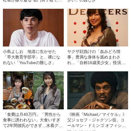
わった洗礼”
小島よしお 地道に生かせた
ヤクザ顔負けの「血みどろ情
「早大教育学部卒」と、裸にな
事」豊満な身体を舐めまわさ
れない「YouTubeの難しさ」
れ…「自称16歳美少女」怪演
中、かたせ梨乃（69）の美しす
ぎる“熟れ方”
「食費は月40万円」「男性から
《映画『Michael／マイケル』》
食事に誘われない」大食いすぎ
父ジョセフ・ジャクソン役、コ
て2年間彼氏ができず…水着グラ
ールマン・ドミンゴ オフィシャ