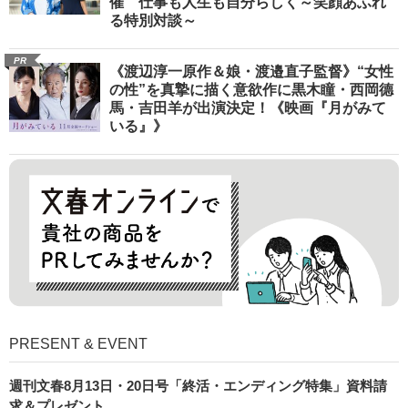
催 仕事も人生も自分らしく～笑顔あふれ
る特別対談～
PR
《渡辺淳一原作＆娘・渡邉直子監督》“女性
の性”を真摯に描く意欲作に黒木瞳・西岡德
馬・吉田羊が出演決定！《映画『月がみて
いる』》
PRESENT & EVENT
週刊文春8月13日・20日号「終活・エンディング特集」資料請
求＆プレゼント