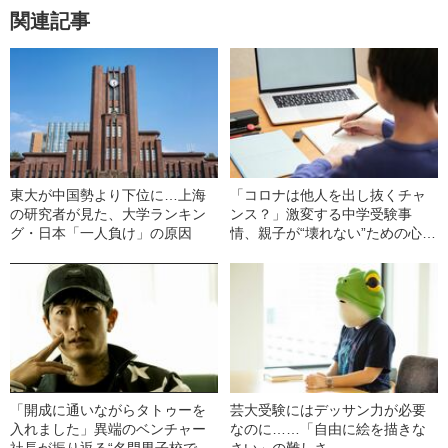
関連記事
東大が中国勢より下位に…上海
「コロナは他人を出し抜くチャ
の研究者が見た、大学ランキン
ンス？」激変する中学受験事
グ・日本「一人負け」の原因
情、親子が“壊れない”ための心構
え
「開成に通いながらタトゥーを
芸大受験にはデッサン力が必要
入れました」異端のベンチャー
なのに……「自由に絵を描きな
社長が振り返る“名門男子校で味
さい」の難しさ