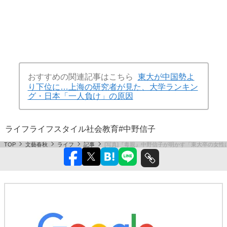
おすすめの関連記事はこちら
東大が中国勢よ
り下位に…上海の研究者が見た、大学ランキン
グ・日本「一人負け」の原因
ライフ
ライフスタイル
社会
教育
#中野信子
TOP
文藝春秋
ライフ
記事
[写真]『毒親』中野信子が明かす「東大卒の女