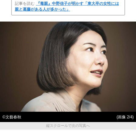
記事を読む
『毒親』中野信子が明かす「東大卒の女性には
親と葛藤がある人が多かった」
©文藝春秋
(画像 2/4)
縦スクロールで次の写真へ