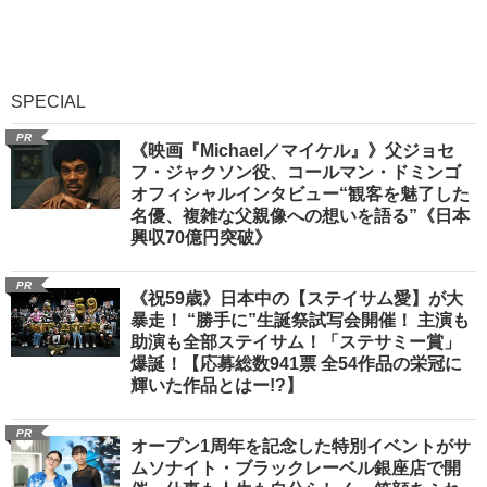
SPECIAL
PR
《映画『Michael／マイケル』》父ジョセ
フ・ジャクソン役、コールマン・ドミンゴ
オフィシャルインタビュー“観客を魅了した
名優、複雑な父親像への想いを語る”《日本
興収70億円突破》
PR
《祝59歳》日本中の【ステイサム愛】が大
暴走！ “勝手に”生誕祭試写会開催！ 主演も
助演も全部ステイサム！「ステサミー賞」
爆誕！【応募総数941票 全54作品の栄冠に
輝いた作品とはー!?】
PR
オープン1周年を記念した特別イベントがサ
ムソナイト・ブラックレーベル銀座店で開