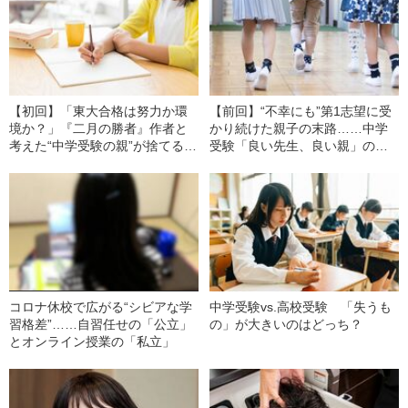
【初回】「東大合格は努力か環
【前回】“不幸にも”第1志望に受
境か？」『二月の勝者』作者と
かり続けた親子の末路……中学
考えた“中学受験の親”が捨てるべ
受験「良い先生、良い親」の条
き下心
件とは
コロナ休校で広がる“シビアな学
中学受験vs.高校受験 「失うも
習格差”……自習任せの「公立」
の」が大きいのはどっち？
とオンライン授業の「私立」