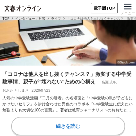
電子版TOP
メニュー
TOP
インタビュー／対談
ライフ
「コロナは他人を出し抜くチャンス？」激変す
「コロナは他人を出し抜くチャンス？」激変する中学受
験事情、親子が“壊れない”ための心構え
高瀬 志帆
おおた としまさ
2020/07/23
人気の中学受験漫画『二月の勝者』の名場面と「中学受験の親が子どもに
かけたいセリフ」を掛け合わせた異色のコラボ本『中学受験生に伝えたい
勉強よりも大切な100の言葉』。著者は教育ジャーナリストのおおたとし
まささん。教…
続きを読む