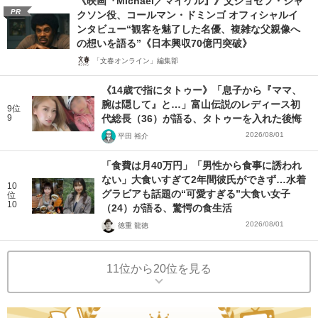
《映画『Michael／マイケル』》父ジョセフ・ジャ
PR
クソン役、コールマン・ドミンゴ オフィシャルイ
ンタビュー“観客を魅了した名優、複雑な父親像へ
の想いを語る”《日本興収70億円突破》
「文春オンライン」編集部
《14歳で指にタトゥー》「息子から『ママ、
腕は隠して』と…」富山伝説のレディース初
9位
9
代総長（36）が語る、タトゥーを入れた後悔
2026/08/01
平田 裕介
「食費は月40万円」「男性から食事に誘われ
ない」大食いすぎて2年間彼氏ができず…水着
10
グラビアも話題の“可愛すぎる”大食い女子
位
10
（24）が語る、驚愕の食生活
2026/08/01
徳重 龍徳
11位から20位を見る