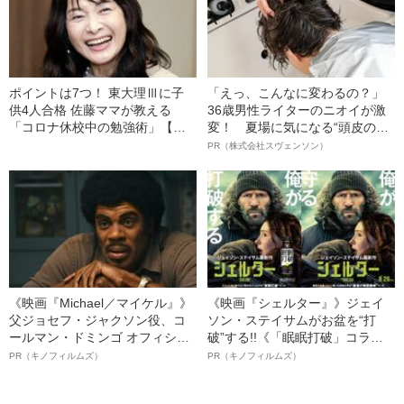
ポイントは7つ！ 東大理Ⅲに子
「えっ、こんなに変わるの？」
供4人合格 佐藤ママが教える
36歳男性ライターのニオイが激
「コロナ休校中の勉強術」【生
変！ 夏場に気になる“頭皮のニ
活篇】
オイ”や“ベタつき”を解消す
PR（株式会社スヴェンソン）
る、“ウィッグのスペシャリス
ト”が生み出した徹底ケアとは
《映画『Michael／マイケル』》
《映画『シェルター』》ジェイ
父ジョセフ・ジャクソン役、コ
ソン・ステイサムがお盆を“打
ールマン・ドミンゴ オフィシャ
破”する!!《「眠眠打破」コラ
ルインタビュー“観客を魅了した
ボ》
PR（キノフィルムズ）
PR（キノフィルムズ）
名優、複雑な父親像への想いを
語る”《日本興収70億円突破》