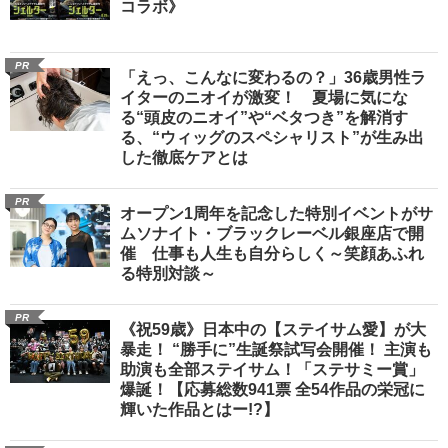
コラボ》
PR
「えっ、こんなに変わるの？」36歳男性ラ
イターのニオイが激変！ 夏場に気にな
る“頭皮のニオイ”や“ベタつき”を解消す
る、“ウィッグのスペシャリスト”が生み出
した徹底ケアとは
PR
オープン1周年を記念した特別イベントがサ
ムソナイト・ブラックレーベル銀座店で開
催 仕事も人生も自分らしく～笑顔あふれ
る特別対談～
PR
《祝59歳》日本中の【ステイサム愛】が大
暴走！ “勝手に”生誕祭試写会開催！ 主演も
助演も全部ステイサム！「ステサミー賞」
爆誕！【応募総数941票 全54作品の栄冠に
輝いた作品とはー!?】