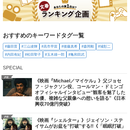
おすすめのキーワードタグ一覧
#藤田晋
#三山凌輝
#高市早苗
#後藤真希
#森岡毅
#城彰二
#内田有紀
#松田聖子
#玉木雄一郎
#亀和田武
SPECIAL
PR
《映画『Michael／マイケル』》父ジョセ
フ・ジャクソン役、コールマン・ドミンゴ
オフィシャルインタビュー“観客を魅了した
名優、複雑な父親像への想いを語る”《日本
興収70億円突破》
PR
《映画『シェルター』》ジェイソン・ステ
イサムがお盆を“打破”する!!《「眠眠打破」