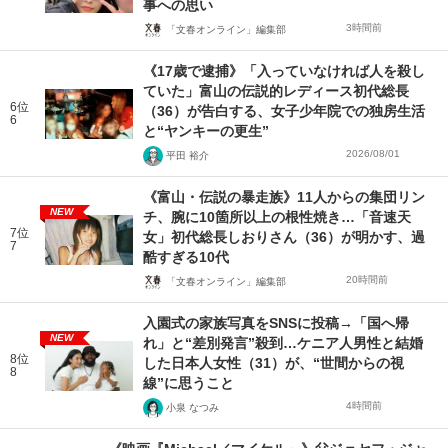
事への思い
3時間前
「文春オンライン」編集部
《17歳で逮捕》「入っていなければ人を殺し
ていた」富山の伝説的レディース初代総長
6位
（36）が告白する、女子少年院での独房生活
6
と“ヤンキーの更生”
2026/08/01
平田 裕介
《富山・伝説の暴走族》11人からの集団リン
NEW
チ、腕に10箇所以上の根性焼き…「音速天
7位
女」初代総長しおりさん（36）が明かす、過
7
酷すぎる10代
20時間前
「文春オンライン」編集部
入園式の家族写真をSNSに投稿→「国へ帰
NEW
れ」と“差別発言”殺到…ケニア人男性と結婚
8位
した日本人女性（31）が、“世間からの視
8
線”に思うこと
4時間前
小泉 なつみ