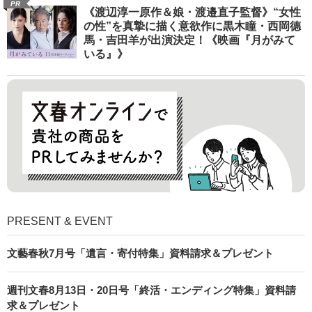
PR
《渡辺淳一原作＆娘・渡邉直子監督》“女性
の性”を真摯に描く意欲作に黒木瞳・西岡德
馬・吉田羊が出演決定！《映画『月がみて
いる』》
PRESENT & EVENT
文藝春秋7月号「遺言・寄付特集」資料請求＆プレゼント
週刊文春8月13日・20日号「終活・エンディング特集」資料請
求＆プレゼント