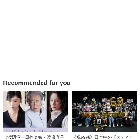
Recommended for you
《渡辺淳一原作＆娘・渡邉直子
《祝59歳》日本中の【ステイサ