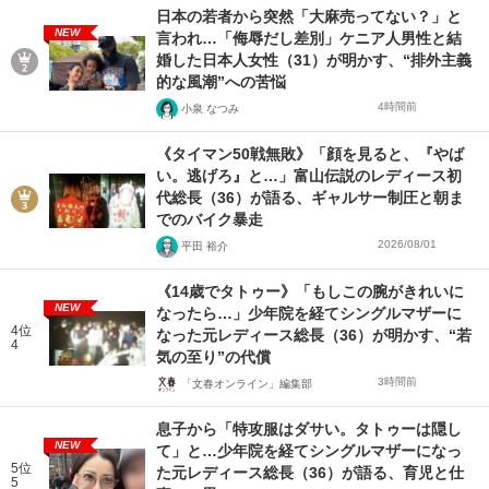
日本の若者から突然「大麻売ってない？」と
NEW
言われ…「侮辱だし差別」ケニア人男性と結
婚した日本人女性（31）が明かす、“排外主義
的な風潮”への苦悩
4時間前
小泉 なつみ
《タイマン50戦無敗》「顔を見ると、『やば
い。逃げろ』と…」富山伝説のレディース初
代総長（36）が語る、ギャルサー制圧と朝ま
でのバイク暴走
2026/08/01
平田 裕介
《14歳でタトゥー》「もしこの腕がきれいに
NEW
なったら…」少年院を経てシングルマザーに
4位
なった元レディース総長（36）が明かす、“若
4
気の至り”の代償
3時間前
「文春オンライン」編集部
息子から「特攻服はダサい。タトゥーは隠し
NEW
て」と…少年院を経てシングルマザーになっ
5位
た元レディース総長（36）が語る、育児と仕
5