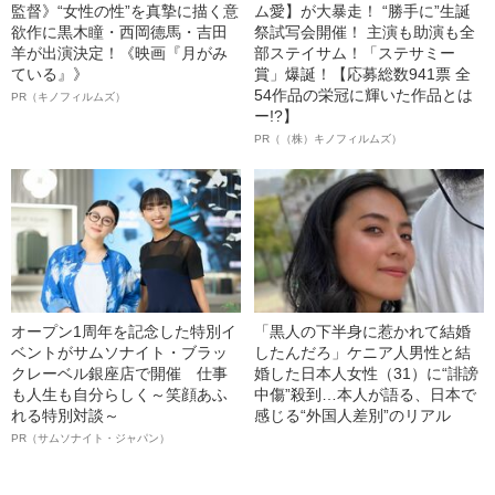
監督》“女性の性”を真摯に描く意
ム愛】が大暴走！ “勝手に”生誕
欲作に黒木瞳・西岡德馬・吉田
祭試写会開催！ 主演も助演も全
羊が出演決定！《映画『月がみ
部ステイサム！「ステサミー
ている』》
賞」爆誕！【応募総数941票 全
54作品の栄冠に輝いた作品とは
PR（キノフィルムズ）
ー!?】
PR（（株）キノフィルムズ）
オープン1周年を記念した特別イ
「黒人の下半身に惹かれて結婚
ベントがサムソナイト・ブラッ
したんだろ」ケニア人男性と結
クレーベル銀座店で開催 仕事
婚した日本人女性（31）に“誹謗
も人生も自分らしく～笑顔あふ
中傷”殺到…本人が語る、日本で
れる特別対談～
感じる“外国人差別”のリアル
PR（サムソナイト・ジャパン）