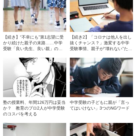
【続き】“不幸にも”第1志望に受
【続き2】「コロナは他人を出し
かり続けた親子の末路……中学
抜くチャンス？」激変する中学
受験「良い先生、良い親」の条
受験事情、親子が“壊れない”ため
件とは
の心構え
塾の授業料、年間126万円は妥当
中学受験の子どもに親が「言っ
か？ 教育のプロ2人が中学受験
てはいけない」3つのNGワード
のコスパを考える