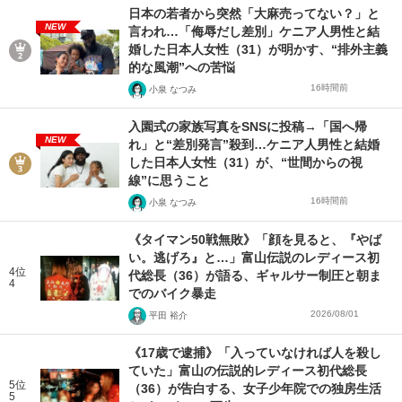
日本の若者から突然「大麻売ってない？」と
NEW
言われ…「侮辱だし差別」ケニア人男性と結
婚した日本人女性（31）が明かす、“排外主義
的な風潮”への苦悩
16時間前
小泉 なつみ
入園式の家族写真をSNSに投稿→「国へ帰
NEW
れ」と“差別発言”殺到…ケニア人男性と結婚
した日本人女性（31）が、“世間からの視
線”に思うこと
16時間前
小泉 なつみ
《タイマン50戦無敗》「顔を見ると、『やば
い。逃げろ』と…」富山伝説のレディース初
4位
代総長（36）が語る、ギャルサー制圧と朝ま
4
でのバイク暴走
2026/08/01
平田 裕介
《17歳で逮捕》「入っていなければ人を殺し
ていた」富山の伝説的レディース初代総長
5位
（36）が告白する、女子少年院での独房生活
5