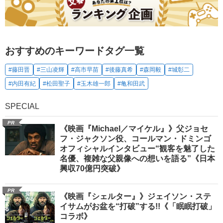
おすすめのキーワードタグ一覧
#藤田晋
#三山凌輝
#高市早苗
#後藤真希
#森岡毅
#城彰二
#内田有紀
#松田聖子
#玉木雄一郎
#亀和田武
SPECIAL
PR
《映画『Michael／マイケル』》父ジョセ
フ・ジャクソン役、コールマン・ドミンゴ
オフィシャルインタビュー“観客を魅了した
名優、複雑な父親像への想いを語る”《日本
興収70億円突破》
PR
《映画『シェルター』》ジェイソン・ステ
イサムがお盆を“打破”する!!《「眠眠打破」
コラボ》