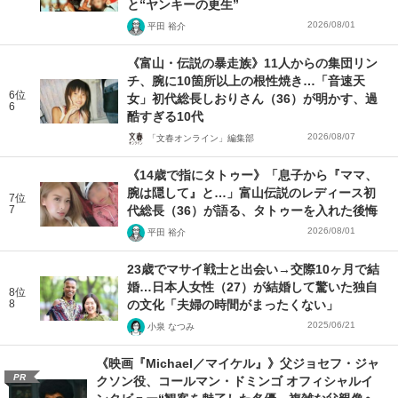
と“ヤンキーの更生”
2026/08/01
平田 裕介
《富山・伝説の暴走族》11人からの集団リン
チ、腕に10箇所以上の根性焼き…「音速天
6位
女」初代総長しおりさん（36）が明かす、過
6
酷すぎる10代
2026/08/07
「文春オンライン」編集部
《14歳で指にタトゥー》「息子から『ママ、
腕は隠して』と…」富山伝説のレディース初
7位
7
代総長（36）が語る、タトゥーを入れた後悔
2026/08/01
平田 裕介
23歳でマサイ戦士と出会い→交際10ヶ月で結
婚…日本人女性（27）が結婚して驚いた独自
8位
8
の文化「夫婦の時間がまったくない」
2025/06/21
小泉 なつみ
《映画『Michael／マイケル』》父ジョセフ・ジャ
PR
クソン役、コールマン・ドミンゴ オフィシャルイ