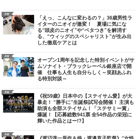
PR
「えっ、こんなに変わるの？」36歳男性ラ
イターのニオイが激変！ 夏場に気にな
る“頭皮のニオイ”や“ベタつき”を解消す
る、“ウィッグのスペシャリスト”が生み出
した徹底ケアとは
PR
オープン1周年を記念した特別イベントがサ
ムソナイト・ブラックレーベル銀座店で開
催 仕事も人生も自分らしく～笑顔あふれ
る特別対談～
PR
《祝59歳》日本中の【ステイサム愛】が大
暴走！ “勝手に”生誕祭試写会開催！ 主演も
助演も全部ステイサム！「ステサミー賞」
爆誕！【応募総数941票 全54作品の栄冠に
輝いた作品とはー!?】
PR
《渡辺淳一原作＆娘・渡邉直子監督》“女性