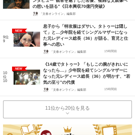
ンタビュー“観客を魅了した名優、複雑な父親像へ
の想いを語る”《日本興収70億円突破》
「文春オンライン」編集部
息子から「特攻服はダサい。タトゥーは隠し
NEW
て」と…少年院を経てシングルマザーになっ
9位
た元レディース総長（36）が語る、育児と仕
9
事への思い
15時間前
「文春オンライン」編集部
《14歳でタトゥー》「もしこの腕がきれいに
NEW
なったら…」少年院を経てシングルマザーに
10
なった元レディース総長（36）が明かす、“若
位
10
気の至り”の代償
15時間前
「文春オンライン」編集部
11位から20位を見る