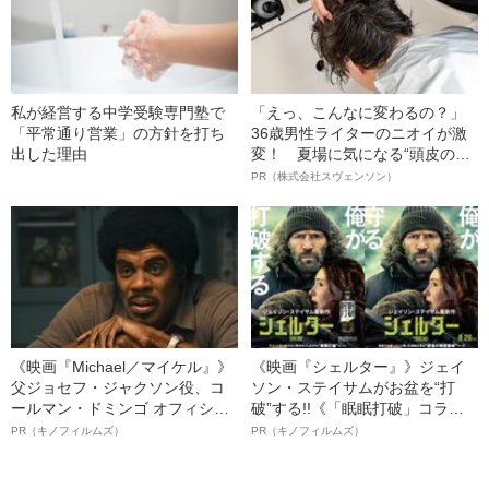
私が経営する中学受験専門塾で
「えっ、こんなに変わるの？」
「平常通り営業」の方針を打ち
36歳男性ライターのニオイが激
出した理由
変！ 夏場に気になる“頭皮のニ
オイ”や“ベタつき”を解消す
PR（株式会社スヴェンソン）
る、“ウィッグのスペシャリス
ト”が生み出した徹底ケアとは
《映画『Michael／マイケル』》
《映画『シェルター』》ジェイ
父ジョセフ・ジャクソン役、コ
ソン・ステイサムがお盆を“打
ールマン・ドミンゴ オフィシャ
破”する!!《「眠眠打破」コラ
ルインタビュー“観客を魅了した
ボ》
PR（キノフィルムズ）
PR（キノフィルムズ）
名優、複雑な父親像への想いを
語る”《日本興収70億円突破》