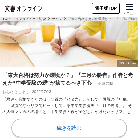
電子版TOP
メニュー
TOP
インタビュー／対談
ライフ
「東大合格は努力か環境か？」『二月の勝者』
「東大合格は努力か環境か？」『二月の勝者』作者と考
えた“中学受験の親”が捨てるべき下心
高瀬 志帆
おおた としまさ
2020/07/23
「君達が合格できたのは、父親の『経済力』。そして、母親の『狂気』」
――刺激的なセリフでヒットしている中学受験漫画『二月の勝者』。 そ
の人気マンガの名場面と「中学受験の親が子どもにかけたいセリフ」を掛
け合わせた異色のコ…
続きを読む