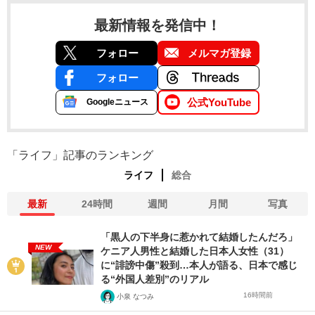
最新情報を発信中！
フォロー
メルマガ登録
フォロー
公式YouTube
Googleニュース
「ライフ」記事のランキング
ライフ
総合
最新
24時間
週間
月間
写真
「黒人の下半身に惹かれて結婚したんだろ」
NEW
ケニア人男性と結婚した日本人女性（31）
に“誹謗中傷”殺到…本人が語る、日本で感じ
る“外国人差別”のリアル
16時間前
小泉 なつみ