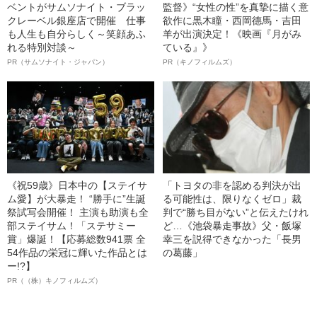
ベントがサムソナイト・ブラッ
監督》“女性の性”を真摯に描く意
クレーベル銀座店で開催 仕事
欲作に黒木瞳・西岡德馬・吉田
も人生も自分らしく～笑顔あふ
羊が出演決定！《映画『月がみ
れる特別対談～
ている』》
PR（サムソナイト・ジャパン）
PR（キノフィルムズ）
《祝59歳》日本中の【ステイサ
「トヨタの非を認める判決が出
ム愛】が大暴走！ “勝手に”生誕
る可能性は、限りなくゼロ」裁
祭試写会開催！ 主演も助演も全
判で“勝ち目がない”と伝えたけれ
部ステイサム！「ステサミー
ど…《池袋暴走事故》父・飯塚
賞」爆誕！【応募総数941票 全
幸三を説得できなかった「長男
54作品の栄冠に輝いた作品とは
の葛藤」
ー!?】
PR（（株）キノフィルムズ）