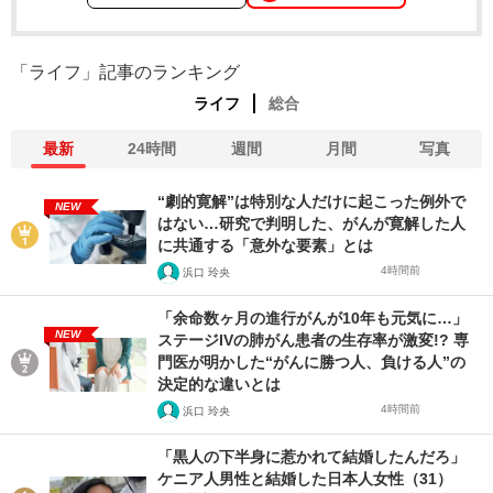
「ライフ」記事のランキング
ライフ
総合
最新
24時間
週間
月間
写真
“劇的寛解”は特別な人だけに起こった例外で
NEW
はない…研究で判明した、がんが寛解した人
に共通する「意外な要素」とは
4時間前
浜口 玲央
「余命数ヶ月の進行がんが10年も元気に…」
NEW
ステージIVの肺がん患者の生存率が激変!? 専
門医が明かした“がんに勝つ人、負ける人”の
決定的な違いとは
4時間前
浜口 玲央
「黒人の下半身に惹かれて結婚したんだろ」
ケニア人男性と結婚した日本人女性（31）