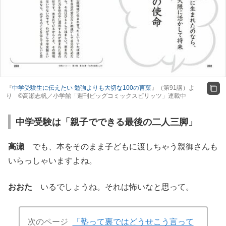
『
中学受験生に伝えたい 勉強よりも大切な100の言葉
』（第91講）よ
り ©高瀬志帆／小学館「週刊ビッグコミックスピリッツ」連載中
中学受験は「親子でできる最後の二人三脚」
高瀬
でも、本をそのまま子どもに渡しちゃう親御さんも
いらっしゃいますよね。
おおた
いるでしょうね。それは怖いなと思って。
次のページ
「塾って裏ではどうせこう言って