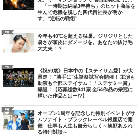
→「一時期は納品3年待ち」のヒット商品を
生んで危機を脱した四代目社長が明か
す、“逆転の戦術”
PR
今年も40℃を超える猛暑。ジリジリとした
暑さが頭皮にダメージを。あなたの抜け毛
大丈夫！？
PR
《祝59歳》日本中の【ステイサム愛】が大
暴走！ “勝手に”生誕祭試写会開催！ 主演も
助演も全部ステイサム！「ステサミー賞」
爆誕！【応募総数941票 全54作品の栄冠に
輝いた作品とはー!?】
PR
オープン1周年を記念した特別イベントがサ
ムソナイト・ブラックレーベル銀座店で開
催 仕事も人生も自分らしく～笑顔あふれ
る特別対談～