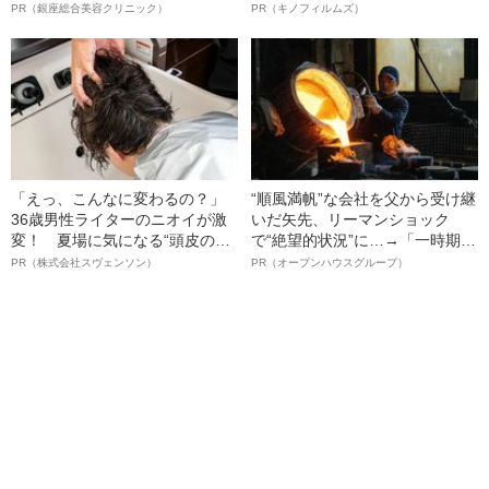
夫！？
ボ》
PR（銀座総合美容クリニック）
PR（キノフィルムズ）
「えっ、こんなに変わるの？」
“順風満帆”な会社を父から受け継
36歳男性ライターのニオイが激
いだ矢先、リーマンショック
変！ 夏場に気になる“頭皮のニ
で“絶望的状況”に…→「一時期は
オイ”や“ベタつき”を解消す
納品3年待ち」のヒット商品を生
PR（株式会社スヴェンソン）
PR（オープンハウスグループ）
る、“ウィッグのスペシャリス
んで危機を脱した四代目社長が
ト”が生み出した徹底ケアとは
明かす、“逆転の戦術”