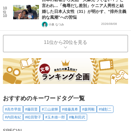
言われ…「侮辱だし差別」ケニア人男性と結
10
婚した日本人女性（31）が明かす、“排外主義
位
10
的な風潮”への苦悩
2026/08/08
小泉 なつみ
11位から20位を見る
おすすめのキーワードタグ一覧
#高市早苗
#藤田晋
#三山凌輝
#後藤真希
#森岡毅
#城彰二
#内田有紀
#松田聖子
#玉木雄一郎
#亀和田武
SPECIAL