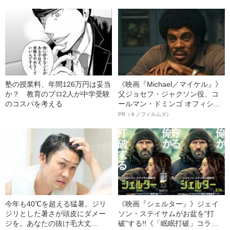
件とは
の心構え
塾の授業料、年間126万円は妥当
《映画『Michael／マイケル』》
か？ 教育のプロ2人が中学受験
父ジョセフ・ジャクソン役、コ
のコスパを考える
ールマン・ドミンゴ オフィシャ
ルインタビュー“観客を魅了した
PR（キノフィルムズ）
名優、複雑な父親像への想いを
語る”《日本興収70億円突破》
今年も40℃を超える猛暑。ジリ
《映画『シェルター』》ジェイ
ジリとした暑さが頭皮にダメー
ソン・ステイサムがお盆を“打
ジを。あなたの抜け毛大丈
破”する!!《「眠眠打破」コラ