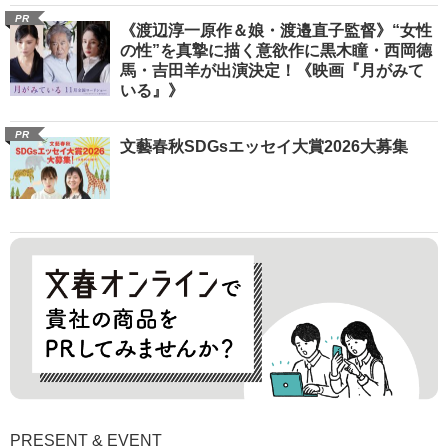
PR
《渡辺淳一原作＆娘・渡邉直子監督》“女性
の性”を真摯に描く意欲作に黒木瞳・西岡德
馬・吉田羊が出演決定！《映画『月がみて
いる』》
PR
文藝春秋SDGsエッセイ大賞2026大募集
PRESENT & EVENT