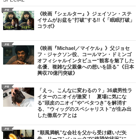
PR
《映画『シェルター』》ジェイソン・ステ
イサムがお盆を“打破”する!!《「眠眠打破」
コラボ》
PR
《映画『Michael／マイケル』》父ジョセ
フ・ジャクソン役、コールマン・ドミンゴ
オフィシャルインタビュー“観客を魅了した
名優、複雑な父親像への想いを語る”《日本
興収70億円突破》
PR
「えっ、こんなに変わるの？」36歳男性ラ
イターのニオイが激変！ 夏場に気にな
る“頭皮のニオイ”や“ベタつき”を解消す
る、“ウィッグのスペシャリスト”が生み出
した徹底ケアとは
PR
“順風満帆”な会社を父から受け継いだ矢
先、リーマンショックで“絶望的状況”に…