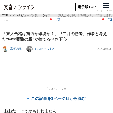
電子版TOP
メニュー
TOP
インタビュー／対談
ライフ
「東大合格は努力か環境か？」『二月の勝者』
#1
#2
#3
「東大合格は努力か環境か？」『二月の勝者』作者と考え
た“中学受験の親”が捨てるべき下心
高瀬 志帆
おおた としまさ
2020/07/23
2
/3
ページ目
この記事を1ページ目から読む
おおた
そうかもしれません。