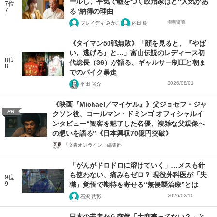
ールし、平気で嘘をつく政治家ほど“人気があ
7位
7
る”納得の理由
4時間前
ブレイディ みかこ
内田 樹
《タイマン50戦無敗》「顔を見ると、『やば
い。逃げろ』と…」富山伝説のレディース初
8位
代総長（36）が語る、ギャルサー制圧と朝ま
8
でのバイク暴走
2026/08/01
平田 裕介
《映画『Michael／マイケル』》父ジョセフ・ジャ
PR
クソン役、コールマン・ドミンゴ オフィシャルイ
ンタビュー“観客を魅了した名優、複雑な父親像へ
の想いを語る”《日本興収70億円突破》
「文春オンライン」編集部
「がんがドロドロに溶けていく」…メスも針
も使わない、痛みもゼロ？ 現役外科医が「失
9位
9
職」覚悟で期待を寄せる“無侵襲治療”とは
2026/02/10
石沢 武彰
日本の若者から突然「大麻売ってない？」と