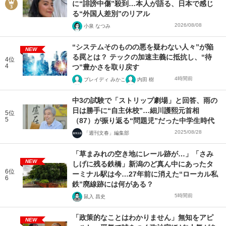
に“誹謗中傷”殺到…本人が語る、日本で感じ
る“外国人差別”のリアル
2026/08/08
小泉 なつみ
“システムそのものの悪を疑わない人々”が陥
NEW
る罠とは？ テックの加速主義に抵抗し、“待
4位
4
つ”豊かさを取り戻す
4時間前
ブレイディ みかこ
内田 樹
中3の試験で「ストリップ劇場」と回答、雨の
日は勝手に“自主休校”…細川護熙元首相
5位
5
（87）が振り返る“問題児”だった中学生時代
2025/08/28
「週刊文春」編集部
「草まみれの空き地にレール跡が…」「さみ
NEW
しげに残る鉄橋」新潟のど真ん中にあったタ
6位
ーミナル駅は今…27年前に消えた“ローカル私
6
鉄”廃線跡には何がある？
5時間前
鼠入 昌史
「政策的なことはわかりません」無知をアピ
NEW