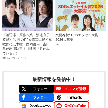
《渡辺淳一原作＆娘・渡邉直子
文藝春秋SDGsエッセイ大賞
監督》“女性の性”を真摯に描く意
2026大募集
欲作に黒木瞳・西岡德馬・吉田
PR
羊が出演決定！《映画『月がみ
ている』》
PR（キノフィルムズ）
最新情報を発信中！
フォロー
メルマガ登録
フォロー
公式YouTube
Googleニュース