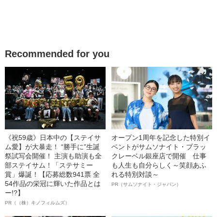
Recommended for you
《祝59歳》日本中の【ステイサ
オープン1周年を記念した特別イ
ム愛】が大暴走！ “勝手に”生誕
ベントがサムソナイト・ブラッ
祭試写会開催！ 主演も助演も全
クレーベル銀座店で開催 仕事
部ステイサム！「ステサミー
も人生も自分らしく～笑顔あふ
賞」爆誕！【応募総数941票 全
れる特別対談～
54作品の栄冠に輝いた作品とは
PR（サムソナイト・ジャパン）
ー!?】
PR（（株）キノフィルムズ）