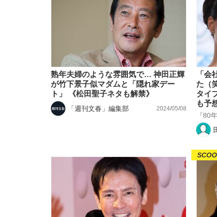
熟年夫婦のような雰囲気で… 神田正輝
「会
が竹下景子似マダムと「隠れ家デー
た（
ト」 《松田聖子ネタも解禁》
タイ
も予
「週刊文春」編集部
2024/05/08
『80
SCOO