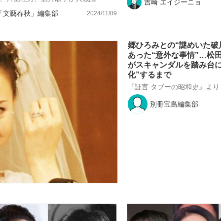
吉崎 エイジーニョ
「文藝春秋」編集部
2024/11/09
郷ひろみとの“謎めいた破
あった“意外な事情”…松田
がスキャンダルを踏み台に
化”するまで
『証言 タブーの昭和史』より 
別冊宝島編集部