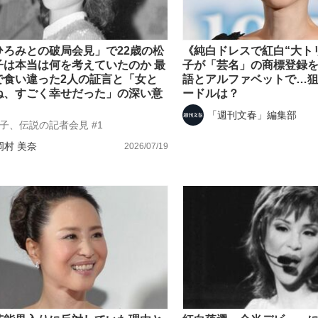
ひろみとの破局会見」で22歳の松
《純白ドレスで紅白“大ト
子は本当は何を考えていたのか 最
子が「芸名」の商標登録を
で食い違った2人の証言と「女と
語とアルファベットで…
ね、すごく幸せだった」の深い意
ードルは？
「週刊文春」編集部
子、伝説の記者会見 #1
岡村 美奈
2026/07/19