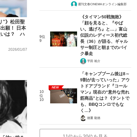
週刊文春CINEMAオンライン編集部
《タイマン50戦無敗》
リ”》松田聖
「顔を見ると、『やば
出願！ 日本
い。逃げろ』と…」富山
狙いは？ ハ
伝説のレディース初代総
9位
9
長（36）が語る、ギャル
サー制圧と朝までのバイ
2026/01/07
ク暴走
平田 裕介
「キャンプブーム後は8～
9割が去っていった」アウ
トドアブランド『コール
NEW
10
マン』現在の“意外な売れ
位
筋商品”とは？《テントで
10
も、BBQコンロでもな
く…》
徳重 龍徳
11位から20位を見る