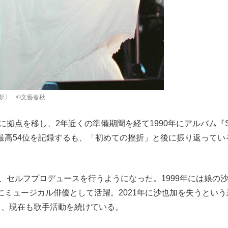
もっと見る
もっと見る
撮影〕 ©文藝春秋
拠点を移し、2年近くの準備期間を経て1990年にアルバム『Se
最高54位を記録するも、「初めての挫折」と後に振り返ってい
、セルフプロデュースを行うようになった。1999年には娘の
ミュージカル俳優として活躍。2021年に沙也加を失うという
し、現在も歌手活動を続けている。