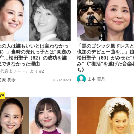
社の人は誰もいいとは言わなかっ
「黒のゴシック風ドレス
笑）」当時の売れっ子とは“真逆の
也加のデビュー曲を…」
プ”…松田聖子（62）の成功を誰
松田聖子（60）がみせた“
想できなかった理由
み”《“復活”を遂げた音
ち》
年代音楽ノート』より #2
山本 雲丹
田家 秀樹
2024/04/20
P!