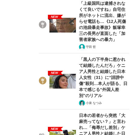
「上級国民は逮捕されな
くて良いですね」自宅住
所がネットに流出、嫌が
NEW
らせ電話も…《12人死傷
む将棋
の池袋暴走事故》飯塚幸
三の長男が直面した「加
害者家族への暴力」
守田 哲
った」侍ジャパン選手が証言した“NPB聞...
「黒人の下半身に惹かれ
て結婚したんだろ」ケニ
ア人男性と結婚した日本
NEW
人女性（31）に“誹謗中
傷”殺到…本人が語る、日
本で感じる“外国人差
別”のリアル
小泉 なつみ
日本の若者から突然「大
麻売ってない？」と言わ
れ…「侮辱だし差別」ケ
NEW
ニア人男性と結婚した日