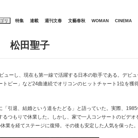
ゴリ
特集
連載
週刊文春
文藝春秋
WOMAN
CINEMA
キーワード入力
ス
エンタメ
ライフ
ビジネス
松田聖子
ーワードタグ一覧
デビューし、現在も第一線で活躍する日本の歌手である。デビュ
山凌輝
#高市早苗
#後藤真希
#森岡毅
#城彰二
#内田有紀
ートピー」など24曲連続でオリコンのヒットチャート1位を獲
#亀和田武
引退、結婚という道をたどる」と語っていた。実際、1985
するつもりで休業した。しかし、家で一人コンサートのビデオ
み会、JIN→伊豆の...
「90%は失敗する。でも…」
日本生まれの
の休業を経てステージに復帰。その後も安定した人気を保った