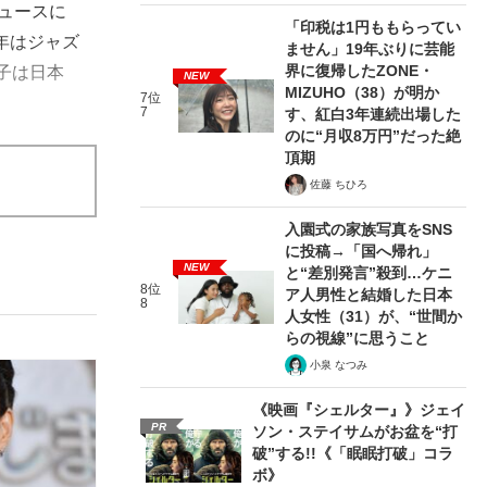
ュースに
「印税は1円ももらってい
年はジャズ
ません」19年ぶりに芸能
界に復帰したZONE・
子は日本
NEW
MIZUHO（38）が明か
7位
7
す、紅白3年連続出場した
のに“月収8万円”だった絶
頂期
佐藤 ちひろ
入園式の家族写真をSNS
に投稿→「国へ帰れ」
NEW
と“差別発言”殺到…ケニ
8位
ア人男性と結婚した日本
8
人女性（31）が、“世間か
らの視線”に思うこと
小泉 なつみ
《映画『シェルター』》ジェイ
PR
ソン・ステイサムがお盆を“打
破”する!!《「眠眠打破」コラ
ボ》