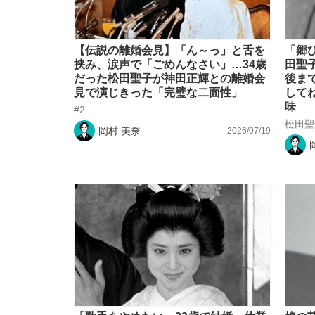
【伝説の離婚会見】「ん～っ」と舌を
「郷
挟み、涙声で「ごめんなさい」…34歳
田聖
だった松田聖子が神田正輝との離婚会
後ま
見で演じきった「完璧な二面性」
して
味
#2
松田聖
岡村 美奈
2026/07/19