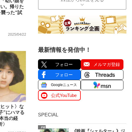
に「幼い娘を
らい。帰りた
を襲った“試
2025/04/22
最新情報を発信中！
フォロー
メルマガ登録
フォロー
Googleニュース
公式YouTube
大ヒット〉な
子”にハマる
SPECIAL
“本当の経
析〉
PR
《映画『シェルター』》ジ