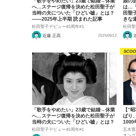
「歌手をやめたい」23歳で結婚→休業
娘の
へ…ステージ復帰を決めた松田聖子が
は…
当時の夫についた「ひどい嘘」とは？
田聖
――2025年上半期 読まれた記事
きな
松田聖子デビュー45周年#1
松田聖
近藤 正高
2025/08/12
SCOO
「歌手をやめたい」23歳で結婚→休業
【“
へ…ステージ復帰を決めた松田聖子が
ばり
当時の夫についた「ひどい嘘」とは？
100
松田聖子デビュー45周年#1
五木寛
オング