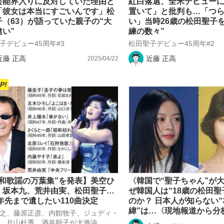
芸能界入りに反対していた理由と
紅白落選、全米デビュー
「彼女は本当にすごいんです」松
置いて」と批判も…「つ
子（63）が語っていた親子の“大
い」当時26歳の松田聖子
違い”
練の数々”
子デビュー45周年#3
松田聖子デビュー45周年#2
近藤 正高
近藤 正高
2025/04/22
P!
昭和歌謡の万葉集”を発表】美空ひ
〈韓国で“聖子ちゃん”が
、坂本九、荒井由実、松田聖子…
ぜ韓国人は“18歳の松田聖
0年先まで遺したい110曲決定
のか？ 日本人が知らない
緯”は…〈現地報道から分
之、藤原正彦、内館牧子、ジュディ・
、片山杜秀、酒井順子が大激論