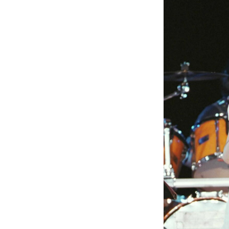
「最悪の空気のまま解散」WBC日本代表“敗戦
私のあのとき、私のいま
「クマが悪者扱いされているのが悲しい」『北
キングの誕生を、目撃せよ。