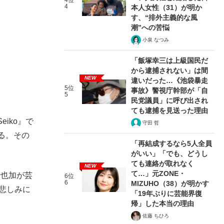
4位
4
本人女性（31）が明か
す、“排外主義的な風
潮”への苦悩
小泉 なつみ
「飯塚幸三は上級国民だ
から逮捕されない」は間
NEW
違いだった…《池袋暴走
5位
事故》警視庁幹部が「自
5
民党議員」に呼び出され
ても逮捕を見送った理由
iko』で
守田 哲
る。その
「再結成するなら5人全員
がいい」「でも、どうし
ても連絡が取れなく
NEW
て…」元ZONE・
沙也加が芸
6位
6
MIZUHO（38）が明かす
悲しみに
「19年ぶりに芸能界復
帰」した本当の理由
佐藤 ちひろ