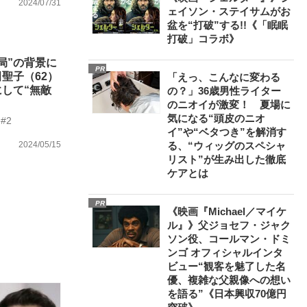
2024/07/31
ェイソン・ステイサムがお
盆を“打破”する!!《「眠眠
打破」コラボ》
局”の背景に
PR
聖子（62）
「えっ、こんなに変わる
して“無敵
の？」36歳男性ライター
のニオイが激変！ 夏場に
気になる“頭皮のニオ
#2
イ”や“ベタつき”を解消す
2024/05/15
る、“ウィッグのスペシャ
リスト”が生み出した徹底
ケアとは
PR
《映画『Michael／マイケ
ル』》父ジョセフ・ジャク
ソン役、コールマン・ドミ
ンゴ オフィシャルインタ
ビュー“観客を魅了した名
優、複雑な父親像への想い
を語る”《日本興収70億円