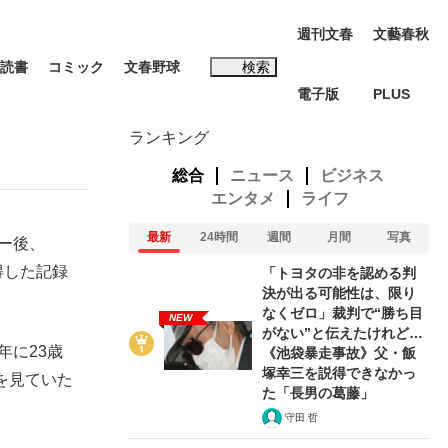
週刊文春
文藝春秋
読書
コミック
文春野球
検索
電子版
PLUS
インタビュー
読書
ランキング
総合
ニュース
ビジネス
エンタメ
ライフ
最新
24時間
週間
月間
写真
ー後、
#松田聖子
得した記録
「トヨタの非を認める判
決が出る可能性は、限り
なくゼロ」裁判で“勝ち目
NEW
がない”と伝えたけれど…
年に23歳
《池袋暴走事故》父・飯
塚幸三を説得できなかっ
を見ていた
本田圭佑が初めて明かした日本代表監督に...
K-POPアイドルたち
た「長男の葛藤」
。
守田 哲