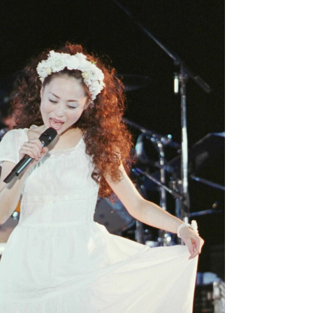
観る将棋、読
”の真実 選手が明かす...
「敗因分析は一切聞かれなか
の国から』倉本聰氏（91...