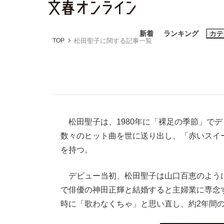
新着
ランキング
カテ
TOP
松田聖子に関する記事一覧
スクープ
ニュー
おすすめのキ
松田聖子は、1980年に「裸足の季節」で
#藤田晋
#三
数々のヒット曲を世に送り出し、「赤いスイ
#玉木雄一郎
を持つ。
デビュー当初、松田聖子は山口百恵のように「
で俳優の神田正輝と結婚すると主婦業に専念
《BTS厳戒トーキョー滞在記》RM→渋谷で飲
終戦から81年
時に「歌わなくちゃ」と思い直し、約2年間