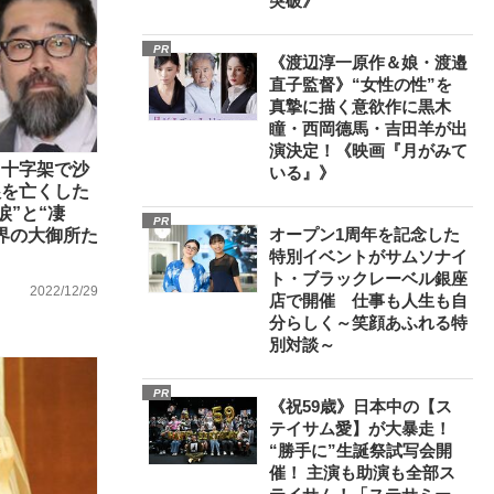
突破》
PR
《渡辺淳一原作＆娘・渡邉
直子監督》“女性の性”を
真摯に描く意欲作に黒木
瞳・西岡德馬・吉田羊が出
演決定！《映画『月がみて
と十字架で沙
いる』》
娘を亡くした
涙”と“凄
PR
オープン1周年を記念した
楽界の大御所た
特別イベントがサムソナイ
ト・ブラックレーベル銀座
2022/12/29
店で開催 仕事も人生も自
分らしく～笑顔あふれる特
別対談～
PR
《祝59歳》日本中の【ス
テイサム愛】が大暴走！
“勝手に”生誕祭試写会開
催！ 主演も助演も全部ス