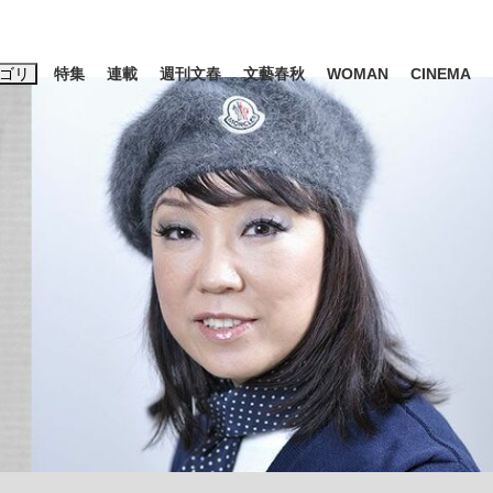
ゴリ
特集
連載
週刊文春
文藝春秋
WOMAN
CINEMA
キーワード入力
ス
エンタメ
ライフ
ビジネス
ーワードタグ一覧
山凌輝
#高市早苗
#後藤真希
#森岡毅
#城彰二
#内田有紀
#亀和田武
時価総額が一時トヨタ超え...
日本生まれの