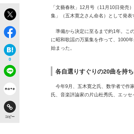
「文藝春秋」12月号（11月10日発売
集」（五木寛之さん命名）として発表
準備から決定に至るまで約1年。この
【独自】昭和の大女優・小川真由美（享年86）
に昭和歌謡の万葉集を作って、1000
始まった。
0
各自選りすぐりの20曲を持
今年9月、五木寛之氏、数学者で作家
氏、音楽評論家の片山杜秀氏、エッセ
《VIVANT》頼れる相棒・ドラムが認めた“
コピー