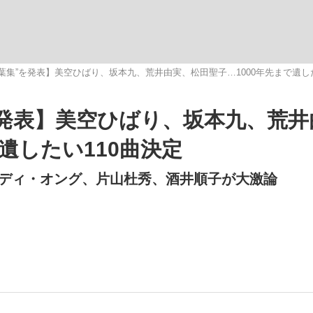
観る将棋、読
葉集”を発表】美空ひばり、坂本九、荒井由実、松田聖子…1000年先まで遺した
を発表】美空ひばり、坂本九、荒井
遺したい110曲決定
ディ・オング、片山杜秀、酒井順子が大激論