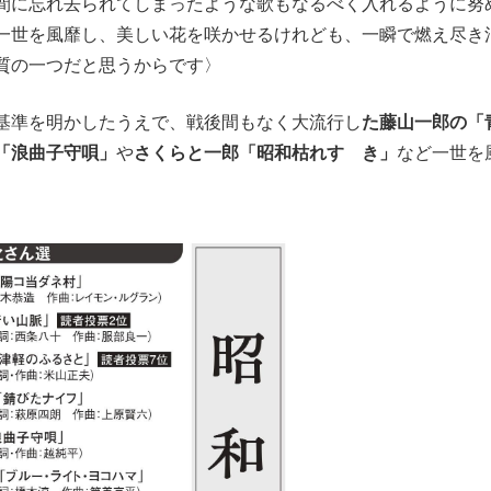
間に忘れ去られてしまったような歌もなるべく入れるように努
一世を風靡し、美しい花を咲かせるけれども、一瞬で燃え尽き
質の一つだと思うからです〉
基準を明かしたうえで、戦後間もなく大流行し
た藤山一郎の「
「浪曲子守唄」
や
さくらと一郎「昭和枯れすゝき」
など一世を