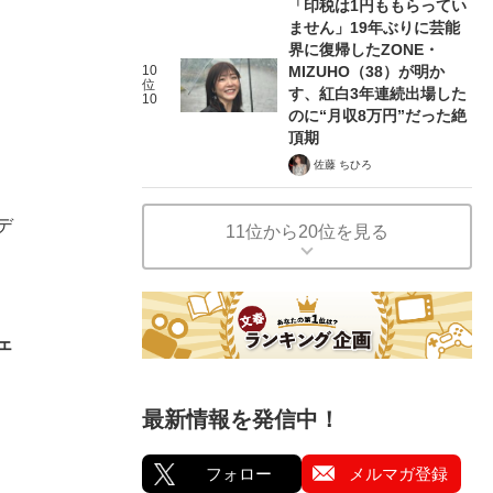
「印税は1円ももらってい
ません」19年ぶりに芸能
界に復帰したZONE・
10
MIZUHO（38）が明か
位
す、紅白3年連続出場した
10
のに“月収8万円”だった絶
頂期
佐藤 ちひろ
デ
11位から20位を見る
ェ
最新情報を発信中！
フォロー
メルマガ登録