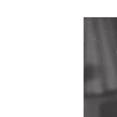
「90%は失敗する。でも…」本田圭佑が初め