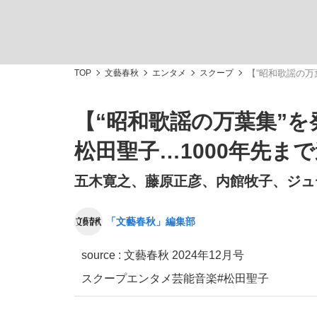
TOP
文藝春秋
エンタメ
スクープ
【“昭和歌謡の万
【“昭和歌謡の万葉集”
私のあのとき、私のいま
松田聖子…1000年先まで
五木寛之、藤原正彦、内館牧子、ジュ
「文藝春秋」編集部
source :
文藝春秋 2024年12月号
スクープ
エンタメ
芸能
音楽
#松田聖子
キングの誕生を、目撃せよ。