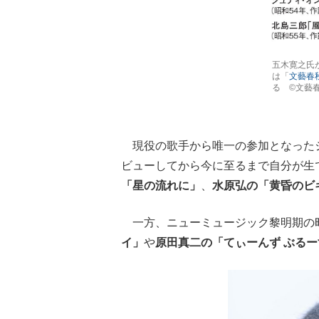
五木寛之氏
は「
文藝春
る ©文藝
現役の歌手から唯一の参加となったジ
ビューしてから今に至るまで自分が生
「星の流れに」
、
水原弘の「黄昏のビ
一方、ニューミュージック黎明期の昭
イ」
や
原田真二の「てぃーんず ぶるー