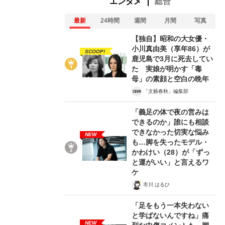
エンタメ
総合
最新
24時間
週間
月間
写真
【独自】昭和の大女優・
小川真由美（享年86）が
SCOOP!
鹿児島で3月に死去してい
た 実娘が明かす「毒
母」の素顔と空白の晩年
「文藝春秋」編集部
「義足の体で夜の営みは
できるのか」誰にも相談
できなかった切実な悩み
NEW
も…脚を失ったモデル・
かわけい（28）が「ずっ
と運がいい」と言えるワ
ケ
市川 はるひ
「足をもう一本失わない
と学ばないんですね」痛
NEW