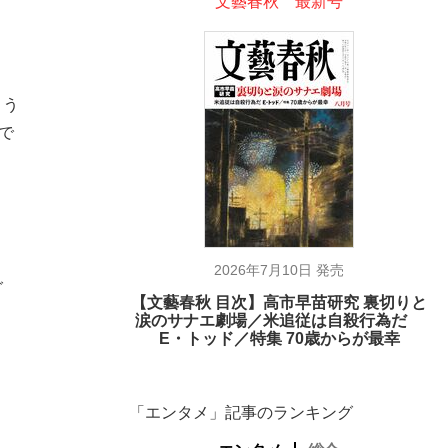
文藝春秋 最新号
よう
で
2026年7月10日 発売
グ
【文藝春秋 目次】高市早苗研究 裏切りと
涙のサナエ劇場／米追従は自殺行為だ
E・トッド／特集 70歳からが最幸
在記》RM→渋谷で飲み会、JIN→伊豆の...
「エンタメ」記事のランキング