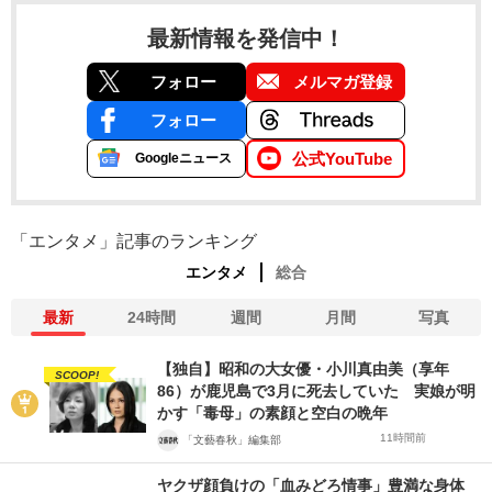
最新情報を発信中！
フォロー
メルマガ登録
フォロー
公式YouTube
Googleニュース
「エンタメ」記事のランキング
エンタメ
総合
最新
24時間
週間
月間
写真
【独自】昭和の大女優・小川真由美（享年
SCOOP!
86）が鹿児島で3月に死去していた 実娘が明
かす「毒母」の素顔と空白の晩年
11時間前
「文藝春秋」編集部
ヤクザ顔負けの「血みどろ情事」豊満な身体