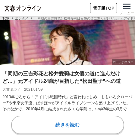
電子版TOP
メニュー
TOP
エンタメ
「同期の三吉彩花と松井愛莉は女優の道に進んだけど…」元アイドル
「同期の三吉彩花と松井愛莉は女優の道に進んだけ
ど…」元アイドル24歳が目指した“松田聖子”への道
大貫 真之介
2021/01/09
2010年ごろから「アイドル戦国時代」と言われはじめ、ももいろクローバ
ーZや東京女子流、ぱすぽ☆がアイドルライブシーンを盛り上げていた。
そのなかで、2010年4月に結成されたさくら学院は、中学3年生の3月で義
務教育…
続きを読む