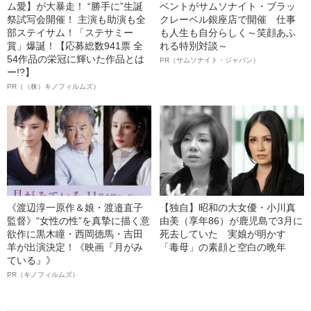
ム愛】が大暴走！ “勝手に”生誕
ベントがサムソナイト・ブラッ
祭試写会開催！ 主演も助演も全
クレーベル銀座店で開催 仕事
部ステイサム！「ステサミー
も人生も自分らしく～笑顔あふ
賞」爆誕！【応募総数941票 全
れる特別対談～
54作品の栄冠に輝いた作品とは
PR（サムソナイト・ジャパン）
ー!?】
PR（（株）キノフィルムズ）
《渡辺淳一原作＆娘・渡邉直子
【独自】昭和の大女優・小川真
監督》“女性の性”を真摯に描く意
由美（享年86）が鹿児島で3月に
欲作に黒木瞳・西岡德馬・吉田
死去していた 実娘が明かす
羊が出演決定！《映画『月がみ
「毒母」の素顔と空白の晩年
ている』》
PR（キノフィルムズ）