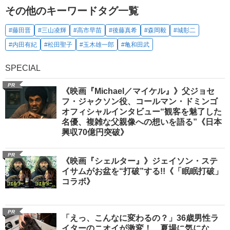
その他のキーワードタグ一覧
#藤田晋
#三山凌輝
#高市早苗
#後藤真希
#森岡毅
#城彰二
#内田有紀
#松田聖子
#玉木雄一郎
#亀和田武
SPECIAL
PR
《映画『Michael／マイケル』》父ジョセ
フ・ジャクソン役、コールマン・ドミンゴ
オフィシャルインタビュー“観客を魅了した
名優、複雑な父親像への想いを語る”《日本
興収70億円突破》
PR
《映画『シェルター』》ジェイソン・ステ
イサムがお盆を“打破”する!!《「眠眠打破」
コラボ》
PR
「えっ、こんなに変わるの？」36歳男性ラ
イターのニオイが激変！ 夏場に気にな