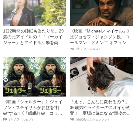
1日2時間の睡眠も当たり前…29
《映画『Michael／マイケル』》
歳の元アイドルの「『ゴーカイ
父ジョセフ・ジャクソン役、コ
ジャー』とアイドル活動を両立
ールマン・ドミンゴ オフィシャ
していたあの頃」
ルインタビュー“観客を魅了した
PR（キノフィルムズ）
名優、複雑な父親像への想いを
語る”《日本興収70億円突破》
《映画『シェルター』》ジェイ
「えっ、こんなに変わるの？」
ソン・ステイサムがお盆を“打
36歳男性ライターのニオイが激
破”する!!《「眠眠打破」コラ
変！ 夏場に気になる“頭皮のニ
ボ》
オイ”や“ベタつき”を解消す
PR（キノフィルムズ）
PR（株式会社スヴェンソン）
る、“ウィッグのスペシャリス
ト”が生み出した徹底ケアとは