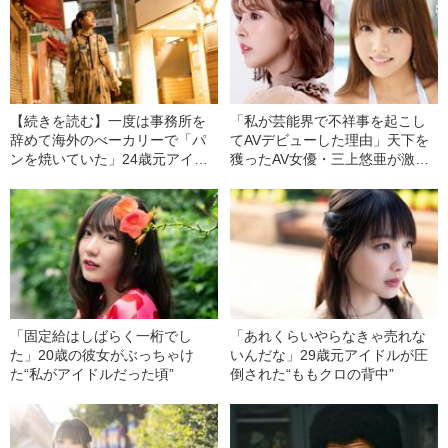
【続きを読む】一度は事務所を
「私が芸能界で不祥事を起こし
辞めて海外のべーカリーで「パ
てAVデビューした理由」天下を
ンを焼いていた」24歳元アイド
獲ったAV女優・三上悠亜が激動
ルが活動再開で最も苦労したこ
の5年を赤裸々告白
と
「固定給はしばらく一桁でし
「あれくらいやらなきゃ売れな
た」20歳の彼女がぶっちゃけ
いんだな」29歳元アイドルが圧
た“私がアイドルだった頃”
倒された“ももクロの背中”