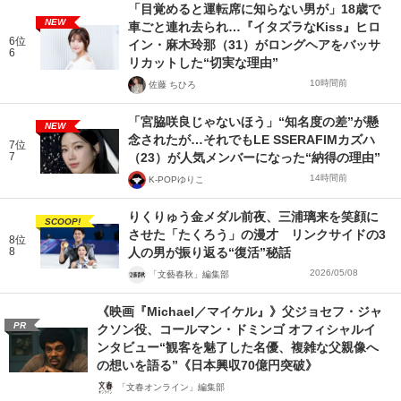
「目覚めると運転席に知らない男が」18歳で
NEW
車ごと連れ去られ…『イタズラなKiss』ヒロ
6位
イン・麻木玲那（31）がロングヘアをバッサ
6
リカットした“切実な理由”
10時間前
佐藤 ちひろ
「宮脇咲良じゃないほう」“知名度の差”が懸
NEW
念されたが…それでもLE SSERAFIMカズハ
7位
7
（23）が人気メンバーになった“納得の理由”
14時間前
K-POPゆりこ
りくりゅう金メダル前夜、三浦璃来を笑顔に
SCOOP!
させた「たくろう」の漫才 リンクサイドの3
8位
8
人の男が振り返る“復活”秘話
2026/05/08
「文藝春秋」編集部
《映画『Michael／マイケル』》父ジョセフ・ジャ
PR
クソン役、コールマン・ドミンゴ オフィシャルイ
ンタビュー“観客を魅了した名優、複雑な父親像へ
の想いを語る”《日本興収70億円突破》
「文春オンライン」編集部