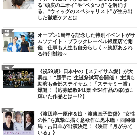
る“頭皮のニオイ”や“ベタつき”を解消す
る、“ウィッグのスペシャリスト”が生み出
した徹底ケアとは
PR
オープン1周年を記念した特別イベントがサ
ムソナイト・ブラックレーベル銀座店で開
催 仕事も人生も自分らしく～笑顔あふれ
る特別対談～
PR
《祝59歳》日本中の【ステイサム愛】が大
暴走！ “勝手に”生誕祭試写会開催！ 主演も
助演も全部ステイサム！「ステサミー賞」
爆誕！【応募総数941票 全54作品の栄冠に
輝いた作品とはー!?】
PR
《渡辺淳一原作＆娘・渡邉直子監督》“女性
の性”を真摯に描く意欲作に黒木瞳・西岡德
馬・吉田羊が出演決定！《映画『月がみて
いる』》