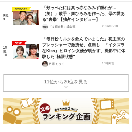
「頬っぺたには真っ赤なみみず腫れが…
SCOOP!
（笑）」歌手・郷ひろみを作った、母の愛あ
9位
9
る“裏拳”【独占インタビュー】
2026/06/10
「文藝春秋」編集部
「毎日粉ミルクを飲んでいました」初主演の
NEW
プレッシャーで激痩せ、点滴も…『イタズラ
10
なKiss』ヒロイン女優が明かす、撮影中に体
位
10
験した“極限状態”
10時間前
佐藤 ちひろ
11位から20位を見る