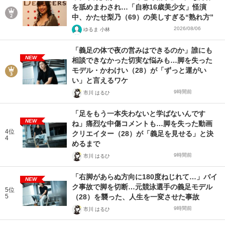
を舐めまわされ…「自称16歳美少女」怪演
中、かたせ梨乃（69）の美しすぎる“熟れ方”
2026/08/06
ゆるま 小林
「義足の体で夜の営みはできるのか」誰にも
NEW
相談できなかった切実な悩みも…脚を失った
モデル・かわけい（28）が「ずっと運がい
い」と言えるワケ
9時間前
市川 はるひ
「足をもう一本失わないと学ばないんです
NEW
ね」痛烈な中傷コメントも…脚を失った動画
4位
クリエイター（28）が「義足を見せる」と決
4
めるまで
9時間前
市川 はるひ
「右脚があらぬ方向に180度ねじれて…」バイ
NEW
ク事故で脚を切断…元競泳選手の義足モデル
5位
5
（28）を襲った、人生を一変させた事故
9時間前
市川 はるひ