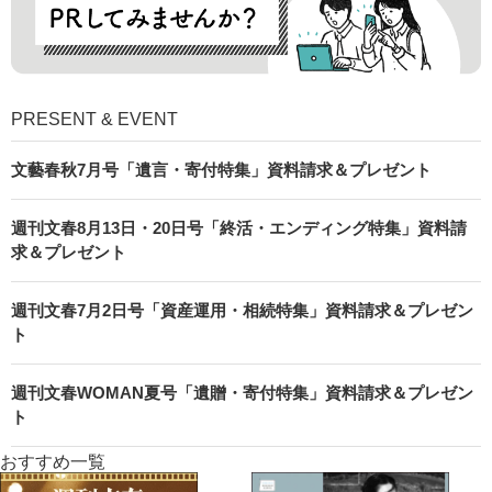
PRESENT & EVENT
文藝春秋7月号「遺言・寄付特集」資料請求＆プレゼント
週刊文春8月13日・20日号「終活・エンディング特集」資料請
求＆プレゼント
週刊文春7月2日号「資産運用・相続特集」資料請求＆プレゼン
ト
週刊文春WOMAN夏号「遺贈・寄付特集」資料請求＆プレゼン
ト
おすすめ一覧