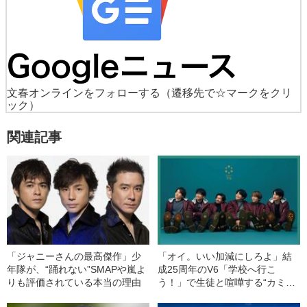
文春オンラインをフォローする
（遷移先で☆マークをクリ
ック）
関連記事
「ジャニーさんの最高傑作」少
「オイ。いい加減にしろよ」結
年隊が、“踊れない”SMAPや嵐よ
成25周年のV6「学校へ行こ
りも評価されている本当の理由
う！」で生徒と喧嘩する“カミセ
ン”を黙らせた伝説の男