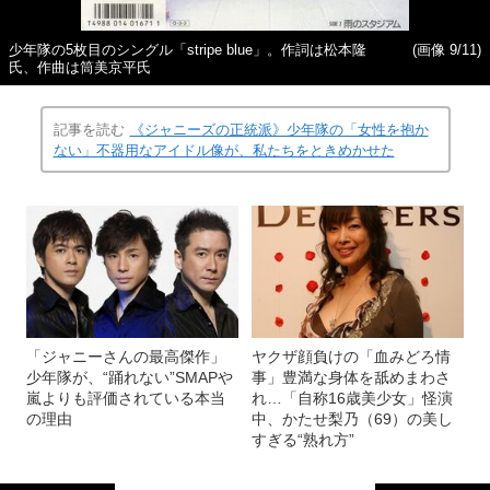
少年隊の5枚目のシングル「stripe blue」。作詞は松本隆
(画像 9/11)
氏、作曲は筒美京平氏
記事を読む
《ジャニーズの正統派》少年隊の「女性を抱か
ない」不器用なアイドル像が、私たちをときめかせた
「ジャニーさんの最高傑作」
ヤクザ顔負けの「血みどろ情
少年隊が、“踊れない”SMAPや
事」豊満な身体を舐めまわさ
嵐よりも評価されている本当
れ…「自称16歳美少女」怪演
の理由
中、かたせ梨乃（69）の美し
すぎる“熟れ方”