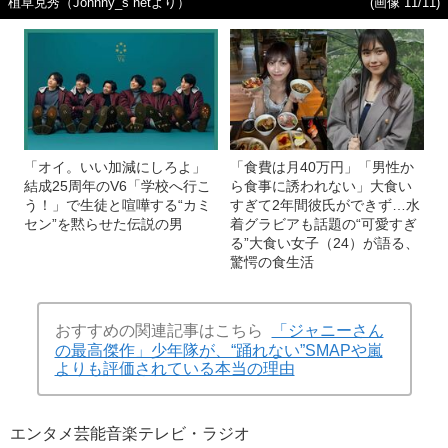
植草克秀（Johnny_s netより）
(画像 11/11)
「オイ。いい加減にしろよ」
「食費は月40万円」「男性か
結成25周年のV6「学校へ行こ
ら食事に誘われない」大食い
う！」で生徒と喧嘩する“カミ
すぎて2年間彼氏ができず…水
セン”を黙らせた伝説の男
着グラビアも話題の“可愛すぎ
る”大食い女子（24）が語る、
驚愕の食生活
おすすめの関連記事はこちら
「ジャニーさん
の最高傑作」少年隊が、“踊れない”SMAPや嵐
よりも評価されている本当の理由
エンタメ
芸能
音楽
テレビ・ラジオ