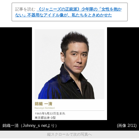
記事を読む
《ジャニーズの正統派》少年隊の「女性を抱か
ない」不器用なアイドル像が、私たちをときめかせた
錦織一清（Johnny_s netより）
(画像 2/11)
縦スクロールで次の写真へ