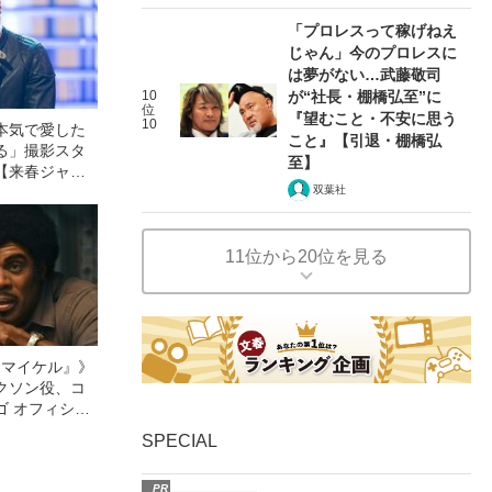
「プロレスって稼げねえ
じゃん」今のプロレスに
は夢がない…武藤敬司
10
が“社長・棚橋弘至”に
位
『望むこと・不安に思う
10
本気で愛した
こと』【引退・棚橋弘
る」撮影スタ
至】
【来春ジャニ
双葉社
11位から20位を見る
l／マイケル』》
クソン役、コ
ゴ オフィシャ
観客を魅了した
SPECIAL
像への想いを
0億円突破》
PR