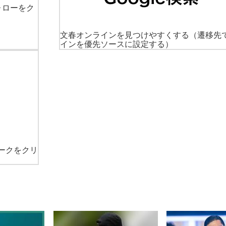
ォローをク
文春オンラインを見つけやすくする
（遷移先
インを優先ソースに設定する）
ークをクリ