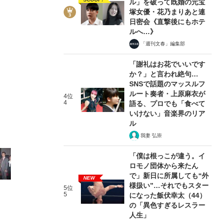
ル」を破って既婚の元宝
塚女優・花乃まりあと連
日密会《直撃後にもホテ
ルへ…》
「週刊文春」編集部
「謝礼はお花でいいです
か？」と言われ絶句…
SNSで話題のマッスルフ
《ジャニーズの正統派》少年隊の「女性を抱かない」不
ルート奏者・上原麻衣が
4位
4
語る、プロでも「食べて
2020/10/02
いけない」音楽界のリア
ル
我妻 弘崇
関連記事
「僕は根っこが違う。イ
「ジャニーさんの最高傑作」少年隊が、“踊れない”SM
ロモノ団体から来たん
「オイ。いい加減にしろよ」結成25周年のV6「学校へ
で」新日に所属しても“外
NEW
様扱い”…それでもスター
らせた伝説の男
それでもファンが山下智久を愛し続ける
5位
5
になった飯伏幸太（44）
葉」
の「異色すぎるレスラー
人生」