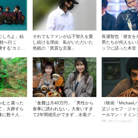
にしろよ」結
それでもファンが山下智久を愛
長瀬智也「彼女を
学校へ行こ
し続ける理由 私がいただいた
男たちが何人もい
嘩する“カミセ
色紙の「異質な言葉」
ッフに語った本音
説の男
ーズ卒業】
かむと腐った
「食費は月40万円」「男性から
《映画『Michae
て」火葬すら
食事に誘われない」大食いすぎ
父ジョセフ・ジャ
壕に数十人
て2年間彼氏ができず…水着グラ
ールマン・ドミン
の世の地獄を見
ビアも話題の“可愛すぎる”大食い
ルインタビュー“
PR（キノフィルムズ）
た“過酷すぎる
女子（24）が語る、驚愕の食生
名優、複雑な父親
活
語る”《日本興収7