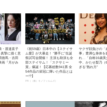
娘・渡邉直子
《祝59歳》日本中の【ステイサ
ヤクザ顔負けの「
を真摯に描く意
ム愛】が大暴走！ “勝手に”生誕
事」豊満な身体を
岡德馬・吉田
祭試写会開催！ 主演も助演も全
れ…「自称16歳
映画『月がみ
部ステイサム！「ステサミー
中、かたせ梨乃（
賞」爆誕！【応募総数941票 全
ぎる“熟れ方”
54作品の栄冠に輝いた作品とは
ー!?】
PR（（株）キノフィルムズ）