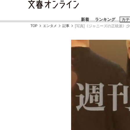
新着
ランキング
カテ
TOP
エンタメ
記事
[写真]《ジャニーズの正統派》
スクープ
ニュー
おすすめのキ
#藤田晋
#三
#玉木雄一郎
「90%は失敗する。でも…」本田圭佑が初め
終戦から81年