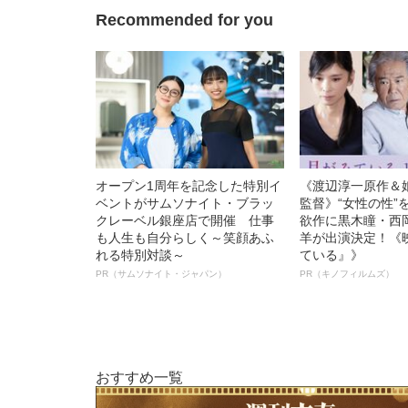
Recommended for you
オープン1周年を記念した特別イ
《渡辺淳一原作＆
ベントがサムソナイト・ブラッ
監督》“女性の性”
クレーベル銀座店で開催 仕事
欲作に黒木瞳・西
も人生も自分らしく～笑顔あふ
羊が出演決定！《
れる特別対談～
ている』》
PR（サムソナイト・ジャパン）
PR（キノフィルムズ）
おすすめ一覧