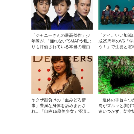
「ジャニーさんの最高傑作」少
「オイ。いい加減
年隊が、“踊れない”SMAPや嵐よ
成25周年のV6「
りも評価されている本当の理由
う！」で生徒と喧
ン”を黙らせた伝
ヤクザ顔負けの「血みどろ情
「遺体の手首をつ
事」豊満な身体を舐めまわさ
肉がズルッと剥げ
れ…「自称16歳美少女」怪演
追いつかず、防空
中、かたせ梨乃（69）の美しす
を“集団土葬”…こ
ぎる“熟れ方”
た少年兵が明かし
任務”とは