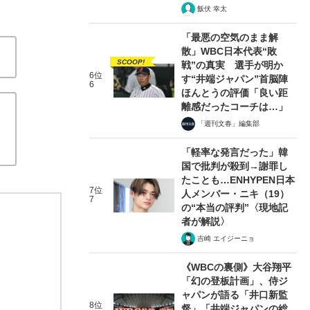
飯伏 幸太
「最悪の空気のまま解
散」WBC日本代表“敗
SCOOP!
戦”の真実 選手が明か
6位
す“井端ジャパン”首脳陣
6
ほんとうの評価「良い距
離感だったコーチは…」
「週刊文春」編集部
「軽率な発言だった」韓
国で批判が殺到→謝罪し
たことも…ENHYPEN日本
7位
人メンバー・ニキ（19）
7
の“本当の評判”〈現地記
者が解説〉
吉崎 エイジーニョ
《WBCの裏側》大谷翔平
「幻の登板計画」、侍ジ
ャパンが語る「井口新監
8位
督」「井端ジャパンの総