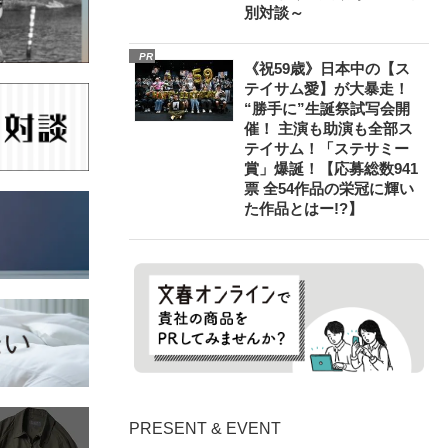
別対談～
PR
《祝59歳》日本中の【ス
テイサム愛】が大暴走！
“勝手に”生誕祭試写会開
催！ 主演も助演も全部ス
テイサム！「ステサミー
賞」爆誕！【応募総数941
票 全54作品の栄冠に輝い
た作品とはー!?】
PRESENT & EVENT