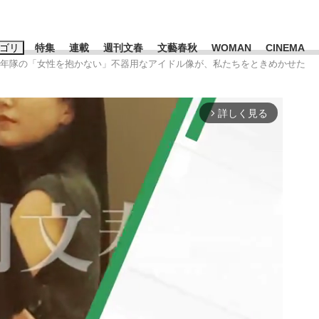
ゴリ
特集
連載
週刊文春
文藝春秋
WOMAN
CINEMA
少年隊の「女性を抱かない」不器用なアイドル像が、私たちをときめかせた
キーワード入力
ス
エンタメ
ライフ
ビジネス
詳しく見る
arrow_forward_ios
ーワードタグ一覧
山凌輝
#高市早苗
#後藤真希
#城彰二
#内田有紀
#松田聖
観る将棋、読
#亀和田武
#池上彰
て明かした日本代表監督に...
「最悪の空気のまま解散」W