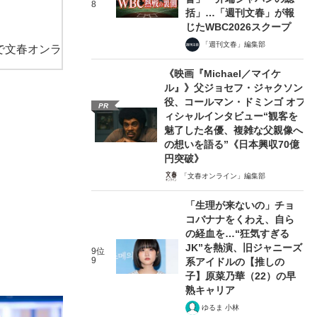
8
括」…「週刊文春」が報
じたWBC2026スクープ
「週刊文春」編集部
で文春オンラ
《映画『Michael／マイケ
ル』》父ジョセフ・ジャクソン
役、コールマン・ドミンゴ オフ
PR
ィシャルインタビュー“観客を
魅了した名優、複雑な父親像へ
の想いを語る”《日本興収70億
円突破》
「文春オンライン」編集部
「生理が来ないの」チョ
コバナナをくわえ、自ら
の経血を…“狂気すぎる
JK”を熱演、旧ジャニーズ
9位
9
系アイドルの【推しの
子】原菜乃華（22）の早
熟キャリア
ゆるま 小林