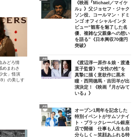
《映画『Michael／マイケ
ル』》父ジョセフ・ジャク
ソン役、コールマン・ドミ
ンゴ オフィシャルインタ
ビュー“観客を魅了した名
優、複雑な父親像への想い
を語る”《日本興収70億円
突破》
PR
血みどろ情
《渡辺淳一原作＆娘・渡邉
舐めまわさ
直子監督》“女性の性”を
美少女」怪演
真摯に描く意欲作に黒木
69）の美しす
瞳・西岡德馬・吉田羊が出
演決定！《映画『月がみて
いる』》
PR
オープン1周年を記念した
特別イベントがサムソナイ
ト・ブラックレーベル銀座
店で開催 仕事も人生も自
分らしく～笑顔あふれる特