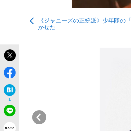
《ジャニーズの正統派》少年隊の
かせた
「敗因分析は一切聞かれなかった」侍ジャパン選
キングの誕生を、目撃せよ。
the Style
1
前
「目標達成できなかったからと言って…」サッ