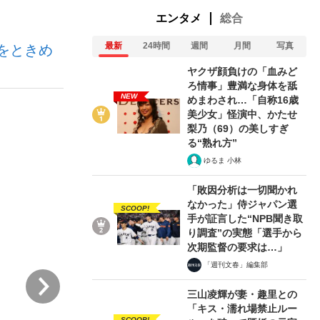
エンタメ
総合
最新
24時間
週間
月間
写真
をときめ
ない資産運用のすべて
ヤクザ顔負けの「血みど
ろ情事」豊満な身体を舐
NEW
めまわされ…「自称16歳
美少女」怪演中、かたせ
が悲しい」『北の国から』倉本聰氏（91...
梨乃（69）の美しすぎ
る“熟れ方”
ゆるま 小林
「敗因分析は一切聞かれ
なかった」侍ジャパン選
SCOOP!
手が証言した“NPB聞き取
り調査”の実態「選手から
次期監督の要求は…」
「週刊文春」編集部
次
三山凌輝が妻・趣里との
「キス・濡れ場禁止ルー
SCOOP!