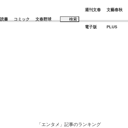
週刊文春
文藝春秋
読書
コミック
文春野球
検索
電子版
PLUS
インタビュー
読書
子
む将棋
BC日本代表“敗戦”の真実 選手が明かす...
「エンタメ」記事のランキング