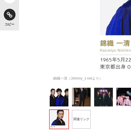
コピー
錦織一清（Johnny_s netより）
関連リンク