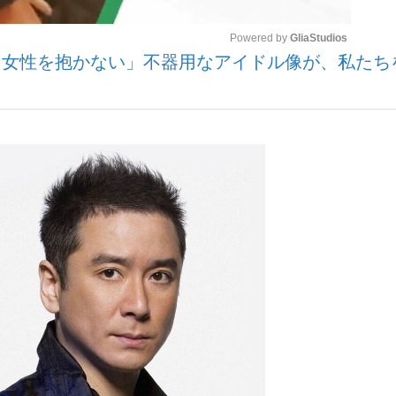
Powered by 
GliaStudios
「女性を抱かない」不器用なアイドル像が、私たち
いまさら聞け
Mute
手が証言した“NPB聞...
「クマが悪者扱いされているの
もっと見る
カー日本代表・森保一監督...