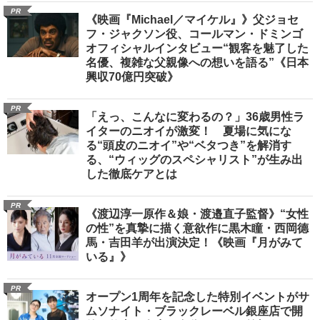
PR
《映画『Michael／マイケル』》父ジョセ
フ・ジャクソン役、コールマン・ドミンゴ
オフィシャルインタビュー“観客を魅了した
名優、複雑な父親像への想いを語る”《日本
興収70億円突破》
PR
「えっ、こんなに変わるの？」36歳男性ラ
イターのニオイが激変！ 夏場に気にな
る“頭皮のニオイ”や“ベタつき”を解消す
る、“ウィッグのスペシャリスト”が生み出
した徹底ケアとは
PR
《渡辺淳一原作＆娘・渡邉直子監督》“女性
の性”を真摯に描く意欲作に黒木瞳・西岡德
馬・吉田羊が出演決定！《映画『月がみて
いる』》
PR
オープン1周年を記念した特別イベントがサ
ムソナイト・ブラックレーベル銀座店で開