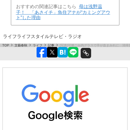
おすすめの関連記事はこちら
母は浅野温
子！ 「あさイチ」魚住アナが“カミングアウ
ト”した理由
ライフ
ライフスタイル
テレビ・ラジオ
TOP
文藝春秋
ライフ
記事
[写真]可燃ごみ内グラスで手が血まみれに…清