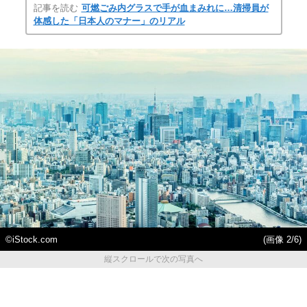
記事を読む
可燃ごみ内グラスで手が血まみれに…清掃員が
体感した「日本人のマナー」のリアル
©iStock.com
(画像 2/6)
縦スクロールで次の写真へ