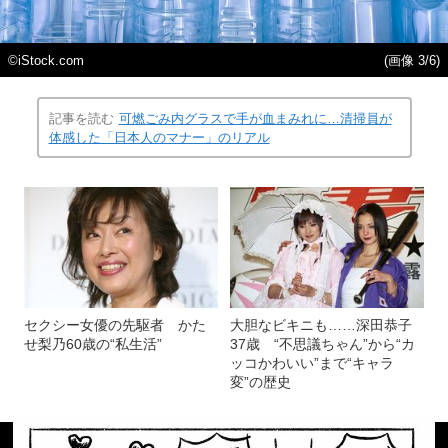
©iStock.com
(画像 3/6)
記事を読む
可燃ごみ内グラスで手が血まみれに…清掃員が
体感した「日本人のマナー」のリアル
セクシー女優の先駆者 かた
大胆なビキニも……深田恭子
せ梨乃60歳の“私生活”
37歳 “不思議ちゃん”から“カ
ッコかわいい”まで“キャラ
変”の歴史