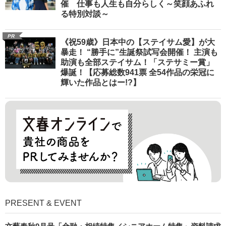
催 仕事も人生も自分らしく～笑顔あふれ
る特別対談～
PR
《祝59歳》日本中の【ステイサム愛】が大
暴走！ “勝手に”生誕祭試写会開催！ 主演も
助演も全部ステイサム！「ステサミー賞」
爆誕！【応募総数941票 全54作品の栄冠に
輝いた作品とはー!?】
PRESENT & EVENT