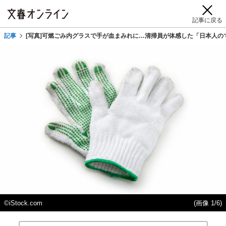
記事に戻る
記事
[写真]可燃ごみ内グラスで手が血まみれに…清掃員が体感した「日本人の
©iStock.com
(画像 1/6)