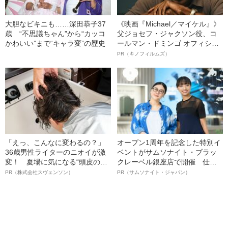
大胆なビキニも……深田恭子37
《映画『Michael／マイケル』》
歳 “不思議ちゃん”から“カッコ
父ジョセフ・ジャクソン役、コ
かわいい”まで“キャラ変”の歴史
ールマン・ドミンゴ オフィシャ
ルインタビュー“観客を魅了した
PR（キノフィルムズ）
名優、複雑な父親像への想いを
語る”《日本興収70億円突破》
「えっ、こんなに変わるの？」
オープン1周年を記念した特別イ
36歳男性ライターのニオイが激
ベントがサムソナイト・ブラッ
変！ 夏場に気になる“頭皮のニ
クレーベル銀座店で開催 仕事
オイ”や“ベタつき”を解消す
も人生も自分らしく～笑顔あふ
PR（株式会社スヴェンソン）
PR（サムソナイト・ジャパン）
る、“ウィッグのスペシャリス
れる特別対談～
ト”が生み出した徹底ケアとは