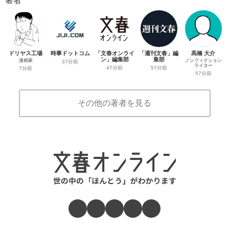
著者
ドリヤス工場
時事ドットコム
「文春オンライ
「週刊文春」編
髙橋 大介
ン」編集部
集部
漫画家
ノンフィクション
37分前
ライター
47分前
57分前
7分前
57分前
その他の著者を見る