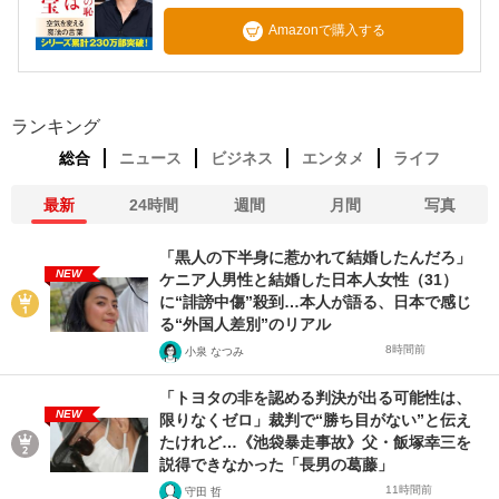
Amazonで購入する
ランキング
総合
ニュース
ビジネス
エンタメ
ライフ
最新
24時間
週間
月間
写真
「黒人の下半身に惹かれて結婚したんだろ」
NEW
ケニア人男性と結婚した日本人女性（31）
に“誹謗中傷”殺到…本人が語る、日本で感じ
る“外国人差別”のリアル
8時間前
小泉 なつみ
「トヨタの非を認める判決が出る可能性は、
NEW
限りなくゼロ」裁判で“勝ち目がない”と伝え
たけれど…《池袋暴走事故》父・飯塚幸三を
説得できなかった「長男の葛藤」
11時間前
守田 哲