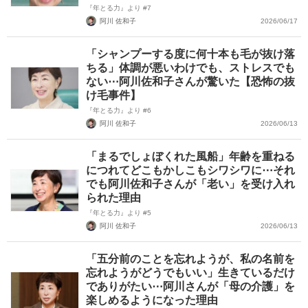
『年とる力』より #7
阿川 佐和子
2026/06/17
「シャンプーする度に何十本も毛が抜け落
ちる」体調が悪いわけでも、ストレスでも
ない⋯阿川佐和子さんが驚いた【恐怖の抜
け毛事件】
『年とる力』より #6
阿川 佐和子
2026/06/13
「まるでしょぼくれた風船」年齢を重ねる
につれてどこもかしこもシワシワに⋯それ
でも阿川佐和子さんが「老い」を受け入れ
られた理由
『年とる力』より #5
阿川 佐和子
2026/06/13
「五分前のことを忘れようが、私の名前を
忘れようがどうでもいい」生きているだけ
でありがたい⋯阿川さんが「母の介護」を
楽しめるようになった理由