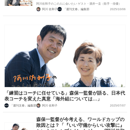
阿川佐和子のこの人に会いたい ゲスト・酒井一圭（歌手・俳優）
阿川 佐和子
「週刊文春」編集部
2025/10/06
「練習はコーチに任せている」森保一監督が語る、日本代
表コーチを変えた真意「海外組については…」
「週刊文春」編集部
阿川 佐和子
2025/07/07
森保一監督が今考える、ワールドカップの
敗因とは？「『いい守備からいい攻撃に』