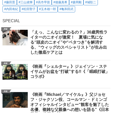
#藤田晋
#三山凌輝
#高市早苗
#後藤真希
#森岡毅
#城彰二
#内田有紀
#松田聖子
#玉木雄一郎
#亀和田武
SPECIAL
PR
「えっ、こんなに変わるの？」36歳男性ラ
イターのニオイが激変！ 夏場に気にな
る“頭皮のニオイ”や“ベタつき”を解消す
る、“ウィッグのスペシャリスト”が生み出
した徹底ケアとは
PR
《映画『シェルター』》ジェイソン・ステ
イサムがお盆を“打破”する!!《「眠眠打破」
コラボ》
PR
《映画『Michael／マイケル』》父ジョセ
フ・ジャクソン役、コールマン・ドミンゴ
オフィシャルインタビュー“観客を魅了した
名優、複雑な父親像への想いを語る”《日本