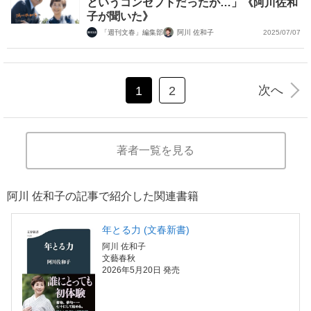
というコンセプトだったが…」《阿川佐和
子が聞いた》
「週刊文春」編集部
阿川 佐和子
2025/07/07
次へ
1
2
著者一覧を見る
阿川 佐和子の記事で紹介した関連書籍
年とる力 (文春新書)
阿川 佐和子
文藝春秋
2026年5月20日 発売