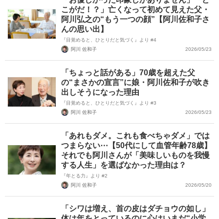
こがだ！？」亡くなって初めて見えた父・
阿川弘之の“もう一つの顔”【阿川佐和子さ
んの思い出】
『目覚めると、ひとりだと気づく』より #4
阿川 佐和子
2026/05/23
「ちょっと話がある」70歳を超えた父
の“まさかの宣言”に娘・阿川佐和子が吹き
出しそうになった理由
『目覚めると、ひとりだと気づく』より #3
阿川 佐和子
2026/05/23
「あれもダメ。これも食べちゃダメ」では
つまらない⋯【50代にして血管年齢78歳】
それでも阿川さんが「美味しいものを我慢
する人生」を選ばなかった理由は？
『年とる力』より #2
阿川 佐和子
2026/05/20
「シワは増え、首の皮はダチョウの如し」
体は年をとっているのに心はいまだ“小学