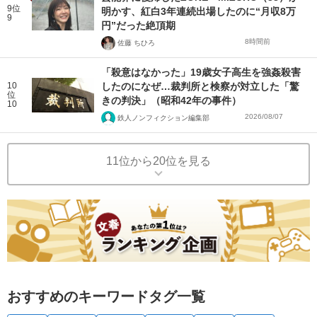
9位
明かす、紅白3年連続出場したのに“月収8万
9
円”だった絶頂期
8時間前
佐藤 ちひろ
「殺意はなかった」19歳女子高生を強姦殺害
10
したのになぜ…裁判所と検察が対立した「驚
位
きの判決」（昭和42年の事件）
10
2026/08/07
鉄人ノンフィクション編集部
11位から20位を見る
おすすめのキーワードタグ一覧