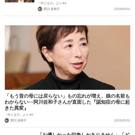
『年とる力』より #4
阿川 佐和子
2026/05/31
「もう昔の母には戻らない」もの忘れが増え、娘の名前も
わからない⋯阿川佐和子さんが直面した『認知症の母に起
きた異変』
『年とる力』より #3
阿川 佐和子
2026/05/31
「お優しかった印象しかありません」「ど