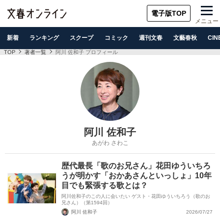
電子版TOP
メニュー
新着
ランキング
スクープ
コミック
週刊文春
文藝春秋
CIN
TOP
著者一覧
阿川 佐和子 プロフィール
阿川 佐和子
あがわ さわこ
歴代最長「歌のお兄さん」花田ゆういちろ
うが明かす「おかあさんといっしょ」10年
目でも緊張する歌とは？
阿川佐和子のこの人に会いたい ゲスト・花田ゆういちろう（歌のお
兄さん）（第1594回）
阿川 佐和子
2026/07/27