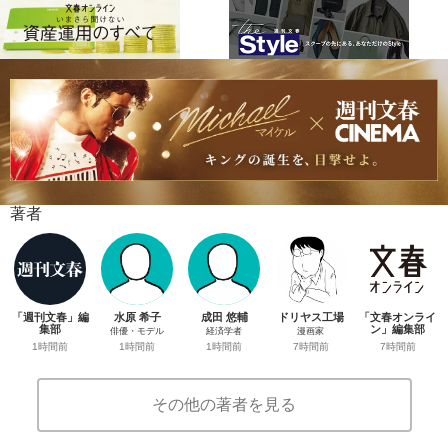
著者
「週刊文春」編
水原 希子
成田 悠輔
ドリヤス工場
「文春オンライ
集部
ン」編集部
俳優・モデル
経済学者
漫画家
1時間前
7時間前
1時間前
1時間前
7時間前
その他の著者を見る