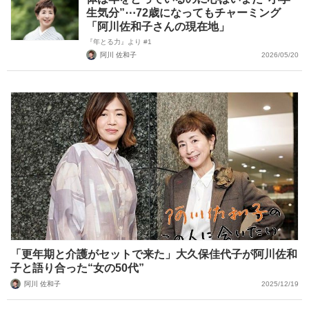
生気分”⋯72歳になってもチャーミング
「阿川佐和子さんの現在地」
『年とる力』より #1
阿川 佐和子
2026/05/20
「更年期と介護がセットで来た」大久保佳代子が阿川佐和
子と語り合った“女の50代”
阿川 佐和子
2025/12/19