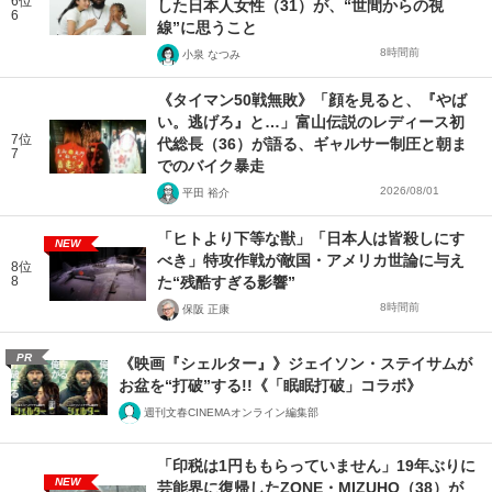
6位
した日本人女性（31）が、“世間からの視
6
線”に思うこと
8時間前
小泉 なつみ
《タイマン50戦無敗》「顔を見ると、『やば
い。逃げろ』と…」富山伝説のレディース初
7位
代総長（36）が語る、ギャルサー制圧と朝ま
7
でのバイク暴走
2026/08/01
平田 裕介
「ヒトより下等な獣」「日本人は皆殺しにす
NEW
べき」特攻作戦が敵国・アメリカ世論に与え
8位
8
た“残酷すぎる影響”
8時間前
保阪 正康
PR
《映画『シェルター』》ジェイソン・ステイサムが
お盆を“打破”する!!《「眠眠打破」コラボ》
週刊文春CINEMAオンライン編集部
「印税は1円ももらっていません」19年ぶりに
NEW
芸能界に復帰したZONE・MIZUHO（38）が