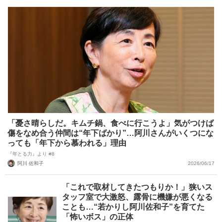
「憂さ晴らしだ。キムチ鍋、食べに行こうよ」気がつけば
傷をなめ合う仲間は“年下ばかり”…阿川さんがいくつにな
っても「年下から慕われる」理由
『年とる力』より #8
阿川 佐和子
2026/06/17
「これで取材してきたつもりか！」狭いス
タッフ室で大激怒、露骨に機嫌が悪くなる
ことも…“若かりし阿川佐和子”を育てた
「怖いボス」の正体