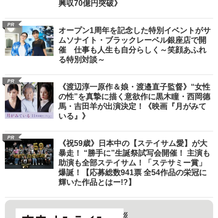
興収70億円突破》
PR
オープン1周年を記念した特別イベントがサ
ムソナイト・ブラックレーベル銀座店で開
催 仕事も人生も自分らしく～笑顔あふれ
る特別対談～
PR
《渡辺淳一原作＆娘・渡邉直子監督》“女性
の性”を真摯に描く意欲作に黒木瞳・西岡德
馬・吉田羊が出演決定！《映画『月がみて
いる』》
PR
《祝59歳》日本中の【ステイサム愛】が大
暴走！ “勝手に”生誕祭試写会開催！ 主演も
助演も全部ステイサム！「ステサミー賞」
爆誕！【応募総数941票 全54作品の栄冠に
輝いた作品とはー!?】