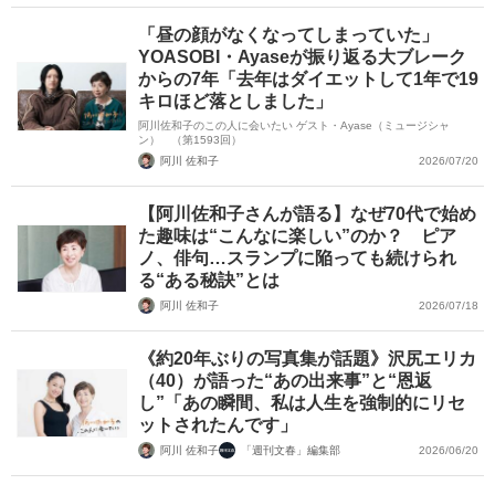
「昼の顔がなくなってしまっていた」
YOASOBI・Ayaseが振り返る大ブレーク
からの7年「去年はダイエットして1年で19
キロほど落としました」
阿川佐和子のこの人に会いたい ゲスト・Ayase（ミュージシャ
ン） （第1593回）
阿川 佐和子
2026/07/20
【阿川佐和子さんが語る】なぜ70代で始め
た趣味は“こんなに楽しい”のか？ ピア
ノ、俳句…スランプに陥っても続けられ
る“ある秘訣”とは
阿川 佐和子
2026/07/18
《約20年ぶりの写真集が話題》沢尻エリカ
（40）が語った“あの出来事”と“恩返
し”「あの瞬間、私は人生を強制的にリセ
ットされたんです」
阿川 佐和子
「週刊文春」編集部
2026/06/20