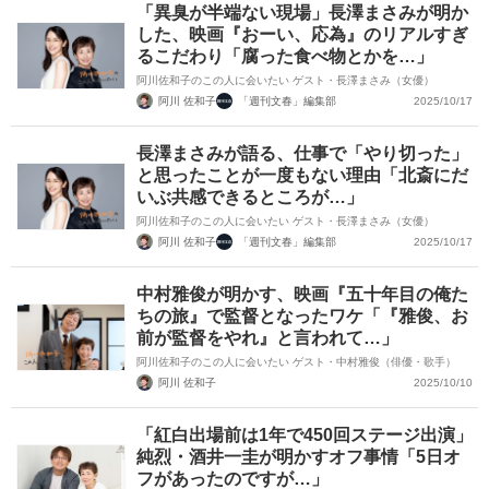
「異臭が半端ない現場」長澤まさみが明か
した、映画『おーい、応為』のリアルすぎ
るこだわり「腐った食べ物とかを…」
阿川佐和子のこの人に会いたい ゲスト・長澤まさみ（女優）
阿川 佐和子
「週刊文春」編集部
2025/10/17
長澤まさみが語る、仕事で「やり切った」
と思ったことが一度もない理由「北斎にだ
いぶ共感できるところが…」
阿川佐和子のこの人に会いたい ゲスト・長澤まさみ（女優）
阿川 佐和子
「週刊文春」編集部
2025/10/17
中村雅俊が明かす、映画『五十年目の俺た
ちの旅』で監督となったワケ「『雅俊、お
前が監督をやれ』と言われて…」
阿川佐和子のこの人に会いたい ゲスト・中村雅俊（俳優・歌手）
阿川 佐和子
2025/10/10
「紅白出場前は1年で450回ステージ出演」
純烈・酒井一圭が明かすオフ事情「5日オ
フがあったのですが…」