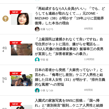
「再結成するなら5人全員がいい」「でも、ど
NEW
うしても連絡が取れなくて…」元ZONE・
MIZUHO（38）が明かす「19年ぶりに芸能界
復帰」した本当の理由
8時間前
佐藤 ちひろ
「上級国民は逮捕されなくて良いですね」自
NEW
宅住所がネットに流出、嫌がらせ電話も…
4位
《12人死傷の池袋暴走事故》飯塚幸三の長男
4
が直面した「加害者家族への暴力」
11時間前
守田 哲
日本の若者から突然「大麻売ってない？」と
NEW
言われ…「侮辱だし差別」ケニア人男性と結
5位
婚した日本人女性（31）が明かす、“排外主義
5
的な風潮”への苦悩
8時間前
小泉 なつみ
入園式の家族写真をSNSに投稿→「国へ帰
NEW
れ」と“差別発言”殺到…ケニア人男性と結婚