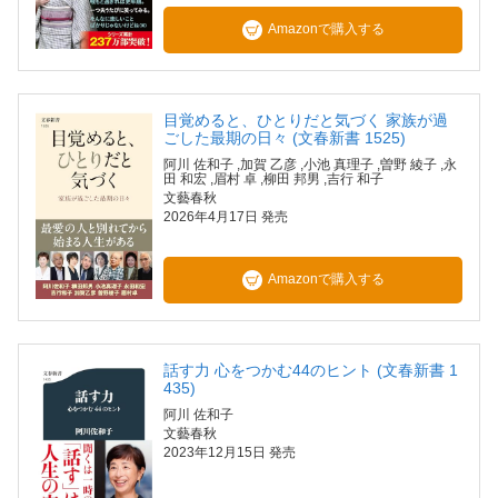
Amazonで購入する
目覚めると、ひとりだと気づく 家族が過
ごした最期の日々 (文春新書 1525)
阿川 佐和子
,加賀 乙彦
,小池 真理子
,曽野 綾子
,永
田 和宏
,眉村 卓
,柳田 邦男
,吉行 和子
文藝春秋
2026年4月17日 発売
Amazonで購入する
話す力 心をつかむ44のヒント (文春新書 1
435)
阿川 佐和子
文藝春秋
2023年12月15日 発売