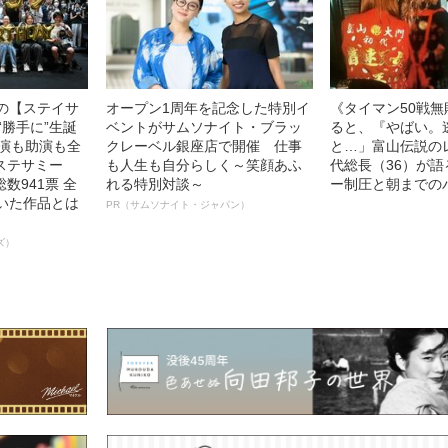
中の【ステイサ
オープン1周年を記念した特別イ
《タイマン50戦
“勝手に”生誕
ベントがサムソナイト・ブラッ
ると、『やばい。
主演も助演も全
クレーベル銀座店で開催 仕事
と…」富山伝説の
ステサミー
も人生も自分らしく～笑顔あふ
代総長（36）が
数941票 全
れる特別対談～
ー制圧と朝までの
輝いた作品とは
PR（サムソナイト・ジャパン）
ズ）