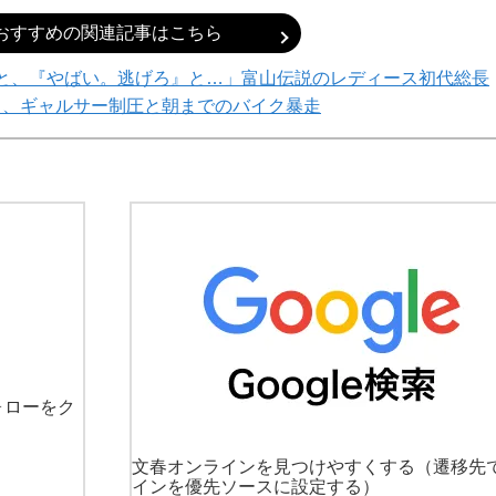
おすすめの関連記事はこちら
ると、『やばい。逃げろ』と…」富山伝説のレディース初代総長
る、ギャルサー制圧と朝までのバイク暴走
ォローをク
文春オンラインを見つけやすくする
（遷移先
インを優先ソースに設定する）