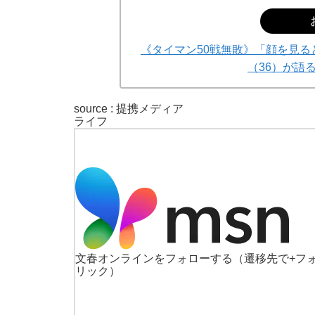
《タイマン50戦無敗》「顔を見
（36）が語
source : 提携メディア
ライフ
文春オンラインをフォローする
（遷移先で+フ
リック）