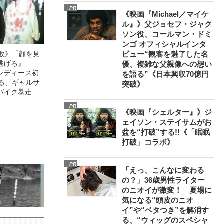
PR
《映画『Michael／マイケ
ル』》父ジョセフ・ジャク
ソン役、コールマン・ドミ
ンゴ オフィシャルインタ
無敗》「顔を見
ビュー“観客を魅了した名
逃げろ』
優、複雑な父親像への想い
レディース初
を語る”《日本興収70億円
語る、ギャルサ
突破》
バイク暴走
PR
《映画『シェルター』》ジ
ェイソン・ステイサムがお
盆を“打破”する!!《「眠眠
打破」コラボ》
PR
「えっ、こんなに変わる
の？」36歳男性ライター
のニオイが激変！ 夏場に
気になる“頭皮のニオ
イ”や“ベタつき”を解消す
る、“ウィッグのスペシャ