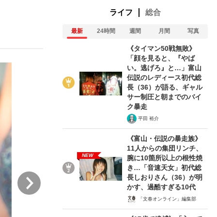
ライフ
総合
最新
24時間
週間
月間
写真
ない資産運用のすべて
《タイマン50戦無敗》
「顔を見ると、『やば
い。逃げろ』と…」富山
伝説のレディース初代総
が悲しい」『北の国から』倉本聰氏（91...
長（36）が語る、ギャル
サー制圧と朝までのバイ
ク暴走
平田 裕介
《富山・伝説の暴走族》
11人からの集団リンチ、
NEW
腕に10箇所以上の根性焼
き…「音速天女」初代総
次
長しおりさん（36）が明
かす、過酷すぎる10代
「文春オンライン」編集部