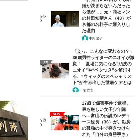
婚が決まらないんだった
ら僕が…」元・商社マン
8位
の村田知晴さん（43）が
8
京都の名料亭に婿入りし
た理由
中岡 愛子
「えっ、こんなに変わるの？」
36歳男性ライターのニオイが激
PR
変！ 夏場に気になる“頭皮の
ニオイ”や“ベタつき”を解消す
る、“ウィッグのスペシャリス
ト”が生み出した徹底ケアとは
二瓶 仁志
17歳で傷害事件で逮捕、
最も厳しい女子少年院
NEW
へ…富山の伝説のレディ
9位
ース総長（36）が、独房
9
の孤独の中で突きつけら
れた「自分の身勝手さ」