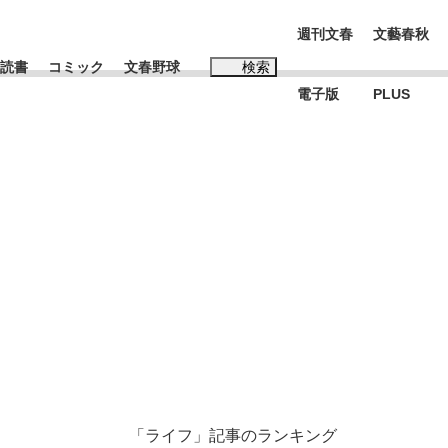
週刊文春
文藝春秋
読書
コミック
文春野球
検索
電子版
PLUS
インタビュー
読書
#松田聖子
む将棋
BC日本代表“敗戦”の真実 選手が明かす...
「ライフ」記事のランキング