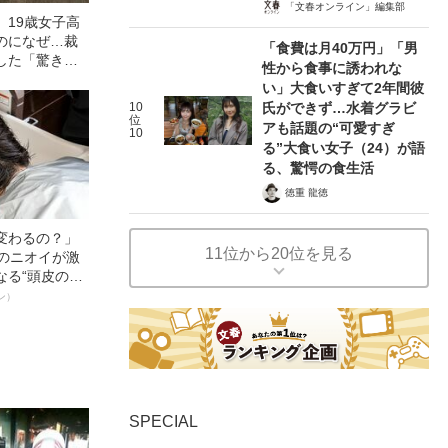
「文春オンライン」編集部
」19歳女子高
のになぜ…裁
「食費は月40万円」「男
した「驚きの
性から食事に誘われな
の事件）
い」大食いすぎて2年間彼
10
氏ができず…水着グラビ
位
アも話題の“可愛すぎ
10
る”大食い女子（24）が語
る、驚愕の食生活
徳重 龍徳
変わるの？」
11位から20位を見る
ーのニオイが激
なる“頭皮のニ
”を解消す
ン）
スペシャリス
徹底ケアとは
SPECIAL