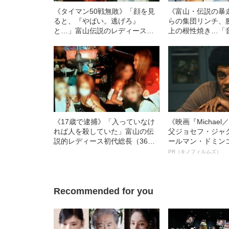
《タイマン50戦無敗》「顔を見
《富山・伝説の暴
ると、『やばい。逃げろ』
らの集団リンチ、
と…」富山伝説のレディース初
上の根性焼き…「
代総長（36）が語る、ギャルサ
代総長しおりさん
ー制圧と朝までのバイク暴走
す、過酷すぎる10
《17歳で逮捕》「入っていなけ
《映画『Michae
れば人を殺していた」富山の伝
父ジョセフ・ジャ
説的レディース初代総長（36）
ールマン・ドミン
が告白する、女子少年院での独
ルインタビュー“
PR（キノフィルムズ）
房生活と“ヤンキーの更生”
名優、複雑な父親
語る”《日本興収7
Recommended for you