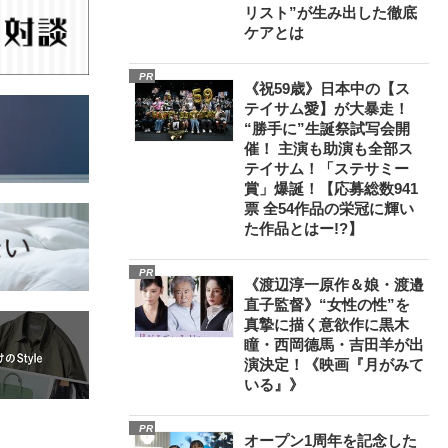
リスト”が生み出した徹底
ケアとは
PR
《祝59歳》日本中の【ス
テイサム愛】が大暴走！
“勝手に”生誕祭試写会開
催！ 主演も助演も全部ス
テイサム！「ステサミー
賞」爆誕！【応募総数941
票 全54作品の栄冠に輝い
た作品とはー!?】
PR
《渡辺淳一原作＆娘・渡邉
直子監督》“女性の性”を
真摯に描く意欲作に黒木
瞳・西岡德馬・吉田羊が出
演決定！《映画『月がみて
いる』》
PR
オープン1周年を記念した