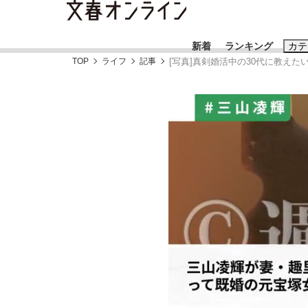
新着
ランキング
カテ
TOP
ライフ
記事
[写真]真剣婚活中の30代に教え
スクープ
ニュー
おすすめのキ
#藤田晋
#三
#玉木雄一郎
「90%は失敗する。でも…」本田圭佑が初め
終戦から81年