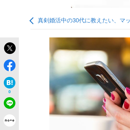
真剣婚活中の30代に教えたい、マ
「敗因分析は一切聞かれなかった」侍ジャパン選
キングの誕生を、目撃せよ。
0
the Style
「目標達成できなかったからと言って…」サッ