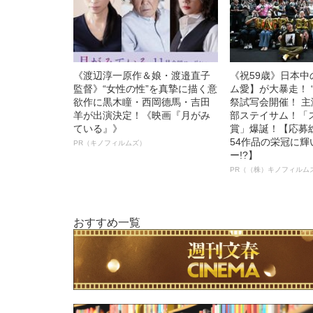
《渡辺淳一原作＆娘・渡邉直子
《祝59歳》日本
監督》“女性の性”を真摯に描く意
ム愛】が大暴走！ 
欲作に黒木瞳・西岡德馬・吉田
祭試写会開催！ 
羊が出演決定！《映画『月がみ
部ステイサム！「
ている』》
賞」爆誕！【応募総
54作品の栄冠に
PR（キノフィルムズ）
ー!?】
PR（（株）キノフィルム
おすすめ一覧