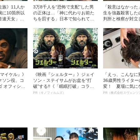
走族》11人か
3万8千人を“恐怖で支配”した男
「殺意はなかった
腕に10箇所以
の正体は…「神に代わりお前た
生を強姦殺害した
音速天女」初
ちを罰する」日本で知られてい
判所と検察が対立
（36）が明か
ない“韓国版アウシュビッツ”の不
判決」（昭和42年
代
条理な結末
l／マイケル』》
《映画『シェルター』》ジェイ
「えっ、こんなに
クソン役、コ
ソン・ステイサムがお盆を“打
36歳男性ライタ
ゴ オフィシャ
破”する!!《「眠眠打破」コラ
変！ 夏場に気に
観客を魅了した
ボ》
オイ”や“ベタつき
PR（キノフィルムズ）
PR（株式会社スヴェンソ
像への想いを
る、“ウィッグの
0億円突破》
ト”が生み出した