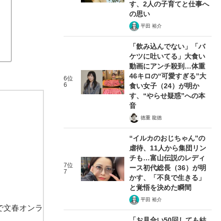
す、2人の子育てと仕事へ
の思い
平田 裕介
「飲み込んでない」「バ
ケツに吐いてる」大食い
動画にアンチ殺到…体重
46キロの“可愛すぎる”大
6位
6
食い女子（24）が明か
す、“やらせ疑惑”への本
音
徳重 龍徳
“イルカのおじちゃん”の
虐待、11人から集団リン
チも…富山伝説のレディ
7位
ース初代総長（36）が明
7
かす、「不良で生きる」
と覚悟を決めた瞬間
平田 裕介
で文春オンラ
「お見合い50回しても結