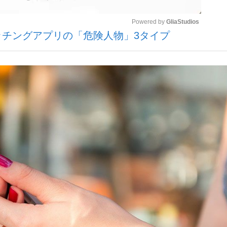
Powered by 
GliaStudios
ッチングアプリの「危険人物」3タイプ
いまさら聞け
Mute
手が証言した“NPB聞...
「クマが悪者扱いされているの
もっと見る
カー日本代表・森保一監督...