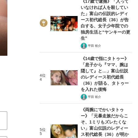
《17歳で逮捕》「入って
いなければ人を殺してい
た」富山の伝説的レディ
ース初代総長（36）が告
白する、女子少年院での
独房生活と“ヤンキーの更
2/6
生”
平田 裕介
《14歳で指にタトゥー》
「息子から『ママ、腕は
隠して』と…」富山伝説
4位
のレディース初代総長
4
（36）が語る、タトゥー
を入れた後悔
平田 裕介
《両腕にでかいタトゥ
ー》「元暴走族だからこ
そ、1ミリもズレたくな
い」富山伝説のレディー
5位
5
ス初代総長（36）が明か