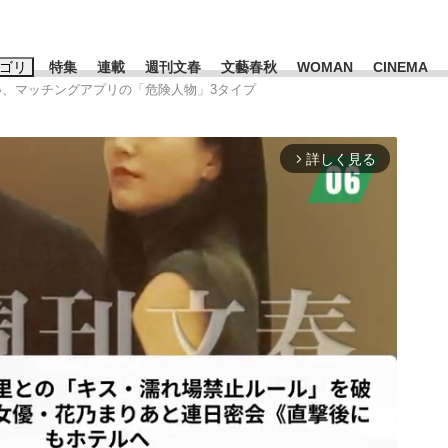
ゴリ
特集
連載
週刊文春
文藝春秋
WOMAN
CINEMA
たい、マッチングアプリの「危険人物」3タイプ
キーワード入力
ス
エンタメ
ライフ
ビジネス
詳しく見る
arrow_forward_ios
ーワードタグ一覧
山凌輝
#高市早苗
#後藤真希
#森岡毅
#城彰二
#内田有紀
観る将棋、読
#亀和田武
て明かした日本代表監督に...
「最悪の空気のまま解散」W